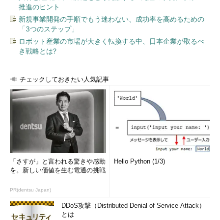
推進のヒント
新規事業開発の手順でもう迷わない、成功率を高めるための
「3つのステップ」
ロボット産業の市場が大きく転換する中、日本企業が取るべ
き戦略とは?
チェックしておきたい人気記事
［
ORACLE TEAM USA - The New Wing
］
こうした転覆の危険を低減するため、各船艇には多数のセンサ
が搭載され、1秒間に3万件ものデータを分析し、危険の兆候があ
れば直ちに乗組員にアラートを出すなどの対策も講じられている
とThe Vergeは記している。ただし、「これだけのスピードが出
「さすが」と言われる驚きや感動
Hello Python (1/3)
るとなれば、どんな設計の船艇であれ、かなりの危険が伴う」こ
を。新しい価値を生む電通の挑戦
とに加え、「このクラスのセイラー（ヨット乗り）はいずれもア
ドレナリン・ジャンキー（＝怖いもの知らず）で、どうしても安
PR(dentsu Japan)
全は二の次となってしまう」いった説明もある。
DDoS攻撃（Distributed Denial of Service Attack）
とは
一方、「海のF1」実現に向けた取り組み自体も、しばらく苦戦