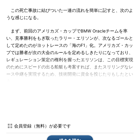
この死亡事故に結びついた一連の流れを簡単に記すと、次のよ
うな感じになる。
まず、前回のアメリカズ・カップでBMW Oracleチームを率
い、見事勝利をもぎ取ったラリー・エリソンが、次なるゴールと
して定めたのがヨットレースの「海のF1」化。アメリカズ・カッ
プでは勝者が次の大会のルールを定めるしきたりになっており、
レギュレーション策定の権利を握ったエリソンは、この目標実現
のためにスピードの出る船艇も考案すれば、またスリリングなレ
ース中継を実現するため、技術開発に資金を投じたりもしたとい
う。
ところが、巨大で、しかも軽く、スピードの出るAC72規格の
船体には、簡単にひっくり返ってしまうという難点があり、2012
年秋にはOracle Team USAの船艇が練習中に転覆・大破するとい
う出来事があった。アルテミス・レーシングの事故はそれに続く
もので、「ついに死者が出てしまった（だからいわんこっちゃな
会員登録（無料）が必要です
い）」といった伝え方のニュースが多かったような覚えもある｡