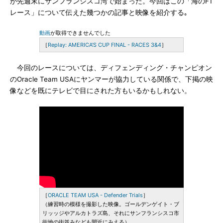
が先週末にサンフランシスコ湾で始まった。今回はこの「海のF1
レース」について伝えた幾つかの記事と映像を紹介する｡
動画
が取得できませんでした
［
Replay: AMERICA'S CUP FINAL - RACES 3&4
］
今回のレースについては、ディフェンディング・チャンピオン
のOracle Team USAにヤンマーが協力している関係で、下掲の映
像などを既にテレビで目にされた方もいるかもしれない。
［
ORACLE TEAM USA - Defender Trials
］
（練習時の模様を撮影した映像。ゴールデンゲイト・ブ
リッッジやアルカトラズ島、それにサンフランシスコ市
街地の街並みなども間近にみえる）