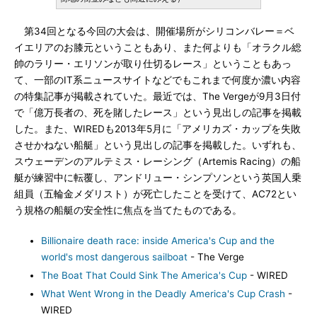
第34回となる今回の大会は、開催場所がシリコンバレー＝ベ
イエリアのお膝元ということもあり、また何よりも「オラクル総
帥のラリー・エリソンが取り仕切るレース」ということもあっ
て、一部のIT系ニュースサイトなどでもこれまで何度か濃い内容
の特集記事が掲載されていた。最近では、The Vergeが9月3日付
で「億万長者の、死を賭したレース」という見出しの記事を掲載
した。また、WIREDも2013年5月に「アメリカズ・カップを失敗
させかねない船艇」という見出しの記事を掲載した。いずれも、
スウェーデンのアルテミス・レーシング（Artemis Racing）の船
艇が練習中に転覆し、アンドリュー・シンプソンという英国人乗
組員（五輪金メダリスト）が死亡したことを受けて、AC72とい
う規格の船艇の安全性に焦点を当てたものである。
Billionaire death race: inside America's Cup and the
world's most dangerous sailboat
- The Verge
The Boat That Could Sink The America's Cup
- WIRED
What Went Wrong in the Deadly America's Cup Crash
-
WIRED