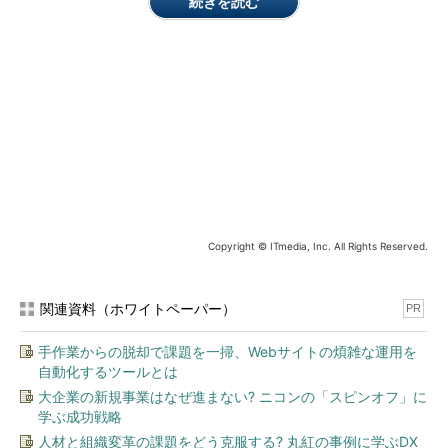
続きを読む
［
ORACLE TEAM USA - Fun on Foils
］
この映像から分かる通り、双胴の船艇は水面の上を滑走してい
Copyright © ITmedia, Inc. All Rights Reserved.
るという感じで、特に高速時は「フォイル」（foil）という4つの
足のようなものだけで水面に接している。この仕組みのおかげ
で、平均速度40ノット（時速46マイルというから時速70km以上
関連資料（ホワイトペーパー）
PR
になる計算）の高速走行が実現したが、「それだけ取り回しも難
しくなり、危険性も高まった……」ということらしい。The
手作業からの脱却で課題を一掃、Webサイトの煩雑な運用を
Vergeの記事によれば、船艇の平均航行速度は前々回（2007年）
自動化するツールとは
の時に比べ、約4倍も速くなっているという。2012年秋の転覆事
大企業の新規事業はなぜ進まない? ニコンの「スピンオフ」に
故と、その挫折からの「復活」についてまとめた映像も公開され
学ぶ成功戦略
ている。
人材と組織変革の課題をどう克服する? 丸紅の事例に学ぶDX