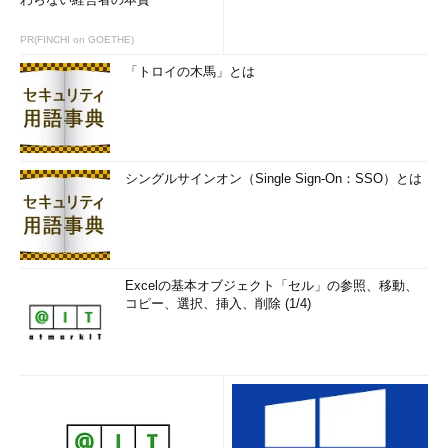
PR(FINCHI on GOETHE)
「トロイの木馬」とは
シングルサインオン（Single Sign-On：SSO）とは
［
The Augmented Reality America's Cup
］
各艇の速度表示や軌跡を示す点線、それにコースの様子を示す
赤や黄色の線などが随所に登場しているが、このAR（拡張現
実）技術を開発したのは、もともとアメリカン・フットボールの
Excelの基本オブジェクト「セル」の参照、移動、
コピー、選択、挿入、削除 (1/4)
ゲームでファスト・ダウンの位置を示す黄色い線（の表示の仕組
み）を作った人物ら（そのうちの1人は自らもヨット乗り）で、
エリソンから直々に依頼の声が掛かったという。IEEE.orgが運営
するオンラインマガジン「Spectrum」には、スタン・ハニーと
ケン・ミルネスという開発者2人が寄稿した、かなり詳細な記事
が掲載されている。