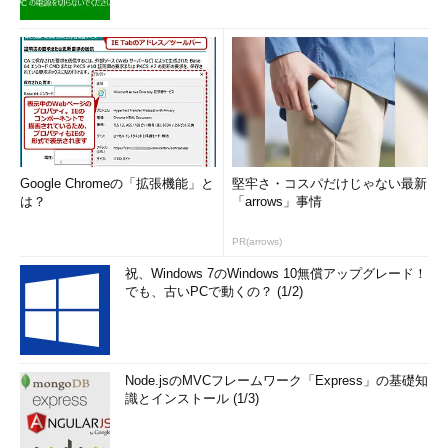
Cup Film Premier
］
三国大洋 プロフィール
オンラインニュース編集者。「広く、浅く」をモットーに、シ
リコンバレー、ハリウッド、ニューヨーク、ワシントンなどの
話題を中心に世界のニュースをチェック。「三国大洋のメモ」
（ZDNet）「世界エンタメ経済学」（マイナビニュース）のコ
Google Chromeの「拡張機能」と
堅牢さ・コスパだけじゃない最新
ラムも連載中。
は？
「arrows」事情
PR(arrows)
祝、Windows 7のWindows 10無償アップグレード！
でも、古いPCで動くの？ (1/2)
Node.jsのMVCフレームワーク「Express」の基礎知
識とインストール (1/3)