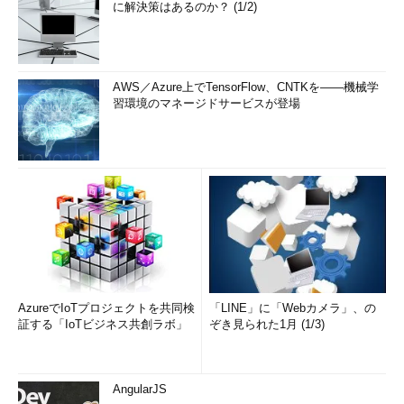
に解決策はあるのか？ (1/2)
AWS／Azure上でTensorFlow、CNTKを――機械学
習環境のマネージドサービスが登場
AzureでIoTプロジェクトを共同検
「LINE」に「Webカメラ」、の
証する「IoTビジネス共創ラボ」
ぞき見られた1月 (1/3)
AngularJS