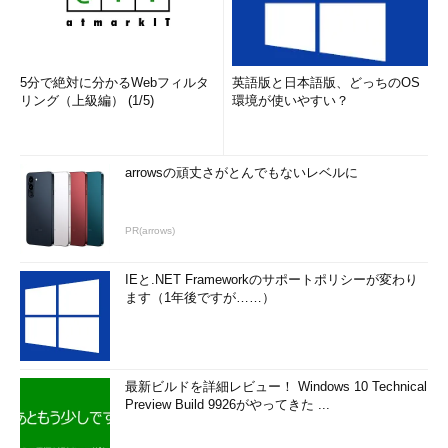
The Augmented Reality America’s Cup
- Spectrum
なお、レースの戦績についてはいまのところ、挑戦者の
Emirates Team New Zealandが3勝0敗――8月にOracle Team
5分で絶対に分かるWebフィルタ
英語版と日本語版、どっちのOS
リング（上級編） (1/5)
環境が使いやすい？
USAによる船艇の不正改造がばれて、ベナルティを課されたため
らしい（Oralce Teamは8日にあった第4レースで勝利していた
が、3レース勝つまでは得点が加算されない、というルールらし
い。門外漢にはなかなか分かりづらいところである）。
arrowsの頑丈さがとんでもないレベルに
ORACLE TEAM USA takes Race 4, but Kiwis lead 3-0
-
PR(arrows)
America's Cup
IEと.NET Frameworkのサポートポリシーが変わり
余談だが、ラリー・エリソンは前回大会の勝利に至る過程を記
ます（1年後ですが……）
録したドキュメンタリーを息子のデビッドに製作させていた（息
子のデビッド・エリソンは現在日本で劇場公開中の『スター・ト
レック イントゥ・ダークネス』などでも製作に参加した新進気
鋭の映画プロデューサーらしい）。
最新ビルドを詳細レビュー！ Windows 10 Technical
Preview Build 9926がやってきた ...
動画
が取得できませんでした
［
The Wind Gods: The story of the 33rd America's