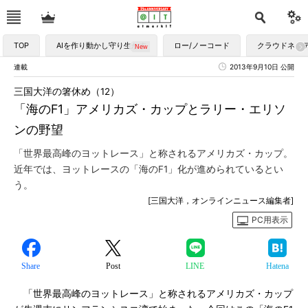
TOP
AIを作り動かし守り生かす
ロー/ノーコード
クラウドネイ
連載
2013年9月10日 公開
三国大洋の箸休め（12）
「海のF1」アメリカズ・カップとラリー・エリソ
ンの野望
「世界最高峰のヨットレース」と称されるアメリカズ・カップ。
近年では、ヨットレースの「海のF1」化が進められているとい
う。
[三国大洋，オンラインニュース編集者]
PC用表示
Share
Post
LINE
Hatena
「世界最高峰のヨットレース」と称されるアメリカズ・カップ