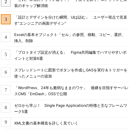
装のギャップ解消術
「設計とデザインを分けた瞬間、UIは詰む」 ユーザー視点で見直
す“エンジニアの画面デザイン”
Excelの基本オブジェクト「セル」の参照、移動、コピー、選択、
挿入、削除
「プロトタイプ設定が消える」 Figma共同編集でハマりやすいポ
イントと対策6選
スプレッドシートに図形でボタンを作成しGASを実行＆トリガーを
使ったメニューの追加
「WordPress、24年も脆弱なままのワケ」 後継を目指すサーバレ
スCMS「EmDash」OSSで公開
ゼロから学ぶ！ Single Page Applicationの特徴と主なフレームワ
ーク5選
XML文書の基本構造を詳しく見ていく