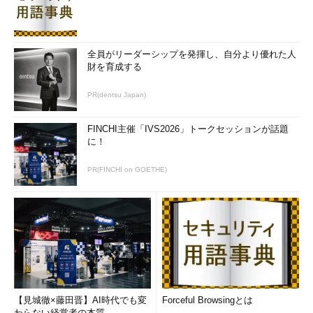
が続いていたらしい。最大の誤算は、参加チームの少なさ――主
催者側では当初、アメリカズ・カップの前哨戦となるワールドシ
リーズ（世界各地を転戦し、AC45というひとまわり小型の船で
全員がリーダーシップを発揮し、自分より優れた人
競う、というもの）に最低でも15チームの参加を見込んでいた。
財を育成する
しかし、1チーム当たり1億ドル、船艇の建造だけで一隻800万～
1000万ドルも掛かるとされるその莫大な費用に二の足を踏んだと
PR(dentsu Japan)
ころが多く、ワールドシリーズに参加したのは結局、4チームだ
け。約1年前に出ていたWIRED記事には、そのせいで米国のテレ
FINCHI主催「IVS2026」トークセッションが話題
に！
ビ局の食い付きが悪く、「エリソンが放映の時間枠を買い取っ
た」という話も出ていた（今回NBCが放映しているのは、恐らく
PR(FINCHI on GOETHE)
その時間枠なのかもしれない）。
Inside Larry Ellison’s Insane Plan to Turn America’s Cup
Into a TV Spectacle
- WIRED
この記事には、エリソンがヨットレースを「（テレビで観て）
スリリングなスポーツ」に仕立て上げるために開発させた技術に
も言及している。文字ではなかなか分かりずらかったが、下記の
映像などを見ると、その具体的な姿がよく分かる。
【見城徹×藤田晋】AI時代でも変
Forceful Browsingとは
わらない経営者の本質