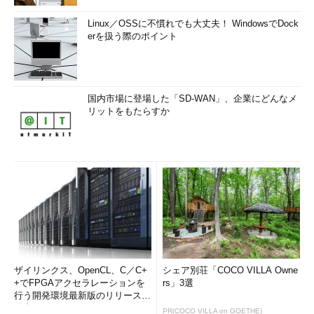
Linux／OSSに不慣れでも大丈夫！ WindowsでDock
erを扱う際のポイント
国内市場に登場した「SD-WAN」、企業にどんなメ
リットをもたらすか
ザイリンクス、OpenCL、C／C+
シェア別荘「COCO VILLA Owne
+でFPGAアクセラレーションを
rs」3選
行う開発環境最新版のリリースを
発表
PR(COCO VILLA on GOETHE)