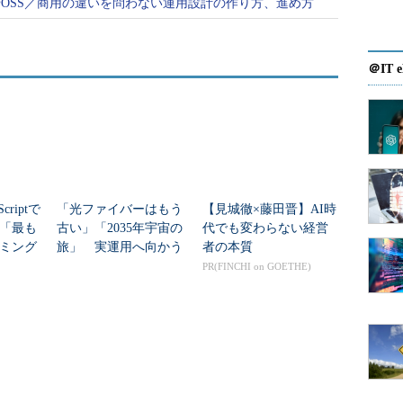
OSS／商用の違いを問わない運用設計の作り方、進め方
＠IT e
criptで
「光ファイバーはもう
【見城徹×藤田晋】AI時
年「最も
古い」「2035年宇宙の
代でも変わらない経営
ミング
旅」 実運用へ向かう
者の本質
データセンター新技術
PR(FINCHI on GOETHE)