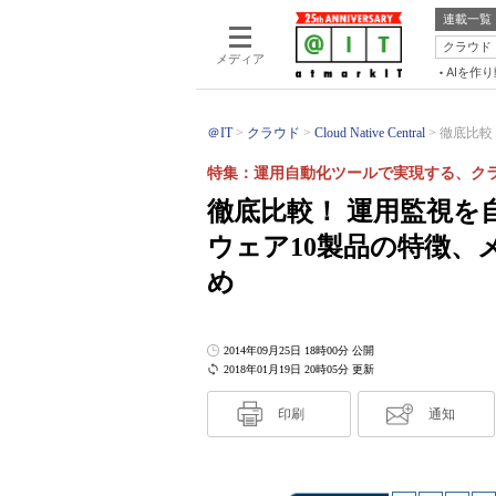
連載一覧
クラウド
メディア
AIを作
＠IT
クラウド
Cloud Native Central
徹底比較
特集：運用自動化ツールで実現する、ク
徹底比較！ 運用監視
ウェア10製品の特徴
め
2014年09月25日 18時00分 公開
2018年01月19日 20時05分 更新
印刷
通知