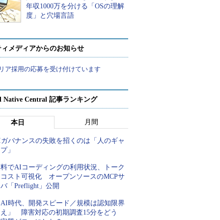
年収1000万を分ける「OSの理解
度」と穴場言語
ティメディアからのお知らせ
リア採用の応募を受け付けています
d Native Central 記事ランキング
月間
本日
AIガバナンスの失敗を招くのは「人のギャ
ップ」
無料でAIコーディングの利用状況、トーク
ンコスト可視化 オープンソースのMCPサ
バ「Preflight」公開
「AI時代、開発スピード／規模は認知限界
超え」 障害対応の初期調査15分をどう