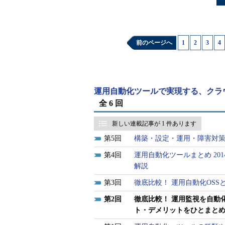
Serf同様、consulという名前の
ンロードして解凍するのみとなって
前のページへ
1
|
2
|
3
|
4
インストーラーはLinux／Windo
ンの指定によってサーバーとして動
えを行う。やはりSerf同様、自動
運用自動化ツールで実現する、クラ
Linuxのみだが、Chefを利用し、
C
全 6 回
用してインストールを行うと、自動
新しい連載記事が 1 件あります
Consulはインストールされたサ
5
構築・設定・運用・障害対
してくれる。検出されたサービスの情報
4
運用自動化ツールまとめ 2
式のデータとして取得し、KVS（Key/
解説
基にして、サーバー自体やサービス
3
徹底比較！ 運用自動化OS
自体もJSON形式のファイルをフォ
config-file]オプションで指
2
徹底比較！ 運用監視を自動
ト・デメリットをひとまと
トノードや監視対象、検知された障