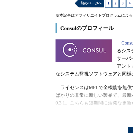
前のページへ
1
|
2
|
3
|
4
※本記事はアフィリエイトプログラムによる
Consulのプロフィール
Consu
るシス
サーバー
アント
なシステム監視ソフトウェアと同様
ライセンスはMPLで全機能を無償で利用
ばかりの非常に新しい製品で、最新バー
0.3.1。こちらも短期間に活発な更
特徴
Consulは機能的にはサーバーと