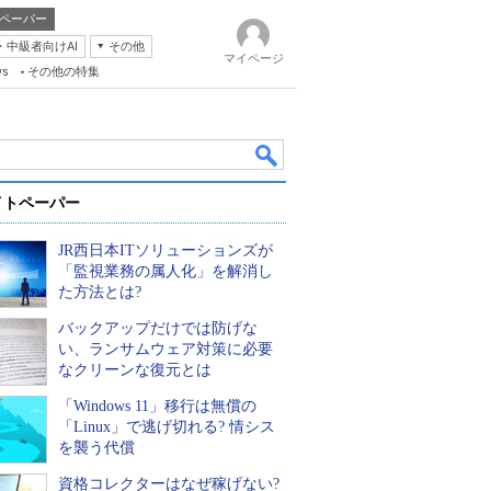
ペーパー
・中級者向けAI
その他
マイページ
ws
その他の特集
イトペーパー
JR西日本ITソリューションズが
「監視業務の属人化」を解消し
た方法とは?
バックアップだけでは防げな
k
い、ランサムウェア対策に必要
なクリーンな復元とは
「Windows 11」移行は無償の
「Linux」で逃げ切れる? 情シス
を襲う代償
資格コレクターはなぜ稼げない?