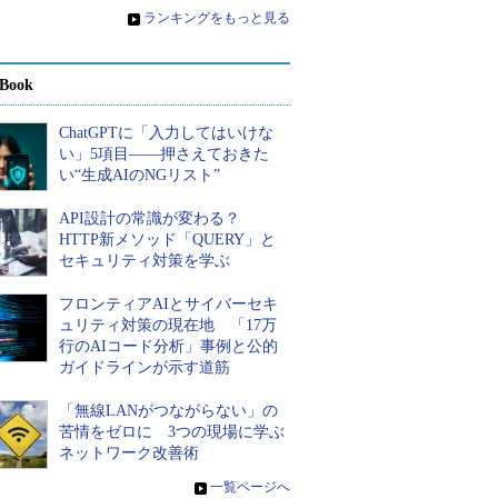
»
ランキングをもっと見る
Book
ChatGPTに「入力してはいけな
い」5項目――押さえておきた
い“生成AIのNGリスト”
API設計の常識が変わる？
HTTP新メソッド「QUERY」と
セキュリティ対策を学ぶ
フロンティアAIとサイバーセキ
ュリティ対策の現在地 「17万
行のAIコード分析」事例と公的
ガイドラインが示す道筋
「無線LANがつながらない」の
苦情をゼロに 3つの現場に学ぶ
ネットワーク改善術
»
一覧ページへ