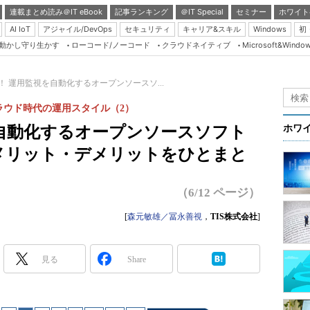
連載まとめ読み＠IT eBook
記事ランキング
＠IT Special
セミナー
ホワイト
AI IoT
アジャイル/DevOps
セキュリティ
キャリア&スキル
Windows
初
り動かし守り生かす
ローコード/ノーコード
クラウドネイティブ
Microsoft&Windo
Server & Storage
HTML5 + UX
！ 運用監視を自動化するオープンソースソ...
Smart & Social
ラウド時代の運用スタイル（2）
Coding Edge
を自動化するオープンソースソフト
ホワ
Java Agile
、メリット・デメリットをひとまと
Database Expert
Linux ＆ OSS
（6/12 ページ）
Master of IP Networ
[
森元敏雄／冨永善視
，
TIS株式会社
]
Security & Trust
Test & Tools
見る
Share
Insider.NET
ブログ