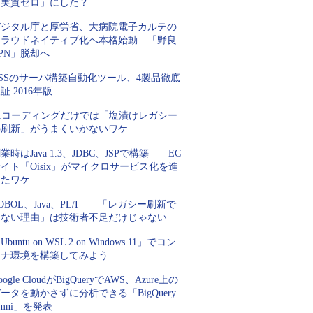
「実質ゼロ」にした？
デジタル庁と厚労省、大病院電子カルテの
クラウドネイティブ化へ本格始動 「野良
PN」脱却へ
SSのサーバ構築自動化ツール、4製品徹底
証 2016年版
AIコーディングだけでは「塩漬けレガシー
の刷新」がうまくいかないワケ
業時はJava 1.3、JDBC、JSPで構築――EC
イト「Oisix」がマイクロサービス化を進
めたワケ
OBOL、Java、PL/I――「レガシー刷新で
きない理由」は技術者不足だけじゃない
Ubuntu on WSL 2 on Windows 11」でコン
テナ環境を構築してみよう
oogle CloudがBigQueryでAWS、Azure上の
ータを動かさずに分析できる「BigQuery
mni」を発表