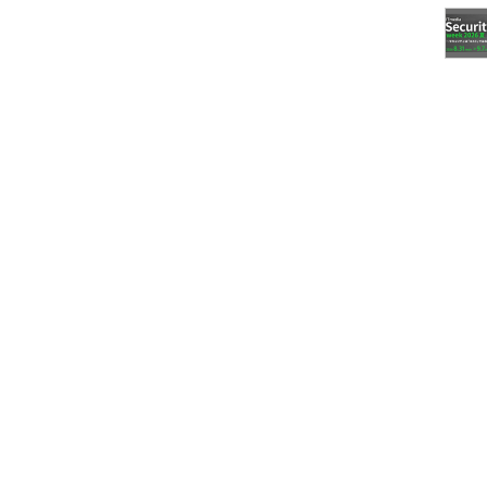
ントノード間の通信が高速
いため、OSレベルでの設定が必要となる
の定義ファイルの作成が必要となる
ul以外の外部製品に連携する必要がある
用方法やセキュリティへの考慮など研究が必要となる
現のシステム監視基盤に利用（自動検知の活用）
オンプレミス～クラウド間連携のシステム監視基盤に
る「監視サービスの自動検知」や「サーバー～ノー
と考えられる。こちらもSerf同様、新しいコンセプ