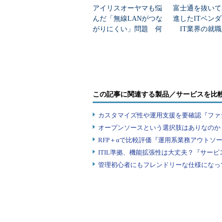
アイリスオーヤマも悩
富士通を抜いて
んだ「無線LANがつな
進したITベン
がりにくい」問題 何
IT業界の就職
を変えて解決した？
業トップ20
Consulの画面イメージ《クリックで拡大》
メッセージング機能はSerfのライブラ
用されている。本製品は「Serfと
について解説されている。
この記事に関連する製品／サービスを比
Consulのコンセプトとして、「
カスタマイズ性や運用支援を要確認『ファ
分散配置されたシステムを統合的に
オープンソースという選択肢はありなのか
回は残念ながらそこまでの検証は行
RFP＋αで比較評価『運用系業務アウトソ
ITIL準拠、機能拡張性は大丈夫？『サー
優位性と劣位性
管理初心者にもフレンドリーな仕様になっ
優位性
サーバー内のサービスの自動