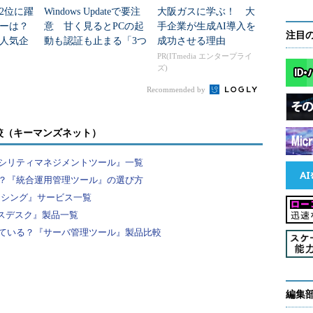
2位に躍
Windows Updateで要注
大阪ガスに学ぶ！ 大
ダーは？
意 甘く見るとPCの起
手企業が生成AI導入を
注目
人気企
動も認証も止まる「3つ
成功させる理由
のセキュリティ移行」
PR(ITmedia エンタープライ
ズ)
リが利用され、Serf同様にGossipプロトコルが利
Recommended by
の違い」がよく話題に上るが、
Consul公式サイト
で違い
較（キーマンズネット）
複数のデータセンター間や複数のクラウドサービス間で
シリティマネジメントツール』一覧
監視する機能を実現している」との記述もある（今
？『統合運用管理ツール』の選び方
えていない）。
ーシング』サービス一覧
ビスデスク』製品一覧
ている？『サーバ管理ツール』製品比較
検知機能が存在する
編集