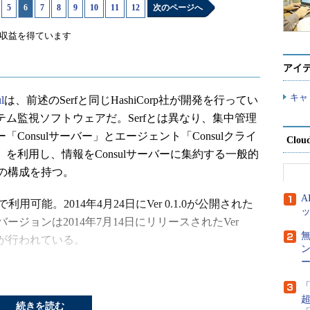
|
5
|
6
|
7
|
8
|
9
|
10
|
11
|
12
次のページへ
収益を得ています
アイ
キャ
l
は、前述のSerfと同じHashiCorp社が開発を行ってい
テム監視ソフトウェアだ。Serfとは異なり、集中管理
「Consulサーバー」とエージェント「Consulクライ
Clou
」を利用し、情報をConsulサーバーに集約する一般的
の構成を持つ。
可能。2014年4月24日にVer 0.1.0が公開された
ジョンは2014年7月14日にリリースされたVer
新が行われている。
ー
続きを読む
エージェントの構成となっているが、実行モジュールは