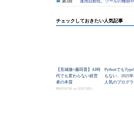
1
運用自動化、ツールの種類や
チェックしておきたい人気記事
【見城徹×藤田晋】AI時
PythonでもTypeS
代でも変わらない経営
もない、2025
者の本質
人気のプログラ
言語」
PR(FINCHI on GOETHE)