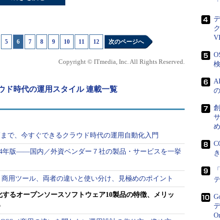
実行ファイル1つのみ。インストールもzipファイルをダウ
いる。
V
|
5
|
6
|
7
|
8
|
9
|
10
|
11
|
12
次のページへ
ws／Mac OS X版が提供されている。起動時のオプショ
O
作するか、エージェントとして動作するかの切り替
Copyright © ITmedia, Inc. All Rights Reserved.
検
起動のスクリプトなどは自分で生成する必要がある。
ウド時代の運用スタイル 連載一覧
ookbookからConsulインストール用のChefレシピ
を利
創
起動のスクリプトが同時に生成される。
サ
ーバー内のサービスを検出し、自動的に監視対象に追加
策まで、今すぐできるクラウド時代の運用自動化入門
はHTTP APIで各クライアントノードからJSON形
C
014年版――国内／外資ベンダー７社の製品・サービスを一挙
Value Storage）に格納する。その取得された情報を
の稼働状態を監視することが可能となる。監視設定
「
Sと商用ツール、両者の違いと使い分け、見極めのポイント
ルダーに格納し、サーバーサービスの起動時に[-
定することで監視を行うことができる。登録されたクライアン
化するオープンソースソフトウェア10製品の特徴、メリッ
G
め
デ
害はブラウザー経由で参照できる。
O