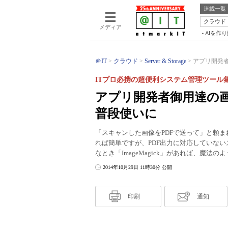
連載一覧
クラウド
メディア
AIを作
＠IT
クラウド
Server & Storage
アプリ開発者御
ITプロ必携の超便利システム管理ツール集
アプリ開発者御用達の画像
普段使いに
「スキャンした画像をPDFで送って」と頼ま
れば簡単ですが、PDF出力に対応していな
なとき「ImageMagick」があれば、魔法
2014年10月29日 11時30分 公開
印刷
通知