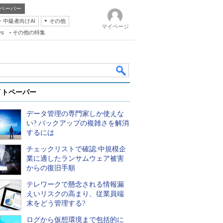
ペーパー
・中級者向けAI
その他
マイページ
ws
その他の特集
イトペーパー
データ管理の専門家しか使えな
い? バックアップの複雑さを解消
するには
チェックリストで確認:中規模企
k
業に適したランサムウェア被害
からの復旧手順
テレワークで懸念される情報漏
えいリスクの高まり、従業員端
末をどう管理する?
ログから仮想環境まで包括的に