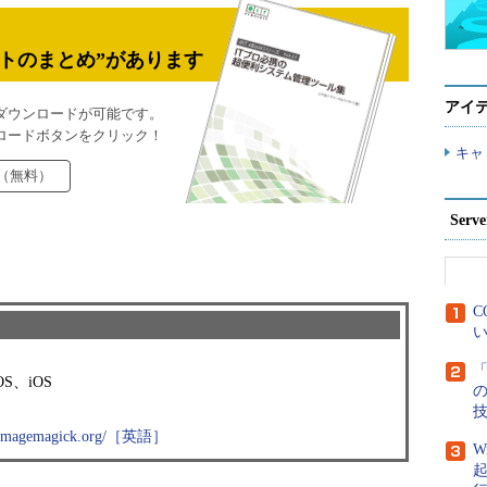
トのまとめ”があります
アイ
ダウンロードが可能です。
ロードボタンをクリック！
キャ
（無料）
Ser
C
い
「
OS、iOS
w.imagemagick.org/［英語］
W