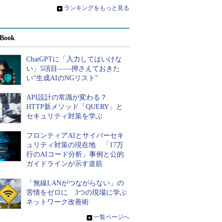
»
ランキングをもっと見る
Book
ChatGPTに「入力してはいけな
い」5項目――押さえておきた
い“生成AIのNGリスト”
API設計の常識が変わる？
HTTP新メソッド「QUERY」と
セキュリティ対策を学ぶ
フロンティアAIとサイバーセキ
ュリティ対策の現在地 「17万
行のAIコード分析」事例と公的
ガイドラインが示す道筋
「無線LANがつながらない」の
苦情をゼロに 3つの現場に学ぶ
ネットワーク改善術
»
一覧ページへ