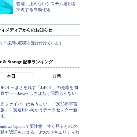
管理、止めないシステム運用を
実現する自動化術
ティメディアからのお知らせ
リア採用の応募を受け付けています
ver & Storage 記事ランキング
月間
本日
OBOLっぽさを残す「JaBOL」の是非を問
直す――Javaらしさはもう問題じゃない
光ファイバーはもう古い」「2035年宇宙
の旅」 実運用へ向かうデータセンター新
技術
indows Updateで要注意 甘く見るとPCの
起動も認証も止まる「3つのセキュリティ移