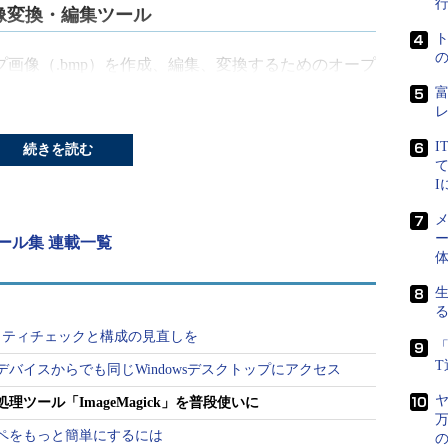
像変換・編集ツール
画像（.bmp）を作成、編集、変換するためのオープ
ス）のツールセットです。
PNG、JPEG、TIFFといった一般的な画像形式はもちろ
I
続きを読む
といった特殊用途向けの画像形式や、PDFなどのドキュメント
て
相互変換やサイズ変更、カラー調整、合成、テキス
ど、本格的な画像処理機能を提供します。
メ
ー
ール集 連載一覧
ify
」「
composite
」などの
コマンドラインツール
から
ows）、Java、.NET（Windows）、Perl、PHP、
ラミング言語から呼び出すことができます（
画面1
、
画面
キュリティチェックと構成の見直しを
「
バイスからでも同じWindowsデスクトップにアクセス
ヤ
ツール「ImageMagick」を普段使いに
万
ペをもっと簡単にするには
の