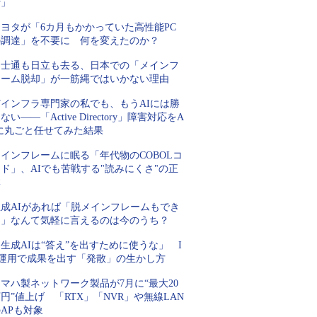
行」
トヨタが「6カ月もかかっていた高性能PC
の調達」を不要に 何を変えたのか？
富士通も日立も去る、日本での「メインフ
レーム脱却」が一筋縄ではいかない理由
Tインフラ専門家の私でも、もうAIには勝
ない――「Active Directory」障害対応をA
Iに丸ごと任せてみた結果
インフレームに眠る「年代物のCOBOLコ
ド」、AIでも苦戦する"読みにくさ"の正
体
生成AIがあれば「脱メインフレームもでき
る」なんて気軽に言えるのは今のうち？
生成AIは“答え”を出すために使うな」 I
T運用で成果を出す「発散」の生かし方
マハ製ネットワーク製品が7月に“最大20
円”値上げ 「RTX」「NVR」や無線LAN
APも対象