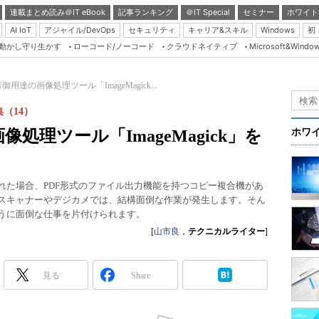
連載まとめ読み＠IT eBook
記事ランキング
＠IT Special
セミナー
ホワイト
AI IoT
アジャイル/DevOps
セキュリティ
キャリア&スキル
Windows
初
り動かし守り生かす
ローコード/ノーコード
クラウドネイティブ
Microsoft&Windo
Server & Storage
HTML5 + UX
用達の画像処理ツール「ImageMagick...
Smart & Social
（14）
Coding Edge
処理ツール「ImageMagick」を
ホワ
Java Agile
Database Expert
れた場合、PDF形式のファイル出力機能を持つコピー複合機があ
Linux ＆ OSS
いスキャナーやデジカメでは、結構面倒な作業が発生します。そん
のように面倒な仕事を片付けられます。
Master of IP Networ
[
山市良
，
テクニカルライター
]
Security & Trust
Test & Tools
見る
Share
Insider.NET
ブログ