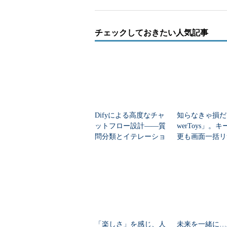
チェックしておきたい人気記事
Difyによる高度なチャ
知らなきゃ損だ
ットフロー設計――質
werToys」。
問分類とイテレーショ
更も画面一括リ
画面2
Windows上でも同じように利用できる。ただ
ン、条件分岐の実装
もMicrosoft
注意
ール集でここま
き...
ImageMagickはクロスプラットフォー
X、iOS向けのバイナリが用意され
することができます。
「楽しさ」を感じ、人
未来を一緒に…
ImageMagickのダウンロードページ