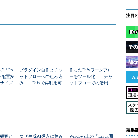
注目
ぞ「Po
プラグイン自作とチャ
作ったDifyワークフロ
キー配置変
ットフローへの組み込
ーをツール化――チャ
サイズ
み――Difyで再利用可
ットフローでの活用
し、Windows版のdisplayは「imdisplay.exe」であることに
公式無料ツ
能なカスタムツールの
でで
開発
ム対応であり、Windows、UNIX、Linux、Mac OS
ているので、プラットフォームを問わず、簡単に導入
編集
顧客と
なぜ生成AI導入に踏み
Windows上の「Linux開
からは、Linux向けにはRed HatおよびCentOS向けの