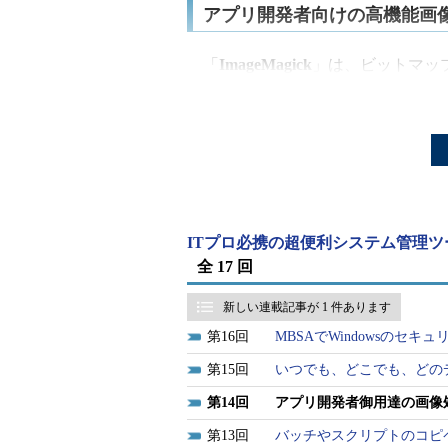
アプリ開発者向けの高機能画
「
ImageMagick
」は、ビットマップ
ンソース（Apache 2.0ライセン
ImageMagickは、BMPやGIF、
ん、PostScript、EPS、SVG
形式にも対応しており、画像形式の
ト／図形の描画、サムネイル作成な
ITプロ必携の超便利システム管理ツ
これらの機能は「
convert
」「
ident
全 17 回
利用できる他、C、C＋＋、COM＋（Wind
新しい連載記事が 1 件あります
Pythonなど、さまざまなプログ
16
MBSAでWindowsのセ
2
）。
15
いつでも、どこでも、どのデ
14
アプリ開発者御用達の画像処理
13
バッチやスクリプトのコピ