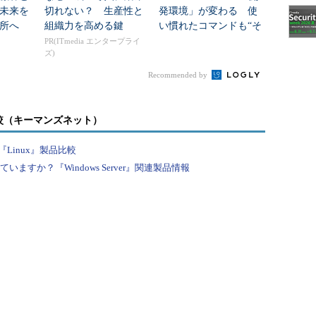
未来を
切れない？ 生産性と
発環境」が変わる 使
が、利用中のLinuxディストリビューションのリポジ
所へ
組織力を高める鍵
い慣れたコマンドも“そ
ツールを利用して簡単にインストールできるはずで
のまま利用可能”に
PR(ITmedia エンタープライ
ズ)
Recommended by
m Files\ImageMagick-<バージョン>」フォルダーに
ストールされ、このパスがシステムのPATH変数の先頭に
較（キーマンズネット）
Linux』製品比較
vert.exe」は、Windowsのボリューム形式変換ツールで
すか？『Windows Server』関連製品情報
nvert.exe」と同名であることに注意してください。
実行するconvertは、ImageMagickのconvert.exeにな
に活用
は、10年ほど前、とある企業でPHPベースのちょっとし
ていたときです。アプリ利用者側がアップロードするさ