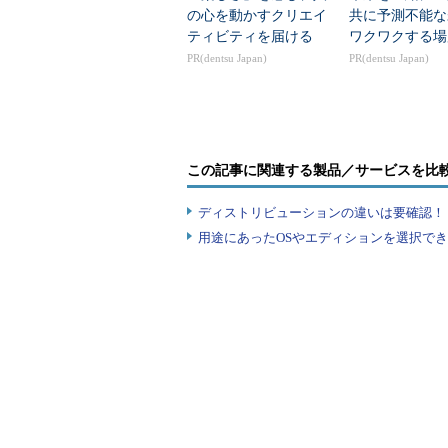
の心を動かすクリエイ
共に予測不能な
RPMパッケージが用意されています
ティビティを届ける
ワクワクする場
トリから、標準のソフトウェア管理
PR(dentsu Japan)
PR(dentsu Japan)
す。
なお、Windowsの場合は「C:\Progra
ImageMagickのバイナリがイン
この記事に関連する製品／サービスを比
追加されます。
ディストリビューションの違いは要確認！『
ImageMagickの画像変換用の「con
用途にあったOSやエディションを選択できていま
ある「%Windir%\System32\co
「%Windir%\System32」以外の場所から
ります。
筆者はスキャン結果のPDF化
ImageMagickと筆者との出会い
たWebアプリケーションを開発し