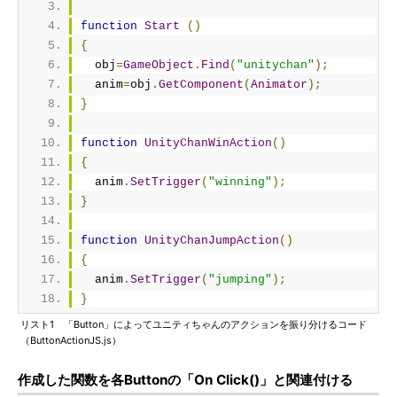
function
Start
()
{
  obj
=
GameObject
.
Find
(
"unitychan"
);
  anim
=
obj
.
GetComponent
(
Animator
);
}
function
UnityChanWinAction
()
{
  anim
.
SetTrigger
(
"winning"
);
}
function
UnityChanJumpAction
()
{
  anim
.
SetTrigger
(
"jumping"
);
}
リスト1 「Button」によってユニティちゃんのアクションを振り分けるコード
（ButtonActionJS.js）
作成した関数を各Buttonの「On Click()」と関連付ける