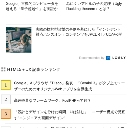
Google、古典的コンピュータを
みにくいアヒルの子の定理（Ugly
超える「量子超越性」を実証か
Duckling theorem）とは？
実際の標的型攻撃の事例を基にした「インシデント
対応ハンズオン」コンテンツをJPCERT／CCが公開
Recommended by
HTML5＋UX 記事ランキング
Google、AIブラウザ「Disco」発表 「Gemini 3」がタブ上でユー
ザーのためのオリジナルWebアプリを自動生成
高速軽量なフレームワーク、FuelPHPって何？
「設計とデザインを分けた瞬間、UIは詰む」 ユーザー視点で見直
す“エンジニアの画面デザイン”