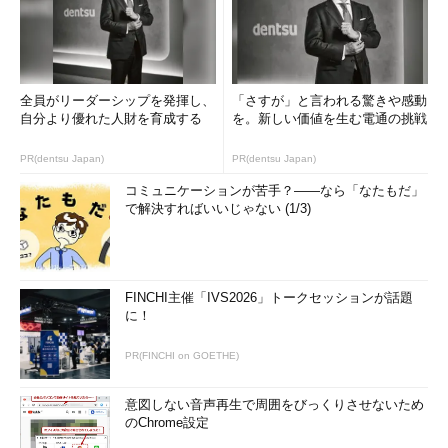
全員がリーダーシップを発揮し、
「さすが」と言われる驚きや感動
自分より優れた人財を育成する
を。新しい価値を生む電通の挑戦
PR(dentsu Japan)
PR(dentsu Japan)
コミュニケーションが苦手？――なら「なたもだ」
で解決すればいいじゃない (1/3)
FINCHI主催「IVS2026」トークセッションが話題
に！
PR(FINCHI on GOETHE)
意図しない音声再生で周囲をびっくりさせないため
のChrome設定