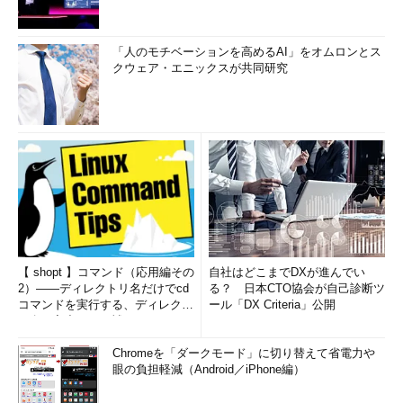
「人のモチベーションを高めるAI」をオムロンとス
クウェア・エニックスが共同研究
【 shopt 】コマンド（応用編その
自社はどこまでDXが進んでい
2）――ディレクトリ名だけでcd
る？ 日本CTO協会が自己診断ツ
コマンドを実行する、ディレクト
ール「DX Criteria」公開
リ名の入力ミスを補正...
Chromeを「ダークモード」に切り替えて省電力や
眼の負担軽減（Android／iPhone編）