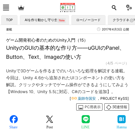
TOP
AIを作り動かし守り生かす
ロー/ノーコード
クラウドネイ
連載
2017年4月3日 公開
ゲーム開発初心者のためのUnity入門（15）
UnityのGUIの基本的な作り方――uGUIのPanel、
Button、Text、Imageの使い方
（4/5 ページ）
Unityで3Dゲームを作るまでのいろいろな処理を解説する連載。
今回は、Unity 4.6から追加されたUIコンポーネントの使い方を
解説。クリックやタッチでゲーム操作ができるようにしてみよう
【Windows 10、Unity 5.5に対応、C#のコードを追加】。
[
薬師寺国安
，PROJECT KySS]
PC用表示
関連情報
Share
Post
LINE
Hatena