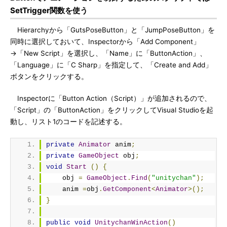
SetTrigger関数を使う
Hierarchyから「GutsPoseButton」と「JumpPoseButton」を
同時に選択しておいて、Inspectorから「Add Component」
→「New Script」を選択し、「Name」に「ButtonAction」、
「Language」に「C Sharp」を指定して、「Create and Add」
ボタンをクリックする。
Inspectorに「Button Action（Script）」が追加されるので、
「Script」の「ButtonAction」をクリックしてVisual Studioを起
動し、リスト1のコードを記述する。
private
Animator
 anim
;
private
GameObject
 obj
;
void
Start
()
{
    obj 
=
GameObject
.
Find
(
"unitychan"
);
    anim 
=
obj
.
GetComponent
<
Animator
>();
}
public
void
UnitychanWinAction
()