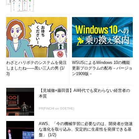
わざとハリボテのシステムを発注
WSUSによるWindows 10の機能
しましたね――黒い三人の男 (1/
更新プログラムの配布－バージョ
3)
ン1909版－
【見城徹×藤田晋】AI時代でも変わらない経営者の
本質
PR(FINCHI on GOETHE)
AWS、「今の機械学習に必要なのは、開発者が急速
な進化を取り込み、安定的に生産性を発揮できる基
盤」 (1/2)