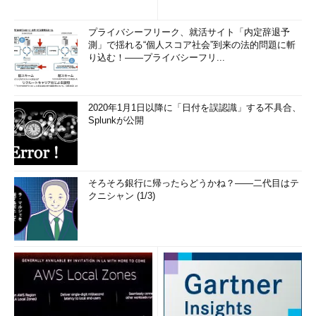
プライバシーフリーク、就活サイト「内定辞退予
測」で揺れる“個人スコア社会”到来の法的問題に斬
り込む！――プライバシーフリ...
2020年1月1日以降に「日付を誤認識」する不具合、
Splunkが公開
そろそろ銀行に帰ったらどうかね？――二代目はテ
クニシャン (1/3)