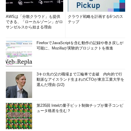
AWSは「分散クラウド」も提供
クラウド戦略を計画する6つのス
できる、「ローカルゾーン」がロ
テップ
サンゼルスから始まる理由
FirefoxでJavaScriptを含む動作の記録や巻き戻しが
可能に、Mozillaが実験的プロジェクトを推進
3キロ先の父の職場まで三輪車で走破 内向的で行
動派なアイスランド生まれのCTOが東京工業大学を
選んだ理由 (1/2)
第235回 Intelの量子ビット制御チップが量子コンピ
ュータ格差を生む？