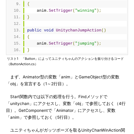
{
    anim
.
SetTrigger
(
"winning"
);
}
public
void
UnitychanJumpAction
()
{
    anim
.
SetTrigger
(
"jumping"
);
}
リスト1 「Button」によってユニティちゃんのアクションを振り分けるコード
（ButtonAction.cs）
まず、Animator型の変数「anim」とGameObject型の変数
「obj」を宣言する（1～2行目）。
Start関数内では以下の処理を行う。Findメソッドで
「unitychan」にアクセスし、変数「obj」で参照しておく（4行
目）。GetComponentで「Animator」にアクセスし、変数
「anim」で参照しておく（5行目）。
ユニティちゃんがガッツポーズを取るUnityChanWinAction関