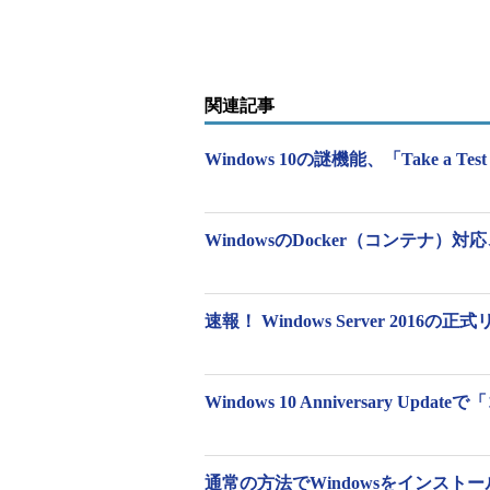
関連記事
Windows 10の謎機能、「Take a
WindowsのDocker（コンテナ
速報！ Windows Server 2016の
画面1
Windows Server 2016（上）とWi
います
Windows Serverには、GUIを
Windows 10 Anniversary U
Coreインストール」もあります。Se
ャーの代替ツールは「
Sconfig
」です
ん。以下の
通常の方法でWindowsをインスト
画面2
の左がWindows Serv