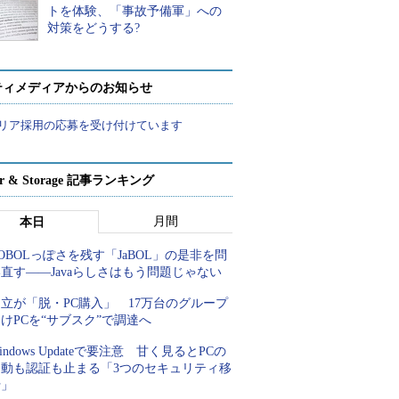
トを体験、「事故予備軍」への
対策をどうする?
ティメディアからのお知らせ
リア採用の応募を受け付けています
ver & Storage 記事ランキング
月間
本日
OBOLっぽさを残す「JaBOL」の是非を問
直す――Javaらしさはもう問題じゃない
立が「脱・PC購入」 17万台のグループ
けPCを“サブスク”で調達へ
indows Updateで要注意 甘く見るとPCの
起動も認証も止まる「3つのセキュリティ移
行」