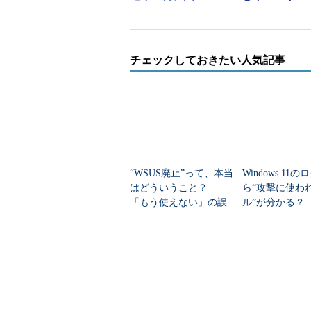
の画面になります。
チェックしておきたい人気記事
“WSUS廃止”って、本当
Windows 11の
はどういうこと？
ら“攻撃に使わ
「もう使えない」の誤
ル”が分かる？ 
画面2
Windows Server 2016（左）とWindow
解を正す
T/CCの無料分
もうお分かりですよね。正解は次
2つのサーバーマネージャーの違い