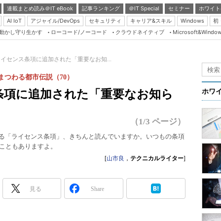
連載まとめ読み＠IT eBook
記事ランキング
＠IT Special
セミナー
ホワイト
AI IoT
アジャイル/DevOps
セキュリティ
キャリア&スキル
Windows
初
り動かし守り生かす
ローコード/ノーコード
クラウドネイティブ
Microsoft&Windo
Server & Storage
HTML5 + UX
のライセンス条項に追加された「重要なお知...
Smart & Social
にまつわる都市伝説（70）
Coding Edge
ンス条項に追加された「重要なお知ら
ホワ
Java Agile
Database Expert
（1/3 ページ）
Linux ＆ OSS
られる「ライセンス条項」、きちんと読んでいますか。いつもの条項
ることもありますよ。
Master of IP Networ
[
山市良
，
テクニカルライター
]
Security & Trust
Test & Tools
見る
Share
Insider.NET
ブログ