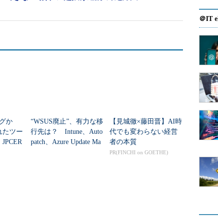
＠IT e
ログか
“WSUS廃止”、有力な移
【見城徹×藤田晋】AI時
れたツー
行先は？ Intune、Auto
代でも変わらない経営
JPCER
patch、Azure Update Ma
者の本質
s Server 2012 R2（右）の「Sconfig」ツール
析シート
nagerの違いを整...
PR(FINCHI on GOETHE)
のページで発表します。
はどこ？