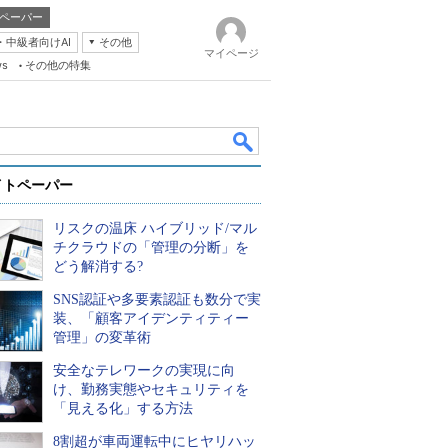
ペーパー
・中級者向けAI
その他
マイページ
ws
その他の特集
イトペーパー
リスクの温床 ハイブリッド/マル
チクラウドの「管理の分断」を
どう解消する?
SNS認証や多要素認証も数分で実
k
装、「顧客アイデンティティー
管理」の変革術
安全なテレワークの実現に向
け、勤務実態やセキュリティを
「見える化」する方法
8割超が車両運転中にヒヤリハッ