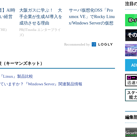
注目
晋】AI時
大阪ガスに学ぶ！ 大
サーバ仮想化OSS「Pro
い経営
手企業が生成AI導入を
xmox VE」でRocky Linu
成功させる理由
x/Windows Serverの仮想
マシンを構築する方...
THE)
PR(ITmedia エンタープライ
ズ)
Recommended by
較（キーマンズネット）
Linux』製品比較
すか？『Windows Server』関連製品情報
編集