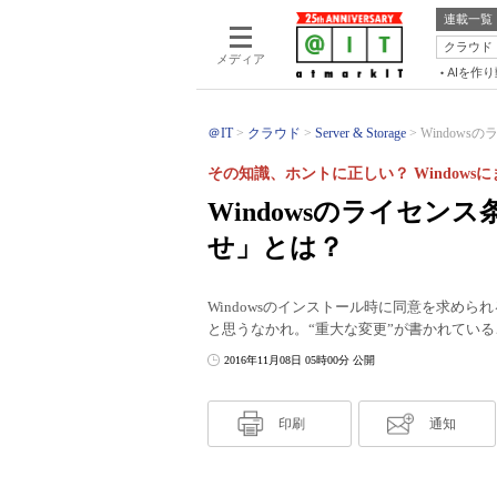
連載一覧
クラウド
メディア
AIを作
＠IT
クラウド
Server & Storage
Windows
その知識、ホントに正しい？ Windows
Windowsのライセ
せ」とは？
Windowsのインストール時に同意を求め
と思うなかれ。“重大な変更”が書かれてい
2016年11月08日 05時00分 公開
印刷
通知