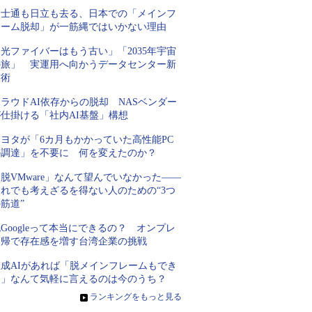
富士通も日立も去る、日本での「メインフ
レーム脱却」が一筋縄ではいかない理由
光ファイバーはもう古い」「2035年宇宙
の旅」 実運用へ向かうデータセンター新
技術
ラウドAI依存からの脱却 NASベンダー
が仕掛ける「社内AI基盤」構想
トヨタが「6カ月もかかっていた高性能PC
の調達」を不要に 何を変えたのか？
脱VMware」なんて望んでいなかった――
それでも考えざるを得ない人のための“3つ
筋道”
Googleって本当にできるの？ オンプレ
回帰で存在感を増す台湾企業の挑戦
生成AIがあれば「脱メインフレームもでき
る」なんて気軽に言えるのは今のうち？
»
ランキングをもっと見る