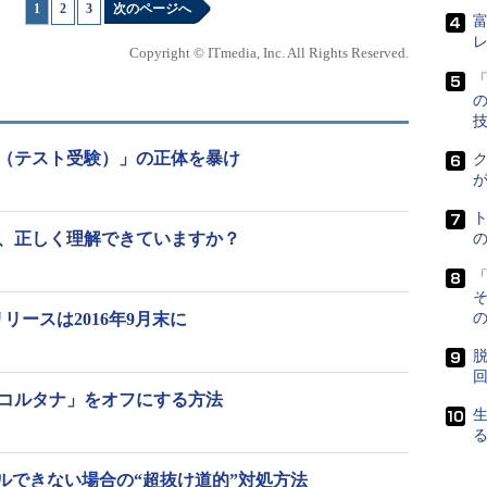
1
|
2
|
3
次のページへ
Copyright © ITmedia, Inc. All Rights Reserved.
「
 Test（テスト受験）」の正体を暴け
ク
）対応、正しく理解できていますか？
「
正式リリースは2016年9月末に
の
ndows Server 2012 R2（下）の「サーバーマネージャー」。どこかが違
脱
含まない軽量なインストールオプションである「Server
pdateで「コルタナ」をオフにする方法
rver Coreインストール環境におけるサーバーマネージ
が、こちらの方が違いが分かりやすいかもしれませ
ールできない場合の“超抜け道的”対処方法
er 2016、右がWindows Server 2012 R2のSconfigツール