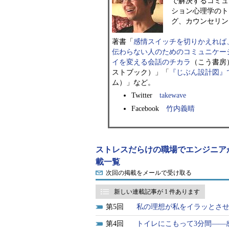
で解決するコミュ
ション心理学のト
グ、カウンセリン
著書「
感情スイッチを切りかえれば
伝わらない人のためのコミュニケー
イを変える会話のチカラ
（こう書房
ストブック）」「
『じぶん設計図』
ム）」など。
Twitter
takewave
Facebook
竹内義晴
ストレスだらけの職場でエンジニア
載一覧
次回の掲載をメールで受け取る
新しい連載記事が 1 件あります
5
私の理想が私をイラッとさせ
4
トイレにこもって3分間――