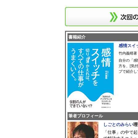
書籍紹介
感情スイ
竹内義晴著
自分の「感
方を、[気
プで紹介し
筆者プロフィール
しごとのみらい
理
「仕事」の中で起