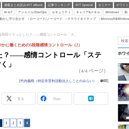
連載まとめ読み＠IT eBook
記事ランキング
＠IT Special
セミナー
ホワイト
AI IoT
アジャイル/DevOps
セキュリティ
キャリア&スキル
Windows
初
り動かし守り生かす
ローコード/ノーコード
クラウドネイティブ
Microsoft&Windo
Server & Storage
HTML5 + UX
は何回イラっとした？――感情コントロール「ス...
Smart & Social
かに働くための5段階感情コントロール（2）
Coding Edge
た？――感情コントロール「ステ
ホワ
Java Agile
付く」
Database Expert
（4/4 ページ）
Linux ＆ OSS
[
竹内義晴（特定非営利活動法人しごとのみらい）
，
＠IT
]
Master of IP Networ
Security & Trust
見る
Share
Test & Tools
Insider.NET
1
|
2
|
3
|
4
ブログ