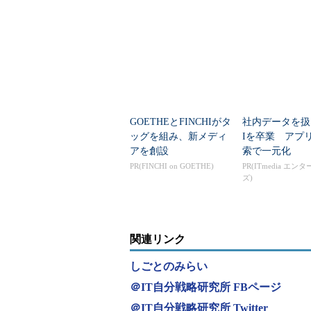
言語」
データセンター
GOETHEとFINCHIがタ
社内データを扱
ッグを組み、新メディ
Iを卒業 アプ
アを創設
索で一元化
PR(FINCHI on GOETHE)
PR(ITmedia エン
ズ)
関連リンク
しごとのみらい
＠IT自分戦略研究所 FBページ
＠IT自分戦略研究所 Twitter