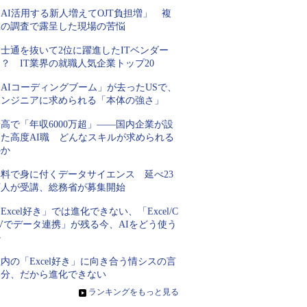
AI活用する新人増えてOJT負担増」 複
数の調査で露呈した現場の苦悩
士通を抜いて2位に躍進したITベンダー
？ IT業界の就職人気企業トップ20
AIコーディングブーム」が去ったUSで、
エンジニアに求められる「本体の強さ」
高で「年収6000万超」――国内企業が設
けた高度AI職 どんなスキルが求められる
のか
無料で身に付くデータサイエンス 延べ23
万人が受講、総務省が募集開始
Excel好き」では進化できない、「Excel/C
Vでデータ連携」が残る今、AIをどう使う
か
内の「Excel好き」に向き合う情シスの言
い分、だから進化できない
»
ランキングをもっと見る