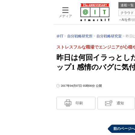
連載一覧
クラウド
メディア
AIを作
＠IT
自分戦略研究所
自分戦略研究室
昨日
ストレスフルな職場でエンジニアが心穏や
昨日は何回イラっとし
ップ1 感情のバグに気
2017年04月07日 05時00分 公開
印刷
通知
前のページへ