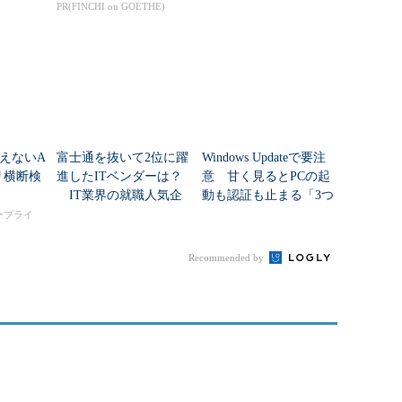
新技術
を変えて解決した？
PR(FINCHI on GOETHE)
えないA
富士通を抜いて2位に躍
Windows Updateで要注
リ横断検
進したITベンダーは？
意 甘く見るとPCの起
IT業界の就職人気企
動も認証も止まる「3つ
業トップ20
のセキュリティ移行」
タープライ
Recommended by