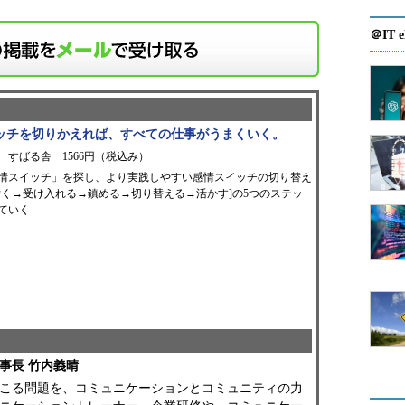
＠IT e
ッチを切りかえれば、すべての仕事がうまくいく。
 すばる舎 1566円（税込み）
情スイッチ」を探し、より実践しやすい感情スイッチの切り替え
付く→受け入れる→鎮める→切り替える→活かす]の5つのステッ
ていく
事長 竹内義晴
こる問題を、コミュニケーションとコミュニティの力