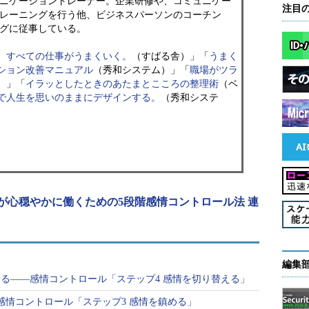
ニケーショントレーナー。企業研修や、コミュニケー
注目
レーニングを行う他、ビジネスパーソンのコーチン
グに従事している。
、すべての仕事がうまくいく。
（すばる舎）」「
うまく
ション改善マニュアル
（秀和システム）」「
職場がツラ
）」「
イラッとしたときのあたまとこころの整理術
（ベ
で人生を思いのままにデザインする。
（秀和システ
が心穏やかに働くための5段階感情コントロール法 連
編集
る――感情コントロール「ステップ4 感情を切り替える」
感情コントロール「ステップ3 感情を鎮める」