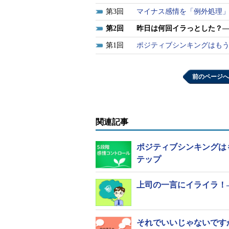
3
マイナス感情を「例外処理」
2
昨日は何回イラっとした？―
1
ポジティブシンキングはもう
前のページへ
関連記事
ポジティブシンキングは
テップ
上司の一言にイライラ！
それでいいじゃないです