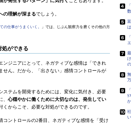
情が発生するパターン」に気付く
こともあります。
「
への理解が深まる
でしょう。
富
ての仕事がうまくいく。
」では、じぶん観察力を磨くその他の方
は
「
対処ができる
最
エンジニアにとって、ネガティブな感情は「できれ
ません。だから、「出さない」感情コントロールが
「
システムを開発するためには、変化に気付き、必要
S
に、
心穏やかに働くために大切なのは、発生してい
付くからこそ、必要な対処ができるのです。
社
感情コントロールの2番目、ネガティブな感情を「受け