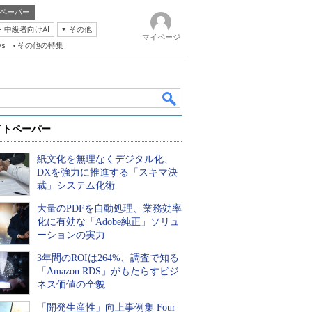
ペーパー
・中級者向けAI
その他
マイページ
ws
その他の特集
イトペーパー
紙文化を無理なくデジタル化、
DXを強力に推進する「スキマ決
裁」システム化術
大量のPDFを自動処理、業務効率
k
化に有効な「Adobe純正」ソリュ
ーションの実力
3年間のROIは264%、調査で知る
「Amazon RDS」がもたらすビジ
ネス価値の全貌
「開発生産性」向上事例集 Four