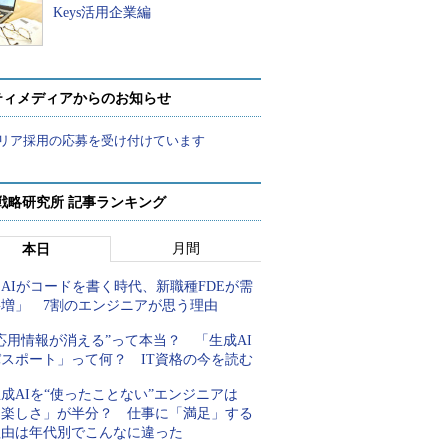
Keys活用企業編
ティメディアからのお知らせ
リア採用の応募を受け付けています
戦略研究所 記事ランキング
月間
本日
AIがコードを書く時代、新職種FDEが需
要増」 7割のエンジニアが思う理由
応用情報が消える”って本当？ 「生成AI
パスポート」って何？ IT資格の今を読む
成AIを“使ったことない”エンジニアは
「楽しさ」が半分？ 仕事に「満足」する
理由は年代別でこんなに違った