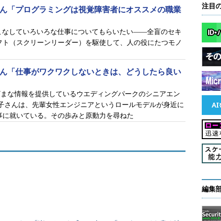
キルや経験があれば、それをきちんと評価して採用
注目
さん「プログラミングは視覚障害者にオススメの職業
マネジャーに専念させられることもありませんし、
ぬまでエンジニアを続けることができます。実際、
こなしていろいろな仕事についてもらいたい――全盲のセキ
フト（スクリーンリーダー）を駆使して、人の役にたつモノ
り前のようにコードを書いたり、ハンダ付けしたり
人や水道工事業者などと同じ專門職なんです」
さん「仕事がワクワクしないときは、どうしたら良い
おり、自分の意思に反するような異動や転勤はな
浸透しているため、1日をどう使って働くか融通を効
ざまな情報を提供しているウエディングパークのシニアエン
幸子さんは、先輩女性エンジニアというロールモデルが身近に
と過ごしたりと、自分のライフスタイルに合わせ
事に就いている。その歩みと原動力を尋ねた
だ。
くエンジニア」の話となると、華やかで楽しげなイ
「日本のイメージとは懸け離れた現実に驚くことも
事情は実際どうなのか、聞いてみた。
編集
プの憂鬱】カスミさん、エヌ氏、よろしければシリコンバレーで