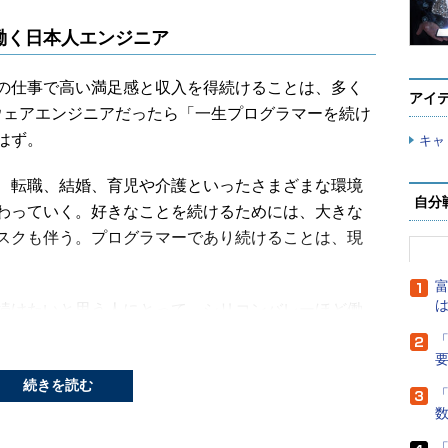
働く日本人エンジニア
の仕事で高い満足感と収入を得続けることは、多く
アイ
ウェアエンジニアだったら「一生プログラマーを続け
はず。
キャ
、転職、結婚、育児や介護といったさまざまな環境
自分
わっていく。好きなことを続けるためには、大きな
スクも伴う。プログラマーであり続けることは、現
富
は
続けたいと思う人にとって、シリコンバレーほど働
のが、今回紹介するキラキラお兄さん、＠
「
降、エル氏）だ。エル氏は、シリコンバレーに拠点を置く半導体
続きを読む
アエンジニアだ。開発チームのマネジメントを行い
「
役のプログラマーである。