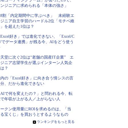
AIコーディングブーム」が去ったUSで、
エンジニアに求められる「本体の強さ」
約8割「内定期間中に学ぶべき」 未経験エ
ンジニア自主学習のハードル2位「モチベ維
持」を超えた1位は？
Excel好き」では進化できない、「Excel/C
Vでデータ連携」が残る今、AIをどう使う
か
天堂に次ぐ2位は“老舗の国産IT企業” エ
ンジニア志望学生が選ぶインターン人気企
業は？
内の「Excel好き」に向き合う情シスの言
い分、だから進化できない
「AIで何を変えたの？」と問われる今、転
職で年収が上がる人／上がらない人
トークン使用量にROIを求めるのは、「当
たる宝くじ」を買おうとするようなもの
»
ランキングをもっと見る