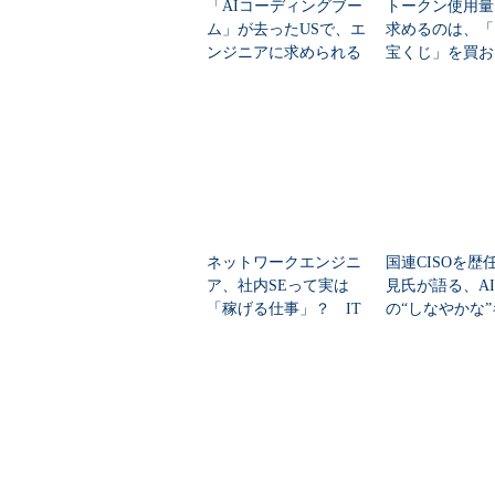
「AIコーディングブー
トークン使用量
ム」が去ったUSで、エ
求めるのは、「
スタートアップだけではない、シ
ンジニアに求められる
宝くじ」を買お
「本体の強さ」
るようなもの
ネットワークエンジニ
国連CISOを歴
ア、社内SEって実は
見氏が語る、A
「稼げる仕事」？ IT
の“しなやかな
職種別の“単価”に明暗
アと日本型セキ
ィ