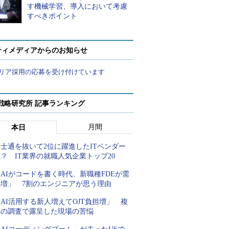
す機械学習、導入において考慮
すべきポイント
ティメディアからのお知らせ
リア採用の応募を受け付けています
戦略研究所 記事ランキング
月間
本日
士通を抜いて2位に躍進したITベンダー
？ IT業界の就職人気企業トップ20
AIがコードを書く時代、新職種FDEが需
要増」 7割のエンジニアが思う理由
AI活用する新人増えてOJT負担増」 複
数の調査で露呈した現場の苦悩