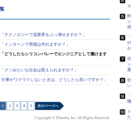
「
覧
ん「テクノロジーで花業界をぶっ壊せますか？」
「
S
ん「インターンで実績は作れますか？」
ん「どうしたらシリコンバレーでエンジニアとして働けます
任
ん「クソみたいな社会は変えられますか？」
「仕事がワクワクしないときは、どうしたら良いですか？」
社
1
|
2
|
3
|
4
|
5
次のページへ
Copyright © ITmedia, Inc. All Rights Reserved.