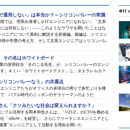
北に縦断するカルトレイン。ちなみに電車ではなくてディーゼル
間少々で結ぶ、ちょっとした「世界の車窓から」気分（写真提供：
＠IT e
で通用しない」は本当か？～シリコンバレーの常識
国では、理系出身者しかITエンジニアになれない」「文系
フ
」で、シリコンバレーのITエンジニアの日常を伝
外には存在しない」――このようなウワサを聞いたことはな
日もバグだらけ
」でもおなじみだ。
ンジニアについて真剣に解説する前後編。後編は、シリコン
事情や学歴の考え方、そして文系エンジニアはシリコンバレ
さんと子供と共に米国に住む。米国での仕事と生活
る様子だ。祝い事があれば部下や同僚たちと飲み会
、その名はホワイトボード
ば、ホームセンターで補修材を買ってきて屋上のコ
企業の採用担当「きのこる先生」が、シリコンバレーのエンジ
ぎなのでお兄さんではないですね」と笑う姿も、気さく
ます。キミハ「ホワイトボードテスト」ニ、タエラレルカ？
シリコンバレーなう」の共通点
流エンジニアたちがオフィスの卓球台の周りで多忙ぶりを嘆
化は何度かあった。M＆Aによって勤務先が突然、
るで、バブル時代のニッポンのサラリーマンのようだ
業を縮小したことで部署ごと消滅したりなどの経験
地が東部から西海岸に変わり、文化の違いに戸惑っ
さん「クソみたいな社会は変えられますか？」
リ開発にフル活用する岡本和也さんは、「UZUZ」のCTOを務める
ェアエンジニアとして米国で働き続けてきた。
社「ARoW」を経営し、さらにフリーランスエンジニアとし
、“複業”エンジニアとして活動する理由を聞いた
、ソフトウェアエンジニアが職業として確立してい