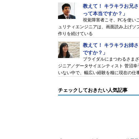
ることです。エンジニアとしてのス
教えて！ キラキラお兄
します。キャリアの途中でむりやり
って本当ですか？」
エンジニアを続けたいと言えば、死
視覚障害者こそ、PCを使い
ュリティエンジニアは、画面読み上げソ
背中が丸まった白髪の老人でも当た
作りを続けている
しています。エンジニアは、時計職
教えて！ キラキラお姉
専門職であるため分業が徹底して
ですか？」
い。ワークライフバランスの意識が
ブライダルにまつわるさま
ジニア／データサイエンティスト 菅沼
かせやすい。趣味に興じたり、家族
いない中で、幅広い経験を糧に現在の仕
て、仕事やキャリアを設計できるの
このような「シリコンバレーで働
チェックしておきたい人気記事
メージが先行する。だがエル氏は、
多いですね」と明かす。その辺りの
＠elcaminoreal255さん（エル氏）の関連コラム
BUG023 - 【レッドビーシュリン
お待ちしてます