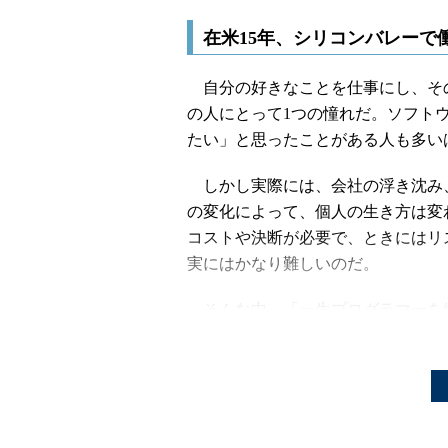
在米15年、シリコンバレーで
自分の好きなことを仕事にし、そ
の人にとって1つの憧れだ。ソフト
たい」と思ったことがある人も多い
しかし実際には、会社の浮き沈み
の変化によって、個人の生き方は変
コストや決断が必要で、ときにはリ
実にはかなり難しいのだ。
そんな中、「一生プログラマーを
きやすい環境はないですよ」と話す
elcaminoreal255さん（以
メーカーに務めるシニアソフトウェ
ながら、自らも毎日コードを書く現