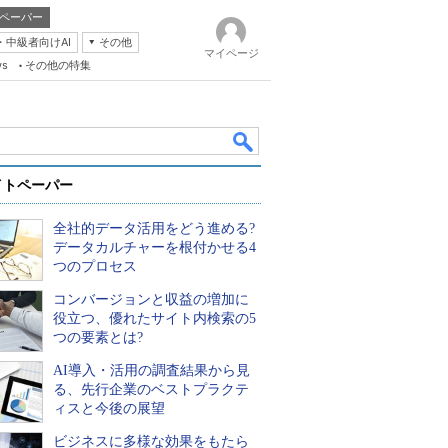
ペーパー
・中級者向けAI
その他
マイページ
ws
その他の特集
イトペーパー
全社的データ活用をどう進める?
データカルチャーを根付かせる4
つのプロセス
コンバージョンと収益の増加に
k
役立つ、優れたサイト内検索の5
つの要素とは?
AI導入・活用の調査結果から見
る、先行企業のベストプラクテ
ィスと今後の展望
ビジネスに多様な効果をもたら