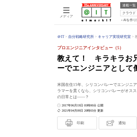
連載一覧
クラウド
メディア
AIを作
＠IT
自分戦略研究所
キャリア実現研究室
プロエンジニアインタビュー（5）
教えて！ キラキラお
ーでエンジニアとして
米国在住15年、シリコンバレーでエンジニアとし
ラマーを貫くなら、シリコンバレーがオスス
の日常とは――？
2017年06月19日 05時00分 公開
2021年04月09日 20時03分 更新
印刷
通知