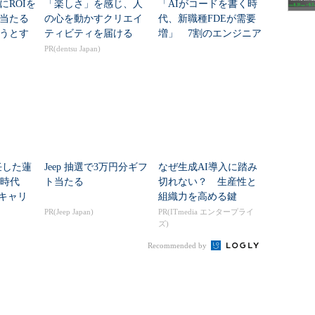
にROIを
「楽しさ」を感じ、人
「AIがコードを書く時
当たる
の心を動かすクリエイ
代、新職種FDEが需要
リコンバレーの勤め先
うとす
ティビティを届ける
増」 7割のエンジニア
が思う理由
PR(dentsu Japan)
任した蓮
Jeep 抽選で3万円分ギフ
なぜ生成AI導入に踏み
I時代
ト当たる
切れない？ 生産性と
”キャリ
組織力を高める鍵
ュリテ
PR(Jeep Japan)
PR(ITmedia エンタープライ
ズ)
Recommended by