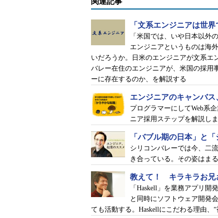
関連記事
シリコンバレーをゴーゴーと爆音を立てて南
である。サンフランシスコとサンノゼを1時
エル氏）
「文系エンジニアは世界
「米国では、いや日本以外の
エル氏は＠ITの「
エンジニアライ
エンジニアというものは海
えるコラム「
エルカミノリアルは今
いだろうか。日米のエンジニアが文系エ
バレー在住のエンジニアが、米国の採用
在米歴は15年を超え、日本人の奥
ーに存在するのか、を解説する
のスタイルもすっかり板についてい
エンジニアのキャンバス
を楽しみ、自宅の天井が雨漏りすれ
プログラマーにしてWeb系
ンクリートをDIYで直す。「40す
ニア採用ステップを解説し
な米国人のようだ。
「バブル期の日本」と「
シリコンバレーでは今、二
そんなエル氏にも、大きな環境の変
き合っている。その姿はま
大手企業に買収されたり、会社が事
もある。勤務先の変更に伴って居住
教えて！ キラキラお兄
「Haskell」を業務アプ
たことも。それでもずっとソフトウ
と同時にソフトウェア開発会
ても活動する。Haskellにこだわる理由
「米国が日本と大きく異なるのは