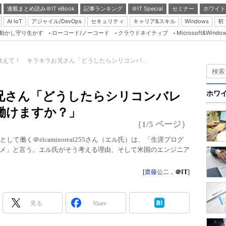
連載まとめ読み＠IT eBook
記事ランキング
＠IT Special
セミナー
ホワイト
AI IoT
アジャイル/DevOps
セキュリティ
キャリア&スキル
Windows
初
り動かし守り生かす
ローコード/ノーコード
クラウドネイティブ
Microsoft&Windo
Server & Storage
HTML5 + UX
教えて！ キラキラお兄さん「どうしたらシリコンバ...
Smart & Social
Coding Edge
兄さん「どうしたらシリコンバレ
ホワ
Java Agile
働けますか？」
Database Expert
（1/5 ページ）
Linux ＆ OSS
て働く＠elcaminoreal255さん（エル氏）は、「生涯プログ
メ」と言う。エル氏がそう考える理由、そして米国のエンジニア
Master of IP Networ
Security & Trust
[
齋藤公二
，
＠IT
]
Test & Tools
Insider.NET
見る
Share
ブログ