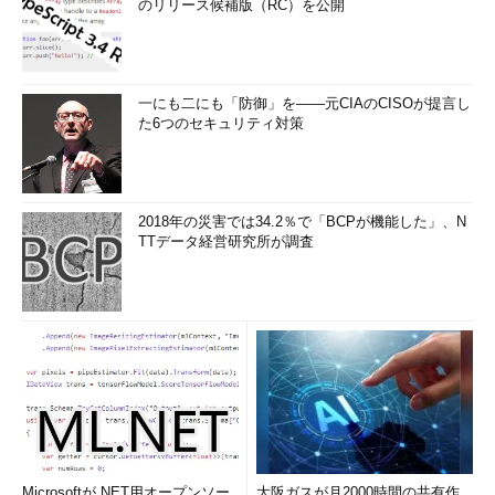
のリリース候補版（RC）を公開
一にも二にも「防御」を――元CIAのCISOが提言し
た6つのセキュリティ対策
2018年の災害では34.2％で「BCPが機能した」、N
TTデータ経営研究所が調査
Microsoftが.NET用オープンソー
大阪ガスが月2000時間の共有作