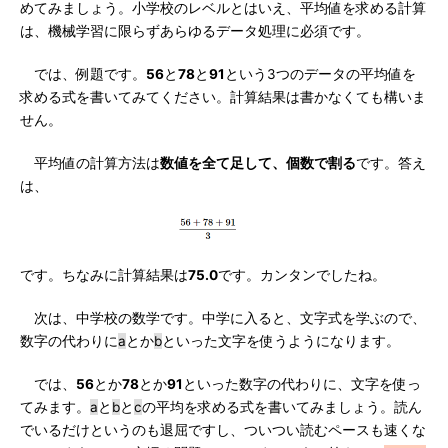
めてみましょう。小学校のレベルとはいえ、平均値を求める計算
は、機械学習に限らずあらゆるデータ処理に必須です。
では、例題です。
56
と
78
と
91
という3つのデータの平均値を
求める式を書いてみてください。計算結果は書かなくても構いま
せん。
平均値の計算方法は
数値を全て足して、個数で割る
です。答え
は、
です。ちなみに計算結果は
75.0
です。カンタンでしたね。
次は、中学校の数学です。中学に入ると、文字式を学ぶので、
数字の代わりに
a
とか
b
といった文字を使うようになります。
では、
56
とか
78
とか
91
といった数字の代わりに、文字を使っ
てみます。
a
と
b
と
c
の平均を求める式を書いてみましょう。読ん
でいるだけというのも退屈ですし、ついつい読むペースも速くな