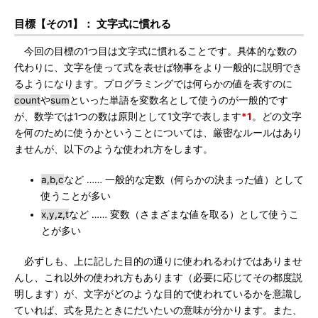
目標【その1】： 文字式に慣れる
今回の目標の1つ目は文字式に慣れることです。具体的な数の
代わりに、文字を使って式を表せば物事をより一般的に説明でき
るようになります。プログラミングでは何らかの値を表すのに
count
や
sum
といった単語を変数名として使うのが一般的です
が、数学では1つの数は原則として1文字で表します
*1
。どの文字
を何のために使うかということについては、厳密なルールはあり
ませんが、以下のような使われ方をします。
a,b,c
など …… 一般的な定数（何らかの決まった値）として
使うことが多い
x,y,z,t
など …… 変数（さまざまな値を取る）として使うこ
とが多い
必ずしも、上に記した目的の通りに使われるわけではありませ
んし、これ以外の使われ方もあります（必要に応じてその都度説
明します）が、文字がどのような目的で使われているかを意識し
ていれば、式を見たときにだいたいの意味が分かります。また、