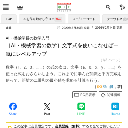
TOP
AIを作り動かし守り生かす
ロー/ノーコード
クラウドネイ
2026年2月14日 更新
連載
2020年3月30日 公開
AI・機械学習の数学入門
［AI・機械学習の数学］文字式を使いこなせば一
気にレベルアップ
（1/3 ページ）
数字（1、2、3、……）の式の次は、文字（a、b、x、y、……）を
使った式をおさらいしよう。これまでに学んだ知識と平方完成を
使って、距離の二乗和の最小値を求める計算も行う。
[
羽山博
，著]
PC用表示
関連情報
Share
Post
LINE
Hatena
この記事は会員限定です。
会員登録（無料）
すると全てご覧いただけ