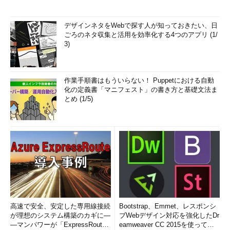
デザインネタをWebで探す人が知っておきたい、日
ごろのネタ収集と活用を効率化する4つのアプリ (1/
3)
作業手順書はもういらない！ Puppetにおける自動
化の定義書「マニフェスト」の書き方と基礎文法ま
とめ (1/5)
高速で安全、安定した専用線接続
Bootstrap、Emmet、レスポンシ
が理想のシステム構築のカギに―
ブWebデザイン対応を強化したDr
―マンパワーが「ExpressRout
eamweaver CC 2015を使って