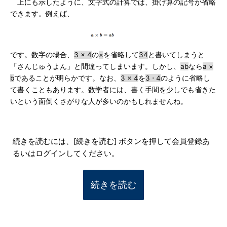
上にも示したように、文字式の計算では、掛け算の記号が省略
できます。例えば、
です。数字の場合、
3 × 4
の
×
を省略して
34
と書いてしまうと
「さんじゅうよん」と間違ってしまいます。しかし、
ab
なら
a ×
b
であることが明らかです。なお、
3 × 4
を
3 ⋅ 4
のように省略し
て書くこともあります。数学者には、書く手間を少しでも省きた
いという面倒くさがりな人が多いのかもしれませんね。
続きを読むには、[続きを読む] ボタンを押して会員登録あ
るいはログインしてください。
続きを読む