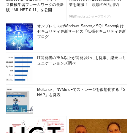
ス機械学習フレームワークの最新
業を削減！ 現場のAI活用術
版「ML.NET 0.11」を公開
PR(ITmedia エンタープライズ)
オンプレミスのWindows Server／SQL Server向け
セキュリティ更新サービス「拡張セキュリティ更新
プログ...
IT開発者の75％以上が開発以外にも従事、楽天コミ
ュニケーションズ調べ
Mellanox、NVMe-oFでストレージを仮想化する「S
NAP」を発表