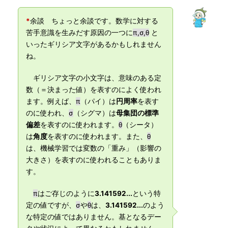
*
余談 ちょっと余談です。数学に対する
苦手意識を生みだす原因の一つに
π,σ,θ
と
いったギリシア文字があるかもしれません
ね。
ギリシア文字の小文字は、意味のある定
数（＝決まった値）を表すのによく使われ
ます。例えば、
π
（パイ）は
円周率
を表す
のに使われ、
σ
（シグマ）は
母集団の標準
偏差
を表すのに使われます。
θ
（シータ）
は
角度
を表すのに使われます。また、
θ
は、機械学習では変数の「重み」（影響の
大きさ）を表すのに使われることもありま
す。
π
はご存じのように
3.141592...
という特
定の値ですが、
σ
や
θ
は、
3.141592...
のよう
な特定の値ではありません。基となるデー