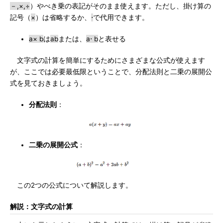
－,×,÷
）やべき乗の表記がそのまま使えます。ただし、掛け算の
記号（
×
）は省略するか、
⋅
で代用できます。
a× b
は
ab
または、
a⋅ b
と表せる
文字式の計算を簡単にするためにさまざまな公式が使えます
が、ここでは必要最低限ということで、分配法則と二乗の展開公
式を見ておきましょう。
分配法則
：
二乗の展開公式
：
この2つの公式について解説します。
解説：文字式の計算