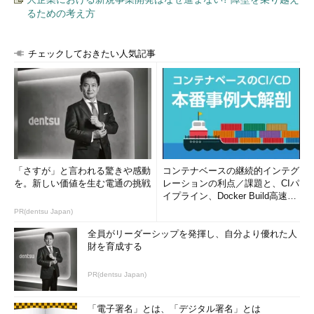
るための考え方
チェックしておきたい人気記事
「さすが」と言われる驚きや感動
コンテナベースの継続的インテグ
を。新しい価値を生む電通の挑戦
レーションの利点／課題と、CIパ
イプライン、Docker Build高速化
のコツ (1/2...
PR(dentsu Japan)
全員がリーダーシップを発揮し、自分より優れた人
財を育成する
PR(dentsu Japan)
「電子署名」とは、「デジタル署名」とは