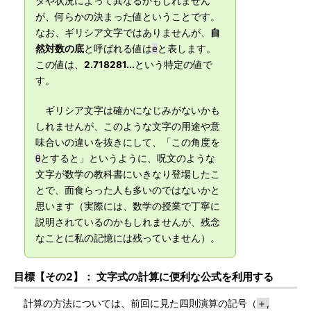
タや状況によって異なるかもしれません
が、何らかの決まった値ということです。
なお、ギリシア文字ではありませんが、
自
然対数の底
と呼ばれる値は
e
と表します。
この値は、
2.718281...
という特定の値で
す。
ギリシア文字は確かになじみがないかも
しれませんが、このような文字の用途や意
味合いの違いを抜きにして、「この角度を
θ
とすると」というように、呪文のような
文字が数学の教科書にいきなり登場したこ
とで、面食らった人も多いのではないかと
思います（実際には、数学の授業で丁寧に
説明されているのかもしれませんが、残念
なことに私の記憶には残っていません）。
目標【その2】： 文字式の計算に便利な公式を利用する
計算の方法については、前回に見た四則演算の記号（
＋,