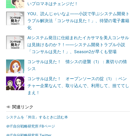
いプロマネはチェンジだ！
YOU、読んじゃいなよ――小説で学ぶシステム開発ト
ラブル解決法「コンサルは見た！」、待望の電子書籍
化
AIシステム発注に仕組まれたイカサマを美人コンサル
は見抜けるのか？！――システム開発トラブル小説
「コンサルは見た！」、Season2が早くも登場
コンサルは見た！ 情シスの逆襲（1）：裏切りの情
シス
コンサルは見た！ オープンソースの掟（1）：ベン
チャー企業なんて、取り込んで、利用して、捨ててし
まえ！
関連リンク
システムを「外注」するときに読む本
＠IT自分戦略研究所 FBページ
＠IT自分戦略研究所 Twitter