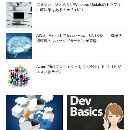
進まない、終わらないWindows Updateのトラブル
に解決策はあるのか？ (1/2)
AWS／Azure上でTensorFlow、CNTKを――機械学
習環境のマネージドサービスが登場
AzureでIoTプロジェクトを共同検証する「IoTビジ
ネス共創ラボ」