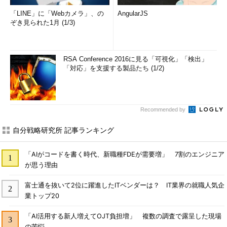
「LINE」に「Webカメラ」、の
AngularJS
ぞき見られた1月 (1/3)
RSA Conference 2016に見る「可視化」「検出」
「対応」を支援する製品たち (1/2)
Recommended by
自分戦略研究所 記事ランキング
「AIがコードを書く時代、新職種FDEが需要増」 7割のエンジニア
が思う理由
富士通を抜いて2位に躍進したITベンダーは？ IT業界の就職人気企
業トップ20
「AI活用する新人増えてOJT負担増」 複数の調査で露呈した現場
の苦悩