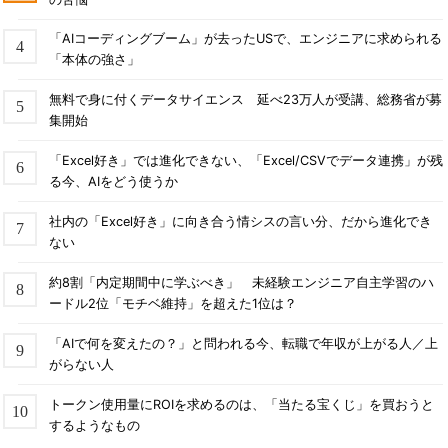
「AIコーディングブーム」が去ったUSで、エンジニアに求められる
「本体の強さ」
無料で身に付くデータサイエンス 延べ23万人が受講、総務省が募
集開始
「Excel好き」では進化できない、「Excel/CSVでデータ連携」が残
る今、AIをどう使うか
社内の「Excel好き」に向き合う情シスの言い分、だから進化でき
ない
約8割「内定期間中に学ぶべき」 未経験エンジニア自主学習のハ
ードル2位「モチベ維持」を超えた1位は？
「AIで何を変えたの？」と問われる今、転職で年収が上がる人／上
がらない人
トークン使用量にROIを求めるのは、「当たる宝くじ」を買おうと
するようなもの