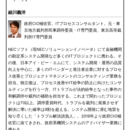
細川義洋
政府CIO補佐官。ITプロセスコンサルタント。元・東
京地方裁判所民事調停委員・IT専門委員、東京高等裁
判所IT専門委員
NECソフト（現NECソリューションイノベータ）にて金融機関
の勘定系システム開発など多くのITプロジェクトに携わる。そ
の後、日本アイ・ビー・エムにて、システム開発・運用の品質
向上を中心に、多くのITベンダーと発注者企業に対するプロセ
ス改善とプロジェクトマネジメントのコンサルティング業務を
担当。独立後は、プロセス改善やIT紛争の防止に向けたコンサ
ルティングを行う一方、ITトラブルが法的紛争となった事件の
和解調停や裁判の補助を担当する。これまで関わったプロジェ
クトは70以上。調停委員時代、トラブルを裁判に発展させず
解決に導いた確率は9割を超える。システム開発に潜む地雷を
知り尽くした「トラブル解決請負人」。2016年より政府CIO補
佐官に抜てきされ、政府系機関システムのアドバイザー業務に
携わる