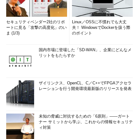
セキュリティベンダー2社のリポ
Linux／OSSに不慣れでも大丈
ートに見る「攻撃の高度化」のい
夫！ WindowsでDockerを扱う際
ま (1/3)
のポイント
国内市場に登場した「SD-WAN」、企業にどんなメ
リットをもたらすか
ザイリンクス、OpenCL、C／C++でFPGAアクセラ
レーションを行う開発環境最新版のリリースを発表
未知の脅威に対抗するための「6原則」――ガート
ナー サミットから学ぶ、これからの情報セキュリテ
ィ対策