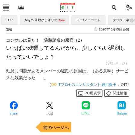
TOP
AIを作り動かし守り生かす
ロー/ノーコード
クラウドネイ
連載
2020年10月13日 公開
コンサルは見た！ 偽装請負の魔窟（2）
いっぱい残業してるんだから、少しぐらい遅刻し
たっていいでしょ？
（3/3 ページ）
勤怠に問題があるメンバーの遅刻の原因は、（ある意味）サービ
スな残業だった――。
[
ITプロセスコンサルタント 細川義洋
，＠IT]
PC用表示
関連情報
Share
Post
LINE
Hatena
前のページへ