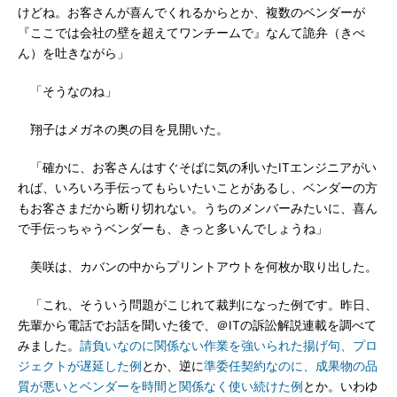
けどね。お客さんが喜んでくれるからとか、複数のベンダーが
『ここでは会社の壁を超えてワンチームで』なんて詭弁（きべ
ん）を吐きながら」
「そうなのね」
翔子はメガネの奥の目を見開いた。
「確かに、お客さんはすぐそばに気の利いたITエンジニアがい
れば、いろいろ手伝ってもらいたいことがあるし、ベンダーの方
もお客さまだから断り切れない。うちのメンバーみたいに、喜ん
で手伝っちゃうベンダーも、きっと多いんでしょうね」
美咲は、カバンの中からプリントアウトを何枚か取り出した。
「これ、そういう問題がこじれて裁判になった例です。昨日、
先輩から電話でお話を聞いた後で、＠ITの訴訟解説連載を調べて
みました。
請負いなのに関係ない作業を強いられた揚げ句、プロ
ジェクトが遅延した例
とか、逆に
準委任契約なのに、成果物の品
質が悪いとベンダーを時間と関係なく使い続けた例
とか。いわゆ