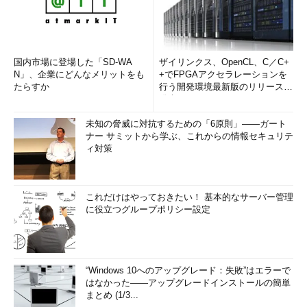
国内市場に登場した「SD-WA
ザイリンクス、OpenCL、C／C+
N」、企業にどんなメリットをも
+でFPGAアクセラレーションを
たらすか
行う開発環境最新版のリリースを
発表
未知の脅威に対抗するための「6原則」――ガート
ナー サミットから学ぶ、これからの情報セキュリテ
ィ対策
これだけはやっておきたい！ 基本的なサーバー管理
に役立つグループポリシー設定
“Windows 10へのアップグレード：失敗”はエラーで
はなかった――アップグレードインストールの簡単
まとめ (1/3...