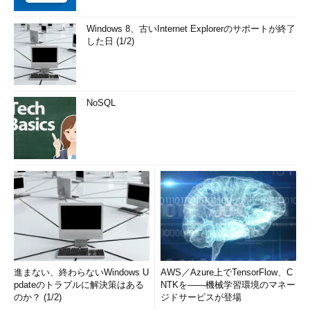
Windows 8、古いInternet Explorerのサポートが終了
した日 (1/2)
NoSQL
進まない、終わらないWindows U
AWS／Azure上でTensorFlow、C
pdateのトラブルに解決策はある
NTKを――機械学習環境のマネー
のか？ (1/2)
ジドサービスが登場