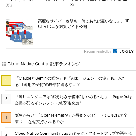
方」
3)
高度なサイバー攻撃も「備えあれば憂いなし」、JP
CERT/CCが対策ガイド公開
Recommended by
Cloud Native Central 記事ランキング
「ClaudeとGeminiの躍進」も「AIエージェントの波」も、来た
る“IT運用の変化”の序章に過ぎない？
「運用エンジニアは“燃え尽き予備軍”をやめるべし」 PagerDuty
会長が語るインシデント対応“進化論”
誕生から7年「OpenTelemetry」が異例のスピードでCNCFの“卒
業”に なぜ支持されるのか
Cloud Native Community Japanキックオフミートアップで語られ