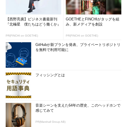
【西野亮廣】ビジネス書最新刊
GOETHEとFINCHIがタッグを組
『北極星 僕たちはどう働くか』
み、新メディアを創設
PR(FINCHI on GOETHE)
PR(FINCHI on GOETHE)
GitHubが新プランを発表、プライベートリポジトリ
を無料で利用可能に
フィッシングとは
音楽シーンを支えた64年の歴史、このヘッドホンで
感じてみて
PR(Marshall Group AB)