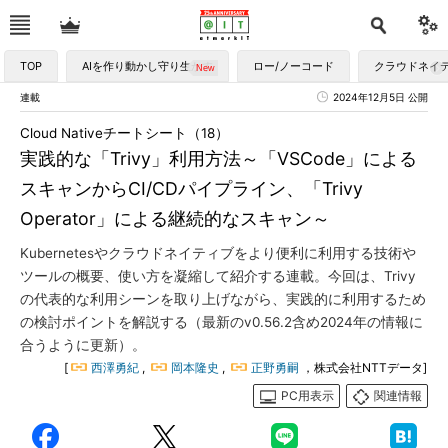
TOP
AIを作り動かし守り生かす
ロー/ノーコード
クラウドネイ
連載
2024年12月5日 公開
Cloud Nativeチートシート（18）
実践的な「Trivy」利用方法～「VSCode」による
スキャンからCI/CDパイプライン、「Trivy
Operator」による継続的なスキャン～
Kubernetesやクラウドネイティブをより便利に利用する技術や
ツールの概要、使い方を凝縮して紹介する連載。今回は、Trivy
の代表的な利用シーンを取り上げながら、実践的に利用するため
の検討ポイントを解説する（最新のv0.56.2含め2024年の情報に
合うように更新）。
[
西澤勇紀
,
岡本隆史
,
正野勇嗣
，株式会社NTTデータ]
PC用表示
関連情報