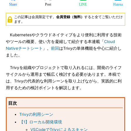
Share
Post
LINE
Hatena
この記事は会員限定です。
会員登録（無料）
すると全てご覧いただけ
ます。
Kubernetesやクラウドネイティブをより便利に利用する技術
やツールの概要、使い方を凝縮して紹介する本連載「
Cloud
Nativeチートシート
」。
前回
はTrivyの単体機能を中心に紹介し
ました。
Trivyを組織やプロジェクトで取り入れるには、開発のライフ
サイクルから運用まで幅広く検討する必要があります。本稿で
は、Trivyの代表的な利用シーンを取り上げながら、実践的に利
用するための検討ポイントを解説します。
目次
Trivyの利用シーン
【1】ローカル開発環境
VSCodeでTrivyによるスキャン