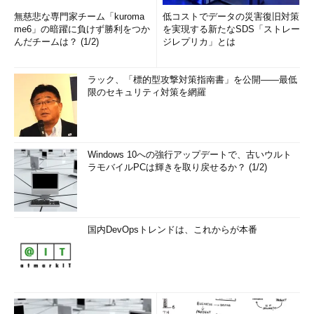
無慈悲な専門家チーム「kuroma
低コストでデータの災害復旧対策
me6」の暗躍に負けず勝利をつか
を実現する新たなSDS「ストレー
んだチームは？ (1/2)
ジレプリカ」とは
ラック、「標的型攻撃対策指南書」を公開――最低
限のセキュリティ対策を網羅
Windows 10への強行アップデートで、古いウルト
ラモバイルPCは輝きを取り戻せるか？ (1/2)
国内DevOpsトレンドは、これからが本番