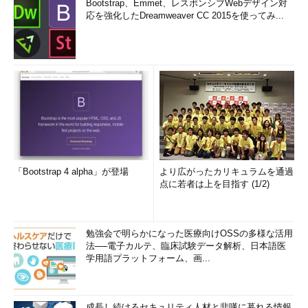
Bootstrap、Emmet、レスポンシブWebデザイン対
応を強化したDreamweaver CC 2015を使ってみ...
「Bootstrap 4 alpha」が登場
より広がったカリキュラムを通過
点に若者は上を目指す (1/2)
勉強会で明らかになった医療向けOSSの多様な活用
法──電子カルテ、臨床試験データ解析、日本語医
学用語プラットフォーム、画...
成長し続けるセキュリティ人材と悲嘆に暮れる情報