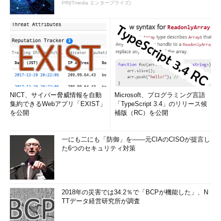
PR(ITmedia エンタープライズ)
NICT、サイバー脅威情報を自動
Microsoft、プログラミング言語
集約できるWebアプリ「EXIST」
「TypeScript 3.4」のリリース候
を公開
補版（RC）を公開
一にも二にも「防御」を――元CIAのCISOが提言し
た6つのセキュリティ対策
2018年の災害では34.2％で「BCPが機能した」、N
TTデータ経営研究所が調査