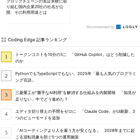
ブロックチェーンの実証実験に取
り組む国内企業20社の社名が公
開、その利用用途とは
Recommended by
Coding Edge 記事ランキング
トークンコストを10分の1に 「GitHub Copilot」はどう削減した
のか
PythonでもTypeScriptでもない、2025年「最も人気のプログラミ
ング言語」
三菱重工が“勝手なAI利用”を解消する仕組みを内製開発 「知見が
足りない」中でどう進めた？
エディタ切り替えの手間をゼロに 「Claude Code」がUI刷新、3
つのビューモードを追加
「AIコーディングより人を雇う方が安くなる」 2028年までに起
こる逆転現象を防ぐ5つの運用施策