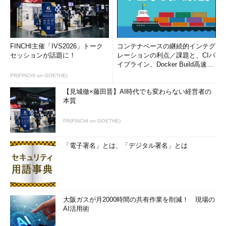
FINCHI主催「IVS2026」トーク
コンテナベースの継続的インテグ
セッションが話題に！
レーションの利点／課題と、CIパ
イプライン、Docker Build高速化
のコツ (1/2...
PR(FINCHI on GOETHE)
【見城徹×藤田晋】AI時代でも変わらない経営者の
本質
PR(FINCHI on GOETHE)
「電子署名」とは、「デジタル署名」とは
大阪ガスが月2000時間の共有作業を削減！ 現場の
AI活用術