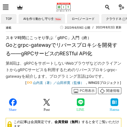
TOP
AIを作り動かし守り生かす
ロー/ノーコード
クラウドネイ
2023年8月2日 更新
連載
2023年6月9日 公開
スキマ時間にこっそり学ぶ「gRPC」入門（終）
Goとgrpc-gatewayでリバースプロキシを開発す
る――gRPCサービスのRESTful API化
第8回は、gRPCをサポートしないWebブラウザなどのクライアン
トからgRPCサービスを利用するためのリバースプロキシgrpc-
gatewayを紹介します。プログラミング言語はGoです。
[
山内直（著）／山田祥寛（監修）
，WINGSプロジェクト]
PC用表示
関連情報
Share
Post
LINE
Hatena
この記事は会員限定です。
会員登録（無料）
すると全てご覧いただけ
ます。