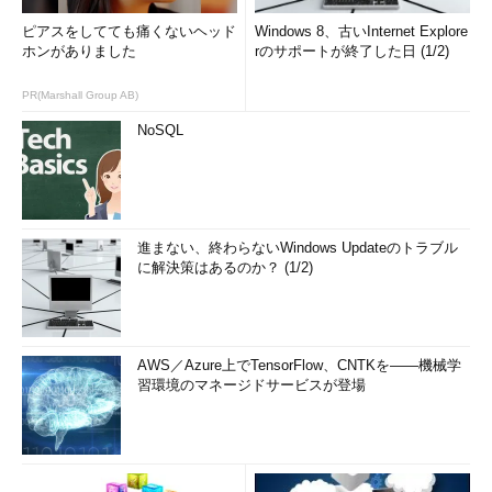
ピアスをしてても痛くないヘッド
Windows 8、古いInternet Explore
ホンがありました
rのサポートが終了した日 (1/2)
PR(Marshall Group AB)
NoSQL
進まない、終わらないWindows Updateのトラブル
に解決策はあるのか？ (1/2)
AWS／Azure上でTensorFlow、CNTKを――機械学
習環境のマネージドサービスが登場