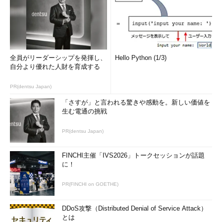
全員がリーダーシップを発揮し、
Hello Python (1/3)
自分より優れた人財を育成する
PR(dentsu Japan)
「さすが」と言われる驚きや感動を。新しい価値を
生む電通の挑戦
PR(dentsu Japan)
FINCHI主催「IVS2026」トークセッションが話題
に！
PR(FINCHI on GOETHE)
DDoS攻撃（Distributed Denial of Service Attack）
とは