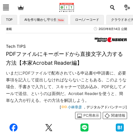
TOP
AIを作り動かし守り生かす
ロー/ノーコード
クラウドネイ
連載
2023年8月14日 公開
Tech TIPS
PDFファイルにキーボードから直接文字入力する
方法【本家Acrobat Reader編】
いまだにPDFファイルで配布されている申込書や申請書に、必要
事項を記入して提出しなければならないこともある。このような
場合、手書きで入力して、スキャナーで読み込み、PDF化してメ
ールで送信、というのは面倒だ。Acrobat Readerを使うと、簡
単な入力が行える。その方法を解説しよう。
[
小林章彦
，デジタルアドバンテージ]
PC用表示
関連情報