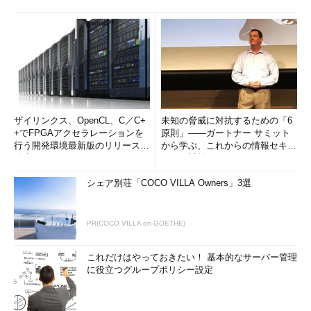
ザイリンクス、OpenCL、C／C+
未知の脅威に対抗するための「6
+でFPGAアクセラレーションを
原則」――ガートナー サミット
行う開発環境最新版のリリースを
から学ぶ、これからの情報セキュ
発表
リティ対策
シェア別荘「COCO VILLA Owners」3選
PR(COCO VILLA on GOETHE)
これだけはやっておきたい！ 基本的なサーバー管理
に役立つグループポリシー設定