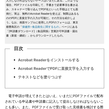
入力しなければならないケースはいまだにある。このような
場合、PDFファイルを印刷して、手書きで必要事項を書き込
み、スキャナーで取り込んでPDF化といった手順はとても面
倒だ。実は、無料のAcrobat Readerを使えば、制限はあるも
ののPDFに直接文字の入力が可能だ。その方法を紹介しよ
う。なお、画面サンプルに使用したPDFのフォームは、東京
都豊島区の「
保健所─食品衛生に関するもの
」ページにある
「[申請書ダウンロード]（食品関係）営業許可申請書・届出
書（新規・継続）」からダウンロードしたもの。
目次
Acrobat Readerをインストールする
Acrobat ReaderでPDFに直接文字を入力する
テキストなどを塗りつぶす
電子申請が増えてきたとはいえ、いまだにPDFファイルで配布
されている申込書や申請書に記入して提出しなければならないこ
とも多い。また、PDFファイルで受け取った見積書を検討する際