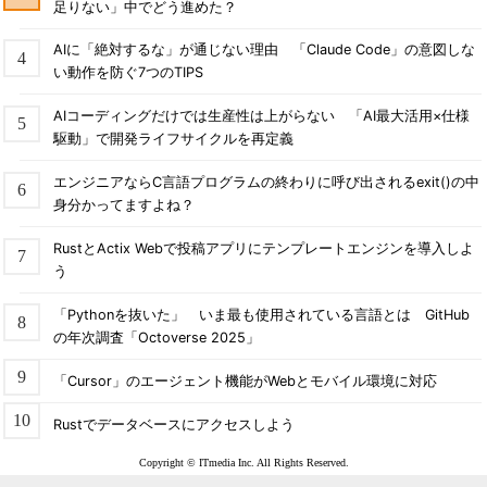
足りない」中でどう進めた？
AIに「絶対するな」が通じない理由 「Claude Code」の意図しな
い動作を防ぐ7つのTIPS
AIコーディングだけでは生産性は上がらない 「AI最大活用×仕様
駆動」で開発ライフサイクルを再定義
エンジニアならC言語プログラムの終わりに呼び出されるexit()の中
身分かってますよね？
RustとActix Webで投稿アプリにテンプレートエンジンを導入しよ
う
「Pythonを抜いた」 いま最も使用されている言語とは GitHub
の年次調査「Octoverse 2025」
「Cursor」のエージェント機能がWebとモバイル環境に対応
Rustでデータベースにアクセスしよう
Copyright © ITmedia Inc. All Rights Reserved.