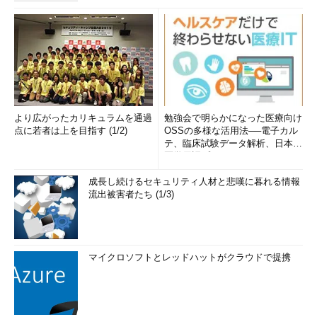
より広がったカリキュラムを通過
勉強会で明らかになった医療向け
点に若者は上を目指す (1/2)
OSSの多様な活用法──電子カル
テ、臨床試験データ解析、日本語
医学用語プラットフォーム、画...
成長し続けるセキュリティ人材と悲嘆に暮れる情報
流出被害者たち (1/3)
マイクロソフトとレッドハットがクラウドで提携