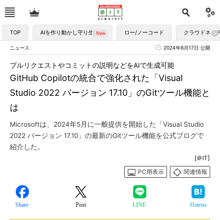
TOP
AIを作り動かし守り生かす
ロー/ノーコード
クラウドネイ
ニュース
2024年6月17日 公開
プルリクエストやコミットの説明などをAIで生成可能
GitHub Copilotの統合で強化された「Visual
Studio 2022 バージョン 17.10」のGitツール機能と
は
Microsoftは、2024年5月に一般提供を開始した「Visual Studio
2022 バージョン 17.10」の最新のGitツール機能を公式ブログで
紹介した。
[＠IT]
PC用表示
関連情報
Share
Post
LINE
Hatena