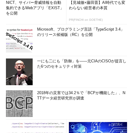
NICT、サイバー脅威情報を自動
【見城徹×藤田晋】AI時代でも変
集約できるWebアプリ「EXIST」
わらない経営者の本質
を公開
PR(FINCHI on GOETHE)
Microsoft、プログラミング言語「TypeScript 3.4」
のリリース候補版（RC）を公開
一にも二にも「防御」を――元CIAのCISOが提言し
た6つのセキュリティ対策
2018年の災害では34.2％で「BCPが機能した」、N
TTデータ経営研究所が調査