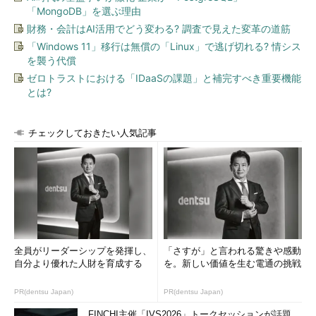
「MongoDB」を選ぶ理由
財務・会計はAI活用でどう変わる? 調査で見えた変革の道筋
「Windows 11」移行は無償の「Linux」で逃げ切れる? 情シス
を襲う代償
ゼロトラストにおける「IDaaSの課題」と補完すべき重要機能
とは?
チェックしておきたい人気記事
全員がリーダーシップを発揮し、
「さすが」と言われる驚きや感動
自分より優れた人財を育成する
を。新しい価値を生む電通の挑戦
PR(dentsu Japan)
PR(dentsu Japan)
FINCHI主催「IVS2026」トークセッションが話題