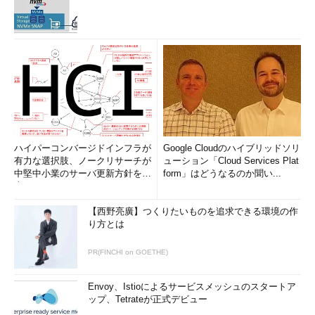
ハイパーコンバージドインフラが
Google Cloudのハイブリッドソリ
有力な選択肢、ノークリサーチが
ューション「Cloud Services Plat
中堅中小業のサーバ更新方針を調
form」はどうなるのか聞い...
査
【西野亮廣】つくりたいものを追求できる環境の作
り方とは
PR(FINCHI on GOETHE)
Envoy、Istioによるサービスメッシュのスタートア
ップ、Tetrateが正式デビュー