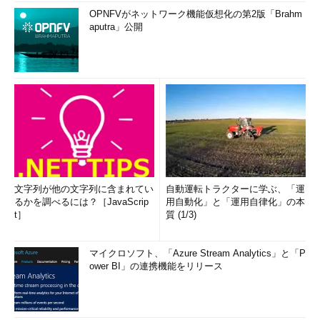
OPNFVがネットワーク機能仮想化の第2版「Brahm
aputra」公開
文字列が他の文字列に含まれてい
自動運転トラクターに学ぶ、「運
るかを調べるには？［JavaScrip
用自動化」と「運用自律化」の本
t］
質 (1/3)
マイクロソフト、「Azure Stream Analytics」と「P
ower BI」の連携機能をリリース