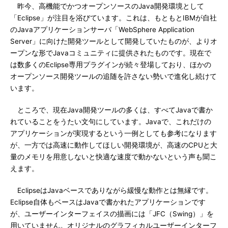
昨今、高機能でかつオープンソースのJava開発環境として
「Eclipse」が注目を浴びています。これは、もともとIBMが自社
のJavaアプリケーションサーバ「WebSphere Application
Server」に向けた開発ツールとして開発していたものが、よりオ
ープンな形でJavaコミュニティに提供されたものです。現在で
は数多くのEclipse専用プラグインが続々登場しており、ほかの
オープンソース開発ツールの追随を許さない勢いで進化し続けて
います。
ところで、現在Java開発ツールの多くは、すべてJavaで書か
れていることをうたい文句にしています。Javaで、これだけの
アプリケーションが実現するという一例としても参考になります
が、一方では高速に動作してほしい開発環境が、高速のCPUと大
量のメモリを用意しないと快適な速度で動かないという声も聞こ
えます。
EclipseはJavaベースでありながら緩慢な動作とは無縁です。
Eclipse自体もベースはJavaで書かれたアプリケーションです
が、ユーザーインターフェイスの描画には「JFC（Swing）」を
用いていません。オリジナルのグラフィカルユーザーインターフ