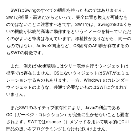
SWTはSwingのすべての機能を持ったものではありません。
SWTが軽量・高速だからといって、完全に置き換えが可能なも
のではないことに注意すべきです。SWTでは、Swingの80％くら
いの機能が比較的高速に動作するというイメージを持っていただ
くのがよいと筆者は考えています。移植性がありながら、同一の
ものではない、ActiveX関連など、OS固有のAPI群が存在するの
もSWTの特徴です。
また、例えばMotif環境にはツリー表示を行うウィジェットは
標準では存在しません。OSにないウィジェットはSWTがエミュ
レーションするものもあります。一方、Windows のカレンダー
ウィジェットのような、共通で必要ないものはSWTに含まれて
いません。
またSWTのネイティブ依存性により、Javaの利点である
GC（ガーベジ・コレクション）が完全に生かせないことも憂慮
されます。SWTではdispose（）メソッドを用いて明示的にGUI
部品の扱いをプログラミングしなければいけません。