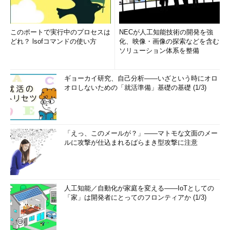
このポートで実行中のプロセスは
NECが人工知能技術の開発を強
どれ？ lsofコマンドの使い方
化、映像・画像の探索などを含む
ソリューション体系を整備
ギョーカイ研究、自己分析――いざという時にオロ
オロしないための「就活準備」基礎の基礎 (1/3)
「えっ、このメールが？」――マトモな文面のメー
ルに攻撃が仕込まれるばらまき型攻撃に注意
人工知能／自動化が家庭を変える――IoTとしての
「家」は開発者にとってのフロンティアか (1/3)