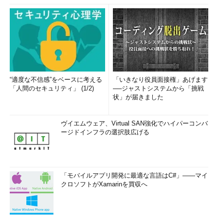
“適度な不信感”をベースに考える
「いきなり役員面接権」あげます
「人間のセキュリティ」 (1/2)
──ジャストシステムから「挑戦
状」が届きました
ヴイエムウェア、Virtual SAN強化でハイパーコンバ
ージドインフラの選択肢広げる
「モバイルアプリ開発に最適な言語はC#」――マイ
クロソフトがXamarinを買収へ