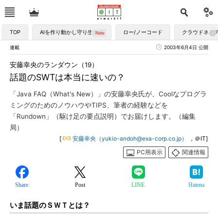
TOP
AIを作り動かし守り生かす
ロー/ノーコード
クラウドネイ
連載
2003年6月4日 公開
安藤幸央のランダウン（19）
話題のSWTは本当に速いの？
「Java FAQ（What's New）」の安藤幸央氏が、Coolなプログラ
ミングのためのノウハウやTIPS、筆者の経験などを
「Rundown」（駆け足の要点説明）でお届けします。（編集
局）
[
安藤幸央（yukio-andoh@exa-corp.co.jp）
，＠IT]
PC用表示
関連情報
Share
Post
LINE
Hatena
いま話題のＳＷＴとは？