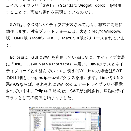
ェイスライブラリ「SWT」（Standard Widget Toolkit）を採用
することで、高速な動作を実現しているのです。
SWTは、各OSにネイティブに実装されており、非常に高速に
動作します。対応プラットフォームは、大きく分けてWindows
版、UNIX版（Motif／GTK）、MacOS X版がリリースされていま
す。
Eclipseは、GUIにSWTを利用しているほかに、ネイティブ実装
に「JNI」（Java Native Interface）を用い、Javaクラスとネイ
ティブコードとを結んでいます。例えばWindowsの場合はSWT
のDLL1個と、org.eclipse.swt.*クラスを用います。LinuxやUNIX
系のOSならば、それぞれにSWTのシェアードライブラリが用意
されています。Eclipse 2.1からは、SWTが分離され、単独のライ
ブラリとしての提供も始まりました。