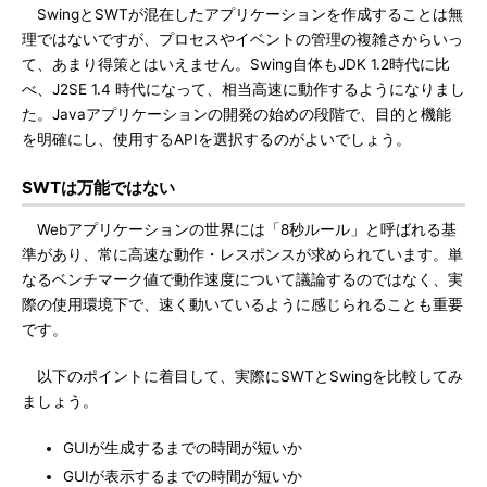
SwingとSWTが混在したアプリケーションを作成することは無
理ではないですが、プロセスやイベントの管理の複雑さからいっ
て、あまり得策とはいえません。Swing自体もJDK 1.2時代に比
べ、J2SE 1.4 時代になって、相当高速に動作するようになりまし
た。Javaアプリケーションの開発の始めの段階で、目的と機能
を明確にし、使用するAPIを選択するのがよいでしょう。
SWTは万能ではない
Webアプリケーションの世界には「8秒ルール」と呼ばれる基
準があり、常に高速な動作・レスポンスが求められています。単
なるベンチマーク値で動作速度について議論するのではなく、実
際の使用環境下で、速く動いているように感じられることも重要
です。
以下のポイントに着目して、実際にSWTとSwingを比較してみ
ましょう。
GUIが生成するまでの時間が短いか
GUIが表示するまでの時間が短いか