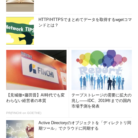
HTTP/HTTPSでまとめてデータを取得するwgetコマ
ンドとは？
【見城徹×藤田晋】AI時代でも変
テープストレージの需要に拡大の
わらない経営者の本質
兆し――IDC、2019年までの国内
市場予測を発表
PR(FINCHI on GOETHE)
Active Directoryのオブジェクトを「ディレクトリ同
期ツール」でクラウドに同期する