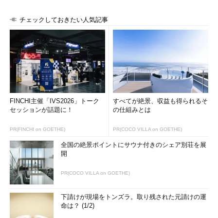
チェックしておきたい人気記事
FINCHI主催「IVS2026」トーク
すべてが絶景、収益も得られるそ
セッションが話題に！
の仕組みとは
PR(FINCHI on GOETHE)
PR(COCO VILLA on GOETHE)
全国の絶景ポイントにサウナ付きのシェア別荘を展
開
PR(COCO VILLA on GOETHE)
下請けが現場をトンズラ。取り残された元請けの運
命は？ (1/2)