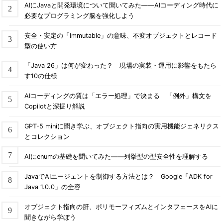
AIにJavaと開発環境について聞いてみた――AIコーディング時代に
必要なプログラミング脳を強化しよう
安全・安定の「Immutable」の意味、不変オブジェクトとレコード
型の使い方
「Java 26」は何が変わった？ 現場の実装・運用に影響をもたら
す10の仕様
AIコーディングの質は「エラー処理」で決まる 「例外」構文を
Copilotと深掘り解説
GPT-5 miniに聞き学ぶ、オブジェクト指向の実用機能ジェネリクス
とコレクション
AIにenumの基礎を聞いてみた――列挙型の型安全性を理解する
JavaでAIエージェントを制御する方法とは？ Google「ADK for
Java 1.0.0」の全容
オブジェクト指向の肝、ポリモーフィズムとインタフェースをAIに
聞きながら学ぼう