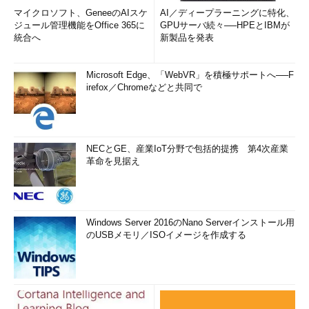
マイクロソフト、GeneeのAIスケ
AI／ディープラーニングに特化、
ジュール管理機能をOffice 365に
GPUサーバ続々──HPEとIBMが
統合へ
新製品を発表
Microsoft Edge、「WebVR」を積極サポートへ──F
irefox／Chromeなどと共同で
NECとGE、産業IoT分野で包括的提携 第4次産業
革命を見据え
Windows Server 2016のNano Serverインストール用
のUSBメモリ／ISOイメージを作成する