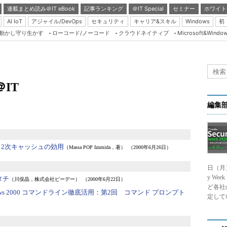
連載まとめ読み＠IT eBook
記事ランキング
＠IT Special
セミナー
ホワイト
AI IoT
アジャイル/DevOps
セキュリティ
キャリア&スキル
Windows
初
り動かし守り生かす
ローコード/ノーコード
クラウドネイティブ
Microsoft&Windo
Server & Storage
HTML5 + UX
Smart & Social
＠IT
Coding Edge
Java Agile
編集
Database Expert
Linux ＆ OSS
－2次キャッシュの効用
（Massa POP Izumida，著）
（2000年6月26日）
Master of IP Networ
日（月
Security & Trust
y We
タチ
（川俣晶，株式会社ピーデー）
（2000年6月22日）
Test & Tools
ど各社
dows 2000 コマンドライン徹底活用：
第2回 コマンド プロンプト
定して
Insider.NET
ブログ