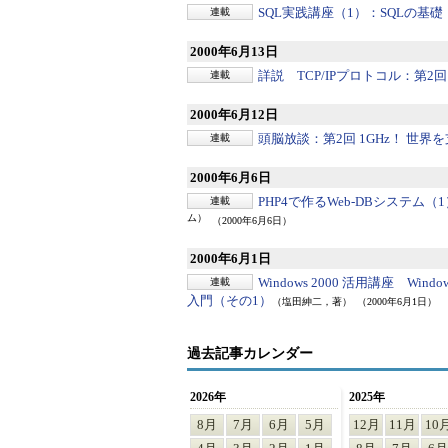
SQL実践講座（1）：
SQLの基礎
連載
2000年6月13日
詳説 TCP/IPプロトコル：
第2回 
連載
2000年6月12日
頭脳放談：
第2回 1GHz！ 世
連載
2000年6月6日
PHP4で作るWeb-DBシステム（
連載
ム）
（2000年6月6日）
2000年6月1日
Windows 2000 活用講座 Win
連載
入門（その1）
（塩田紳二，著）
（2000年6月1日）
過去記事カレンダー
2026年
2025年
8月
7月
6月
5月
12月
11月
10