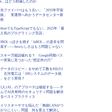
lot」はどう削減したのか
光ファイバーはもう古い」「2035年宇宙
の旅」 実運用へ向かうデータセンター新
技術
ythonでもTypeScriptでもない、2025年「最
も人気のプログラミング言語」
OBOLっぽさを残す「JaBOL」の是非を問
直す――Javaらしさはもう問題じゃない
スキー万能説破れる？ Google同期パス
キー実装に見つかった“想定外の穴”
「データのコピー」をやめて工数を8分の1
 古河電工は「100システムのデータ統
合」をどう実現？
1人1AI」のアプローチは破綻する――チ
ームでAI共有時のセキュリティ問題を解決
するベストプラクティス
アイリスオーヤマも悩んだ「無線LANがつ
ながりにくい」問題 何を変えて解決し