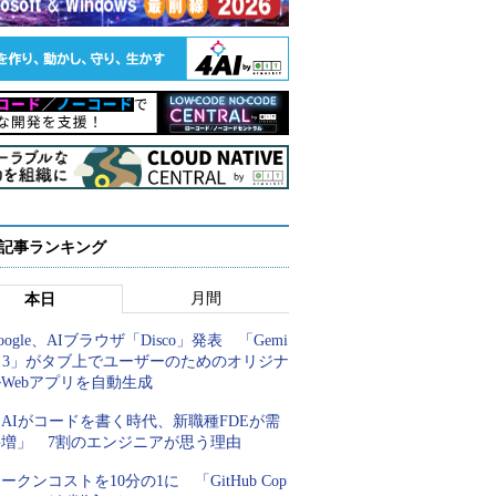
 記事ランキング
月間
本日
oogle、AIブラウザ「Disco」発表 「Gemi
i 3」がタブ上でユーザーのためのオリジナ
Webアプリを自動生成
AIがコードを書く時代、新職種FDEが需
要増」 7割のエンジニアが思う理由
ークンコストを10分の1に 「GitHub Cop