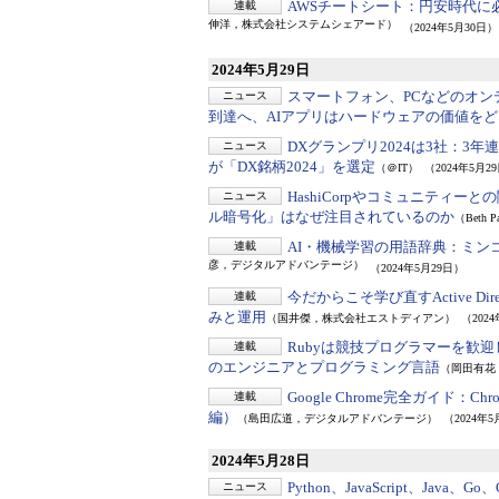
AWSチートシート：
円安時代に必須
連載
伸洋，株式会社システムシェアード）
（2024年5月30日）
2024年5月29日
スマートフォン、PCなどのオン
ニュース
到達へ、AIアプリはハードウェアの価値をどう変え
DXグランプリ2024は3社：
3年
ニュース
が「DX銘柄2024」を選定
（＠IT）
（2024年5月2
HashiCorpやコミュニティー
ニュース
ル暗号化」はなぜ注目されているのか
（Beth Pa
AI・機械学習の用語辞典：
ミンコ
連載
彦，デジタルアドバンテージ）
（2024年5月29日）
今だからこそ学び直すActive Dir
連載
みと運用
（国井傑，株式会社エストディアン）
（202
Rubyは競技プログラマーを歓
連載
のエンジニアとプログラミング言語
（岡田有花
Google Chrome完全ガイド：
Ch
連載
編）
（島田広道，デジタルアドバンテージ）
（2024年5
2024年5月28日
Python、JavaScript、Ja
ニュース