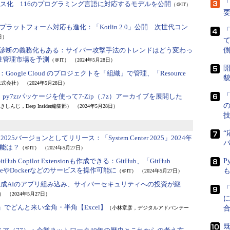
「
ソース化 116のプログラミング言語に対応するモデルを公開
（＠IT）
チプラットフォーム対応も進化：
「Kotlin 2.0」公開 次世代コン
日）
性診断の義務化もある：
サイバー攻撃手法のトレンドはどう変わっ
側
弱性管理市場を予測
（＠IT）
（2024年5月28日）
開
）：
Google Cloud のプロジェクトを「組織」で管理、「Resource
貌
株式会社）
（2024年5月28日）
「
n］py7zrパッケージを使って7-Zip（.7z）アーカイブを展開した
しんじ，Deep Insider編集部）
（2024年5月28日）
“
2025バージョンとしてリリース：
「System Center 2025」2024年
能は？
（＠IT）
（2024年5月27日）
 Copilot Extensionも作成できる：
GitHub、「GitHub
P
AzureやDockerなどのサービスを操作可能に
（＠IT）
（2024年5月27日）
生成AIのアプリ組み込み、サイバーセキュリティへの投資が継
T）
（2024年5月27日）
に
でどんと来い全角・半角【Excel】
（小林章彦，デジタルアドバンテー
既