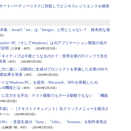
サードパーティーリスクに対処してビジネスレジリエンスを確保
読本集：
Javaの「int」は「Integer」と同じじゃない？ 根本的な違
3日）
opilot+ PC（そしてWindows）はAIアプリケーション開発の強力
で説明
（三木泉，＠IT）
（2024年5月23日）
ドネイティブは今後どうなるのか？：
世界企業のITインフラ支出
発表
（＠IT）
（2024年5月23日）
え方に違い：
試験的に生成AIプロジェクトを実施した企業の80％
査結果を発表
（＠IT）
（2024年5月23日）
Windows PC」を提供：
Microsoft、NPUを搭載したAI
るAI機能とは
（＠IT）
（2024年5月23日）
」に注力する手法：
テスト駆動でもデータ駆動でもない 「機能
024年5月23日）
作成］－［テキストドキュメント］右クリックメニューを復活さ
テージ）
（2024年5月23日）
96）：
音楽生成AI「Suno」「Udio」「Sonauto」を制作者視点
（山崎潤一郎，＠IT）
（2024年5月23日）