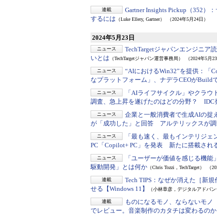
Gartner Insights Pickup（352）：
連載
するには
（Luke Ellery, Gartner）
（2024年5月24日）
2024年5月23日
TechTargetジャパンエンジニア
ニュース
いとは
（TechTargetジャパン運営事務局）
（2024年5月2
“AIにおけるWin32”を提供：
「C
ニュース
なプラットフォーム」、ナデラCEOがBuild
「AIライフサイクル」やクラウ
ニュース
調査、急上昇を遂げたのはどの分野？ IDC
企業と一般消費者で生成AIの捉
ニュース
が「成功した」と回答 アルテリックスが調
「最も速く、最もインテリジェントな
ニュース
PC「Copilot+ PC」を発表 新たに搭載され
「ユーザーが価値を感じる機能
ニュース
駆動開発」とは何か
（Chris Tozzi，TechTarget）
（2
Tech TIPS：
なぜか消えた［新規
連載
せる【Windows 11】
（小林章彦，デジタルアドバン
ものになるモノ、ならないモノ（
連載
でレビュー。音楽制作のカタチは変わるのか