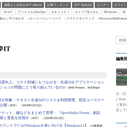
連載まとめ読み＠IT eBook
記事ランキング
＠IT Special
セミナー
ホワイト
AI IoT
アジャイル/DevOps
セキュリティ
キャリア&スキル
Windows
初
り動かし守り生かす
ローコード/ノーコード
クラウドネイティブ
Microsoft&Windo
Server & Storage
HTML5 + UX
Smart & Social
＠IT
Coding Edge
Java Agile
編集
Database Expert
Linux ＆ OSS
品質向上、コスト削減にもつながる：
生成AIをアプリケーション
Master of IP Networ
ションの問題にどう取り組んでいるのか
（Beth Pariseau，TechTarget）
日（月
Security & Trust
y We
者が対象：
テキスト生成AIのリスクを利用形態、想定ユースケー
Test & Tools
ど各社
公開
（＠IT）
（2024年5月31日）
定して
チケット、鍵などをまとめて管理：
「OpenWallet Forum」創設
Insider.NET
発と普及を目指す
（＠IT）
（2024年5月31日）
ブログ
ントで1つのWindowsを使い分ける【Windows11】
（小林章彦，