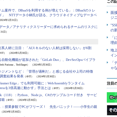
ム案件で、DBaaSを利用する例が増えている」：
DBaaSのトレ
クラウド」 NTTデータ小林氏が語る、クラウドネイティブなデータベ
2024年5月31日）
データ／アナリティクスリーダーに求められるチームのリスクに
月31日）
術系人材に注目：
「AIスキルのない人材は採用しない」が6割
＠IT）
（2024年5月30日）
る自動化機能が追加された「GitLab Duo」、DevSecOpsパイプラ
eth Pariseau，TechTarget）
（2024年5月30日）
ネジメントなど：
「管理が過剰だ」と感じる会社や上司の特徴
調査結果を発表
（＠IT）
（2024年5月30日）
mer Edge」でも利用可能に：
WebAssemblyランタイム
注目
rdPressを3倍高速に動かす」手法とは
（＠IT）
（2024年5月30日）
k（118）：
Python、Node.js、C#のサンプルコード付き サービ
書籍
（＠IT）
（2024年5月30日）
…：
授業参観でPCがフリーズ！ 先生パニック！――小学生の親
（2024年5月30日）