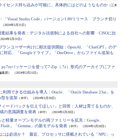
VMwareライセンス持ち込みが可能に、具体的にはどのようなものか
（三木
：
「Visual Studio Code」バージョン1.89リリース ブランチ切り
（2024年5月21日）
調査結果を発表：
デジタル法規制による自社への影響 CISOに比
2024年5月21日）
rise」プランユーザー向けに順次提供開始：
OpenAI、「ChatGPT」のデ
応、「Googleドライブ」「OneDrive」からファイル追加も
n］py7zrパッケージを使って7-Zip（.7z）形式のアーカイブにファ
r編集部）
（2024年5月21日）
的に利用できる仕組みを導入：
Oracle、「Oracle Database 23ai」を
an型を追加
（＠IT）
（2024年5月20日）
フィードバックを伝えてほしい」と回答：
人材は育てるものか、
成の意識調査を発表
（＠IT）
（2024年5月20日）
ルと軽量オープンモデルの両ファミリーを拡充：
Google、
 1.5 Flash」「Gemma」の新モデルを発表
（＠IT）
（2024年5月20日）
時代には必須か？ 最近、プロセッサに搭載されている「NPU」っ