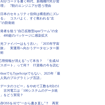
AIがコードを書く時代、新職種FDEが需
要増」 7割のエンジニアが思う理由
「日本のセキュリティ信仰は構造的にズレ
てる」 コスパよく、すぐ救われる“左
”の防衛術
発者を狙う“自己拡散型npmワーム”の全
 400超のパッケージに感染拡大
光ファイバーはもう古い」「2035年宇宙
の旅」 実運用へ向かうデータセンター新
技術
応用情報が消える”って本当？ 「生成AI
パスポート」って何？ IT資格の今を読む
ythonでもTypeScriptでもない、2025年「最
も人気のプログラミング言語」
「データのコピー」をやめて工数を8分の1
 古河電工は「100システムのデータ統
合」をどう実現？
存OSSをAIで“一から書き直し”？ 再実