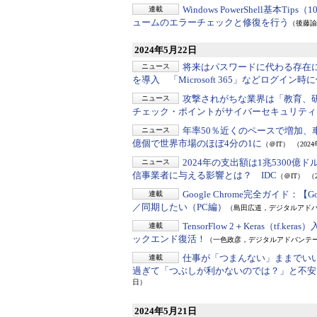
Windows PowerShell基本Tips（
連載
ュームのエラーチェックと修復を行う
（後藤諭
2024年5月22日
将来はパスワードに代わる存在
ニュース
を導入 「Microsoft 365」などログイン
攻撃されがちな業界は「教育、
ニュース
チェック・ポイントがサイバーセキュリティ
年率50％近くのペースで増加、
ニュース
億個で世界市場のほぼ4分の1に
（＠IT）
（202
2024年の支出額は1兆5300億
ニュース
信事業者に与える影響とは？ IDC
（＠IT）
（
Google Chrome完全ガイド：
【G
連載
／同期したい（PC編）
（島田広道，デジタルアド
TensorFlow 2＋Keras（tf.kera
連載
ックエンド復活！
（一色政彦，デジタルアドバンテ
仕事が「つまんない」ままでいい
連載
過ぎて「つぶしが利かないのでは？」と不安
日）
2024年5月21日