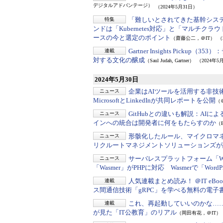
デジタルアドバンテージ）
（2024年5月31日）
「難しいとされてきた基幹システ
特集
ンドは「Kubernetes対応」と「マルチ
ースの今と選定のポイント
（齋藤公二，＠IT）
（
Gartner Insights Pickup（353）：
連載
対する文化の醸成
（Saul Judah, Gartner）
（2024年5
2024年5月30日
企業はAIツールを活用する非技
ニュース
MicrosoftとLinkedInが共同レポートを公開
（
GitHubとの違いも解説：
AIによ
ニュース
インへの統合は開発者に何をもたらすのか
（B
形骸化したルール、マイクロマ
ニュース
リクルートマネジメントソリューションズが
サーバレスプラットフォーム「Was
ニュース
「Wasmer」がPHPに対応 Wasmerで「Wo
人気連載まとめ読み！ ＠IT eBoo
連載
ス間通信技術「gRPC」を学べる無料の電子
これ、再起動していいのかな…
連載
が見た「IT公教育」のリアル
（岡田有花，＠IT）