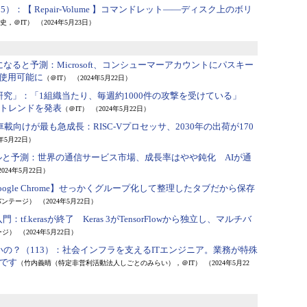
105）：
【 Repair-Volume 】コマンドレット――ディスク上のボリ
史，＠IT）
（2024年5月23日）
になると予測：
Microsoft、コンシューマーアカウントにパスキー
時に使用可能に
（＠IT）
（2024年5月22日）
研究」：
「1組織当たり、毎週約1000件の攻撃を受けている」
トレンドを発表
（＠IT）
（2024年5月22日）
車載向けが最も急成長：
RISC-Vプロセッサ、2030年の出荷が170
4年5月22日）
ドルと予測：
世界の通信サービス市場、成長率はやや鈍化 AIが通
2024年5月22日）
oogle Chrome】せっかくグループ化して整理したタブだから保存
バンテージ）
（2024年5月22日）
s）入門：
tf.kerasが終了 Keras 3がTensorFlowから独立し、マルチバ
ージ）
（2024年5月22日）
の？（113）：
社会インフラを支えるITエンジニア。業務が特殊
です
（竹内義晴（特定非営利活動法人しごとのみらい），＠IT）
（2024年5月22