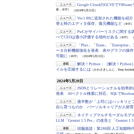
Google CloudのGCVEで
ニュース
泉，＠IT）
（2024年5月21日）
Ver.1.89に追加された機能を紹介
ニュース
替え時のエディタ保存、復元機能など
（＠IT）
PwCがサイバーリスクに関する
ニュース
べてCEOは過小評価する傾向がある
（＠IT）
（
「Plus」「Team」「Enterp
ニュース
ータ分析機能強化を発表 表やグラフの操作に対
可能に
（＠IT）
（2024年5月21日）
解決！Python：
［解決！Pytho
連載
イルを圧縮するには
（かわさきしんじ，Deep Inside
2024年5月20日
JSONとリレーショナルを効率
ニュース
発表 AIベクトル検索に対応、SQLでBoole
過半数が「上司にはハッキリと
ニュース
自ら育つものか パーソルキャリアが人材育
ネイティブマルチモーダルモデ
ニュース
LLM「Gemini 1.5 Pro」の改良と「Gemini
頭脳放談：
第288回 人工知能
連載
て何