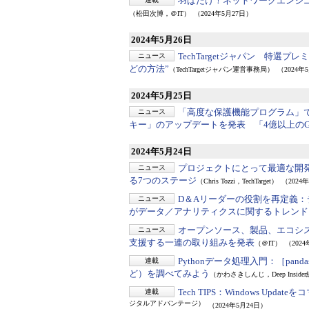
羽ばたけ！ネットワークエンジニ
（松田次博，＠IT）
（2024年5月27日）
2024年5月26日
TechTargetジャパン 特選プ
ニュース
どの方法”
（TechTargetジャパン運営事務局）
（2024年
2024年5月25日
「高度な保護機能プログラム」
ニュース
キー」のアップデートを発表 「4億以上のG
2024年5月24日
プロジェクトにとって最適な開
ニュース
る7つのステージ
（Chris Tozzi，TechTarget）
（2024
D＆Aリーダーの役割を再定義：
ニュース
がデータ／アナリティクスに関するトレンド
オープンソース、製品、エコシ
ニュース
支援する一連の取り組みを発表
（＠IT）
（202
Pythonデータ処理入門：
［pan
連載
ど）を調べてみよう
（かわさきしんじ，Deep Inside
Tech TIPS：
Windows Updat
連載
ジタルアドバンテージ）
（2024年5月24日）