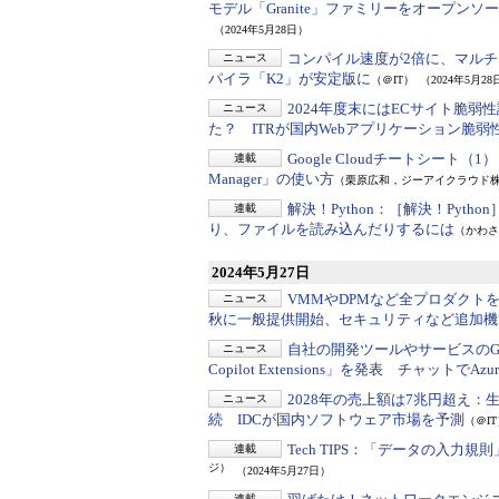
モデル「Granite」ファミリーをオープン
（2024年5月28日）
コンパイル速度が2倍に、マル
ニュース
パイラ「K2」が安定版に
（＠IT）
（2024年5月28
2024年度末にはECサイト脆弱
ニュース
た？ ITRが国内Webアプリケーション脆
Google Cloudチートシート（1
連載
Manager」の使い方
（栗原広和，ジーアイクラウド
解決！Python：
［解決！Pytho
連載
り、ファイルを読み込んだりするには
（かわさき
2024年5月27日
VMMやDPMなど全プロダクトを
ニュース
秋に一般提供開始、セキュリティなど追加機
自社の開発ツールやサービスのGitHub
ニュース
Copilot Extensions」を発表 チャットで
2028年の売上額は7兆円超え：
ニュース
続 IDCが国内ソフトウェア市場を予測
（＠I
Tech TIPS：
「データの入力規則」
連載
ジ）
（2024年5月27日）
連載