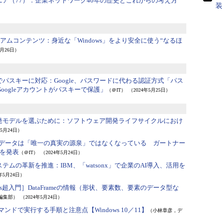
ア（77）：
企業ネットワーク40年の歴史とこれからの考え方
レミアムコンテンツ：
身近な「Windows」をより安全に使う“なるほ
5月26日）
でパスキーに対応：
Google、パスワードに代わる認証方式「パス
oogleアカウントがパスキーで保護」
（＠IT）
（2024年5月25日）
発モデルを選ぶために：
ソフトウェア開発ライフサイクルにおけ
年5月24日）
データは「唯一の真実の源泉」ではなくなっている ガートナー
を発表
（＠IT）
（2024年5月24日）
ステムの革新を推進：
IBM、「watsonx」で企業のAI導入、活用を
4年5月24日）
das超入門］DataFrameの情報（形状、要素数、要素のデータ型な
r編集部）
（2024年5月24日）
eをコマンドで実行する手順と注意点【Windows 10／11】
（小林章彦，デ