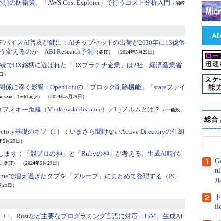
の防衛策、「AWS Cost Explorer」で行うコスト分析入門
（沼崎
デバイスAI普及が鍵に：
AIチップセットの出荷が2030年に13億個
るのか ABI Research予測
（＠IT）
（2024年5月29日）
連続でDX銘柄に選ばれた「DXプラチナ企業」は2社 経済産業省
9日）
との関係に深く影響：
OpenTofuの「ブロック削除機能」「stateファイ
riseau，TechTarget）
（2024年5月29日）
フスキー距離（Minkowski distance）／Lpノルムとは？
（一色政
総合
ectory基礎のキソ（1）：
いまさら聞けないActive Directoryの仕組
4年5月29日）
迎します：
「競プロの神」と「Rubyの神」が考える、生成AI時代
G
，＠IT）
（2024年5月29日）
n
romeで増え過ぎたタブを「グループ」にまとめて整理する（PC
ル
月29日）
ト
i
va、Go、C++、Rustなど主要なプログラミング言語に対応：
IBM、生成AI