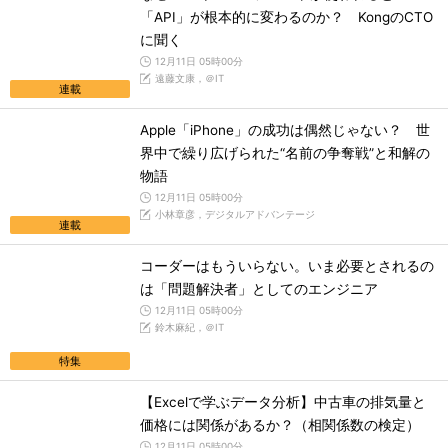
「API」が根本的に変わるのか？ KongのCTO
に聞く
12月11日 05時00分
遠藤文康，＠IT
連載
Apple「iPhone」の成功は偶然じゃない？ 世
界中で繰り広げられた“名前の争奪戦”と和解の
物語
12月11日 05時00分
小林章彦，デジタルアドバンテージ
連載
コーダーはもういらない。いま必要とされるの
は「問題解決者」としてのエンジニア
12月11日 05時00分
鈴木麻紀，＠IT
特集
【Excelで学ぶデータ分析】中古車の排気量と
価格には関係があるか？（相関係数の検定）
12月11日 05時00分