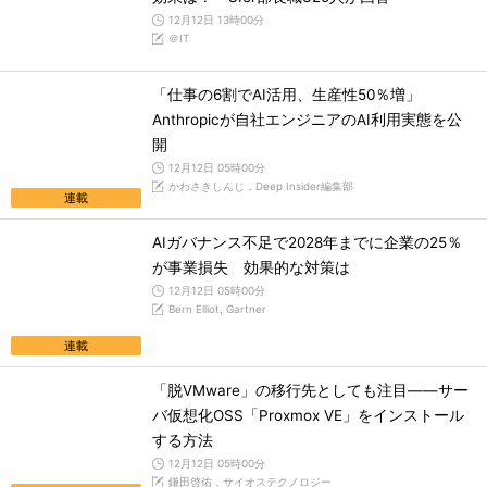
12月12日 13時00分
＠IT
「仕事の6割でAI活用、生産性50％増」
Anthropicが自社エンジニアのAI利用実態を公
開
12月12日 05時00分
かわさきしんじ，Deep Insider編集部
連載
AIガバナンス不足で2028年までに企業の25％
が事業損失 効果的な対策は
12月12日 05時00分
Bern Elliot, Gartner
連載
「脱VMware」の移行先としても注目――サー
バ仮想化OSS「Proxmox VE」をインストール
する方法
12月12日 05時00分
鎌田啓佑，サイオステクノロジー