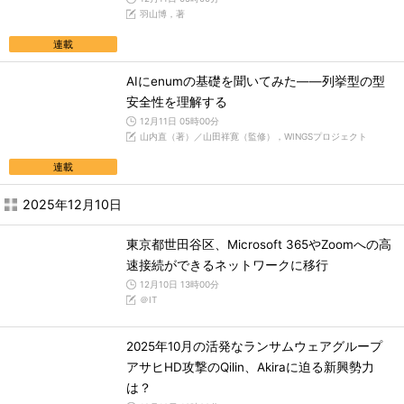
羽山博，著
連載
AIにenumの基礎を聞いてみた――列挙型の型
安全性を理解する
12月11日 05時00分
山内直（著）／山田祥寛（監修），WINGSプロジェクト
連載
2025年12月10日
東京都世田谷区、Microsoft 365やZoomへの高
速接続ができるネットワークに移行
12月10日 13時00分
＠IT
2025年10月の活発なランサムウェアグループ
アサヒHD攻撃のQilin、Akiraに迫る新興勢力
は？