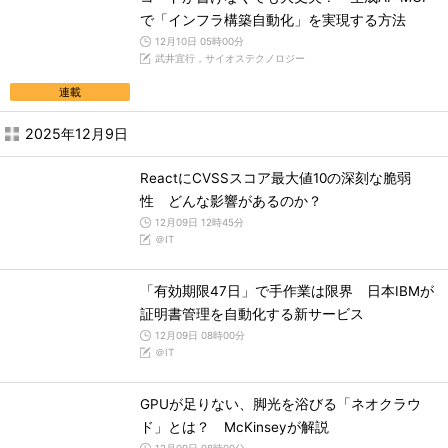
で「インフラ構築自動化」を実現する方法
12月10日 05時00分
武井宜行，サイオステクノロジー
連載
2025年12月9日
ReactにCVSSスコア最大値10の深刻な脆弱
性 どんな影響があるのか？
12月09日 12時45分
＠IT
「有効期限47日」で手作業は限界 日本IBMが
証明書管理を自動化する新サービス
12月09日 08時00分
＠IT
GPUが足りない、脚光を浴びる「ネオクラウ
ド」とは？ McKinseyが解説