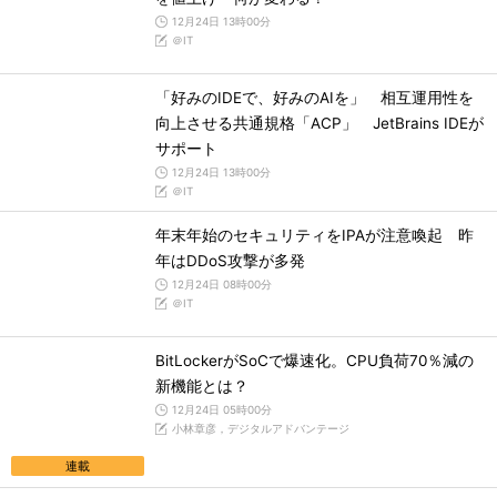
12月24日 13時00分
＠IT
「好みのIDEで、好みのAIを」 相互運用性を
向上させる共通規格「ACP」 JetBrains IDEが
サポート
12月24日 13時00分
＠IT
年末年始のセキュリティをIPAが注意喚起 昨
年はDDoS攻撃が多発
12月24日 08時00分
＠IT
BitLockerがSoCで爆速化。CPU負荷70％減の
新機能とは？
12月24日 05時00分
小林章彦，デジタルアドバンテージ
連載