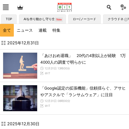
TOP
AIを作り動かし守り生かす
ロー/ノーコード
クラウドネイ
全て
ニュース
連載
特集
2025年12月の記事一覧 - ＠IT
2025年12月31日
「あけおめ退職」 20代の4割以上が経験 1万
4000人の調査で明らかに
12月31日 13時00分
＠IT
「Google認定の拡張機能」信頼揺らぐ、アサヒ
やアスクルで「ランサムウェア」に注目
12月31日 08時00分
＠IT
2025年12月30日