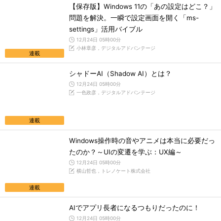
【保存版】Windows 11の「あの設定はどこ？」
問題を解決。一瞬で設定画面を開く「ms-
settings」活用バイブル
12月24日 05時00分
小林章彦，デジタルアドバンテージ
連載
シャドーAI（Shadow AI）とは？
12月24日 05時00分
一色政彦，デジタルアドバンテージ
連載
Windows操作時の音やアニメは本当に必要だっ
たのか？～UIの変遷を学ぶ：UX編～
12月24日 05時00分
横山哲也，トレノケート株式会社
連載
AIでアプリ長者になるつもりだったのに！
12月24日 05時00分