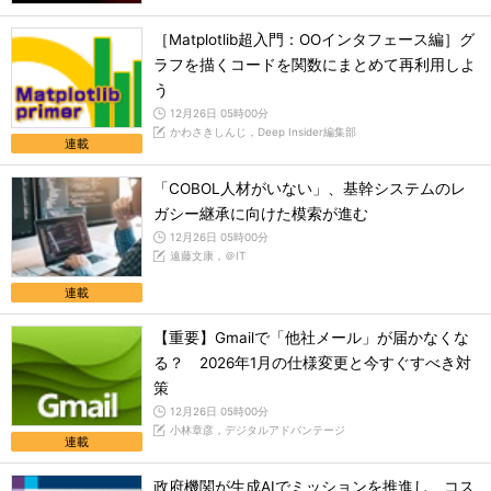
［Matplotlib超入門：OOインタフェース編］グ
ラフを描くコードを関数にまとめて再利用しよ
う
12月26日 05時00分
かわさきしんじ，Deep Insider編集部
連載
「COBOL人材がいない」、基幹システムのレ
ガシー継承に向けた模索が進む
12月26日 05時00分
遠藤文康，＠IT
連載
【重要】Gmailで「他社メール」が届かなくな
る？ 2026年1月の仕様変更と今すぐすべき対
策
12月26日 05時00分
小林章彦，デジタルアドバンテージ
連載
政府機関が生成AIでミッションを推進し、コス