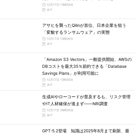
12月17日 13時00分
＠IT
アサヒを襲ったQilinが首位、日本企業を狙う
「変貌するランサムウェア」の実態
12月17日 13時00分
＠IT
「Amazon S3 Vectors」一般提供開始、AWSの
DBコストを最大35％節約できる「Database
Savings Plans」が利用可能に
12月17日 13時00分
＠IT
生成AIやローコードが普及するも、リスク管理
やIT人材確保が進まず――NRI調査
12月17日 08時00分
＠IT
GPT-5.2登場 知識は2025年8月まで刷新、最