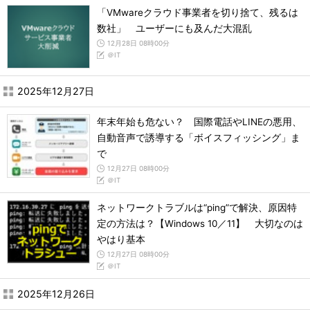
「VMwareクラウド事業者を切り捨て、残るは
数社」 ユーザーにも及んだ大混乱
12月28日 08時00分
＠IT
2025年12月27日
年末年始も危ない？ 国際電話やLINEの悪用、
自動音声で誘導する「ボイスフィッシング」ま
で
12月27日 08時00分
＠IT
ネットワークトラブルは“ping”で解決、原因特
定の方法は？【Windows 10／11】 大切なのは
やはり基本
12月27日 08時00分
＠IT
2025年12月26日