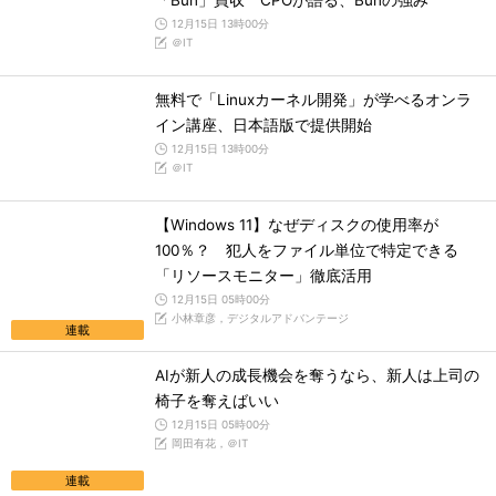
「Bun」買収 CPOが語る、Bunの強み
12月15日 13時00分
＠IT
無料で「Linuxカーネル開発」が学べるオンラ
イン講座、日本語版で提供開始
12月15日 13時00分
＠IT
【Windows 11】なぜディスクの使用率が
100％？ 犯人をファイル単位で特定できる
「リソースモニター」徹底活用
12月15日 05時00分
小林章彦，デジタルアドバンテージ
連載
AIが新人の成長機会を奪うなら、新人は上司の
椅子を奪えばいい
12月15日 05時00分
岡田有花，＠IT
連載