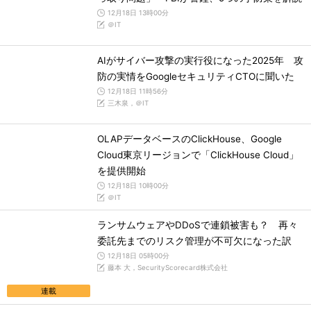
12月18日 13時00分
＠IT
AIがサイバー攻撃の実行役になった2025年 攻
防の実情をGoogleセキュリティCTOに聞いた
12月18日 11時56分
三木泉，＠IT
OLAPデータベースのClickHouse、Google
Cloud東京リージョンで「ClickHouse Cloud」
を提供開始
12月18日 10時00分
＠IT
ランサムウェアやDDoSで連鎖被害も？ 再々
委託先までのリスク管理が不可欠になった訳
12月18日 05時00分
藤本 大，SecurityScorecard株式会社
連載