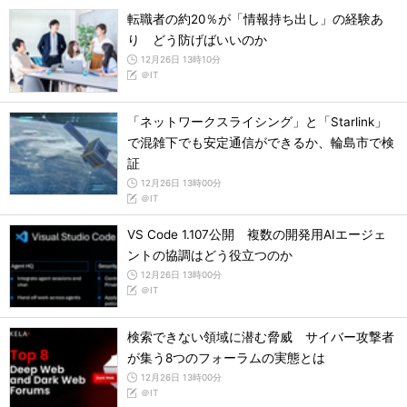
転職者の約20％が「情報持ち出し」の経験あ
り どう防げばいいのか
12月26日 13時10分
＠IT
「ネットワークスライシング」と「Starlink」
で混雑下でも安定通信ができるか、輪島市で検
証
12月26日 13時00分
＠IT
VS Code 1.107公開 複数の開発用AIエージェ
ントの協調はどう役立つのか
12月26日 13時00分
＠IT
検索できない領域に潜む脅威 サイバー攻撃者
が集う8つのフォーラムの実態とは
12月26日 13時00分
＠IT