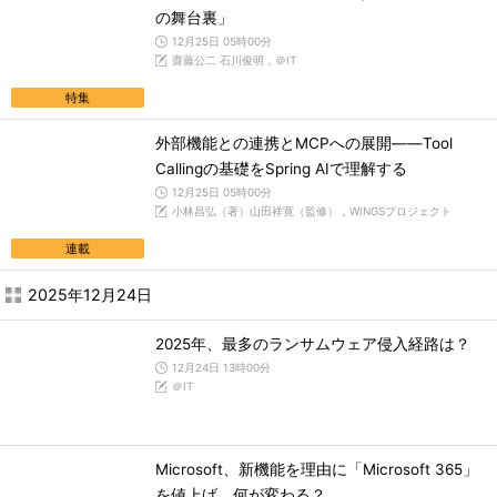
の舞台裏」
12月25日 05時00分
齋藤公二 石川俊明，＠IT
特集
外部機能との連携とMCPへの展開――Tool
Callingの基礎をSpring AIで理解する
12月25日 05時00分
小林昌弘（著）山田祥寛（監修），WINGSプロジェクト
連載
2025年12月24日
2025年、最多のランサムウェア侵入経路は？
12月24日 13時00分
＠IT
Microsoft、新機能を理由に「Microsoft 365」
を値上げ 何が変わる？