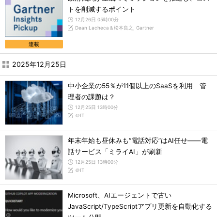
トを削減するポイント
12月26日 05時00分
Dean Lacheca＆松本良之, Gartner
連載
2025年12月25日
中小企業の55％が11個以上のSaaSを利用 管
理者の課題は？
12月25日 13時00分
＠IT
年末年始も昼休みも“電話対応”はAI任せ――電
話サービス「ミライAI」が刷新
12月25日 13時00分
＠IT
Microsoft、AIエージェントで古い
JavaScript/TypeScriptアプリ更新を自動化する