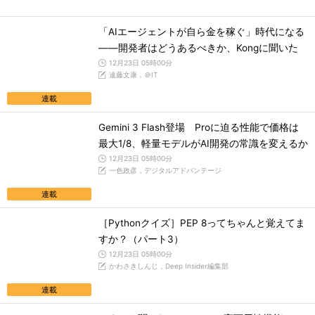
「AIエージェントが自ら金を稼ぐ」時代になる
――開発者はどうあるべきか、Kongに聞いた
12月23日 05時00分
遠藤文康，＠IT
連載
Gemini 3 Flash登場 Proに迫る性能で価格は
最大1/8、軽量モデルがAI開発の常識を変えるか
12月23日 05時00分
一色政彦，デジタルアドバンテージ
連載
［Pythonクイズ］PEP 8ってちゃんと覚えてま
すか？（パート3）
12月23日 05時00分
かわさきしんじ，Deep Insider編集部
連載