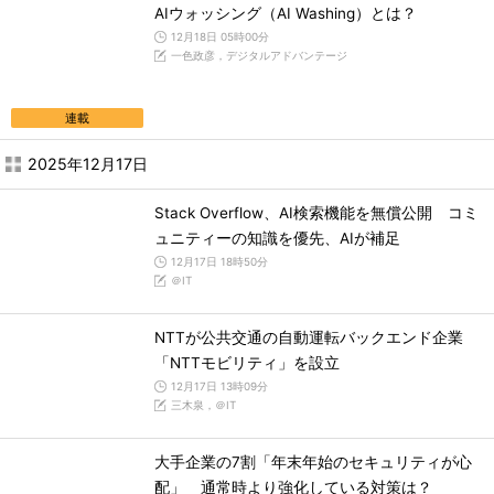
AIウォッシング（AI Washing）とは？
12月18日 05時00分
一色政彦，デジタルアドバンテージ
連載
2025年12月17日
Stack Overflow、AI検索機能を無償公開 コミ
ュニティーの知識を優先、AIが補足
12月17日 18時50分
＠IT
NTTが公共交通の自動運転バックエンド企業
「NTTモビリティ」を設立
12月17日 13時09分
三木泉，＠IT
大手企業の7割「年末年始のセキュリティが心
配」 通常時より強化している対策は？