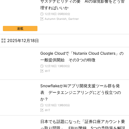
サステナビリティの要 AIの環境影響をどう管
理すればいいか
12月19日 05時00分
Autumn Stanish, Gartner
連載
2025年12月18日
Google Cloudで「Nutanix Cloud Clusters」の
一般提供開始 その3つの特徴
12月18日 13時00分
＠IT
SnowflakeがAIアプリ開発支援ツール群を発
表 データエンジニアリングにどう役立つの
か？
12月18日 13時00分
＠IT
日本でも話題になった「証券口座アカウント乗
っ取り問題」 FBIが警鐘、5つの予防策を解説