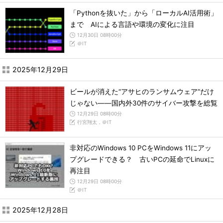
「Pythonを抜いた」から「ローカルAI活用術」
まで AIによる言語や環境の変化に注目
12月30日 08時00分
＠IT
2025年12月29日
ビールが消えた“アサヒのランサムウェア”だけ
じゃない――国内外30件のサイバー攻撃を総覧
12月29日 08時00分
行宮翔太，＠IT
非対応のWindows 10 PCをWindows 11にアッ
プグレードできる？ 古いPCの延命でLinuxに
再注目
12月29日 08時00分
＠IT
2025年12月28日