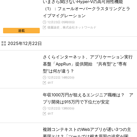
いまさら聞けないHyper-Vの高可用性機能
（1）：フェールオーバークラスタリングとラ
イブマイグレーション
12月23日 05時00分
後藤諭史，株式会社ネットワールド
連載
2025年12月22日
さくらインターネット、アプリケーション実行
基盤「AppRun」提供開始 “共有型”と“専有
型”は何が違う？
12月22日 14時20分
＠IT
年収1000万円が狙えるエンジニア職種は？ ア
プリ開発は915万円で下位だが安定
12月22日 13時00分
＠IT
複雑コンテキストのWebアプリが遅い3つの主
要因とは？「ツールでは根本原因の追究が困