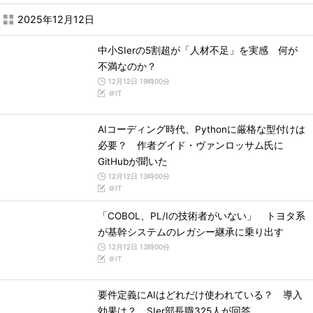
2025年12月12日
中小SIerの5割超が「人材不足」を実感 何が
不満なのか？
12月12日 19時00分
＠IT
AIコーディング時代、Pythonに厳格な型付けは
必要？ 作者グイド・ヴァンロッサム氏に
GitHubが聞いた
12月12日 13時00分
＠IT
「COBOL、PL/Iの技術者がいない」 トヨタ系
が基幹システムのレガシー継承に乗り出す
12月12日 13時00分
＠IT
要件定義にAIはどれだけ使われている？ 導入
効果は？ SIer部長職325人が回答