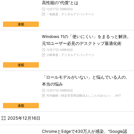
高性能の“代償”とは
12月17日 05時00分
一色政彦，デジタルアドバンテージ
連載
Windows 11の「使いにくい」をまるっと解決。
元10ユーザー必見のデスクトップ最適化術
12月17日 05時00分
小林章彦，デジタルアドバンテージ
連載
「ロールモデルがいない」と悩んでいる人の、
本当の悩み
12月17日 05時00分
竹内義晴（特定非営利活動法人しごとのみらい），＠IT
連載
2025年12月16日
ChromeとEdgeで430万人が感染、“Google認