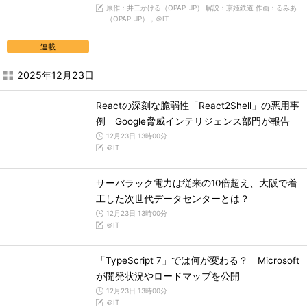
原作：井二かける（OPAP-JP） 解説：京姫鉄道 作画：るみあ
（OPAP-JP），＠IT
連載
2025年12月23日
Reactの深刻な脆弱性「React2Shell」の悪用事
例 Google脅威インテリジェンス部門が報告
12月23日 13時00分
＠IT
サーバラック電力は従来の10倍超え、大阪で着
工した次世代データセンターとは？
12月23日 13時00分
＠IT
「TypeScript 7」では何が変わる？ Microsoft
が開発状況やロードマップを公開
12月23日 13時00分
＠IT