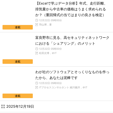
【Excelで学ぶデータ分析】年式、走行距離、
排気量から中古車の価格はうまく求められる
か？（重回帰式の当てはまりの良さを検定）
12月22日 05時00分
羽山博，著
連載
富良野市に見る、高セキュリティネットワーク
における「シェアリング」のメリット
12月22日 05時00分
松田次博，＠IT
連載
わが社のソフトウェアとそっくりなものを作っ
たから、あなたは泥棒です
12月22日 05時00分
ITプロセスコンサルタント 細川義洋，＠IT
連載
2025年12月19日