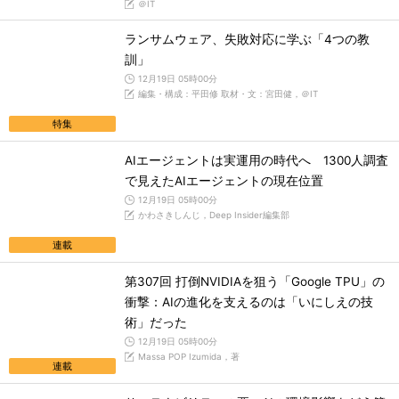
＠IT
ランサムウェア、失敗対応に学ぶ「4つの教
訓」
12月19日 05時00分
編集・構成：平田修 取材・文：宮田健，＠IT
特集
AIエージェントは実運用の時代へ 1300人調査
で見えたAIエージェントの現在位置
12月19日 05時00分
かわさきしんじ，Deep Insider編集部
連載
第307回 打倒NVIDIAを狙う「Google TPU」の
衝撃：AIの進化を支えるのは「いにしえの技
術」だった
12月19日 05時00分
Massa POP Izumida，著
連載