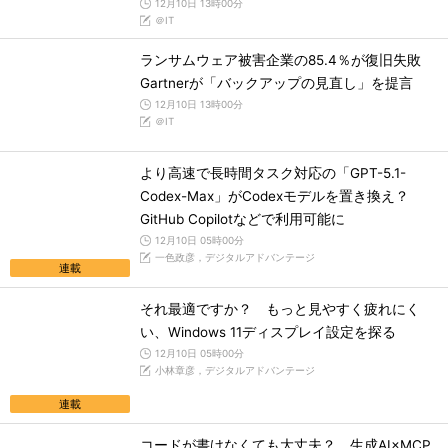
12月10日 13時00分
＠IT
ランサムウェア被害企業の85.4％が復旧失敗
Gartnerが「バックアップの見直し」を提言
12月10日 13時00分
＠IT
より高速で長時間タスク対応の「GPT-5.1-
Codex-Max」がCodexモデルを置き換え？
GitHub Copilotなどで利用可能に
12月10日 05時00分
一色政彦，デジタルアドバンテージ
連載
それ最適ですか？ もっと見やすく疲れにく
い、Windows 11ディスプレイ設定を探る
12月10日 05時00分
小林章彦，デジタルアドバンテージ
連載
コードが書けなくても大丈夫？ 生成AI×MCP