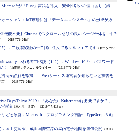
い
：
Microsoftが「Rust」言語を導入、安全性以外の理由あり（続
ーオーシャン：
IoT市場には「データエコシステム」の形成が必
張機能不要】Chromeでスクロール必須の長いページ全体を1回で
）
（2019年7月24日）
67）：
二段階認証の中二階に住んでるマルウェアです
（倉田タカシ
dowsにまつわる都市伝説（140）：
Windows 10の「パスワード
い！
（山市良，テクニカルライター）
（2019年7月24日）
丸浩氏が誤解を指摘――Webサービス運営者が知らないと損害を
IT）
（2019年7月24日）
tive Days Tokyo 2019：
「あなたにKubernetesは必要ですか？」
バーが議論
（三木泉，＠IT）
（2019年7月23日）
クなどを改善：
Microsoft、プログラミング言語「TypeScript 3.6」
で：
国土交通省、成田国際空港の屋内電子地図を無償公開
（＠IT）