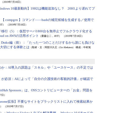
（2019年7月18日）
indows 10最新動向】19H2は機能追加なし？ 20H1より遅れてプ
：
【 compgen 】コマンド――bashの補完候補を生成する／使用で
IT）
（2019年7月18日）
ド移行（5）：
仮想サーバ1800台を無停止でフルクラウド化する
ud on AWSの活用ポイント
（齋藤公二，＠IT）
（2019年7月18日）
an Drako編（前）：
「たった一つのことだけするから誰にも負けな
が大切にする体験とは
（取材・文：阿部川久広（Go Abekawa） 構成：中村篤
のか：
AI導入の課題は「スキル」や「ユースケース」の不足では
」が必須：
AIによって「自分の介護技術の客観的評価」が確認で
itHub Sponsors」は、OSSコントリビューターの「お金」問題を
17日）
hrome拡張】不要なサイトをブラックリストに入れて検索結果か
）
（2019年7月17日）
7）：
Windows Updateトラブル解決事例──Windows 10 Sモードの