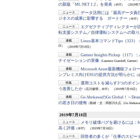
の新版「ML.NET 1.2」を発表
（＠IT）
（2019年
データ活用には「最高データ責任
ニュース
ジネスの成果に影響する ガートナー
（＠IT）
エグゼクティブディレクターが
ニュース
転支援システム／自律運転システムへの取り
Linux基本コマンドTips（323）
連載
IT）
（2019年7月19日）
Gartner Insights Pickup（117）：
連載
ナイゼーションの実像
（Laurence Goasduff, Gartner）
Microsoft Azure最新機能フ
連載
ンプレミス向けESUの提供方法が明らかに
（
運用コストを減らす3つのポイ
特集
う改善したか
（石川俊明，＠IT）
（2019年7月19日）
Go AbekawaのGo Global！～De
連載
の若き日の後悔
（取材・文：阿部川久広（Go Abeka
2019年7月18日
メモリ破壊バグを避けるには：
ニュース
高く評価
（＠IT）
（2019年7月18日）
回答者の多くが「仕事のスピー
ニュース