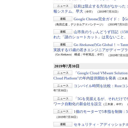
以前は阻止する方法がなかった
ニュース
報システム、早大
（＠IT）
（2019年7月31日）
Google Chrome完全ガイド：
【G
連載
（島田広道，デジタルアドバンテージ）
（2019年7月31
山市良のうぃんどうず日記（15
連載
れた「謎のショートカット」は見ないこと、
Go AbekawaのGo Global！～Ta
連載
実践する15歳の若きエンジニアがディープラー
（Go Abekawa） 構成：中村篤志，＠IT）
（2019年7月31
2019年7月30日
「Google Cloud VMware Solutio
ニュース
Cloud Platform”の年内提供開始を発表
（三木泉
コンパイル時間を比較：
Rust
ニュース
年7月30日）
「5Gを見据えるが、それだけで
ニュース
ワーク自動化の新会社を設立
（三木泉，＠IT）
（
1個のモーターで5本指を制御：
ニュース
（2019年7月30日）
セキュリティ・アディッショナル
連載