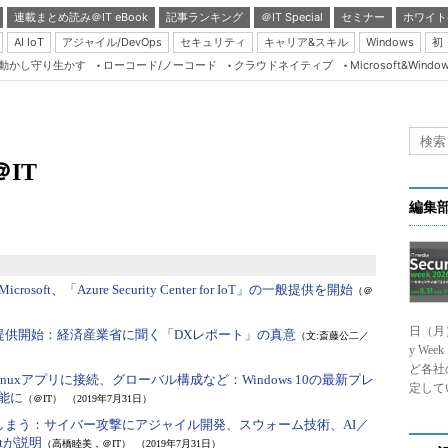
連載まとめ読み＠IT eBook
記事ランキング
＠IT Special
セミナー
ホワイト
AI IoT
アジャイル/DevOps
セキュリティ
キャリア&スキル
Windows
初
り動かし守り生かす
ローコード/ノーコード
クラウドネイティブ
Microsoft&Windo
Server & Storage
HTML5 + UX
Smart & Social
＠IT
Coding Edge
Java Agile
編集
Database Expert
Linux ＆ OSS
Microsoft、「Azure Security Center for IoT」の一般提供を開始
（＠
Master of IP Networ
日（月
Security & Trust
提供開始：
経済産業省に聞く「DXレポート」の真意
（文:斎藤公二／
y We
）
Test & Tools
ど各社
使ってLinuxアプリに接続、グローバル構成など：
Windows 10の最新プレ
定して
能に
Insider.NET
（＠IT）
（2019年7月31日）
しまう：
サイバー攻撃にアジャイル開発、スウォーム技術、AI／
ブログ
tが説明
（高橋睦美，＠IT）
（2019年7月31日）