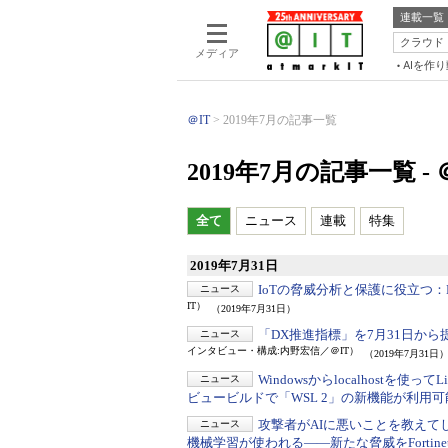
連載一覧
クラウド
メディア
AIを作
＠IT
2019年7月の記事一覧
2019年7月の記事一覧 - 
全て
ニュース
連載
特集
2019年7月31日
IoTの脅威分析と保護に役立つ：
ニュース
IT）
（2019年7月31日）
「DX推進指標」を7月31日から
ニュース
インタビュー・構成:内野宏信／＠IT）
（2019年7月31日
Windowsからlocalhostを
ニュース
ビュービルドで「WSL 2」の新機能が利用可
攻撃者がAIに悪いことを教えて
ニュース
機械学習が使われる――新たな脅威をFortine