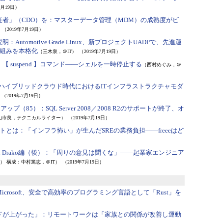
7月19日）
者」（CDO）を：
マスターデータ管理（MDM）の成熟度がビ
（2019年7月19日）
説明：
Automotive Grade Linux、新プロジェクトUADPで、先進運
組みを本格化
（三木泉，＠IT）
（2019年7月19日）
：
【 suspend 】コマンド――シェルを一時停止する
（西村めぐみ，＠
ハイブリッドクラウド時代におけるITインフラストラクチャモダ
（2019年7月19日）
ォローアップ（85）：
SQL Server 2008／2008 R2のサポートが終了、オ
山市良，テクニカルライター）
（2019年7月19日）
ントとは：
「インフラ怖い」が生んだSREの業務負担――freeeはど
an Drako編（後）：
「周りの意見は聞くな」――起業家エンジニア
wa） 構成：中村篤志，＠IT）
（2019年7月19日）
Microsoft、安全で高効率のプログラミング言語として「Rust」を
ドが上がった」：
リモートワークは「家族との関係が改善し運動