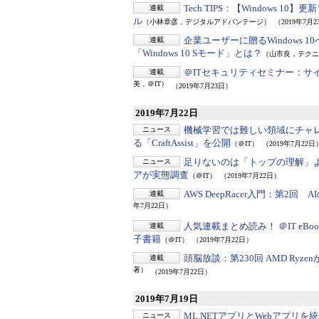
Tech TIPS：
【Windows 1
連載
ル
（小林章彦，デジタルアドバンテージ）
（2019年7月
企業ユーザーに贈るWindows 
連載
「Windows 10 Sモード」とは？
（山市良，テクニ
＠ITセキュリティセミナー：
サ
連載
美，＠IT）
（2019年7月23日）
2019年7月22日
機械学習では難しい領域にチャ
ニュース
る「CraftAssist」を公開
（＠IT）
（2019年7月22日
足りないのは「トップの理解」
ニュース
アが実態調査
（＠IT）
（2019年7月22日）
AWS DeepRacer入門：
第2回 A
連載
年7月22日）
人気連載まとめ読み！ ＠IT eBoo
連載
子書籍
（＠IT）
（2019年7月22日）
頭脳放談：
第230回 AMD R
連載
著）
（2019年7月22日）
2019年7月19日
ML.NETアプリとWebアプリを
ニュース