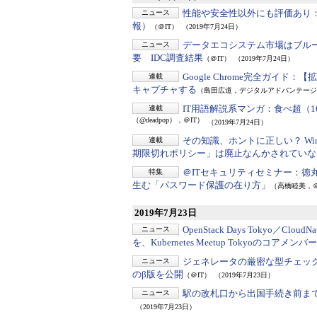
性能や安全性以外にも評価あり
ニュース
報）
（＠IT）
（2019年7月24日）
データエコシステム市場はブル
ニュース
要 IDC調査結果
（＠IT）
（2019年7月24日）
Google Chrome完全ガイド：
【拡
連載
キャプチャする
（島田広道，デジタルアドバンテージ
IT用語解説系マンガ：食べ超（1
連載
（@deadpop），＠IT）
（2019年7月24日）
その知識、ホントに正しい？ Win
連載
期限切れポリシー」は廃止なんかされていな
＠ITセキュリティセミナー：
徳
特集
生む「パスワード保護の在り方」
（高橋睦美，＠
2019年7月23日
OpenStack Days Tokyo／CloudNa
ニュース
を、Kubernetes Meetup Tokyoのコアメン
ジェネレータの厳密な型チェッ
ニュース
のβ版を公開
（＠IT）
（2019年7月23日）
駅の改札口から出国手続き前ま
ニュース
（2019年7月23日）