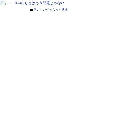
直す――Javaらしさはもう問題じゃない
»
ランキングをもっと見る