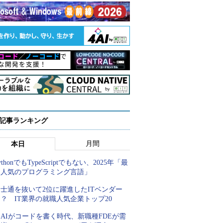
 記事ランキング
月間
本日
ythonでもTypeScriptでもない、2025年「最
も人気のプログラミング言語」
士通を抜いて2位に躍進したITベンダー
？ IT業界の就職人気企業トップ20
AIがコードを書く時代、新職種FDEが需