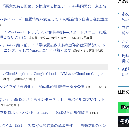
：
「悪意のある回路」を検出する検証ツールを共同開発 東芝情
oogle Chrome】位置情報を変更してPCの現在地を自由自在に設定
日）
8）：
Windows 10トラブル“未”解決事例──スタートメニューに現
見えないことに
（山市良，テクニカルライター）
（2019年7月31日）
nmay Bakshi編（前）：
「学ぶ意志さえあれば年齢は関係ない」を
ニング、そしてWatsonにたどり着くまで
（取材・文：阿部川久広
日）
n by CloudSimple」：
Google Cloud、“VMware Cloud on Google
，＠IT）
（2019年7月30日）
コンパイラが「高速化」、Mozillaが比較データを公開
（＠IT）
（2019
注目
ない」：
BBIXとさくらインターネット、モバイルコアやネット
2019年7月30日）
5本指ロボットハンド「F-hand」 NEDOらが無償貸与
（＠IT）
タイム（33）：
相次ぐ仮想通貨の流出事件――再発防止のヒン