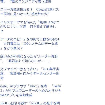
要増」 7割のエンジニアが思う理由
スキー万能説破れる？ Google同期パス
キー実装に見つかった“想定外の穴”
アイリスオーヤマも悩んだ「無線LANがつ
ながりにくい」問題 何を変えて解決し
た？
「データのコピー」をやめて工数を8分の1
 古河電工は「100システムのデータ統
合」をどう実現？
線LANが不調になったら“ルーター再起
動”、「原因はよく知らないが……」
光ファイバーはもう古い」「2035年宇宙
の旅」 実運用へ向かうデータセンター新
技術
oogle、AIブラウザ「Disco」発表 「Gemi
i 3」がタブ上でユーザーのためのオリジナ
Webアプリを自動生成
OBOLっぽさを残す「JaBOL」の是非を問