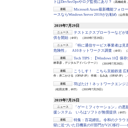
トはDevSecOpsやログ監視にあり？
（高橋睦美，
Microsoft Azure最新機能フ
連載
ースならWindows Server 2019がお勧め
（山市
2019年7月29日
テストエクスプローラーなどが
ニュース
供を開始
（＠IT）
（2019年7月29日）
「特に通信サービス事業者は見
ニュース
危険性」 A10ネットワークス調査
（＠IT）
（
Tech TIPS：
【Windows 1
連載
林章彦，デジタルアドバンテージ）
（2019年7月29日）
こうしす！ こちら京姫鉄道 広報
連載
作：井二かける（OPAP-JP） 作画：るみあ（OPAP-JP），
羽ばたけ！ネットワークエンジニ
連載
（松田次博，＠IT）
（2019年7月29日）
2019年7月26日
「ゲーミフィケーション」の悪
ニュース
援システム いろはソフトが無償提供
（＠IT）
特集：百花繚乱。令和のクラウ
連載
獄に近づいた日機装のIT部門がV2C移行―