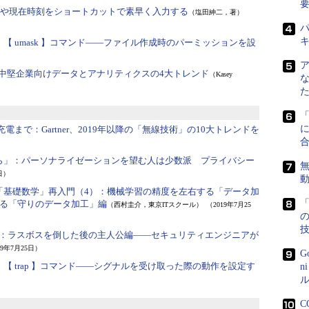
日付や現在時刻をショートカットで素早く入力する
（塩田紳二，著）
パ
：
【 umask 】コマンド――ファイル作成時のパーミッションを設
中堅企業向けデータとアナリティクスの4大トレンド
（Kasey
に
線充電まで：
Gartner、2019年以降の「無線技術」の10大トレンドを
ら」：
パーソナライゼーションを望む人は少数派 プライバシー
無
日）
「基礎数学」再入門（4）：
機械学習の精度を左右する「データ加
「
る「守りのデータ加工」編
（西村圭介，東京ITスクール）
（2019年7月25
：
ラスボスを倒した後の主人公編――セキュリティエンジニアが
19年7月25日）
G
：
【 trap 】コマンド――シグナルを受け取った際の動作を設定す
n
ル
C