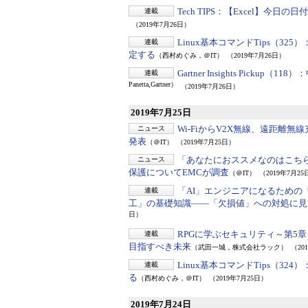
Tech TIPS：
【Excel】今日の
連載
（2019年7月26日）
Linux基本コマンドTips（325）
連載
定する
（西村めぐみ，＠IT）
（2019年7月26日）
Gartner Insights Pickup（118）：
連載
Panetta,Gartner）
（2019年7月26日）
2019年7月25日
Wi-FiからV2X無線、遠距離無
ニュース
発表
（＠IT）
（2019年7月25日）
「あなたにおススメなのはこち
ニュース
保護についてEMCが調査
（＠IT）
（2019年7月25
「AI」エンジニアになるための
連載
工」の基礎知識――「欠損値」への対処に見
日）
RPGに学ぶセキュリティ～第5章
連載
目指すべき未来
（武田一城，株式会社ラック）
（20
Linux基本コマンドTips（324）
連載
る
（西村めぐみ，＠IT）
（2019年7月25日）
2019年7月24日