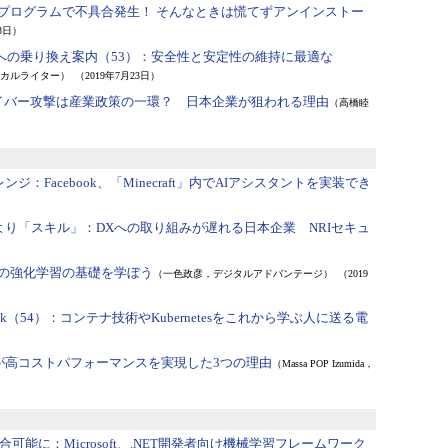
0】更新プログラムで不具合発生！ そんなときは慌てずアンインストー
23日）
10への乗り換え案内（53）：
安全性と安定性の維持に最適な
カルライター）
（2019年7月23日）
イバー攻撃は産業政策の一環？ 日本企業が狙われる理由
（高橋睦
レンジ：
Facebook、「Minecraft」内でAIアシスタントを実装でき
）
より「スキル」：
DXへの取り組みが遅れる日本企業 NRIセキュ
Iの強化学習の基礎を学ぼう
（一色政彦，デジタルアドバンテージ）
（2019
k（54）：
コンテナ技術やKubernetesをこれから学ぶ人に送る電
yzenが高コストパフォーマンスを実現した3つの理由
（Massa POP Izumida，
統合可能に：
Microsoft、.NET開発者向け機械学習フレームワーク