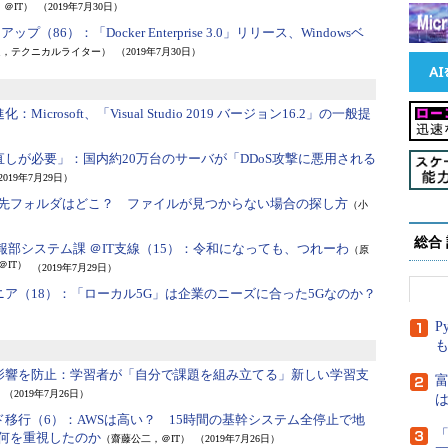
＠IT）
（2019年7月30日）
ォローアップ（86）：
「Docker Enterprise 3.0」リリース、Windowsベ
良，テクニカルライター）
（2019年7月30日）
進化：
Microsoft、「Visual Studio 2019 バージョン16.2」の一般提
直しが必要」：
国内約20万台のサーバが「DDoS攻撃に悪用される
2019年7月29日）
0】保存先フォルダはどこ？ ファイルが見つからない場合の探し方
（小
総合
部システム課 ＠IT支線（15）：
令和になっても、つれーわ
（原
＠IT）
（2019年7月29日）
ア（18）：
「ローカル5G」は企業のニーズに合った5Gなのか？
P
影響を防止：
学習者が「自分で課題を組み立てる」新しい学習支
富
（2019年7月26日）
は
ド移行（6）：
AWSは高い？ 15時間の基幹システム全停止で地
「
―何を重視したのか
（齋藤公二，＠IT）
（2019年7月26日）