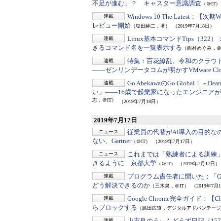
不足が進む」？ キャスター意識調査
（＠IT）
Windows 10 The Latest：
【次期W
連載
レビュー開始
（塩田紳二，著）
（2019年7月18日）
Linux基本コマンドTips（322）
連載
きるコマンド名を一覧表示する
（西村めぐみ，＠
特集：百花繚乱。令和のクラウ
連載
――ゼンリンデータコムが明かすVMware Clo
Go AbekawaのGo Global！～De
連載
い」――16歳で起業家になったエンジニア
志，＠IT）
（2019年7月18日）
2019年7月17日
従業員の代替がAI導入の目的な
ニュース
ない、Gartner
（＠IT）
（2019年7月17日）
これまでは「熟練者による訓練
ニュース
きるように 京都大学
（＠IT）
（2019年7月17日）
プログラム責任者に聞いた：
「G
連載
どう解決できるのか
（三木泉，＠IT）
（2019年7月
Google Chrome完全ガイド：
【C
連載
らブロックする
（島田広道，デジタルアドバンテージ
山市良のうぃんどうず日記（15
連載