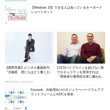
【Windows 10】できる人は知っているキーボード
ショートカット
【西野亮廣】ビジネス書最新刊
CI/CDパイプラインを妨げない形
『北極星 僕たちはどう働くか』
でセキュリティを実現すれば、
「開発者や運用担当者に嫌われな
いWAF」は可能か
PR(FINCHI on GOETHE)
Faceook、AI処理向けのモジュラーハードウェアプ
ラットフォームとASICを発表