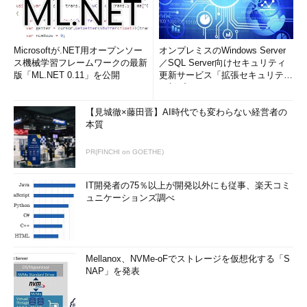
Microsoftが.NET用オープンソー
オンプレミスのWindows Server
ス機械学習フレームワークの最新
／SQL Server向けセキュリティ
版「ML.NET 0.11」を公開
更新サービス「拡張セキュリティ
更新プログ...
【見城徹×藤田晋】AI時代でも変わらない経営者の
本質
PR(FINCHI on GOETHE)
IT開発者の75％以上が開発以外にも従事、楽天コミ
ュニケーションズ調べ
Mellanox、NVMe-oFでストレージを仮想化する「S
NAP」を発表