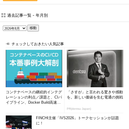
過去記事一覧 - 年月別
移動
チェックしておきたい人気記事
コンテナベースの継続的インテグ
「さすが」と言われる驚きや感動
レーションの利点／課題と、CIパ
を。新しい価値を生む電通の挑戦
イプライン、Docker Build高速化
のコツ (1/2...
PR(dentsu Japan)
FINCHI主催「IVS2026」トークセッションが話題
に！