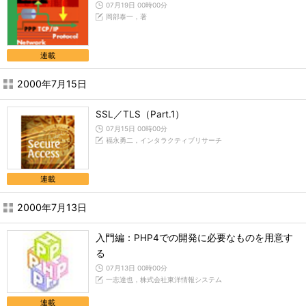
07月19日 00時00分
岡部泰一，著
連載
2000年7月15日
SSL／TLS（Part.1）
07月15日 00時00分
福永勇二，インタラクティブリサーチ
連載
2000年7月13日
入門編：PHP4での開発に必要なものを用意す
る
07月13日 00時00分
一志達也，株式会社東洋情報システム
連載