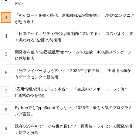
のか
「AIがコードを書く時代、新職種FDEが需要増」 7割のエンジニア
が思う理由
「日本のセキュリティ信仰は構造的にズレてる」 コスパよく、す
ぐ救われる“左側”の防衛術
開発者を狙う“自己拡散型npmワーム”の全貌 400超のパッケージ
に感染拡大
「光ファイバーはもう古い」「2035年宇宙の旅」 実運用へ向か
うデータセンター新技術
“応用情報が消える”って本当？ 「生成AIパスポート」って何？
IT資格の今を読む
PythonでもTypeScriptでもない、2025年「最も人気のプログラミ
ング言語」
既存OSSをAIで“一から書き直し”？ 再実装・ライセンス回避が招
く対立と分断