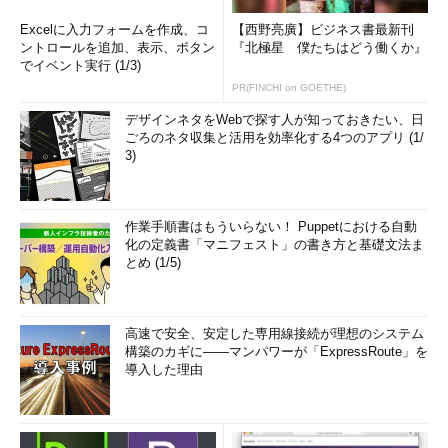
Excelに入力フォームを作成、コ
【西野亮廣】ビジネス書最新刊
ントロールを追加、表示、ボタン
『北極星 僕たちはどう働くか』
でイベント実行 (1/3)
PR(FINCHI on GOETHE)
デザインネタをWebで探す人が知っておきたい、日
ごろのネタ収集と活用を効率化する4つのアプリ (1/
3)
作業手順書はもういらない！ Puppetにおける自動
化の定義書「マニフェスト」の書き方と基礎文法ま
とめ (1/5)
高速で安全、安定した専用線接続が理想のシステム
構築のカギに――マンパワーが「ExpressRoute」を
導入した理由