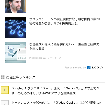
ブロックチェーンの実証実験に取り組む国内企業20
社の社名が公開、その利用用途とは
なぜ生成AI導入に踏み切れない？ 生産性と組織力
を高める鍵
PR(ITmedia エンタープライズ)
Recommended by
総合記事ランキング
Google、AIブラウザ「Disco」発表 「Gemini 3」がタブ上でユー
ザーのためのオリジナルWebアプリを自動生成
トークンコストを10分の1に 「GitHub Copilot」はどう削減した