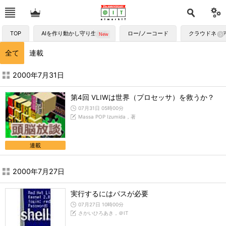
TOP
AIを作り動かし守り生かす
ロー/ノーコード
クラウドネイ
全て
連載
2000年7月の記事一覧 - ＠IT
2000年7月31日
第4回 VLIWは世界（プロセッサ）を救うか？
07月31日 05時00分
Massa POP Izumida，著
連載
2000年7月27日
実行するにはパスが必要
07月27日 10時00分
さかいひろあき，＠IT