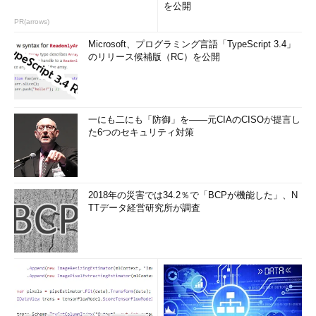
を公開
PR(arrows)
Microsoft、プログラミング言語「TypeScript 3.4」
のリリース候補版（RC）を公開
一にも二にも「防御」を――元CIAのCISOが提言し
た6つのセキュリティ対策
2018年の災害では34.2％で「BCPが機能した」、N
TTデータ経営研究所が調査