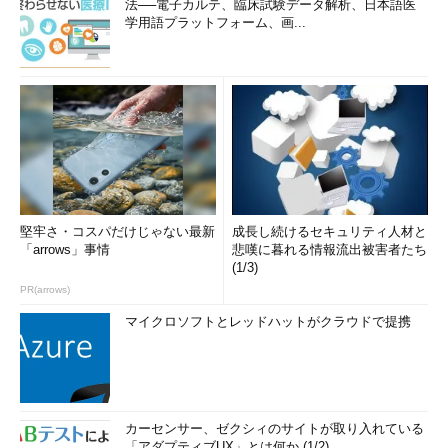
法──電子カルテ、臨床試験データ解析、日本語医
学用語プラットフォーム、画...
堅牢さ・コスパだけじゃない最新
成長し続けるセキュリティ人材と
「arrows」事情
悲嘆に暮れる情報流出被害者たち
(1/3)
PR(arrows)
マイクロソフトとレッドハットがクラウドで提携
カーセンサー、ゼクシィのサイトが取り入れている
「アダプティブUX」とは何か (1/2)