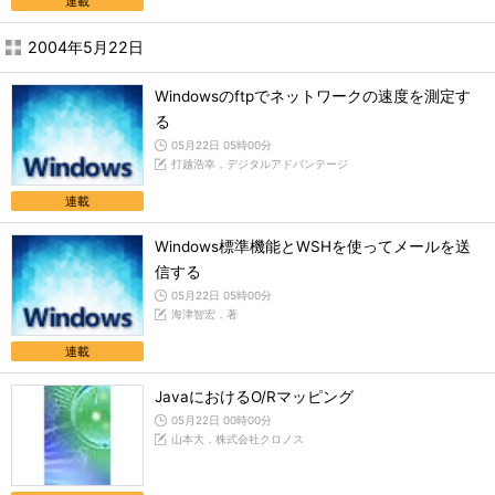
連載
2004年5月22日
Windowsのftpでネットワークの速度を測定す
る
05月22日 05時00分
打越浩幸，デジタルアドバンテージ
連載
Windows標準機能とWSHを使ってメールを送
信する
05月22日 05時00分
海津智宏，著
連載
JavaにおけるO/Rマッピング
05月22日 00時00分
山本大，株式会社クロノス