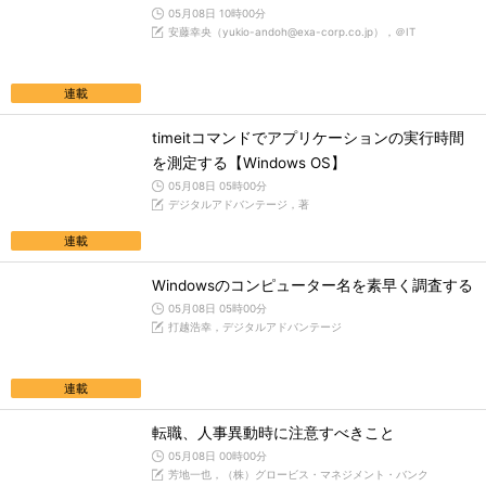
05月08日 10時00分
安藤幸央（yukio-andoh@exa-corp.co.jp），＠IT
連載
timeitコマンドでアプリケーションの実行時間
を測定する【Windows OS】
05月08日 05時00分
デジタルアドバンテージ，著
連載
Windowsのコンピューター名を素早く調査する
05月08日 05時00分
打越浩幸，デジタルアドバンテージ
連載
転職、人事異動時に注意すべきこと
05月08日 00時00分
芳地一也，（株）グロービス・マネジメント・バンク