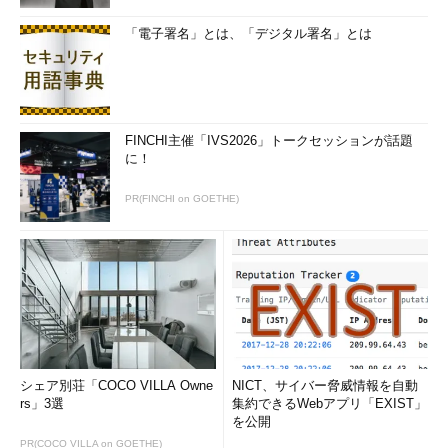
「電子署名」とは、「デジタル署名」とは
FINCHI主催「IVS2026」トークセッションが話題
に！
PR(FINCHI on GOETHE)
シェア別荘「COCO VILLA Owne
NICT、サイバー脅威情報を自動
rs」3選
集約できるWebアプリ「EXIST」
を公開
PR(COCO VILLA on GOETHE)