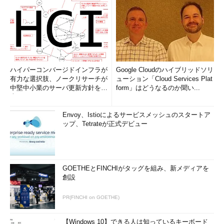
ハイパーコンバージドインフラが
Google Cloudのハイブリッドソリ
有力な選択肢、ノークリサーチが
ューション「Cloud Services Plat
中堅中小業のサーバ更新方針を調
form」はどうなるのか聞い...
査
Envoy、Istioによるサービスメッシュのスタートア
ップ、Tetrateが正式デビュー
GOETHEとFINCHIがタッグを組み、新メディアを
創設
PR(FINCHI on GOETHE)
【Windows 10】できる人は知っているキーボード