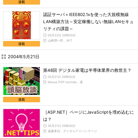
連載
認証サーバ＋IEEE802.1xを使った大規模無線
LAN構築方法～安定稼働しない無線LANセキュ
リティの課題～
05月22日 00時00分
山崎潤一郎，＠IT
連載
2004年5月21日
第48回 デジタル家電は半導体業界の救世主？
05月21日 05時00分
Massa POP Izumida，著
連載
［ASP.NET］ページにJavaScriptを埋め込むに
は？
05月21日 05時00分
遠藤孝信，デジタルアドバンテージ