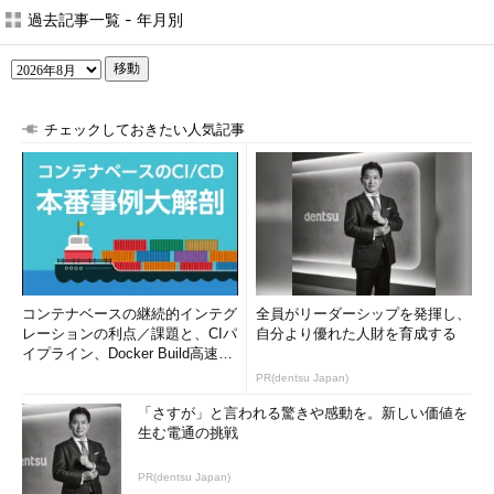
過去記事一覧 - 年月別
移動
チェックしておきたい人気記事
コンテナベースの継続的インテグ
全員がリーダーシップを発揮し、
レーションの利点／課題と、CIパ
自分より優れた人財を育成する
イプライン、Docker Build高速化
のコツ (1/2...
PR(dentsu Japan)
「さすが」と言われる驚きや感動を。新しい価値を
生む電通の挑戦
PR(dentsu Japan)