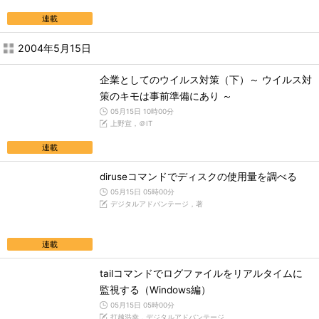
連載
2004年5月15日
企業としてのウイルス対策（下）～ ウイルス対
策のキモは事前準備にあり ～
05月15日 10時00分
上野宣，＠IT
連載
diruseコマンドでディスクの使用量を調べる
05月15日 05時00分
デジタルアドバンテージ，著
連載
tailコマンドでログファイルをリアルタイムに
監視する（Windows編）
05月15日 05時00分
打越浩幸，デジタルアドバンテージ