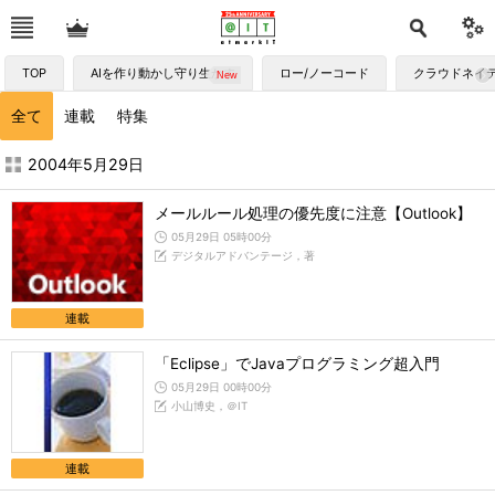
TOP
AIを作り動かし守り生かす
ロー/ノーコード
クラウドネイ
全て
連載
特集
2004年5月の記事一覧 - ＠IT
2004年5月29日
メールルール処理の優先度に注意【Outlook】
05月29日 05時00分
デジタルアドバンテージ，著
連載
「Eclipse」でJavaプログラミング超入門
05月29日 00時00分
小山博史，＠IT
連載