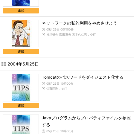
連載
ネットワークの私的利用をやめさせよう
05月26日 00時00分
根津研介 園田道夫 宮本久仁男，＠IT
連載
2004年5月25日
Tomcatのパスワードをダイジェスト化する
05月25日 10時00分
佐藤匡剛，＠IT
連載
Javaプログラムからプロパティファイルを参照
する
05月25日 10時00分