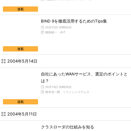
連載
BIND 9を徹底活用するためのTips集
05月15日 00時00分
鶴長鎮一，＠IT
連載
2004年5月14日
自社にあったWANサービス、選定のポイントと
は？
05月14日 00時00分
根本浩一朗，ソリトンシステムズ
連載
2004年5月11日
クラスローダの仕組みを知る