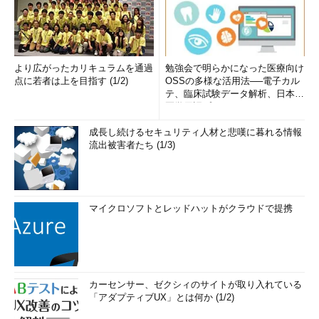
より広がったカリキュラムを通過
勉強会で明らかになった医療向け
点に若者は上を目指す (1/2)
OSSの多様な活用法──電子カル
テ、臨床試験データ解析、日本語
医学用語プラットフォーム、画...
成長し続けるセキュリティ人材と悲嘆に暮れる情報
流出被害者たち (1/3)
マイクロソフトとレッドハットがクラウドで提携
カーセンサー、ゼクシィのサイトが取り入れている
「アダプティブUX」とは何か (1/2)