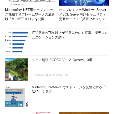
Microsoftが.NET用オープンソー
オンプレミスのWindows Server
ス機械学習フレームワークの最新
／SQL Server向けセキュリティ
版「ML.NET 0.11」を公開
更新サービス「拡張セキュリティ
更新プログ...
IT開発者の75％以上が開発以外にも従事、楽天コミ
ュニケーションズ調べ
シェア別荘「COCO VILLA Owners」3選
PR(COCO VILLA on GOETHE)
Mellanox、NVMe-oFでストレージを仮想化する「S
NAP」を発表