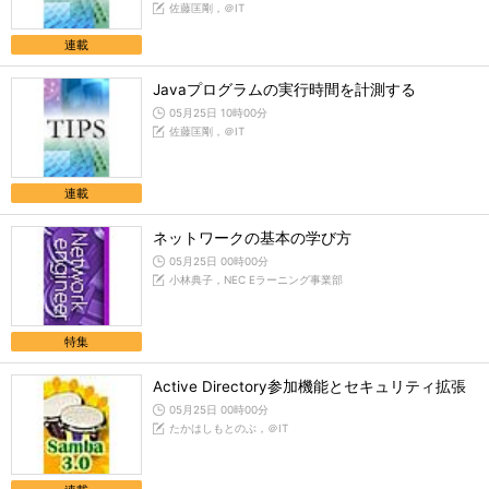
佐藤匡剛，＠IT
連載
Javaプログラムの実行時間を計測する
05月25日 10時00分
佐藤匡剛，＠IT
連載
ネットワークの基本の学び方
05月25日 00時00分
小林典子，NEC Eラーニング事業部
特集
Active Directory参加機能とセキュリティ拡張
05月25日 00時00分
たかはしもとのぶ，＠IT