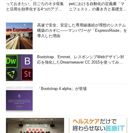
っておきたい、日ごろのネタ収集
petにおける自動化の定義書「マ
と活用を効率化する4つのアプリ
ニフェスト」の書き方と基礎文法
(1/3)
まとめ (1/5)
高速で安全、安定した専用線接続が理想のシステム
構築のカギに――マンパワーが「ExpressRoute」を
導入した理由
Bootstrap、Emmet、レスポンシブWebデザイン対
応を強化したDreamweaver CC 2015を使ってみ...
「Bootstrap 4 alpha」が登場