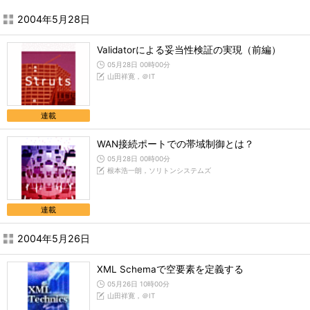
2004年5月28日
Validatorによる妥当性検証の実現（前編）
05月28日 00時00分
山田祥寛，＠IT
連載
WAN接続ポートでの帯域制御とは？
05月28日 00時00分
根本浩一朗，ソリトンシステムズ
連載
2004年5月26日
XML Schemaで空要素を定義する
05月26日 10時00分
山田祥寛，＠IT