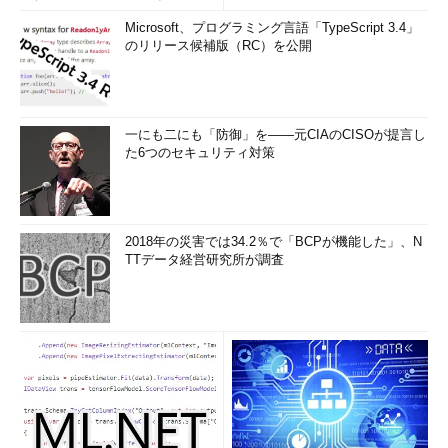
Microsoft、プログラミング言語「TypeScript 3.4」
のリリース候補版（RC）を公開
一にも二にも「防御」を――元CIAのCISOが提言し
た6つのセキュリティ対策
2018年の災害では34.2％で「BCPが機能した」、N
TTデータ経営研究所が調査