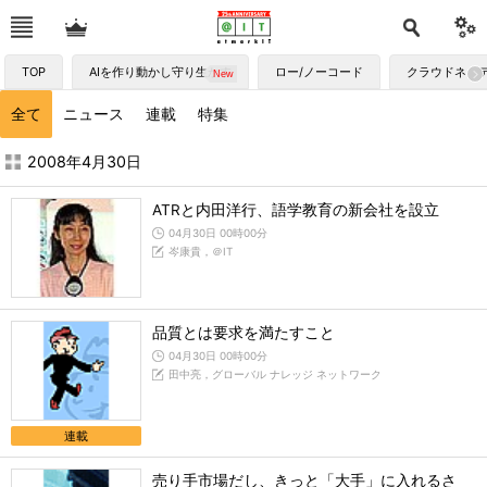
TOP
AIを作り動かし守り生かす
ロー/ノーコード
クラウドネイ
全て
ニュース
連載
特集
2008年4月の記事一覧 - ＠IT
2008年4月30日
ATRと内田洋行、語学教育の新会社を設立
04月30日 00時00分
岑康貴，＠IT
品質とは要求を満たすこと
04月30日 00時00分
田中亮，グローバル ナレッジ ネットワーク
連載
売り手市場だし、きっと「大手」に入れるさ