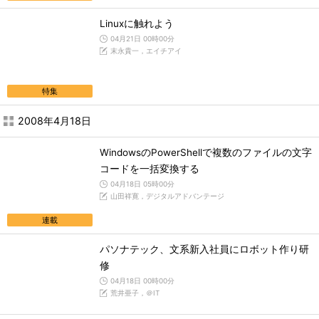
Linuxに触れよう
04月21日 00時00分
末永貴一，エイチアイ
特集
2008年4月18日
WindowsのPowerShellで複数のファイルの文字
コードを一括変換する
04月18日 05時00分
山田祥寛，デジタルアドバンテージ
連載
パソナテック、文系新入社員にロボット作り研
修
04月18日 00時00分
荒井亜子，＠IT