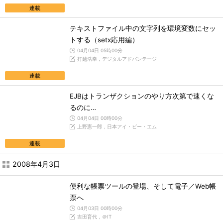
連載
テキストファイル中の文字列を環境変数にセッ
トする（setx応用編）
04月04日 05時00分
打越浩幸，デジタルアドバンテージ
連載
EJBはトランザクションのやり方次第で速くな
るのに…
04月04日 00時00分
上野憲一郎，日本アイ・ビー・エム
連載
2008年4月3日
便利な帳票ツールの登場、そして電子／Web帳
票へ
04月03日 00時00分
吉田育代，＠IT