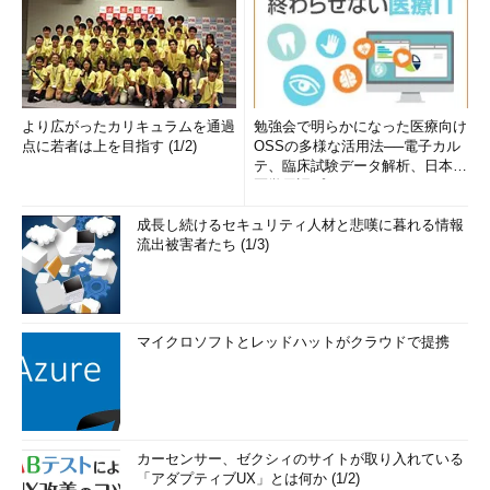
より広がったカリキュラムを通過
勉強会で明らかになった医療向け
点に若者は上を目指す (1/2)
OSSの多様な活用法──電子カル
テ、臨床試験データ解析、日本語
医学用語プラットフォーム、画...
成長し続けるセキュリティ人材と悲嘆に暮れる情報
流出被害者たち (1/3)
マイクロソフトとレッドハットがクラウドで提携
カーセンサー、ゼクシィのサイトが取り入れている
「アダプティブUX」とは何か (1/2)