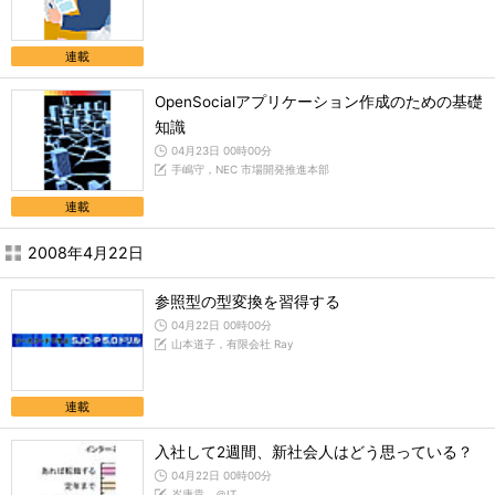
連載
OpenSocialアプリケーション作成のための基礎
知識
04月23日 00時00分
手嶋守，NEC 市場開発推進本部
連載
2008年4月22日
参照型の型変換を習得する
04月22日 00時00分
山本道子，有限会社 Ray
連載
入社して2週間、新社会人はどう思っている？
04月22日 00時00分
岑康貴，＠IT