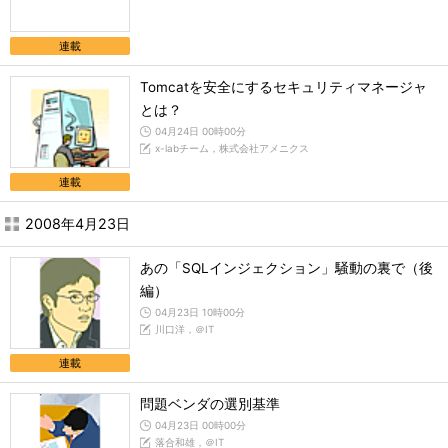
連載
Tomcatを安全にするセキュリティマネージャ
とは？
04月24日 00時00分
x-labチーム，株式会社アメニクス
連載
2008年4月23日
あの「SQLインジェクション」騒動の裏で（後
編）
04月23日 10時00分
川口洋，＠IT
連載
問題ベンダの選別基準
04月23日 00時00分
落合和雄，＠IT