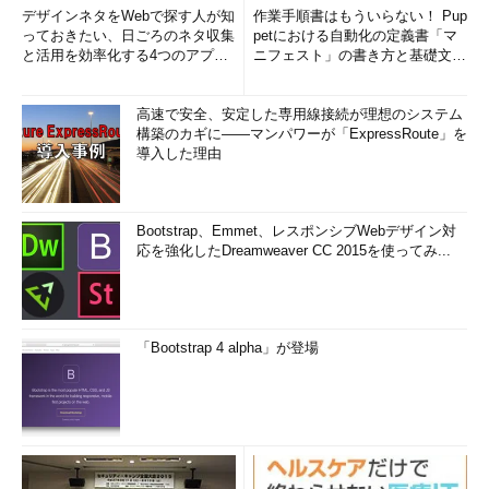
デザインネタをWebで探す人が知
作業手順書はもういらない！ Pup
っておきたい、日ごろのネタ収集
petにおける自動化の定義書「マ
と活用を効率化する4つのアプリ
ニフェスト」の書き方と基礎文法
(1/3)
まとめ (1/5)
高速で安全、安定した専用線接続が理想のシステム
構築のカギに――マンパワーが「ExpressRoute」を
導入した理由
Bootstrap、Emmet、レスポンシブWebデザイン対
応を強化したDreamweaver CC 2015を使ってみ...
「Bootstrap 4 alpha」が登場