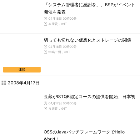
「システム管理者に感謝を」、BSPがイベント
開催を発表
04月18日 00時00分
岑康貴，＠IT
切っても切れない仮想化とストレージの関係
04月18日 00時00分
中嶋一樹，＠IT
連載
2008年4月17日
豆蔵がISTQB認定コースの提供を開始、日本初
04月17日 00時00分
岑康貴，＠IT
OSSのJavaバッチフレームワークでHello
World！