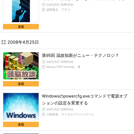
04月30日 00時00分
福間啓文，アデコ
連載
2008年4月25日
第95回 温故知新がニュー・テクノロジ？
04月25日 05時00分
Massa POP Izumida，著
連載
Windowsのpowercfg.exeコマンドで電源オプ
ションの設定を変更する
04月25日 05時00分
小林章彦，デジタルアドバンテージ
連載