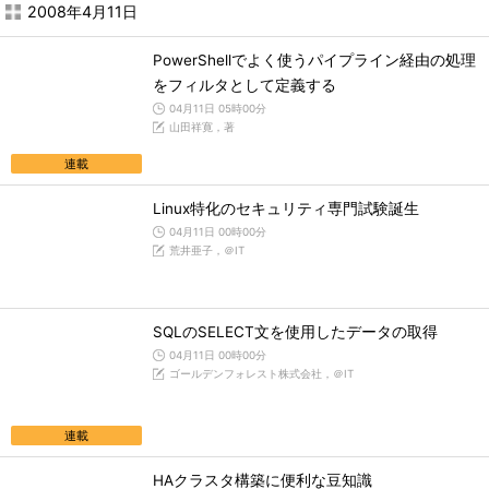
2008年4月11日
PowerShellでよく使うパイプライン経由の処理
をフィルタとして定義する
04月11日 05時00分
山田祥寛，著
連載
Linux特化のセキュリティ専門試験誕生
04月11日 00時00分
荒井亜子，＠IT
SQLのSELECT文を使用したデータの取得
04月11日 00時00分
ゴールデンフォレスト株式会社，＠IT
連載
HAクラスタ構築に便利な豆知識