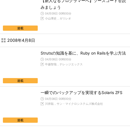
【新人なるプログラマーへ】ソースコードを読
みましょう
04月09日 00時00分
小山博史，ガリレオ
連載
2008年4月8日
Strutsの知識を基に、Ruby on Railsを学ぶ方法
04月08日 00時00分
中越智哉，ナレッジエックス
連載
一瞬でのバックアップを実現するSolaris ZFS
04月08日 00時00分
川井聡，サン・マイクロシステムズ株式会社
連載