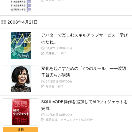
2008年4月21日
アバターで楽しむスキルアップサービス「学び
のたね」
04月21日 00時00分
荒井亜子，＠IT
変化を起こすための「7つのルール」――渡辺
千賀氏らが講演
04月21日 00時00分
岑康貴，＠IT
SQLiteのDB操作を追加してAIRウィジェットを
完成
04月21日 00時00分
福田寅成，クラスメソッド株式会社
連載