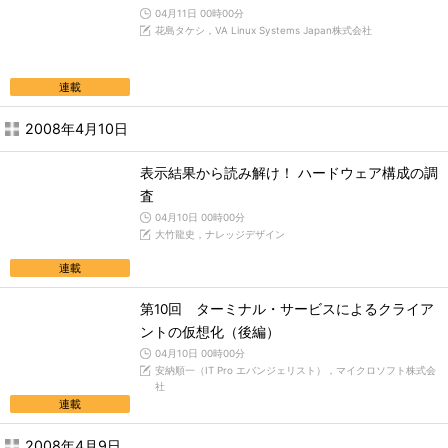
04月11日 00時00分
花島タケシ，VA Linux Systems Japan株式会社
連載
2008年4月10日
表示結果から読み解け！ ハードウェア構成の調
査
04月10日 00時00分
大竹龍史，ナレッジデザイン
連載
第10回 ターミナル・サービスによるクライア
ントの仮想化（後編）
04月10日 00時00分
安納順一（IT Pro エバンジェリスト），マイクロソフト株式会
社
連載
2008年4月9日