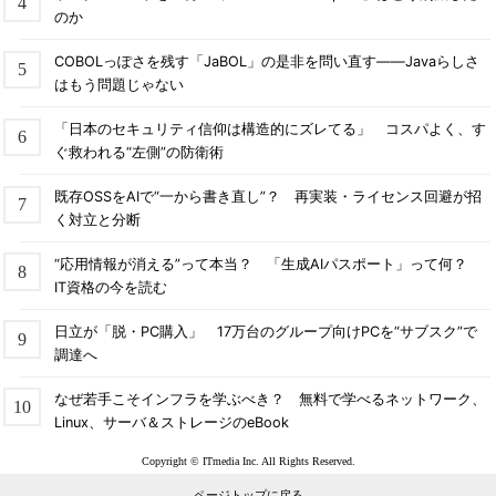
のか
COBOLっぽさを残す「JaBOL」の是非を問い直す――Javaらしさ
はもう問題じゃない
「日本のセキュリティ信仰は構造的にズレてる」 コスパよく、す
ぐ救われる“左側”の防衛術
既存OSSをAIで“一から書き直し”？ 再実装・ライセンス回避が招
く対立と分断
“応用情報が消える”って本当？ 「生成AIパスポート」って何？
IT資格の今を読む
日立が「脱・PC購入」 17万台のグループ向けPCを“サブスク”で
調達へ
なぜ若手こそインフラを学ぶべき？ 無料で学べるネットワーク、
Linux、サーバ＆ストレージのeBook
Copyright © ITmedia Inc. All Rights Reserved.
ページトップに戻る