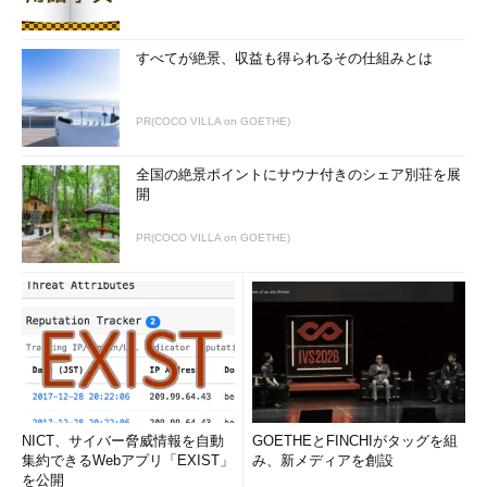
すべてが絶景、収益も得られるその仕組みとは
PR(COCO VILLA on GOETHE)
全国の絶景ポイントにサウナ付きのシェア別荘を展
開
PR(COCO VILLA on GOETHE)
NICT、サイバー脅威情報を自動
GOETHEとFINCHIがタッグを組
集約できるWebアプリ「EXIST」
み、新メディアを創設
を公開