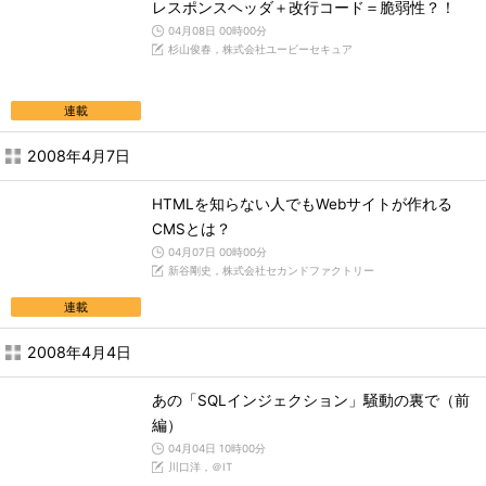
レスポンスヘッダ＋改行コード＝脆弱性？！
04月08日 00時00分
杉山俊春，株式会社ユービーセキュア
連載
2008年4月7日
HTMLを知らない人でもWebサイトが作れる
CMSとは？
04月07日 00時00分
新谷剛史，株式会社セカンドファクトリー
連載
2008年4月4日
あの「SQLインジェクション」騒動の裏で（前
編）
04月04日 10時00分
川口洋，＠IT