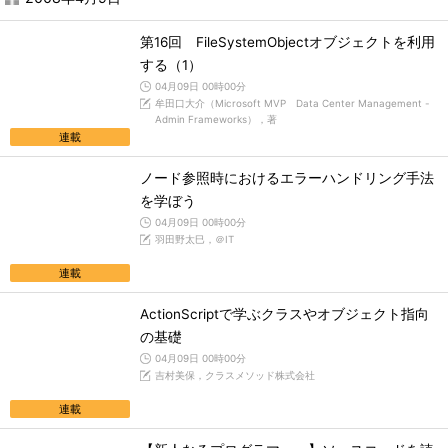
第16回 FileSystemObjectオブジェクトを利用
する（1）
04月09日 00時00分
牟田口大介（Microsoft MVP Data Center Management -
Admin Frameworks），著
連載
ノード参照時におけるエラーハンドリング手法
を学ぼう
04月09日 00時00分
羽田野太巳，＠IT
連載
ActionScriptで学ぶクラスやオブジェクト指向
の基礎
04月09日 00時00分
吉村美保，クラスメソッド株式会社
連載