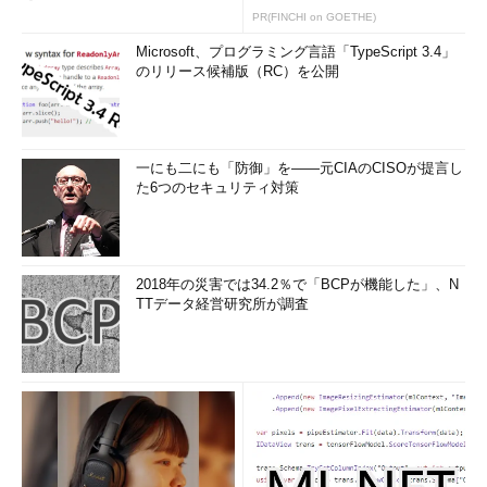
PR(FINCHI on GOETHE)
Microsoft、プログラミング言語「TypeScript 3.4」
のリリース候補版（RC）を公開
一にも二にも「防御」を――元CIAのCISOが提言し
た6つのセキュリティ対策
2018年の災害では34.2％で「BCPが機能した」、N
TTデータ経営研究所が調査