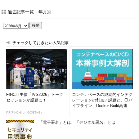
過去記事一覧 - 年月別
移動
チェックしておきたい人気記事
FINCHI主催「IVS2026」トーク
コンテナベースの継続的インテグ
セッションが話題に！
レーションの利点／課題と、CIパ
イプライン、Docker Build高速化
のコツ (1/2...
PR(FINCHI on GOETHE)
「電子署名」とは、「デジタル署名」とは