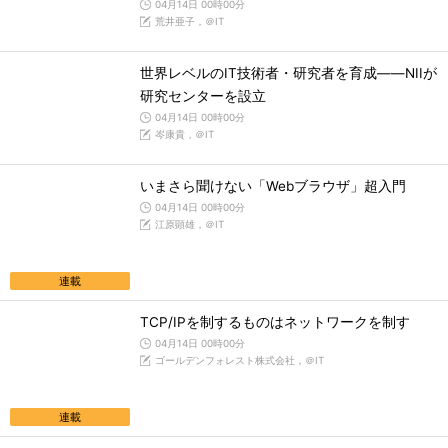
04月14日 00時00分
荒井亜子，＠IT
世界レベルのIT技術者・研究者を育成――NIIが
研究センターを設立
04月14日 00時00分
岑康貴，＠IT
いまさら聞けない「Webブラウザ」超入門
04月14日 00時00分
江原顕雄，＠IT
連載
TCP/IPを制するものはネットワークを制す
04月14日 00時00分
ゴールデンフォレスト株式会社，＠IT
連載