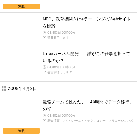
連載
NEC、教育機関向けeラーニングのWebサイト
を開設
04月03日 00時00分
荒井亜子，＠IT
Linuxカーネル開発――誰がこの仕事を担って
いるのか？
04月03日 00時00分
谷古宇浩司，＠IT
2008年4月2日
最強チームで挑んだ、「40時間でデータ移行」
の壁
04月02日 00時00分
新楽清高，アクセンチュア・テクノロジー・ソリューションズ
連載