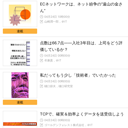
ECネットワークは、ネット紛争の“遠山の金さ
ん”
04月24日 10時00分
山崎潤一郎，＠IT
連載
点数は66.7点――入社3年目は、上司をどう評
価しているか？
04月24日 00時00分
岑康貴，＠IT
私だってもう少し「技術者」でいたかった
04月24日 00時00分
樋口節夫，樋口研究室
連載
TCPで、確実＆効率よくデータを送受信しよう
04月24日 00時00分
ゴールデンフォレスト株式会社，＠IT