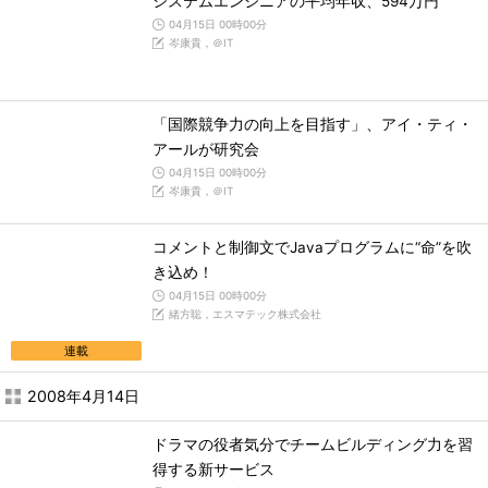
システムエンジニアの平均年収、594万円
04月15日 00時00分
岑康貴，＠IT
「国際競争力の向上を目指す」、アイ・ティ・
アールが研究会
04月15日 00時00分
岑康貴，＠IT
コメントと制御文でJavaプログラムに“命”を吹
き込め！
04月15日 00時00分
緒方聡，エスマテック株式会社
連載
2008年4月14日
ドラマの役者気分でチームビルディング力を習
得する新サービス