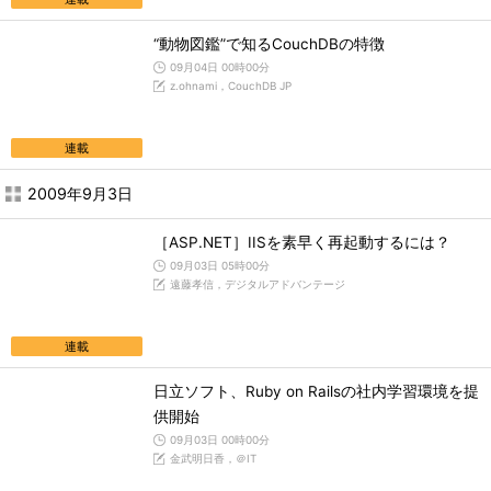
“動物図鑑”で知るCouchDBの特徴
09月04日 00時00分
z.ohnami，CouchDB JP
連載
2009年9月3日
［ASP.NET］IISを素早く再起動するには？
09月03日 05時00分
遠藤孝信，デジタルアドバンテージ
連載
日立ソフト、Ruby on Railsの社内学習環境を提
供開始
09月03日 00時00分
金武明日香，＠IT