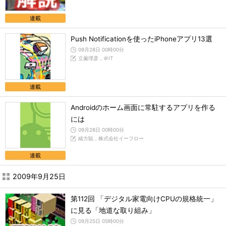
連載
Push Notificationを使ったiPhoneアプリ13選
09月28日 00時00分
立薗理彦，＠IT
連載
Androidのホーム画面に常駐するアプリを作る
には
09月28日 00時00分
緒方聡，株式会社イーフロー
連載
2009年9月25日
第112回 「デジタル家電向けCPUの規格統一」
に見る「地道な取り組み」
09月25日 05時00分