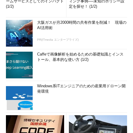
ームサービスとしてのインパクト
ィング事例──未知のポリシー設
(1/2)
定を探せ！ (1/2)
大阪ガスが月2000時間の共有作業を削減！ 現場の
AI活用術
PR(ITmedia エンタープライズ)
Caffeで画像解析を始めるための基礎知識とインス
トール、基本的な使い方 (1/2)
Windows系ITエンジニアのための産業用ドローン開
発環境