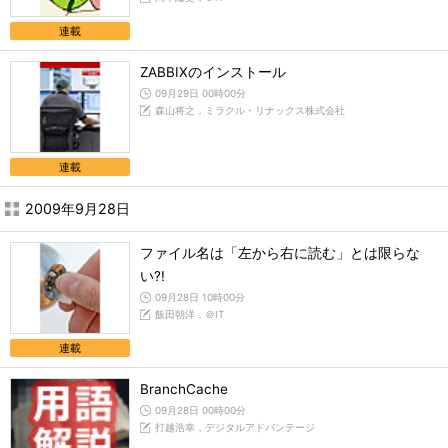
連載
ZABBIXのインストール
09月29日 00時00分
森山将之，ミラクル・リナックス株式会社
連載
2009年9月28日
ファイル名は「左から右に読む」とは限らな
い?!
09月28日 10時00分
飯田朝洋，＠IT
連載
BranchCache
09月28日 00時00分
打越浩幸，デジタルアドバンテージ