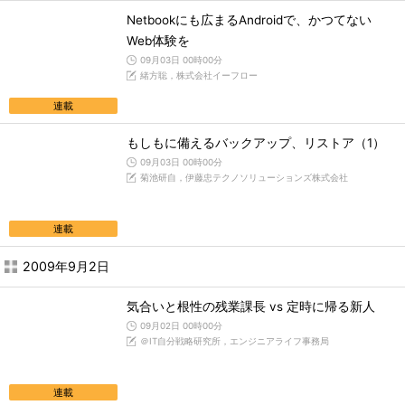
Netbookにも広まるAndroidで、かつてない
Web体験を
09月03日 00時00分
緒方聡，株式会社イーフロー
連載
もしもに備えるバックアップ、リストア（1）
09月03日 00時00分
菊池研自，伊藤忠テクノソリューションズ株式会社
連載
2009年9月2日
気合いと根性の残業課長 vs 定時に帰る新人
09月02日 00時00分
＠IT自分戦略研究所，エンジニアライフ事務局
連載