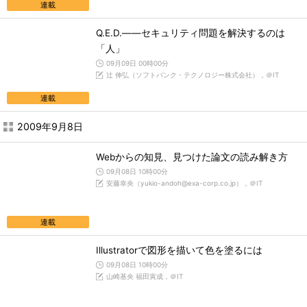
連載
Q.E.D.――セキュリティ問題を解決するのは
「人」
09月09日 00時00分
辻 伸弘（ソフトバンク・テクノロジー株式会社），＠IT
連載
2009年9月8日
Webからの知見、見つけた論文の読み解き方
09月08日 10時00分
安藤幸央（yukio-andoh@exa-corp.co.jp），＠IT
連載
Illustratorで図形を描いて色を塗るには
09月08日 10時00分
山崎基央 福田寅成，＠IT