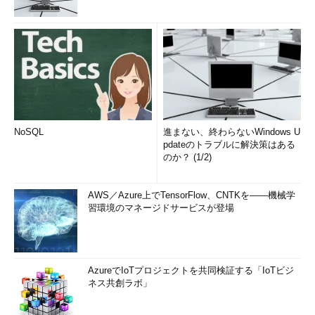
NoSQL
進まない、終わらないWindows U
pdateのトラブルに解決策はある
のか？ (1/2)
AWS／Azure上でTensorFlow、CNTKを――機械学
習環境のマネージドサービスが登場
AzureでIoTプロジェクトを共同検証する「IoTビジ
ネス共創ラボ」