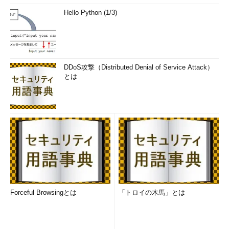
Hello Python (1/3)
DDoS攻撃（Distributed Denial of Service Attack）
とは
Forceful Browsingとは
「トロイの木馬」とは