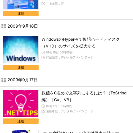
井上孝司，著
連載
2009年9月18日
WindowsのHyper-Vで仮想ハードディスク
（VHD）のサイズを拡大する
09月18日 05時00分
打越浩幸，デジタルアドバンテージ
連載
2009年9月17日
数値を0埋めで文字列にするには？（ToString
編）［C#、VB］
09月17日 05時00分
遠藤孝信，デジタルアドバンテージ
連載