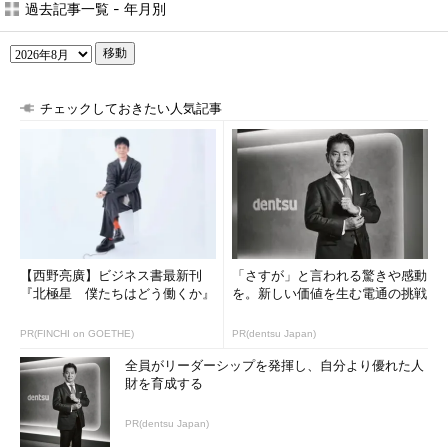
過去記事一覧 - 年月別
移動
チェックしておきたい人気記事
【西野亮廣】ビジネス書最新刊
「さすが」と言われる驚きや感動
『北極星 僕たちはどう働くか』
を。新しい価値を生む電通の挑戦
PR(FINCHI on GOETHE)
PR(dentsu Japan)
全員がリーダーシップを発揮し、自分より優れた人
財を育成する
PR(dentsu Japan)