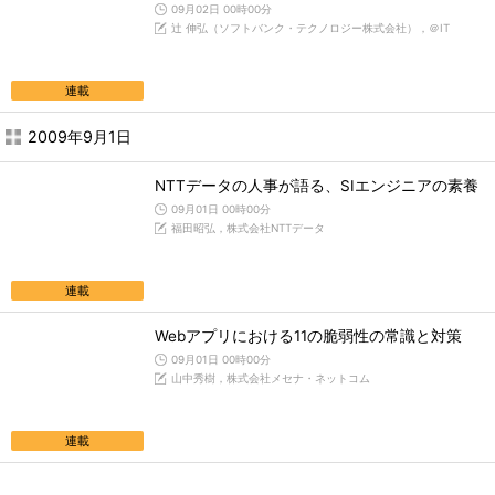
09月02日 00時00分
辻 伸弘（ソフトバンク・テクノロジー株式会社），＠IT
連載
2009年9月1日
NTTデータの人事が語る、SIエンジニアの素養
09月01日 00時00分
福田昭弘，株式会社NTTデータ
連載
Webアプリにおける11の脆弱性の常識と対策
09月01日 00時00分
山中秀樹，株式会社メセナ・ネットコム
連載