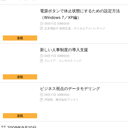
電源ボタンで休止状態にするための設定方法
（Windows 7／XP編）
09月11日 00時00分
正木理絵子 島田広道，デジタルアドバンテージ
連載
新しい人事制度の導入支援
09月11日 00時00分
クレイア・コンサルティング
連載
ビジネス視点のデータモデリング
09月11日 00時00分
沖冠吾，株式会社アシスト
連載
2009年9月10日