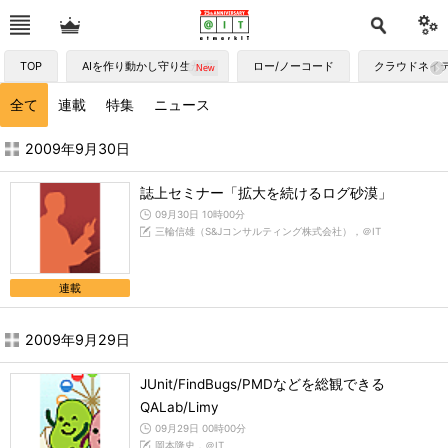
TOP
AIを作り動かし守り生かす
ロー/ノーコード
クラウドネイ
全て
連載
特集
ニュース
2009年9月の記事一覧 - ＠IT
2009年9月30日
誌上セミナー「拡大を続けるログ砂漠」
09月30日 10時00分
三輪信雄（S&Jコンサルティング株式会社），＠IT
連載
2009年9月29日
JUnit/FindBugs/PMDなどを総観できる
QALab/Limy
09月29日 00時00分
岡本隆史，＠IT