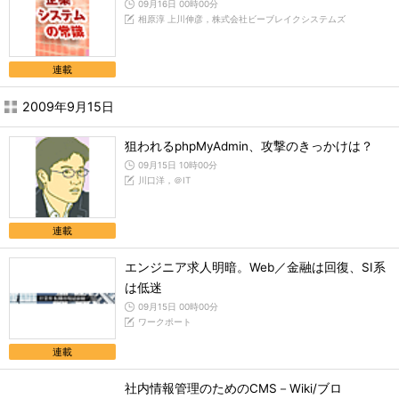
09月16日 00時00分
相原淳 上川伸彦，株式会社ビーブレイクシステムズ
連載
2009年9月15日
狙われるphpMyAdmin、攻撃のきっかけは？
09月15日 10時00分
川口洋，＠IT
連載
エンジニア求人明暗。Web／金融は回復、SI系
は低迷
09月15日 00時00分
ワークポート
連載
社内情報管理のためのCMS－Wiki/ブロ