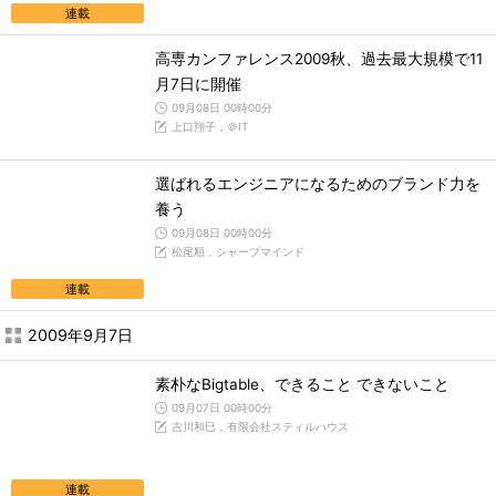
連載
高専カンファレンス2009秋、過去最大規模で11
月7日に開催
09月08日 00時00分
上口翔子，＠IT
選ばれるエンジニアになるためのブランド力を
養う
09月08日 00時00分
松尾順，シャープマインド
連載
2009年9月7日
素朴なBigtable、できること できないこと
09月07日 00時00分
吉川和巳，有限会社スティルハウス
連載