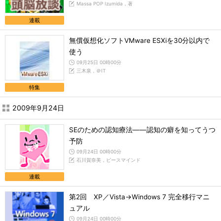
Massa POP Izumida，著
連載
無償仮想化ソフトVMware ESXiを30分以内で
使う
09月25日 00時00分
三木泉，＠IT
特集
2009年9月24日
SEのための認知療法――認知の癖を知ってうつ
予防
09月24日 00時00分
石川賀奈美，ピースマインド
連載
第2回 XP／Vista→Windows 7 完全移行マニ
ュアル
09月24日 00時00分