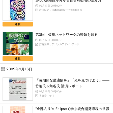
JALの危険性が分かる貸借対照表の読み方
09月17日 00時00分
吉田延史，日本公認会計士協会準会員
連載
第3回 仮想ネットワークの種類を知る
09月17日 00時00分
打越浩幸，デジタルアドバンテージ
連載
2009年9月16日
「長期的な最適解を」「光を見つけよう」――
竹迫氏＆角谷氏 講演レポート
09月16日 00時00分
岑康貴，＠IT
“全部入り”のEclipseで学ぶ統合開発環境の常識