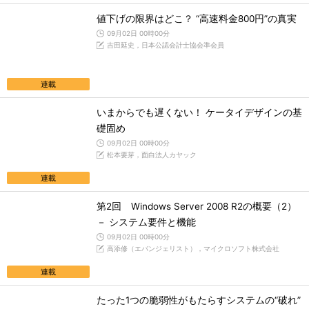
値下げの限界はどこ？ “高速料金800円”の真実
09月02日 00時00分
吉田延史，日本公認会計士協会準会員
連載
いまからでも遅くない！ ケータイデザインの基
礎固め
09月02日 00時00分
松本要芽，面白法人カヤック
連載
第2回 Windows Server 2008 R2の概要（2）
－ システム要件と機能
09月02日 00時00分
高添修（エバンジェリスト），マイクロソフト株式会社
連載
たった1つの脆弱性がもたらすシステムの“破れ”