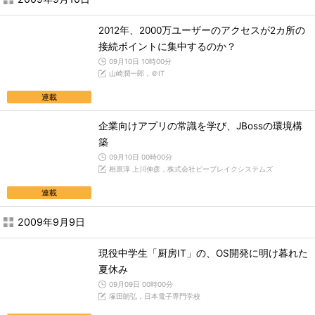
2012年、2000万ユーザーのアクセスが2カ所の
接続ポイントに集中するのか？
09月10日 10時00分
山崎潤一郎，＠IT
連載
企業向けアプリの常識を学び、JBossの環境構
築
09月10日 00時00分
相原淳 上川伸彦，株式会社ビーブレイクシステムズ
連載
2009年9月9日
現役中学生「厨房IT」の、OS開発に明け暮れた
夏休み
09月09日 00時00分
塚田朗弘，日本電子専門学校