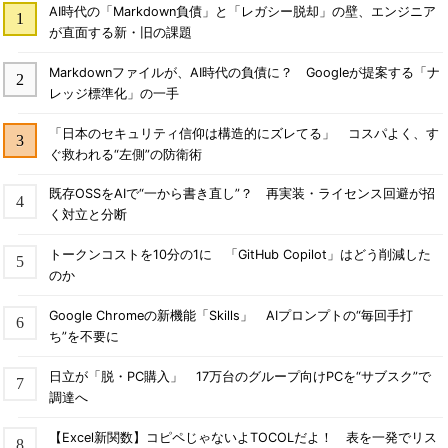
AI時代の「Markdown負債」と「レガシー脱却」の壁、エンジニア
が直面する新・旧の課題
Markdownファイルが、AI時代の負債に？ Googleが提案する「ナ
レッジ標準化」の一手
「日本のセキュリティ信仰は構造的にズレてる」 コスパよく、す
ぐ救われる“左側”の防衛術
既存OSSをAIで“一から書き直し”？ 再実装・ライセンス回避が招
く対立と分断
トークンコストを10分の1に 「GitHub Copilot」はどう削減した
のか
Google Chromeの新機能「Skills」 AIプロンプトの“毎回手打
ち”を不要に
日立が「脱・PC購入」 17万台のグループ向けPCを“サブスク”で
調達へ
【Excel新関数】コピペじゃないよTOCOLだよ！ 表を一発でリス