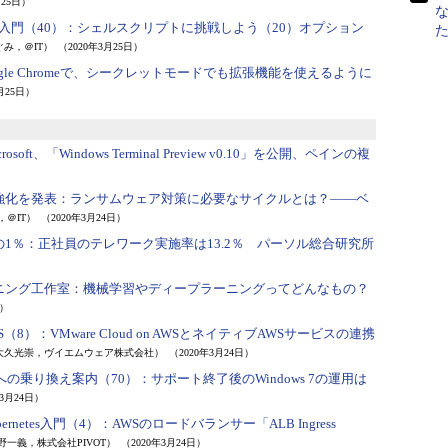
月25日）
再入門（40）：
シェルスクリプトに挑戦しよう（20）オプション
み，＠IT）
（2020年3月25日）
ogle Chromeで、シークレットモードでも拡張機能を使えるように
月25日）
crosoft、「Windows Terminal Preview v0.10」を公開、ペインの複
強化を発表：
ランサムウェア対策に必要なサイクルとは？――ベ
，＠IT）
（2020年3月24日）
1％：
正社員のテレワーク実施率は13.2％ パーソル総合研究所
ニング工作室：
機械学習やディープラーニングってどんなもの？
日）
WS（8）：
VMware Cloud on AWSとネイティブAWSサービスの連携
大久光崇，ヴイエムウェア株式会社）
（2020年3月24日）
10への乗り換え案内（70）：
サポート終了後のWindows 7の運用は
年3月24日）
netes入門（4）：
AWSのロードバランサー「ALB Ingress
野一義，株式会社PIVOT）
（2020年3月24日）