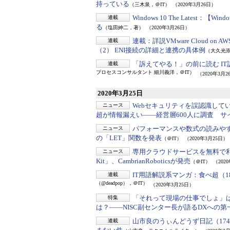
持っている
（三木泉，＠IT）
（2020年3月26日）
Windows 10 The Latest：
【Win
連載
る
（塩田紳二，著）
（2020年3月26日）
連載：詳説VMware Cloud on A
連載
（2） ENI接続の詳細と連携の具体例
（大久光
「訴えてやる！」の前に読む IT
連載
プロセスコンサルタント 細川義洋，＠IT）
（2020年3月2
2020年3月25日
Webセキュリティを誤認識して
ニュース
超が情報漏えい――経営層600人に調査 
パフォーマンスや数式の読みや
ニュース
の「LET」関数を発表
（＠IT）
（2020年3月25日）
専用クラウドサービスを無料で
ニュース
Kit」、CambrianRoboticsが発売
（＠IT）
（202
IT用語解説系マンガ：食べ超（1
連載
（@deadpop），＠IT）
（2020年3月25日）
「それって現場の仕事でしょ」は
特集
は？――NISC副センター長が語るDXへの第
山市良のうぃんどうず日記（17
連載