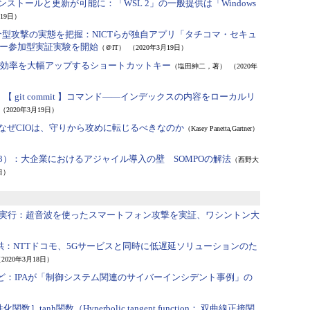
動インストールと更新が可能に：
「WSL 2」の一般提供は「Windows
月19日）
介型攻撃の実態を把握：
NICTらが独自アプリ「タチコマ・セキュ
ー参加型実証実験を開始
（＠IT）
（2020年3月19日）
入力効率を大幅アップするショートカットキー
（塩田紳二，著）
（2020年
：
【 git commit 】コマンド――インデックスの内容をローカルリ
（2020年3月19日）
なぜCIOは、守りから攻めに転じるべきなのか
（Kasey Panetta,Gartner）
3）：
大企業におけるアジャイル導入の壁 SOMPOの解法
（西野大
日）
を実行：
超音波を使ったスマートフォン攻撃を実証、ワシントン大
供：
NTTドコモ、5Gサービスと同時に低遅延ソリューションのた
2020年3月18日）
ど：
IPAが「制御システム関連のサイバーインシデント事例」の
関数］tanh関数（Hyperbolic tangent function： 双曲線正接関