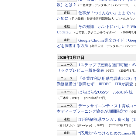
数）とは？
（一色政彦，デジタルアドバンテージ）
（
仕事が「つまんない」ままでいい
連載
ために
（竹内義晴（特定非営利活動法人しごとのみらい）
その知識、ホントに正しい？ Win
連載
Update」
（山市良，テクニカルライター）
（2020年3
Google Chrome完全ガイド：
Go
連載
どを調査する方法
（島田広道，デジタルアドバンテ
2020年3月17日
1ステップで更新を適用可能：
A
ニュース
リックプレビュー版を発表
（＠IT）
（2020年3月
「企業IT利活用動向調査2020
ニュース
勤務整備は3割満たず JIPDEC、ITRが調査
（
ばらばらなOSSツールのUIを統
ニュース
（三木泉，＠IT）
（2020年3月17日）
データサイエンティスト育成コ
ニュース
本ディープラーニング協会が期間限定で
（＠I
IT用語解説系マンガ：食べ超（1
連載
（倉田タカシ（@deadpop），＠IT）
（2020年3月17日）
“応用力”をつけるためのLinux
連載