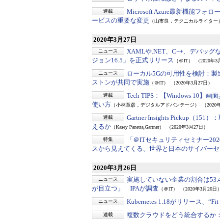
Microsoft Azure最新機能フ
連載
ービスの重要な変更
（山市良，テクニカルライター
2020年3月27日
XAMLや.NET、C++、デバ
ニュース
ジョン16.5」を正式リリース
（＠IT）
（2020年3
ローカル5Gの可用性を検討：
製
ニュース
ストンが共同で実施
（＠IT）
（2020年3月27日）
Tech TIPS：
【Windows 1
連載
使い方
（小林章彦，デジタルアドバンテージ）
（2020
Gartner Insights Pickup（151）：
連載
えるか
（Kasey Panetta,Gartner）
（2020年3月27日）
「＠ITセキュリティセミナー20
特集
スから見えてくる、世界と日本のサイバーセ
2020年3月26日
実施していない企業の割合は53.
ニュース
が目立つ」 IPAが調査
（＠IT）
（2020年3月26日
Kubernetes 1.18がリリース、“Fit
ニュース
複数クラウドをどう統合するか
連載