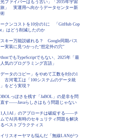
光ファイバーはもう古い」「2035年宇宙
の旅」 実運用へ向かうデータセンター新
技術
ークンコストを10分の1に 「GitHub Cop
lot」はどう削減したのか
スキー万能説破れる？ Google同期パス
キー実装に見つかった“想定外の穴”
ythonでもTypeScriptでもない、2025年「最
も人気のプログラミング言語」
「データのコピー」をやめて工数を8分の1
 古河電工は「100システムのデータ統
合」をどう実現？
OBOLっぽさを残す「JaBOL」の是非を問
直す――Javaらしさはもう問題じゃない
1人1AI」のアプローチは破綻する――チ
ームでAI共有時のセキュリティ問題を解決
するベストプラクティス
アイリスオーヤマも悩んだ「無線LANがつ