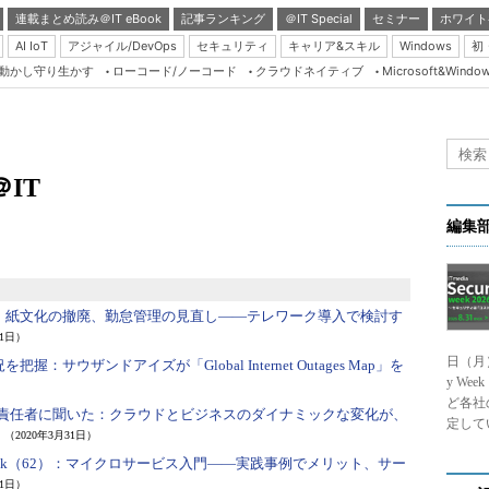
連載まとめ読み＠IT eBook
記事ランキング
＠IT Special
セミナー
ホワイト
AI IoT
アジャイル/DevOps
セキュリティ
キャリア&スキル
Windows
初
り動かし守り生かす
ローコード/ノーコード
クラウドネイティブ
Microsoft&Windo
Server & Storage
HTML5 + UX
Smart & Social
＠IT
Coding Edge
Java Agile
編集
Database Expert
Linux ＆ OSS
：
紙文化の撤廃、勤怠管理の見直し――テレワーク導入で検討す
Master of IP Networ
31日）
日（月
Security & Trust
況を把握：
サウザンドアイズが「Global Internet Outages Map」を
y We
Test & Tools
ど各社
ローバル責任者に聞いた：
クラウドとビジネスのダイナミックな変化が、
定して
Insider.NET
（2020年3月31日）
k（62）：
マイクロサービス入門――実践事例でメリット、サー
ブログ
31日）