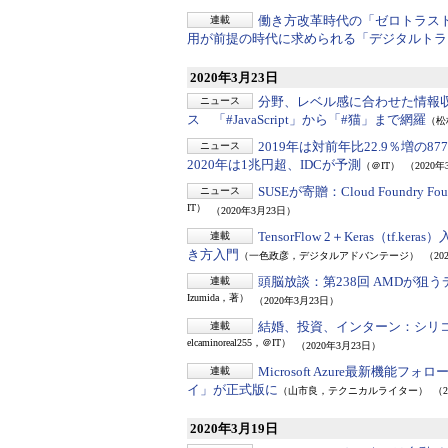
働き方改革時代の「ゼロトラス
連載
用が前提の時代に求められる「デジタルトラ
2020年3月23日
分野、レベル感に合わせた情報
ニュース
ス 「#JavaScript」から「#猫」まで網羅
（松
2019年は対前年比22.9％増の87
ニュース
2020年は1兆円超、IDCが予測
（＠IT）
（2020年
SUSEが寄贈：
Cloud Foundry 
ニュース
IT）
（2020年3月23日）
TensorFlow 2＋Keras（tf.kera
連載
き方入門
（一色政彦，デジタルアドバンテージ）
（20
頭脳放談：
第238回 AMDが狙う
連載
Izumida，著）
（2020年3月23日）
結婚、投資、インターン：
シリ
連載
elcaminoreal255，＠IT）
（2020年3月23日）
Microsoft Azure最新機能フ
連載
イ」が正式版に
（山市良，テクニカルライター）
（2
2020年3月19日