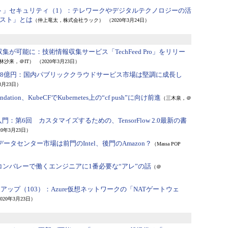
ト」セキュリティ（1）：
テレワークやデジタルテクノロジーの活
スト」とは
（仲上竜太，株式会社ラック）
（2020年3月24日）
収集が可能に：
技術情報収集サービス「TechFeed Pro」をリリー
林沙来，＠IT）
（2020年3月23日）
78億円：
国内パブリッククラウドサービス市場は堅調に成長し
3月23日）
Foundation、KubeCFでKubernetes上の“cf push”に向け前進
（三木泉，＠
s）入門：
第6回 カスタマイズするための、TensorFlow 2.0最新の書
20年3月23日）
データセンター市場は前門のIntel、後門のAmazon？
（Massa POP
コンバレーで働くエンジニアに1番必要な“アレ”の話
（＠
ォローアップ（103）：
Azure仮想ネットワークの「NATゲートウェ
020年3月23日）