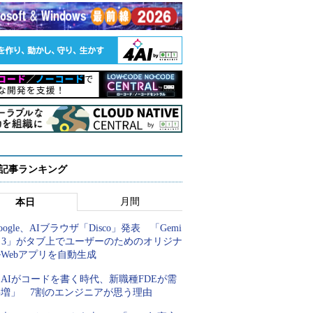
 記事ランキング
月間
本日
oogle、AIブラウザ「Disco」発表 「Gemi
i 3」がタブ上でユーザーのためのオリジナ
Webアプリを自動生成
AIがコードを書く時代、新職種FDEが需
要増」 7割のエンジニアが思う理由