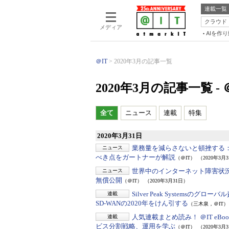
連載一覧
クラウド
メディア
AIを作
＠IT
2020年3月の記事一覧
2020年3月の記事一覧 - 
全て
ニュース
連載
特集
2020年3月31日
業務量を減らさないと頓挫する
ニュース
べき点をガートナーが解説
（＠IT）
（2020年3月
世界中のインターネット障害状
ニュース
無償公開
（＠IT）
（2020年3月31日）
Silver Peak Systemsのグ
連載
SD-WANの2020年をけん引する
（三木泉，＠IT）
人気連載まとめ読み！ ＠IT eBoo
連載
ビス分割戦略、運用を学ぶ
（＠IT）
（2020年3月