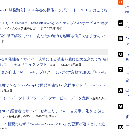
「
dows 10開発動向】2020年春の機能アップデート「20H1」はこうな
ト
WS（9）：
VMware Cloud on AWSとネイティブAWSサービスの連携
i
崇，ヴイエムウェア株式会社）
（2020年3月26日）
訴訟 徹底解説（75）：
あなたの能力も態度も信用できません
（IT
パ
6日）
P
いる可能性も：
サイバー攻撃による被害を受けた大企業のうち3割
サイバーセキュリティクラウド
（＠IT）
（2020年3月25日）
すさが向上：
Microsoft、プログラミングの“変数”に似た「Excel」
に
利用できる：
JavaScriptで開発可能なIoT入門キット「obniz Starter
C
0年3月25日）
い
83）：
データドリブン、データオービス、データ免停
（倉田タカシ
「
NG：
経営者にサイバーセキュリティを「自分事」化させるに
一歩
（松林沙来，＠IT）
（2020年3月25日）
4）：
相変わらず「Windows Server 2016」の更新が遅々として進