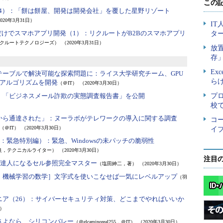
4）：
「餅は餅屋、開発は開発会社」を覆した星野リゾート
020年3月31日）
だけでスマホアプリ開発（1）：
リクルートがB2Bのスマホアプリ
クルートテクノロジーズ）
（2020年3月31日）
テーブルで解決可能な探索問題に：
ライス大学研究チーム、GPU
アルゴリズムを開発
（＠IT）
（2020年3月30日）
：
「ビジネスメール詐欺の実態調査報告書」を公開
から通達された」：
ヌーラボがテレワークの導入に関する調査
（＠IT）
（2020年3月30日）
5：緊急特別編）：
緊急、Windowsの未パッチの脆弱性
良，テクニカルライター）
（2020年3月30日）
注目
算の達人になるセル参照完全マスター
（塩田紳二，著）
（2020年3月30日）
I・機械学習の数学］文字式を使いこなせば一気にレベルアップ
（羽
ア（26）：
サイバーセキュリティ対策、どこまでやればいいか
日）
さよなら、シリコンバレー
（＠elcaminoreal255，＠IT）
（2020年3月30日）