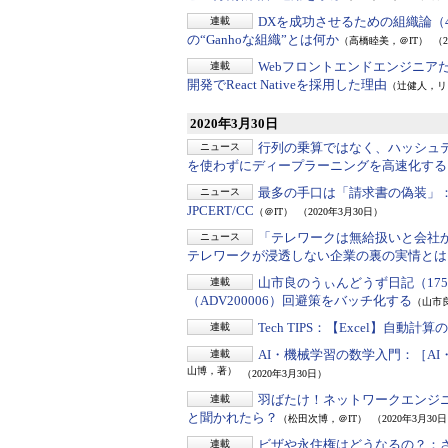
DXを成功させるための組織論（
連載
の“Ganhoな組織”とは何か
（高橋睦美，＠IT）
（2
Webフロントエンドエンジニア
連載
開発でReact Nativeを採用した理由
（辻健人，リ
2020年3月30日
行列の乗算ではなく、ハッシュ
ニュース
を使わずにディープラーニングを高速化する
最多の手口は「請求書の偽装」
ニュース
JPCERT/CC
（＠IT）
（2020年3月30日）
「テレワークは無給扱いと会社
ニュース
テレワークが浸透しない企業の裏の実情とは
山市良のうぃんどうず日記（17
連載
（ADV200006）回避策をバッチ化する
（山市
Tech TIPS：
【Excel】自動計
連載
AI・機械学習の数学入門：
［A
連載
山博，著）
（2020年3月30日）
羽ばたけ！ネットワークエンジニ
連載
と聞かれたら？
（松田次博，＠IT）
（2020年3月30
ビザや永住権はどうなるの？：
連載