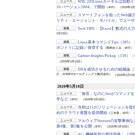
WSL 2のLinuxカーネルは自
ニュース
10 バージョン2004」で開始
（＠IT）
（2020年3
スマートフォンを狙ったWeb媒
ニュース
リティ・エージェント・モバイル」でユーザ
Tech TIPS：
【Excel】数式の
連載
3月19日）
Linux基本コマンドTips（385）
連載
ポジトリに記録／保管する
（西村めぐみ，＠IT）
Gartner Insights Pickup（150）：
連載
（2020年3月19日）
DXを成功させるための組織論（
連載
介，SOMPOホールディングス株式会社）
（2020年3月19
2020年3月18日
「無音」なのにSiriがコマンド
ニュース
学など
（＠IT）
（2020年3月18日）
当初は11のソリューションを提
ニュース
めのクラウド基盤を提供開始
（三木泉，＠IT）
（
マルウェアStuxnetの攻撃事例な
ニュース
第4集、第5集を公開
（＠IT）
（2020年3月18日）
AI・機械学習の用語辞典：
［活性化
連載