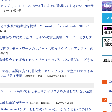
ォローアップ（104）：
「2020年5月」までに確認しておきたいAzureサ
）
（2020年3月30日）
ッグなどで多数の新機能を提供：
Microsoft、「Visual Studio 2019 バー
月27日）
造現場のDXに向けたローカル5Gの実証実験 NTT Comとブリヂ
0】画面共有でリモートワークのサポートも楽々「クイックアシスト」の
年3月27日）
取締役会で必ず出るセキュリティや技術リスクの質問に、どう答
総合
20 新春」基調講演：
犯罪捜査、オリンピック、新型コロナウイル
キュリティ事情
（谷崎朋子，＠IT）
（2020年3月27日）
G
n
ル
4％：
「CISOがいてもセキュリティリスクを評価していない企業
）
「
 and Finish”がテーマ
（三木泉，ITmedia）
（2020年3月26日）
：
KubernetesベンダーとしてのVMwareは、少なくとも2つの顔を