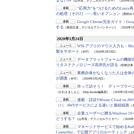
まない件
（山市良，テクニカルライター）
（2020年3
“応用力”をつけるためのLinux
連載
の処理［その2］――長いオプション
（西村めぐ
Google Chrome完全ガイド：
Go
連載
する
（島田広道，デジタルアドバンテージ）
（2020年3
2020年3月24日
WSLアプリのマウス入力も：
Mi
ニュース
製をサポート
（＠IT）
（2020年3月24日）
データプラットフォームの機能
ニュース
リタステクノロジーズ高井氏が語る
（松林沙来
業務自体がなくなった人は全体の
ニュース
が調査
（＠IT）
（2020年3月24日）
作って試そう！ ディープラー
連載
（かわさきしんじ，Deep Insider編集部）
（2020年3月24
連載：詳説VMware Cloud on A
連載
（1） AWSサービスによる違いと接続経路
（
企業ユーザーに贈るWindows 
連載
どうする？
（山市良，テクニカルライター）
（2020
マネージドサービスで始めるKuber
連載
Controller」で公開アプリのルーティング
（上