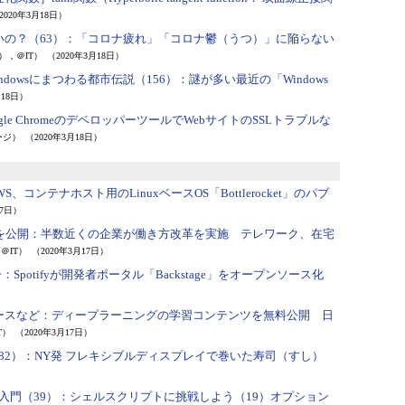
2020年3月18日）
の？（63）：
「コロナ疲れ」「コロナ鬱（うつ）」に陥らない
，＠IT）
（2020年3月18日）
dowsにまつわる都市伝説（156）：
謎が多い最近の「Windows
月18日）
ogle ChromeのデベロッパーツールでWebサイトのSSLトラブルな
ージ）
（2020年3月18日）
WS、コンテナホスト用のLinuxベースOS「Bottlerocket」のパブ
17日）
」を公開：
半数近くの企業が働き方改革を実施 テレワーク、在宅
＠IT）
（2020年3月17日）
一：
Spotifyが開発者ポータル「Backstage」をオープンソース化
ースなど：
ディープラーニングの学習コンテンツを無料公開 日
T）
（2020年3月17日）
82）：
NY発 フレキシブルディスプレイで巻いた寿司（すし）
再入門（39）：
シェルスクリプトに挑戦しよう（19）オプション