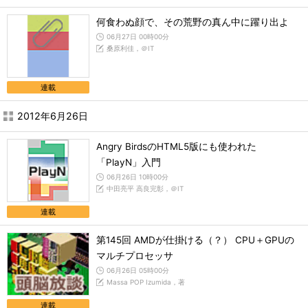
何食わぬ顔で、その荒野の真ん中に躍り出よ
06月27日 00時00分
桑原利佳，＠IT
連載
2012年6月26日
Angry BirdsのHTML5版にも使われた
「PlayN」入門
06月26日 10時00分
中田亮平 高良完彰，＠IT
連載
第145回 AMDが仕掛ける（？） CPU＋GPUの
マルチプロセッサ
06月26日 05時00分
Massa POP Izumida，著
連載