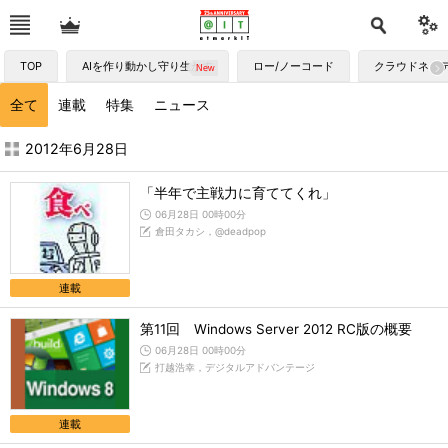
TOP
AIを作り動かし守り生かす
ロー/ノーコード
クラウドネイ
全て
連載
特集
ニュース
2012年6月の記事一覧 - ＠IT
2012年6月28日
「半年で主戦力に育ててくれ」
06月28日 00時00分
倉田タカシ，@deadpop
連載
第11回 Windows Server 2012 RC版の概要
06月28日 00時00分
打越浩幸，デジタルアドバンテージ
連載