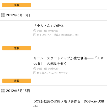
連載
2012年6月18日
「小人さん」の正体
06月18日 10時00分
画：上里マア 構成：＠IT編集部，＠IT
連載
リーン・スタートアップが生む価値――「Just
do it！」の無駄を省く
06月18日 00時00分
倉貫義人，ソニックガーデン
連載
2012年6月15日
DOS起動用のUSBメモリを作る（DOS-on-USB
編）