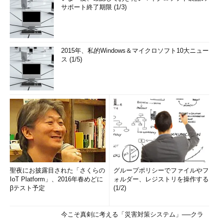
サポート終了期限 (1/3)
2015年、私的Windows＆マイクロソフト10大ニュー
ス (1/5)
聖夜にお披露目された「さくらの
グループポリシーでファイルやフ
IoT Platform」、2016年春めどに
ォルダー、レジストリを操作する
βテスト予定
(1/2)
今こそ真剣に考える「災害対策システム」──クラ