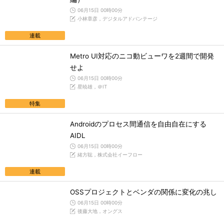
06月15日 00時00分
小林章彦，デジタルアドバンテージ
連載
Metro UI対応のニコ動ビューワを2週間で開発
せよ
06月15日 00時00分
星暁雄，＠IT
特集
Androidのプロセス間通信を自由自在にする
AIDL
06月15日 00時00分
緒方聡，株式会社イーフロー
連載
OSSプロジェクトとベンダの関係に変化の兆し
06月15日 00時00分
後藤大地，オングス