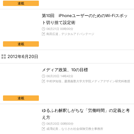
連載
第10回 iPhoneユーザーのためのWi-Fiスポッ
ト切り捨て設定術
06月21日 00時00分
島田広道，デジタルアドバンテージ
連載
2012年6月20日
メディア政策、10の目標
06月20日 14時42分
中村伊知哉，慶應義塾大学大学院メディアデザイン研究科教授
連載
ゆるふわ解釈しがちな「労働時間」の定義と考
え方
06月20日 00時00分
成澤紀美，なりさわ社会保険労務士事務所