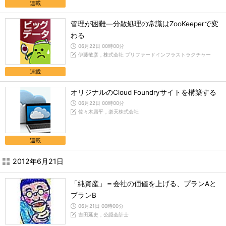
連載
管理が困難―分散処理の常識はZooKeeperで変
わる
06月22日 00時00分
伊藤敬彦，株式会社 プリファードインフラストラクチャー
連載
オリジナルのCloud Foundryサイトを構築する
06月22日 00時00分
佐々木庸平，楽天株式会社
連載
2012年6月21日
「純資産」＝会社の価値を上げる、プランAと
プランB
06月21日 00時00分
吉田延史，公認会計士