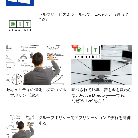
セルフサービスBIツールって、Excelとどう違う？
(1/2)
セキュリティの強化に役立つグル
熟成されて15年、昔も今も変わら
ープポリシー設定
ないActive Directory――でも、
なぜ“Active”なの？
グループポリシーでアプリケーションの実行を制御
する