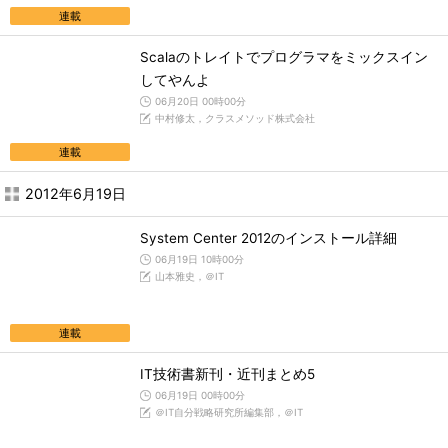
連載
Scalaのトレイトでプログラマをミックスイン
してやんよ
06月20日 00時00分
中村修太，クラスメソッド株式会社
連載
2012年6月19日
System Center 2012のインストール詳細
06月19日 10時00分
山本雅史，＠IT
連載
IT技術書新刊・近刊まとめ5
06月19日 00時00分
＠IT自分戦略研究所編集部，＠IT