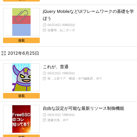
jQuery MobileなどUIフレームワークの基礎を学
ぼう
06月26日 00時00分
佐藤翔，ねこポッポ
連載
2012年6月25日
これが、普通
06月25日 10時00分
画：上里マア 構成：＠IT編集部，＠IT
連載
自由な設定が可能な最新リソース制御機能
06月25日 10時00分
後藤大地，＠IT