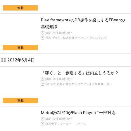
連載
Play frameworkのDB操作を楽にするEBeanの
基礎知識
06月06日 00時00分
長谷川智之，株式会社ビーブレイクシステムズ
連載
2012年6月4日
「稼ぐ」と「創造する」は両立しうるか？
06月04日 00時00分
＠IT自分戦略研究所エンジニアライフ事務局，＠IT
連載
Metro版のIE10がFlash Playerに一部対応
06月04日 00時00分
白石俊平，シーエー・モバイル