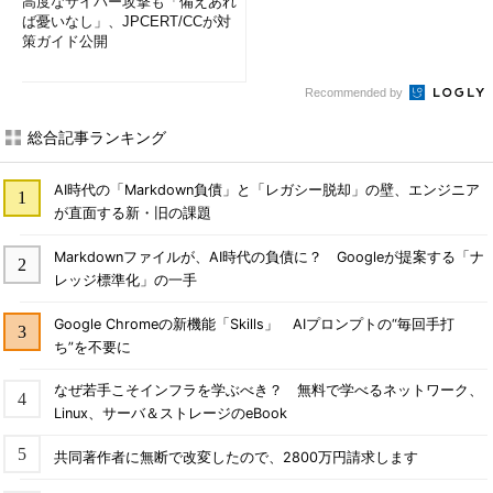
高度なサイバー攻撃も「備えあれ
ば憂いなし」、JPCERT/CCが対
策ガイド公開
Recommended by
総合記事ランキング
AI時代の「Markdown負債」と「レガシー脱却」の壁、エンジニア
が直面する新・旧の課題
Markdownファイルが、AI時代の負債に？ Googleが提案する「ナ
レッジ標準化」の一手
Google Chromeの新機能「Skills」 AIプロンプトの“毎回手打
ち”を不要に
なぜ若手こそインフラを学ぶべき？ 無料で学べるネットワーク、
Linux、サーバ＆ストレージのeBook
共同著作者に無断で改変したので、2800万円請求します