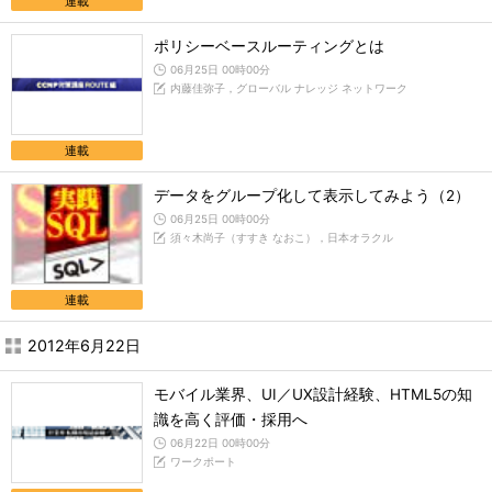
連載
ポリシーベースルーティングとは
06月25日 00時00分
内藤佳弥子，グローバル ナレッジ ネットワーク
連載
データをグループ化して表示してみよう（2）
06月25日 00時00分
須々木尚子（すすき なおこ），日本オラクル
連載
2012年6月22日
モバイル業界、UI／UX設計経験、HTML5の知
識を高く評価・採用へ
06月22日 00時00分
ワークポート