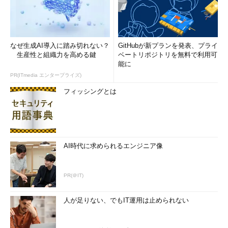
なぜ生成AI導入に踏み切れない？
GitHubが新プランを発表、プライ
生産性と組織力を高める鍵
ベートリポジトリを無料で利用可
能に
PR(ITmedia エンタープライズ)
フィッシングとは
AI時代に求められるエンジニア像
PR(＠IT)
人が足りない、でもIT運用は止められない