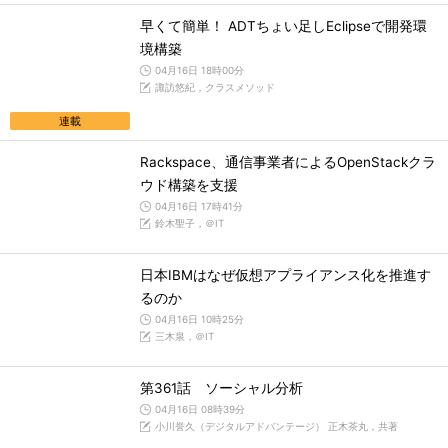
早くて簡単！ ADTちょい足しEclipseで開発環
境構築
04月16日 18時00分
諏訪悠紀，クラスメソッド
連載
Rackspace、通信事業者によるOpenStackクラ
ウド構築を支援
04月16日 17時41分
鈴木聖子，＠IT
日本IBMはなぜ仮想アプライアンス化を推進す
るのか
04月16日 10時25分
三木泉，＠IT
第361話 ソーシャル分析
04月16日 08時39分
小川誉久（デジタルアドバンテージ） 正木茶丸，共著