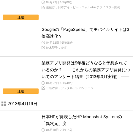
04月22日 18時00分
佐藤淳，日本アイ・ビー・エム Lotusテクノロジー開発
連載
Googleの「PageSpeed」でモバイルサイトは3
倍高速化？
04月22日 16時08分
鈴木聖子，＠IT
業務アプリ開発は5年後どうなると予想されて
いるのか？―― これからの業務アプリ開発につ
いてのアンケート結果（2013年3月実施） ――
04月22日 13時49分
一色政彦，デジタルアドバンテージ
連載
2013年4月19日
日本HPが発表したHP Moonshot Systemの
「異次元」度
04月19日 20時16分