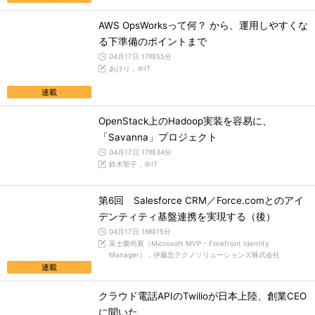
AWS OpsWorksって何？ から、運用しやすくな
る下準備のポイントまで
04月17日 17時55分
あけり，＠IT
連載
OpenStack上のHadoop実装を容易に、
「Savanna」プロジェクト
04月17日 17時34分
鈴木聖子，＠IT
第6回 Salesforce CRM／Force.comとのアイ
デンティティ基盤連携を実現する（後）
04月17日 16時15分
富士榮尚寛（Microsoft MVP - Forefront Identity
Manager），伊藤忠テクノソリューションズ株式会社
連載
クラウド電話APIのTwilioが日本上陸、創業CEO
に聞いた