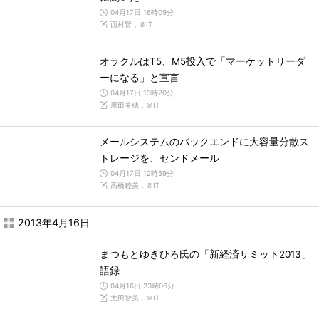
04月17日 16時09分
西村賢，＠IT
オラクルはT5、M5投入で「マーケットリーダ
ーになる」と宣言
04月17日 13時20分
原田美穂，＠IT
メールシステムのバックエンドに大容量分散ス
トレージを、センドメール
04月17日 12時59分
高橋睦美，＠IT
2013年4月16日
まつもとゆきひろ氏の「新経済サミット2013」
語録
04月16日 23時06分
太田智美，＠IT