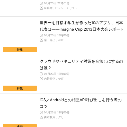
04月23日 22時01分
星暁雄，ITジャーナリスト
世界一を目指す学生が作った10のアプリ、日本
代表は――Imagine Cup 2013日本大会レポート
04月23日 18時00分
柴田克己，＠IT
特集
クラウドやセキュリティ対策を台無しにするの
は誰？
04月23日 18時00分
内野宏信，＠IT
特集
iOS／Androidとの相互API呼び出しを行う際の
コツ
04月23日 18時00分
森本数馬，グリー
連載