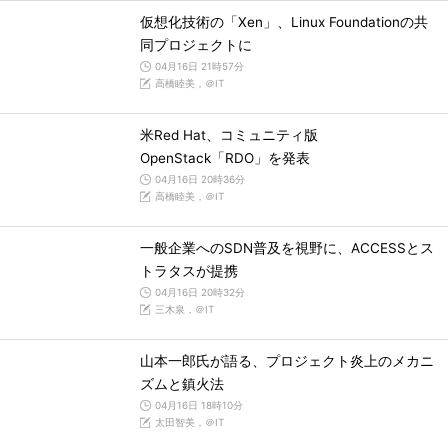
仮想化技術の「Xen」、Linux Foundationの共
同プロジェクトに
04月16日 21時57分
高橋睦美，＠IT
米Red Hat、コミュニティ版
OpenStack「RDO」を発表
04月16日 20時36分
高橋睦美，＠IT
一般企業へのSDN普及を視野に、ACCESSとス
トラタスが提携
04月16日 20時32分
三木泉，＠IT
山本一郎氏が語る、プロジェクト炎上のメカニ
ズムと鎮火法
04月16日 18時10分
太田智美，＠IT