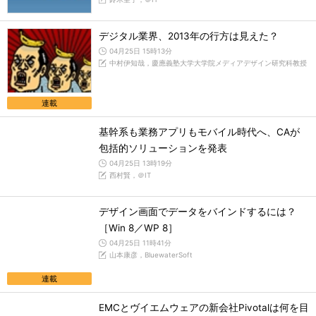
デジタル業界、2013年の行方は見えた？
04月25日 15時13分
中村伊知哉，慶應義塾大学大学院メディアデザイン研究科教授
連載
基幹系も業務アプリもモバイル時代へ、CAが
包括的ソリューションを発表
04月25日 13時19分
西村賢，＠IT
デザイン画面でデータをバインドするには？
［Win 8／WP 8］
04月25日 11時41分
山本康彦，BluewaterSoft
連載
EMCとヴイエムウェアの新会社Pivotalは何を目