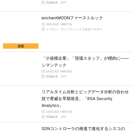
高橋睦美，＠IT
enchantMOONファーストルック
04月24日 14時21分
ドリキン，サンフランシスコ在住ブロガー
連載
「小規模企業」「現場スタッフ」が標的に――
シマンテック
04月24日 14時18分
高橋睦美，＠IT
リアルタイム分析とビッグデータ分析の合わせ
技で脅威を早期発見、「RSA Security
Analytics」
04月24日 14時10分
高橋睦美，＠IT
SDNコントローラの推進で進化するシスコの