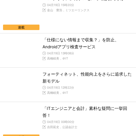
04月19日 15時20分
金山 豊浩，ミツエーリンクス
連載
「仕様にない情報まで収集？」を防止、
Androidアプリ検査サービス
04月19日 13時08分
高橋睦美，＠IT
フォーティネット、性能向上をさらに追求した
新モデル
04月19日 12時22分
高橋睦美，＠IT
「ITエンジニアと会計」素朴な疑問に一挙回
答！
04月19日 00時00分
吉田延史，公認会計士