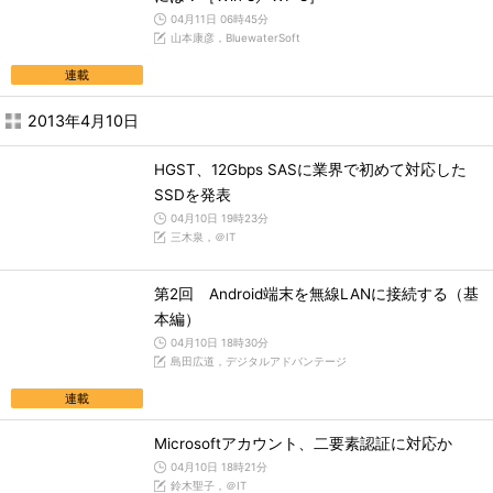
04月11日 06時45分
山本康彦，BluewaterSoft
連載
2013年4月10日
HGST、12Gbps SASに業界で初めて対応した
SSDを発表
04月10日 19時23分
三木泉，＠IT
第2回 Android端末を無線LANに接続する（基
本編）
04月10日 18時30分
島田広道，デジタルアドバンテージ
連載
Microsoftアカウント、二要素認証に対応か
04月10日 18時21分
鈴木聖子，＠IT