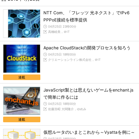
NTT Com、「フレッツ 光ネクスト」でIPv6
PPPoE接続を標準提供
04月25日 23時00分
高橋睦美，＠IT
Apache CloudStackの開発プロセスを知ろう
04月25日 18時00分
クリエーションライン株式会社，＠IT
連載
JavaScript製とは思えないゲームをenchant.js
で簡単に作るには
04月25日 18時00分
佐藤浩昭 大関隆介，ゆめみ
連載
仮想ルータのいまとこれから～Vyattaを例に～
04月25日 18時00分