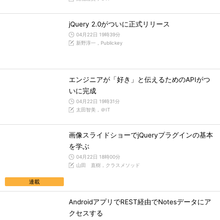
jQuery 2.0がついに正式リリース
04月22日 19時39分
新野淳一，Publickey
エンジニアが「好き」と伝えるためのAPIがつ
いに完成
04月22日 19時31分
太田智美，＠IT
画像スライドショーでjQueryプラグインの基本
を学ぶ
04月22日 18時00分
山田 直樹，クラスメソッド
連載
AndroidアプリでREST経由でNotesデータにア
クセスする