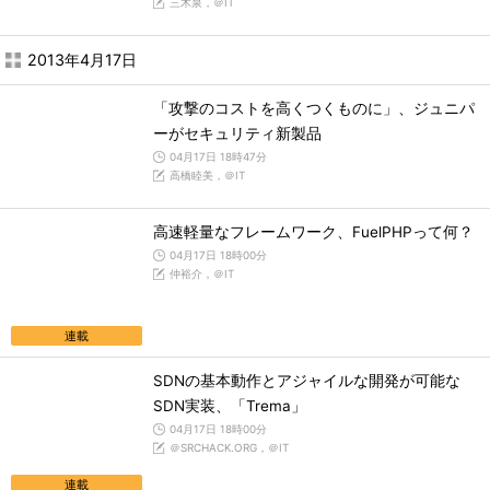
三木泉，＠IT
2013年4月17日
「攻撃のコストを高くつくものに」、ジュニパ
ーがセキュリティ新製品
04月17日 18時47分
高橋睦美，＠IT
高速軽量なフレームワーク、FuelPHPって何？
04月17日 18時00分
仲裕介，＠IT
連載
SDNの基本動作とアジャイルな開発が可能な
SDN実装、「Trema」
04月17日 18時00分
＠SRCHACK.ORG，＠IT
連載