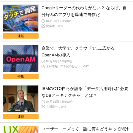
Googleリーダーの代わりがない？ ならば、自
分好みのアプリを爆速で自作だ
04月26日 18時00分
蜜葉優，＠IT
連載
企業で、大学で、クラウドで……広がる
OpenAMの導入
04月26日 18時00分
木村幸敏（TIS株式会社），＠IT
特集
IBMのCTO自らが語る「データ活用時代に必要
なDBアーキテクチャ」とは？
04月26日 18時00分
谷川耕一，＠IT
連載
ユーザーニーズって、誰に何をどうやって聞け