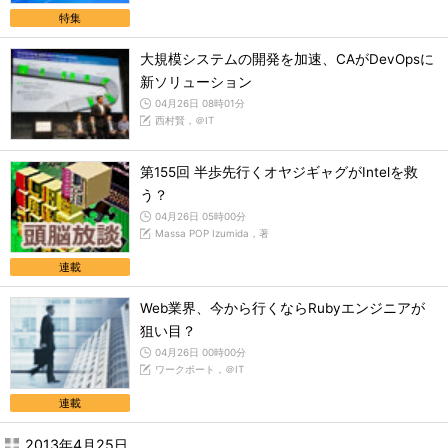
特集
大規模システムの開発を加速、CAがDevOpsに
新ソリューション
04月26日 08時01分
西村賢，＠IT
第155回 半歩先行くオヤジギャグがIntelを救
う？
04月26日 05時00分
Massa POP Izumida，著
連載
Web業界、今から行くならRubyエンジニアが
狙い目？
04月26日 00時00分
ワークポート，＠IT
連載
2013年4月25日