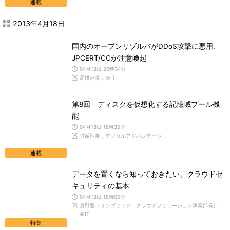
連載
2013年4月18日
国内のオープンリゾルバがDDoS攻撃に悪用、
JPCERT/CCが注意喚起
04月18日 20時34分
高橋睦美，＠IT
第8回 ディスクを仮想化する記憶域プール機
能
04月18日 18時35分
打越浩幸，デジタルアドバンテージ
連載
データを置くなら知っておきたい、クラウドセ
キュリティの基本
04月18日 18時00分
宮野豊（サンブリッジ クラウドソリューション事業部長），
＠IT
特集