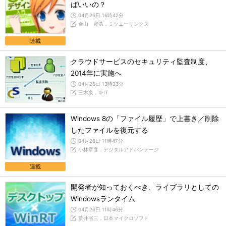
ばいいの？
04月26日 16時42分
金山 豊浩，ミツエーリンクス
連載
クラウドサービスのセキュリティ監査制度、
2014年に実施へ
04月26日 13時23分
三木泉，＠IT
Windows 8の「ファイル履歴」で上書き／削除
したファイルを復元する
04月26日 11時47分
小林章彦，デジタルアドバンテージ
連載
開発者が知っておくべき、ライブラリとしての
Windowsランタイム
04月26日 11時46分
荒井省三，日本マイクロソフト