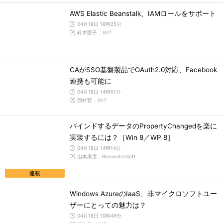
AWS Elastic Beanstalk、IAMロールをサポート
04月18日 16時25分
鈴木聖子，＠IT
CAがSSO基盤製品でOAuth2.0対応、Facebook
連携も可能に
04月18日 14時51分
西村賢，＠IT
バインドするデータのPropertyChangedを楽に
実装するには？［Win 8／WP 8］
04月18日 14時14分
山本康彦，BluewaterSoft
連載
Windows AzureのIaaS、非マイクロソフトユー
ザーにとっての魅力は？
04月18日 10時49分