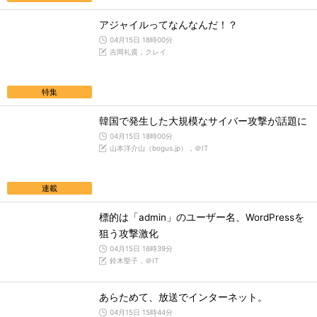
アジャイルってなんなんだ！？
04月15日 18時00分
吉岡礼貴，クレイ
特集
韓国で発生した大規模なサイバー攻撃が話題に
04月15日 18時00分
山本洋介山（bogus.jp），＠IT
連載
標的は「admin」のユーザー名、WordPressを
狙う攻撃激化
04月15日 16時39分
鈴木聖子，＠IT
あらためて、放送でインターネット。
04月15日 15時44分