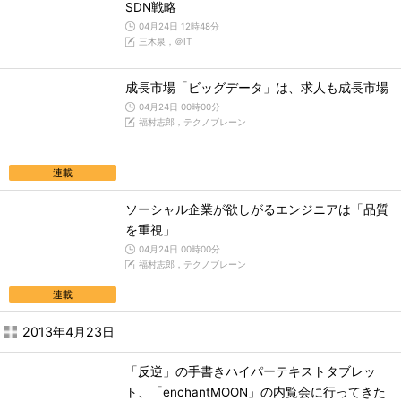
SDN戦略
04月24日 12時48分
三木泉，＠IT
成長市場「ビッグデータ」は、求人も成長市場
04月24日 00時00分
福村志郎，テクノブレーン
連載
ソーシャル企業が欲しがるエンジニアは「品質
を重視」
04月24日 00時00分
福村志郎，テクノブレーン
連載
2013年4月23日
「反逆」の手書きハイパーテキストタブレッ
ト、「enchantMOON」の内覧会に行ってきた