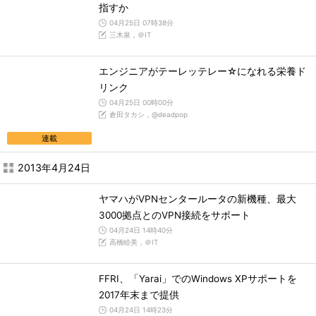
指すか
04月25日 07時38分
三木泉，＠IT
エンジニアがテーレッテレー☆になれる栄養ド
リンク
04月25日 00時00分
倉田タカシ，@deadpop
連載
2013年4月24日
ヤマハがVPNセンタールータの新機種、最大
3000拠点とのVPN接続をサポート
04月24日 14時40分
高橋睦美，＠IT
FFRI、「Yarai」でのWindows XPサポートを
2017年末まで提供
04月24日 14時23分