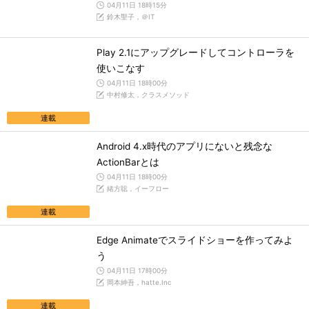
04月11日 18時15分
鈴木聖子，＠IT
Play 2.1にアップグレードしてコントローラを
使いこなす
04月11日 18時00分
中村修太，クラスメソッド
連載
Android 4.x時代のアプリにないと残念な
ActionBarとは
04月11日 18時00分
緒方聡，イーフロー
連載
Edge Animateでスライドショーを作ってみよ
う
04月11日 17時00分
岡本紳吾，hatte.Inc
連載