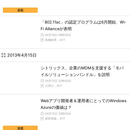
連載
「802.11ac」の認定プログラムは6月開始、Wi-
Fi Allianceが表明
04月16日 08時00分
高橋睦美，＠IT
2013年4月15日
シトリックス、企業のMDMを支援する「モバ
イルソリューションバンドル」を説明
04月15日 22時43分
大津心，＠IT
Webアプリ開発者＆運用者にとってのWindows
Azureの価値は？
04月15日 20時03分
原田美穂，＠IT
連載