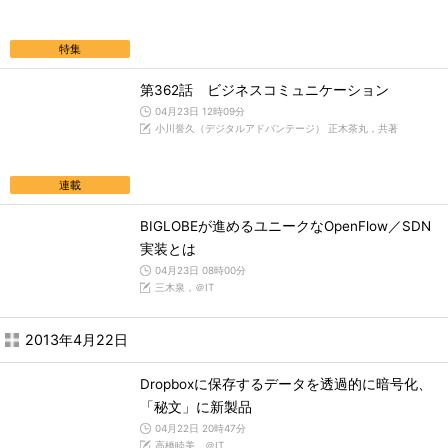
特集
第362話 ビジネスコミュニケーション
04月23日 12時09分
小川誉久（デジタルアドバンテージ） 正木茶丸，共著
連載
BIGLOBEが進めるユニークなOpenFlow／SDN
実装とは
04月23日 08時00分
三木泉，＠IT
2013年4月22日
Dropboxに保存するデータを透過的に暗号化、
「秘文」に新製品
04月22日 20時47分
高橋睦美，＠IT