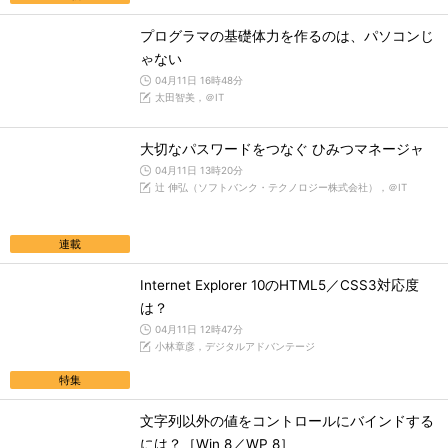
プログラマの基礎体力を作るのは、パソコンじ
ゃない
04月11日 16時48分
太田智美，＠IT
大切なパスワードをつなぐ ひみつマネージャ
04月11日 13時20分
辻 伸弘（ソフトバンク・テクノロジー株式会社），＠IT
連載
Internet Explorer 10のHTML5／CSS3対応度
は？
04月11日 12時47分
小林章彦，デジタルアドバンテージ
特集
文字列以外の値をコントロールにバインドする
には？［Win 8／WP 8］