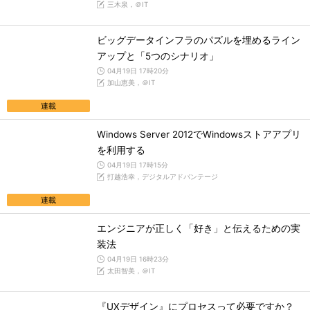
三木泉，＠IT
ビッグデータインフラのパズルを埋めるライン
アップと「5つのシナリオ」
04月19日 17時20分
加山恵美，＠IT
連載
Windows Server 2012でWindowsストアアプリ
を利用する
04月19日 17時15分
打越浩幸，デジタルアドバンテージ
連載
エンジニアが正しく「好き」と伝えるための実
装法
04月19日 16時23分
太田智美，＠IT
『UXデザイン』にプロセスって必要ですか？