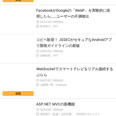
FacebookがGoogleの「WebP」を実験的に採
用したら……ユーザーの不満噴出
04月23日 16時36分
鈴木聖子，＠IT
コピペ歓迎！ JSSECがセキュアなAndroidアプ
リ開発ガイドラインの新版
04月23日 15時54分
高橋睦美，＠IT
WebSocketでスマートテレビをリアル接続する
ぷらら
04月23日 15時40分
山崎潤一郎，insideout
連載
ASP.NET MVCの新機能
04月23日 12時30分
花田善仁（監修：山田祥寛），WINGSプロジェクト