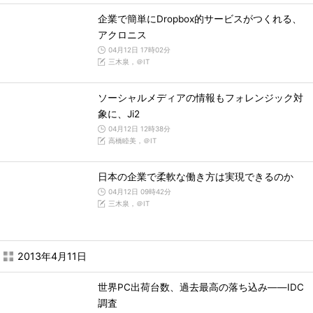
企業で簡単にDropbox的サービスがつくれる、
アクロニス
04月12日 17時02分
三木泉，＠IT
ソーシャルメディアの情報もフォレンジック対
象に、Ji2
04月12日 12時38分
高橋睦美，＠IT
日本の企業で柔軟な働き方は実現できるのか
04月12日 09時42分
三木泉，＠IT
2013年4月11日
世界PC出荷台数、過去最高の落ち込み――IDC
調査