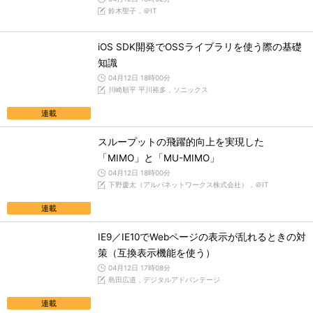
鈴木聖子，＠IT
iOS SDK開発でOSSライブラリを使う際の基礎
知識
04月12日 18時00分
川崎順平 平川裕多，ソニックス
連載
スループットの飛躍的向上を実現した
「MIMO」と「MU-MIMO」
04月12日 18時00分
下野慶太（アルバネットワークス株式会社），＠IT
連載
IE9／IE10でWebページの表示が乱れるときの対
策（互換表示機能を使う）
04月12日 17時08分
島田広道，デジタルアドバンテージ
連載