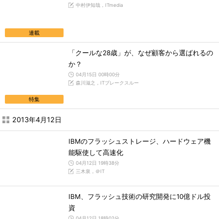
中村伊知哉，ITmedia
連載
「クールな28歳」が、なぜ顧客から選ばれるの
か？
04月15日 00時00分
森川滋之，ITブレークスルー
特集
2013年4月12日
IBMのフラッシュストレージ、ハードウェア機
能駆使して高速化
04月12日 19時38分
三木泉，＠IT
IBM、フラッシュ技術の研究開発に10億ドル投
資
04月12日 18時02分