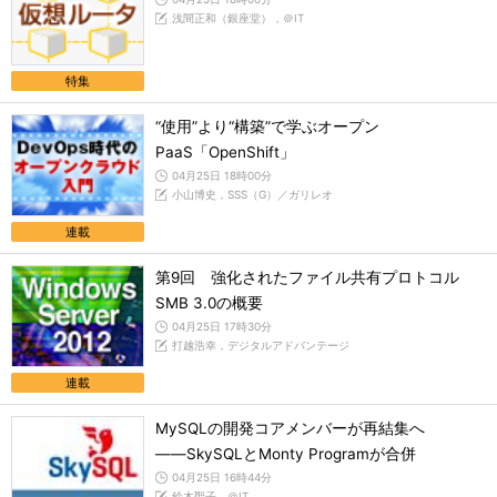
浅間正和（銀座堂），＠IT
特集
“使用”より“構築”で学ぶオープン
PaaS「OpenShift」
04月25日 18時00分
小山博史，SSS（G）／ガリレオ
連載
第9回 強化されたファイル共有プロトコル
SMB 3.0の概要
04月25日 17時30分
打越浩幸，デジタルアドバンテージ
連載
MySQLの開発コアメンバーが再結集へ
――SkySQLとMonty Programが合併
04月25日 16時44分
鈴木聖子，＠IT