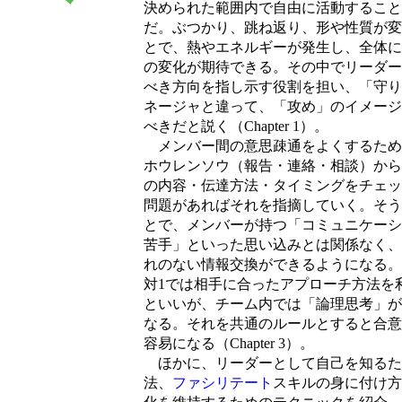
決められた範囲内で自由に活動すること
だ。ぶつかり、跳ね返り、形や性質が変
とで、熱やエネルギーが発生し、全体に
の変化が期待できる。その中でリーダー
べき方向を指し示す役割を担い、「守り
ネージャと違って、「攻め」のイメージ
べきだと説く（Chapter 1）。
メンバー間の意思疎通をよくするため
ホウレンソウ（報告・連絡・相談）から
の内容・伝達方法・タイミングをチェッ
問題があればそれを指摘していく。そう
とで、メンバーが持つ「コミュニケーシ
苦手」といった思い込みとは関係なく、
れのない情報交換ができるようになる。
対1では相手に合ったアプローチ方法を
といいが、チーム内では「論理思考」が
なる。それを共通のルールとすると合意
容易になる（Chapter 3）。
ほかに、リーダーとして自己を知るた
法、
ファシリテート
スキルの身に付け方