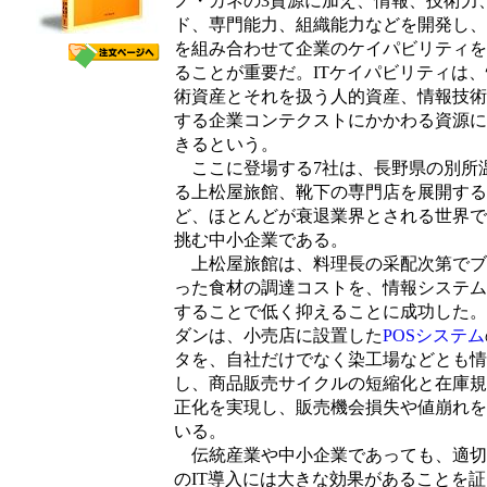
ノ・カネの3資源に加え、情報、技術力
ド、専門能力、組織能力などを開発し、
を組み合わせて企業のケイパビリティを
ることが重要だ。ITケイパビリティは
術資産とそれを扱う人的資産、情報技術
する企業コンテクストにかかわる資源に
きるという。
ここに登場する7社は、長野県の別所
る上松屋旅館、靴下の専門店を展開する
ど、ほとんどが衰退業界とされる世界で
挑む中小企業である。
上松屋旅館は、料理長の采配次第でブ
った食材の調達コストを、情報システム
することで低く抑えることに成功した。
ダンは、小売店に設置した
POSシステム
タを、自社だけでなく染工場などとも情
し、商品販売サイクルの短縮化と在庫規
正化を実現し、販売機会損失や値崩れを
いる。
伝統産業や中小企業であっても、適切
のIT導入には大きな効果があることを