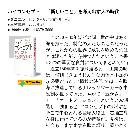
ハイコンセプト──「新しいこと」を考え出す人の時代
●ダニエル・ピンク=著／大前 研一=訳
●三笠書房 2006年5月
●1900円＋税 4-8379-5666-1
この20～30年ほどの間、世の中はあ
識を持った、特定の人たちのものだった
が、これからの世界で成功を収めるのは
とは違った能力を持つ人だという。本書
の6つの重要な資質についてまとめてい
過去150年間を振り返ると、“工業の時
は、強靱（きょうじん）な肉体と不屈の
が必要だった。“情報の時代”では、左
考に熟達しているナレッジワーカーが中
役割を担ってきた。やがて「豊かさ」「
ア」「オートメーション」という3つの
透し、強まると、“コンセプトの時代”
そこで中心となる登場人物は「右脳主導
を身に付けているのが特徴だ。今後は、
社会も、ますます右脳に頼り、築かれる