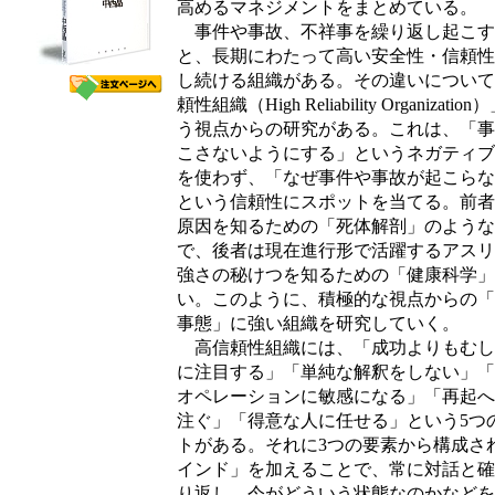
高めるマネジメントをまとめている。
事件や事故、不祥事を繰り返し起こす
と、長期にわたって高い安全性・信頼性
し続ける組織がある。その違いについて
頼性組織（High Reliability Organizatio
う視点からの研究がある。これは、「事
こさないようにする」というネガティブ
を使わず、「なぜ事件や事故が起こらな
という信頼性にスポットを当てる。前者
原因を知るための「死体解剖」のような
で、後者は現在進行形で活躍するアスリ
強さの秘けつを知るための「健康科学」
い。このように、積極的な視点からの「
事態」に強い組織を研究していく。
高信頼性組織には、「成功よりもむし
に注目する」「単純な解釈をしない」「
オペレーションに敏感になる」「再起へ
注ぐ」「得意な人に任せる」という5つ
トがある。それに3つの要素から構成さ
インド」を加えることで、常に対話と確
り返し、今がどういう状態なのかなどを