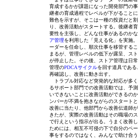
育成するかが課題になった開発部門の事
継者の育成過程でレベルが下がることに
難色を示すが、そこは一種の投資だと割
り、改善活動がスタートする。後継者育
要性を主張し、どんな仕事があるのかな
ア管理
を利用した「見える化」を実施。
ーダーを任命し、順次仕事を移管するこ
まるが、管理レベルの低下が露呈、スト
が停止した。その後、ストア管理は日常
管理の
PDCAサイクル
を回す道具である
再確認し、改善に動き出す。
トラブル対応など突発的な対応が多く
るサポート部門での改善活動では、予測
いできないことに改善活動ができるのか
ンバーが不満を抱きながらのスタートと
改善に当たり、他部門から改善伝道師が
きたが、実際の改善活動はその職場のス
で行えという指示が出る。うまく改善し
ためには、相互不可侵の下で自分のペー
事をするのではなく、みんなで助け合う