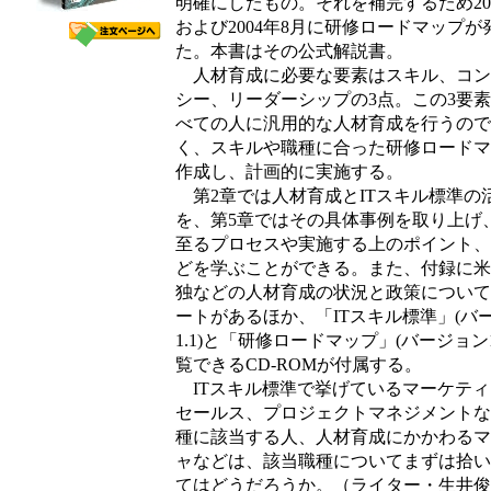
明確にしたもの。それを補完するため200
および2004年8月に研修ロードマップが
た。本書はその公式解説書。
人材育成に必要な要素はスキル、コン
シー、リーダーシップの3点。この3要
べての人に汎用的な人材育成を行うので
く、スキルや職種に合った研修ロードマ
作成し、計画的に実施する。
第2章では人材育成とITスキル標準の
を、第5章ではその具体事例を取り上げ
至るプロセスや実施する上のポイント、
どを学ぶことができる。また、付録に米
独などの人材育成の状況と政策について
ートがあるほか、「ITスキル標準」(バ
1.1)と「研修ロードマップ」(バージョン1
覧できるCD-ROMが付属する。
ITスキル標準で挙げているマーケティ
セールス、プロジェクトマネジメントな
種に該当する人、人材育成にかかわるマ
ャなどは、該当職種についてまずは拾い
てはどうだろうか。（ライター・生井俊