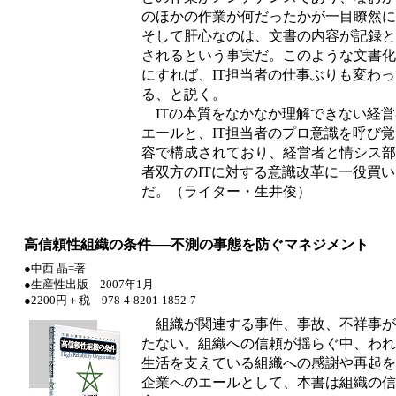
のほかの作業が何だったかが一目瞭然に
そして肝心なのは、文書の内容が記録と
されるという事実だ。このような文書化
にすれば、IT担当者の仕事ぶりも変わ
る、と説く。
ITの本質をなかなか理解できない経営
エールと、IT担当者のプロ意識を呼び
容で構成されており、経営者と情シス部
者双方のITに対する意識改革に一役買
だ。（ライター・生井俊）
高信頼性組織の条件──不測の事態を防ぐマネジメント
●中西 晶=著
●生産性出版 2007年1月
●2200円＋税 978-4-8201-1852-7
組織が関連する事件、事故、不祥事が
たない。組織への信頼が揺らぐ中、われ
生活を支えている組織への感謝や再起を
企業へのエールとして、本書は組織の信