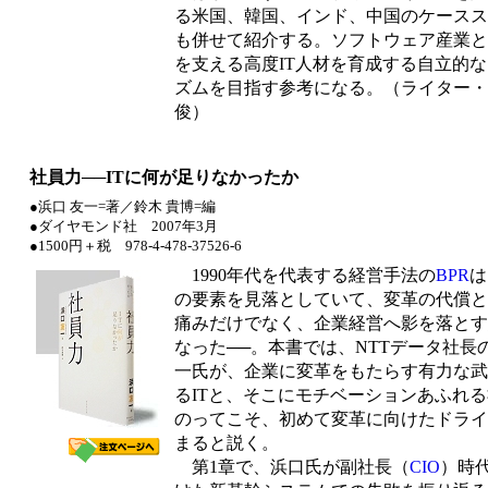
る米国、韓国、インド、中国のケースス
も併せて紹介する。ソフトウェア産業と
を支える高度IT人材を育成する自立的
ズムを目指す参考になる。（ライター・
俊）
社員力──ITに何が足りなかったか
●浜口 友一=著／鈴木 貴博=編
●ダイヤモンド社 2007年3月
●1500円＋税 978-4-478-37526-6
1990年代を代表する経営手法の
BPR
は
の要素を見落としていて、変革の代償と
痛みだけでなく、企業経営へ影を落とす
なった──。本書では、NTTデータ社長
一氏が、企業に変革をもたらす有力な武
るITと、そこにモチベーションあふれ
のってこそ、初めて変革に向けたドライ
まると説く。
第1章で、浜口氏が副社長（
CIO
）時