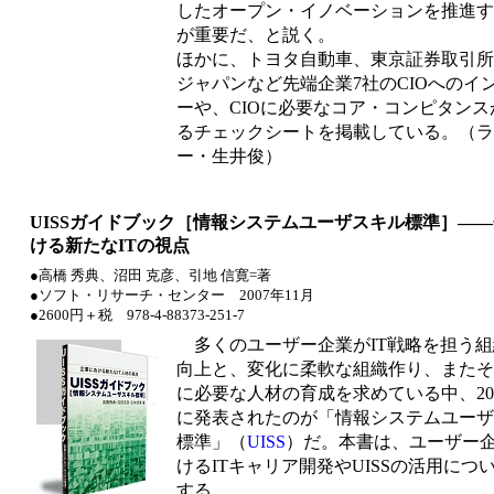
したオープン・イノベーションを推進す
が重要だ、と説く。
ほかに、トヨタ自動車、東京証券取引所
ジャパンなど先端企業7社のCIOへのイ
ーや、CIOに必要なコア・コンピタンス
るチェックシートを掲載している。（ラ
ー・生井俊）
UISSガイドブック［情報システムユーザスキル標準］―
ける新たなITの視点
●高橋 秀典、沼田 克彦、引地 信寛=著
●ソフト・リサーチ・センター 2007年11月
●2600円＋税 978-4-88373-251-7
多くのユーザー企業がIT戦略を担う組
向上と、変化に柔軟な組織作り、またそ
に必要な人材の育成を求めている中、200
に発表されたのが「情報システムユーザ
標準」（
UISS
）だ。本書は、ユーザー
けるITキャリア開発やUISSの活用につ
する。