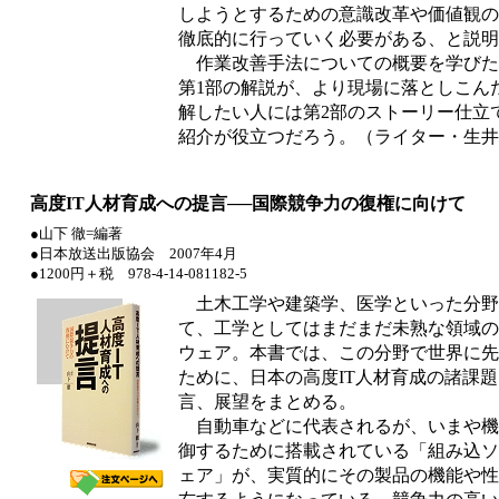
しようとするための意識改革や価値観の
徹底的に行っていく必要がある、と説明
作業改善手法についての概要を学びた
第1部の解説が、より現場に落としこん
解したい人には第2部のストーリー仕立
紹介が役立つだろう。（ライター・生井
高度IT人材育成への提言──国際競争力の復権に向けて
●山下 徹=編著
●日本放送出版協会 2007年4月
●1200円＋税 978-4-14-081182-5
土木工学や建築学、医学といった分野
て、工学としてはまだまだ未熟な領域の
ウェア。本書では、この分野で世界に先
ために、日本の高度IT人材育成の諸課
言、展望をまとめる。
自動車などに代表されるが、いまや機
御するために搭載されている「組み込ソ
ェア」が、実質的にその製品の機能や性