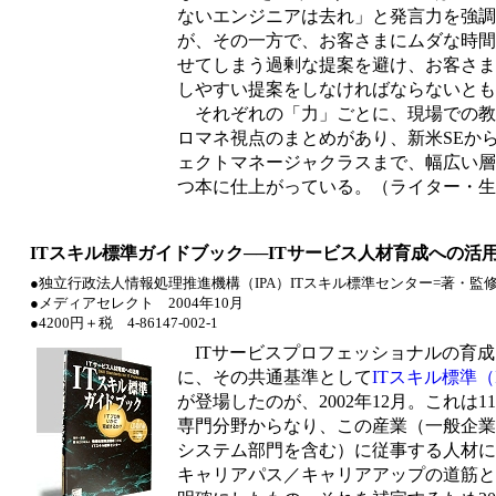
ないエンジニアは去れ」と発言力を強調
が、その一方で、お客さまにムダな時間
せてしまう過剰な提案を避け、お客さま
しやすい提案をしなければならないとも
それぞれの「力」ごとに、現場での教
ロマネ視点のまとめがあり、新米SEか
ェクトマネージャクラスまで、幅広い層
つ本に仕上がっている。（ライター・生
ITスキル標準ガイドブック──ITサービス人材育成への活
●独立行政法人情報処理推進機構（IPA）ITスキル標準センター=著・監
●メディアセレクト 2004年10月
●4200円＋税 4-86147-002-1
ITサービスプロフェッショナルの育成
に、その共通基準として
ITスキル標準（I
が登場したのが、2002年12月。これは11
専門分野からなり、この産業（一般企業
システム部門を含む）に従事する人材に
キャリアパス／キャリアアップの道筋と