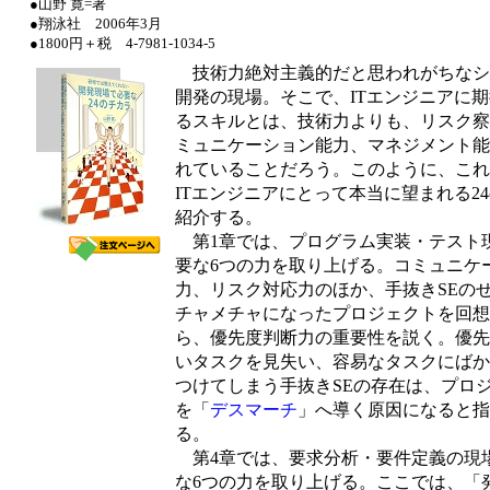
●山野 寛=著
●翔泳社 2006年3月
●1800円＋税 4-7981-1034-5
技術力絶対主義的だと思われがちなシ
開発の現場。そこで、ITエンジニアに
るスキルとは、技術力よりも、リスク察
ミュニケーション能力、マネジメント能
れていることだろう。このように、これ
ITエンジニアにとって本当に望まれる2
紹介する。
第1章では、プログラム実装・テスト
要な6つの力を取り上げる。コミュニケ
力、リスク対応力のほか、手抜きSEの
チャメチャになったプロジェクトを回想
ら、優先度判断力の重要性を説く。優先
いタスクを見失い、容易なタスクにばか
つけてしまう手抜きSEの存在は、プロ
を「
デスマーチ
」へ導く原因になると指
る。
第4章では、要求分析・要件定義の現
な6つの力を取り上げる。ここでは、「