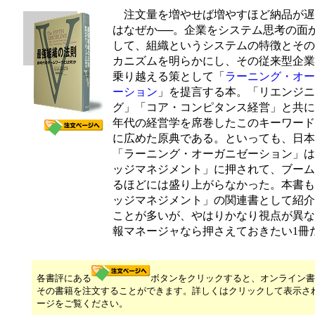
注文量を増やせば増やすほど納品が遅
はなぜか──。企業をシステム思考の面
して、組織というシステムの特徴とその
カニズムを明らかにし、その従来型企業
乗り越える策として「
ラーニング・オー
ーション
」を提言する本。「リエンジニ
グ」「コア・コンピタンス経営」と共に、
年代の経営学を席巻したこのキーワード
に広めた原典である。といっても、日本
「ラーニング・オーガニゼーション」は
ッジマネジメント」に押されて、ブーム
るほどには盛り上がらなかった。本書も
ッジマネジメント」の関連書として紹介
ことが多いが、やはりかなり視点が異な
報マネージャなら押さえておきたい1冊
各書評にある
ボタンをクリックすると、オンライン書
その書籍を注文することができます。詳しくはクリックして表示さ
ージをご覧ください。