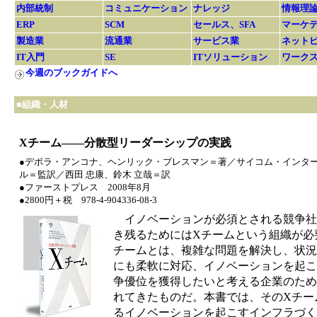
内部統制
コミュニケーション
ナレッジ
情報理
ERP
SCM
セールス、SFA
マーケ
製造業
流通業
サービス業
ネット
IT入門
SE
ITソリューション
ワーク
今週のブックガイドへ
■組織・人材
Xチーム――分散型リーダーシップの実践
●デボラ・アンコナ、ヘンリック・ブレスマン＝著／サイコム・インタ
ル＝監訳／西田 忠康、鈴木 立哉＝訳
●ファーストプレス 2008年8月
●2800円＋税 978-4-904336-08-3
イノベーションが必須とされる競争社
き残るためにはXチームという組織が必
チームとは、複雑な問題を解決し、状況
にも柔軟に対応、イノベーションを起こ
争優位を獲得したいと考える企業のため
れてきたものだ。本書では、そのXチー
るイノベーションを起こすインフラづく