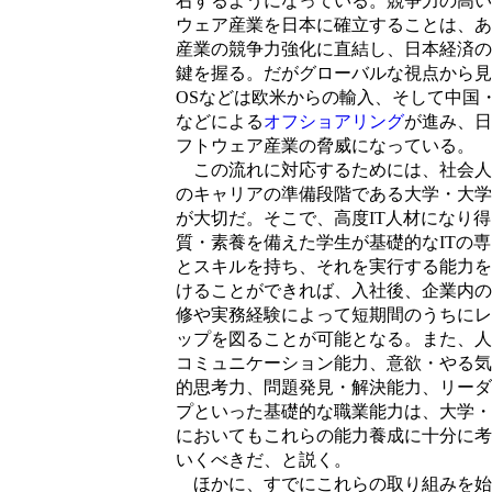
右するようになっている。競争力の高い
ウェア産業を日本に確立することは、あ
産業の競争力強化に直結し、日本経済の
鍵を握る。だがグローバルな視点から見
OSなどは欧米からの輸入、そして中国
などによる
オフショアリング
が進み、日
フトウェア産業の脅威になっている。
この流れに対応するためには、社会人
のキャリアの準備段階である大学・大学
が大切だ。そこで、高度IT人材になり
質・素養を備えた学生が基礎的なITの
とスキルを持ち、それを実行する能力を
けることができれば、入社後、企業内の
修や実務経験によって短期間のうちにレ
ップを図ることが可能となる。また、人
コミュニケーション能力、意欲・やる気
的思考力、問題発見・解決能力、リーダ
プといった基礎的な職業能力は、大学・
においてもこれらの能力養成に十分に考
いくべきだ、と説く。
ほかに、すでにこれらの取り組みを始