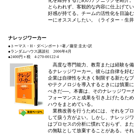
化を維持するためのテクニックを紹介。
とらわれず、客観的な内容に仕上げてい
好感が持てる。チームの活性化を目論む
ーにオススメしたい。（ライター・生井
ナレッジワーカー
●トーマス・H・ダベンポート=著／藤堂 圭太=訳
●ランダムハウス講談社 2006年4月
●2400円＋税 4-270-00122-4
高度な専門能力、教育または経験を備
るナレッジワーカー。彼らは自律を好む
企業は自律性を大きく制限する新たなプ
やテクノロジを導入するときには慎重に
べきだ──。本書は、そのナレッジワー
フォーマンスと成果を引き上げたるため
ハウをまとめている。
業務改善を行うためには、それをプロ
して扱う方がよい。しかし、ナレッジワ
はプロセスの分析に慣れておらず、また
の無駄として放棄することがある。それ