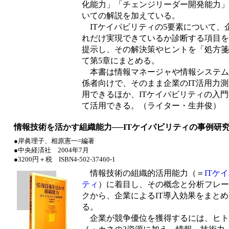
化能力」「チェンジリーダー開発能力」
いての解説を加えている。
ITケイパビリティの5要素について、
れだけ実現できているか診断する項目を
提示し、その解決策やヒントを「処方箋
て第5章にまとめる。
本書は情報マネージャや情報システム
係者向けで、そのまま企業のIT活用力
用できるほか、ITケイパビリティの入
て活用できる。（ライター・生井俊）
情報技術を活かす組織能力──ITケイパビリティの事例研
●岸眞理子、相原憲一=編著
●中央経済社 2004年7月
●3200円＋税 ISBN4-502-37460-1
情報技術の組織的活用能力（＝
ITケ
ティ
）に着目し、その概念と分析フレー
クから、企業によるIT導入効果をまと
る。
企業が競争優位を獲得するには、ヒト