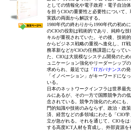
としての情報化や電子政府・電子自治体
を担うCIOの重要性と必要性について、
実践の両面から解説する。
1980年代の終わりから1990年代の初め
のCIOの役割は戦術的であり、純粋な技
キルが重視されていた。その後、技術的
からビジネス戦略の重視へ進化し、IT
務革新などがCIOの任務課題になってい
た、CIOは大規模なシステム開発のため
ュニケーション強化やリーダーシップの
求められ、最近では「
ITガバナンス
の発
「イノベーション」がキーワードになっ
いる。
日本のネットワークインフラは世界最先
ルにあるが、その一方で国際競争力の低
念されている。競争力強化のためにも、
門的知識や技術のみならず、政治・政策
済、経営などの多領域にわたる「CIO学
立が急がれる。それを通じて、CIOをは
する高度ICT人材を育成し、外部資源を