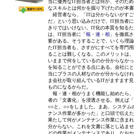
当に優秀なIT担当者とは何か、そのた
なスキルとは何かを掘り下げたのが本書
経営者なら、「ITは分からないがすご
だ」という思い込みだけで、IT担当者
きりではいけない。IT化の本質を知る
は、IT担当者に「
報・連・相
」を徹底さ
要がある。そうすることで、いくら理論
たIT担当者も、さすがにすべてを専門
ることは難しくなる。このメリットは、
いままで何をしているのか分からなかっ
を知ることができる点にある。会社にと
当にプラスの人材なのかが分からなけれ
ま会社が取り組んでいるITがますます
ものになるからだ。
報・連・相がうまく機能し始めたら、I
者の「文書化」を浸透させる。例えば「
○○と、○○をしました。まあ、システム
ナンス作業が多かった」と口頭で伝えた
果たして何がメンテナンス作業に含まれ
分からない。これを文書に落とし込ませ
どの作業がメンテナンスであり、なおか