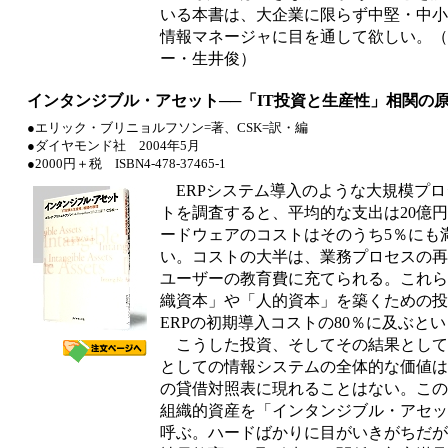
いる本書は、大企業に限らず中堅・中小
情報マネージャに目を通して欲しい。
（
ー・生井俊）
インタンジブル・アセット──「IT投資と生産性」相関の
●エリック・ブリニョルフソン=著、CSK=訳・編
●ダイヤモンド社 2004年5月
●2000円＋税 ISBN4-478-37465-1
ERPシステム導入のような大規模プロ
トを調査すると、平均的な支出は20億
ードウェアのコストはそのうち5％にも
い。コストの大半は、業務プロセスの再
ユーザーの教育費に充てられる。これら
織資本」や「人的資本」を築くための投
ERPの初期導入コストの80％に及ぶと
こうした投資、そしてその結果として
としての情報システムの全体的な価値は
の貸借対照表に現れることはない。この
組織的資産を「インタンジブル・アセッ
呼ぶ。ハードばかりに目がいきがちだが