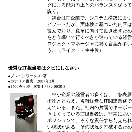
グによる能力向上とのバランスを保って
説く。
舞台はIT企業で、システム構築にまつ
ピソードだが、実体験に基づいた内容は
富んでおり、変革に向けて動き出すため
をどう導いて行くべきか迷っている経営
ロジェクトマネージャに響く言葉が多い
う。（ライター・生井俊）
優秀なIT担当者はクビにしなさい
●ブレインワークス=著
●カナリア書房 2007年3月
●1400円＋税 978-4-7782-0039-8
中小企業の経営者の多くは、ITを表層
術論ととらえ、複雑怪奇なIT関連業務
えている。また、社内の片隅でキーボー
きまくっているIT担当者は、非常にあ
ポジションで、ろくな責任すら与えられ
い現状がある。その状況を打破するため