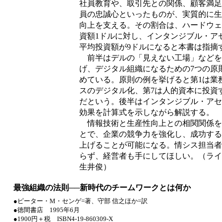
社員教育や、取引先との関係、顧客満足
員の忠誠心といったものが、実質的に生
向上を支える。その割合は、ハードウェ
資額1ドルに対し、インタンジブル・ア
平均投資額が9ドルになると本書は指摘
前半はデルの「見えない工場」などを
げ、デジタル組織になるための7つの原
めている。原則の例を挙げると第1は業
スのデジタル化、第7は人的資本に投資
だという。後半はインタンジブル・アセ
効果を計算式を示しながら解説する。
情報技術と生産性向上との相関関係を
とで、企業の競争力を強化し、成功する
上げることが可能になる。情シス担当者
らず、経営者も手にしてほしい。（ライ
生井俊）
最強組織の法則──新時代のチームワークとは何か
●ピーター・M・センゲ=著、守部 信之ほか=訳
●徳間書店 1995年6月
●1900円＋税 ISBN4-19-860309-X