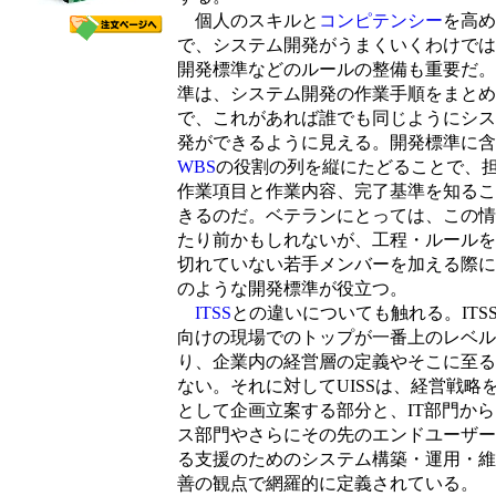
個人のスキルと
コンピテンシー
を高め
で、システム開発がうまくいくわけでは
開発標準などのルールの整備も重要だ。
準は、システム開発の作業手順をまとめ
で、これがあれば誰でも同じようにシス
発ができるように見える。開発標準に含
WBS
の役割の列を縦にたどることで、
作業項目と作業内容、完了基準を知るこ
きるのだ。ベテランにとっては、この情
たり前かもしれないが、工程・ルールを
切れていない若手メンバーを加える際に
のような開発標準が役立つ。
ITSS
との違いについても触れる。ITS
向けの現場でのトップが一番上のレベル
り、企業内の経営層の定義やそこに至る
ない。それに対してUISSは、経営戦略を
として企画立案する部分と、IT部門か
ス部門やさらにその先のエンドユーザー
る支援のためのシステム構築・運用・維
善の観点で網羅的に定義されている。