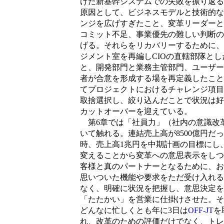
けた新基幹システムでの失敗を振り返る
原因として、ビジネスモデルと技術的な
ンジを広げすぎたこと、変革リーダーと
コミット不足、事業優先の難しい判断の
げる。それらをリカバリーするために、
ジメント室を再編しCIOの直轄部隊とし
と、開発部門と業務主管部門、ユーザー
者が合意を形成する場を再定義したこと
てプロジェクトにおけるチャレンジ項目
取捨選択し、絞り込んだことで状況は好
カットオーバーを迎えている。
第6章では「社員力」（社内の意識改
いて触れる。連結売上高が8500億円だ
時、売上高1兆円を中期計画の目標にし
変えることから変革への意思表示をしつ
客様と真のパートナーとなるために、お
思いついた機能や要求をただ受け入れる
なく、明確に状況を把握し、意思決定を
「たたかい」を営業に仕掛けさせた。そ
どんなに忙しくとも年に3日は
OFF-JT
を
れ、改革のための評価だけでなく、トレ