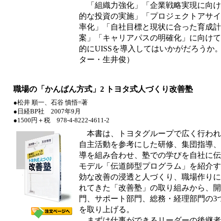
「組織力強化」「企業戦略実現に向け
的な投資の実施」「プロジェクトアサイ
率化」「自社目標と現状に合った育成計
案」「キャリアパスの明確化」に向けて
的にUISSを導入してはいかがだろうか
ター・生井俊）
職場の「かんばん方式」2 トヨタ式人づくり改善塾
●松井 順一、石谷 慎悟=著
●日経BP社 2007年9月
●1500円＋税 978-4-8222-4611-2
本書は、トヨタグループで広く行われ
自主活動を参考にした研修、集団指導、
導を組み合わせ、塾での学びを自社に伝
モデル「伝道師型プログラム」を紹介す
効な改善の浸透と人づくり、職場作りに
れてきた「改善塾」の取り組みから、開
門、サポート部門、総務・経理部門の3
を取り上げる。
まずは仕事ができるリーダーの後継者