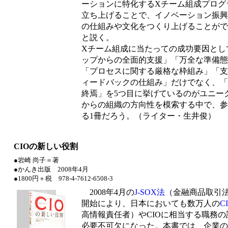
ーションに特化するXチーム組成プログ
立ち上げることで、イノベーション振興
の仕組みや文化をつくり上げることがで
と説く。
Xチーム組成に当たっての成功要因とし
ップからの全面的支援」「万全な準備態
「プロセスに関する厳格な枠組み」「支
ィードバックの仕組み」だけでなく、「
終焉」を5つ目に挙げているのがユニー
からの組織の方向性を模索する中で、参
る1冊だろう。（ライター・生井俊）
CIOの新しい役割
●岩崎 尚子＝著
●かんき出版 2008年4月
●1800円＋税 978-4-7612-6508-3
2008年4月の
J-SOX法
（金融商品取引
開始により、日本においても数万人の
C
高情報責任者）やCIOに相当する職務の
必要不可欠になった。本書では、企業の