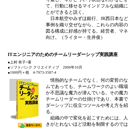
て、行動に移せるマインドフルな組織に
とができると説く。
日本航空やみずほ銀行、JR西日本な
事例を織り交ぜながら、これらの内容の
図る構成に好感が持てる。経営者、マネ
向け。（ライター・生井俊）
ITエンジニアのためのチームリーダーシップ実践講座
●上村 有子=著
●ソフトバンク クリエイティブ 2006年10月
●1900円＋税 4-7973-3587-4
情熱的なチームでなく、何の変哲のな
ムであっても、チームワークのよい職場
か不思議な魔力が潜んでいる。その魔力
チームリーダーの仕掛けであり、本書で
ダーシップに役立つツールや考え方を紹
る。
組織の中で変化を起こすためには、人
きがとれないほど活動を制限するのでは