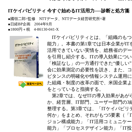
ITケイパビリティ 今すぐ始めるIT活用力──診断と処方箋
●國領二郎=監修 NTTデータ、NTTデータ経営研究所=著
●日経BP企画 2004年9月
●1800円＋税 4-86130-041-X
ITケイパビリティとは、「組織のもつ
能力」。本書の第1章では日本企業がIT
活用できていない実情を、総務省のデー
を引用し紹介する。ITの導入効果につ
「検証なし」の一方通行できた“優しい
会に効果測定の必要性を説き、また、コ
ピタンスの明確化や情報システム運用に
た組織・制度の改革の面で、米国企業よ
をとっていると指摘する。
第2章では、なぜITの導入効果があが
か、経営層、IT部門、ユーザー部門の3
整理する。第3章では、「ITケイパビリ
何か」をまとめ、それがもつ5要素（「I
ジョン構成能力」「IT活用コミュニケ
能力」「プロセスデザイン能力」「IT