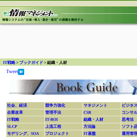
IT戦略
>
ブックガイド
> 組織・人材
Tweet
社会、経済
競争力強化
マネジメント
ビジネ
企業改革
管理手法
CSR
コンサ
IT戦略
IT-ROI
組織・人材
思考法
SLCP
上流工程
方法論
ソフト
モデリング、SOA
プロジェクト
IT基盤
運用管