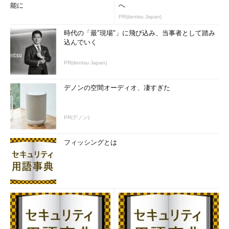
能に
へ
PR(dentsu Japan)
時代の「最"現場"」に飛び込み、当事者として踏み
込んでいく
PR(dentsu Japan)
デノンの空間オーディオ、凄すぎた
PR(デノン)
フィッシングとは