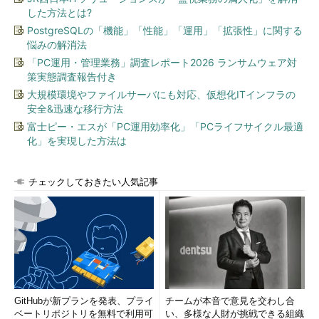
した方法とは?
PostgreSQLの「機能」「性能」「運用」「拡張性」に関する
悩みの解消法
「PC運用・管理業務」調査レポート2026 ランサムウェア対
策実態調査報告付き
大規模環境やファイルサーバにも対応、仮想化ITインフラの
安全&迅速な移行方法
富士ピー・エスが「PC運用効率化」「PCライフサイクル最適
化」を実現した方法は
チェックしておきたい人気記事
GitHubが新プランを発表、プライ
チームが本音で意見を交わし合
ベートリポジトリを無料で利用可
い、多様な人財が挑戦できる組織