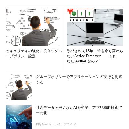
セキュリティの強化に役立つグル
熟成されて15年、昔も今も変わら
ープポリシー設定
ないActive Directory――でも、
なぜ“Active”なの？
グループポリシーでアプリケーションの実行を制御
する
社内データを扱えないAIを卒業 アプリ横断検索で
一元化
PR(ITmedia エンタープライズ)