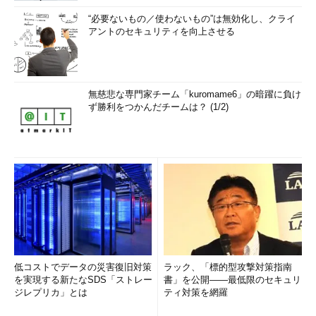
“必要ないもの／使わないもの”は無効化し、クライ
アントのセキュリティを向上させる
無慈悲な専門家チーム「kuromame6」の暗躍に負け
ず勝利をつかんだチームは？ (1/2)
低コストでデータの災害復旧対策
ラック、「標的型攻撃対策指南
を実現する新たなSDS「ストレー
書」を公開――最低限のセキュリ
ジレプリカ」とは
ティ対策を網羅