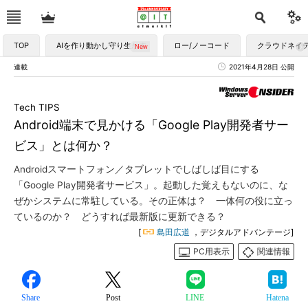
TOP
AIを作り動かし守り生かす
ロー/ノーコード
クラウドネイ
連載
2021年4月28日 公開
Tech TIPS
Android端末で見かける「Google Play開発者サー
ビス」とは何か？
Androidスマートフォン／タブレットでしばしば目にする
「Google Play開発者サービス」。起動した覚えもないのに、な
ぜかシステムに常駐している。その正体は？ 一体何の役に立っ
ているのか？ どうすれば最新版に更新できる？
[
島田広道
，デジタルアドバンテージ]
PC用表示
関連情報
Share
Post
LINE
Hatena