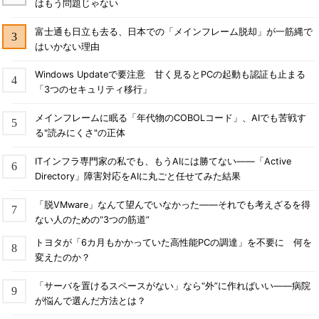
はもう問題じゃない
富士通も日立も去る、日本での「メインフレーム脱却」が一筋縄で
はいかない理由
Windows Updateで要注意 甘く見るとPCの起動も認証も止まる
「3つのセキュリティ移行」
メインフレームに眠る「年代物のCOBOLコード」、AIでも苦戦す
る"読みにくさ"の正体
ITインフラ専門家の私でも、もうAIには勝てない――「Active
Directory」障害対応をAIに丸ごと任せてみた結果
「脱VMware」なんて望んでいなかった――それでも考えざるを得
ない人のための“3つの筋道”
トヨタが「6カ月もかかっていた高性能PCの調達」を不要に 何を
変えたのか？
「サーバを置けるスペースがない」なら“外”に作ればいい――病院
が悩んで選んだ方法とは？