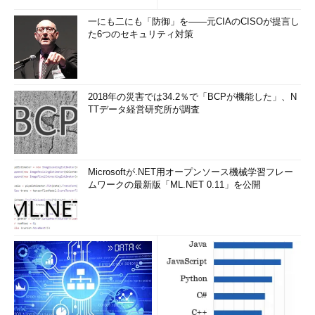
す。SIDの形式は以下のようになります。SIDに対応する名前は
一にも二にも「防御」を――元CIAのCISOが提言し
ありません。というか、「パッケージのRID」の部分は、パッケ
た6つのセキュリティ対策
ージのフルネームからある規則で生成されたもので、それ自体、
パッケージの名前を示しているといえるかもしれません。
2018年の災害では34.2％で「BCPが機能した」、N
S-1-15-2-＜パッケージのRID＞
TTデータ経営研究所が調査
アプリが使用するケーパビリティは、ケーパビリティごとに
Microsoftが.NET用オープンソース機械学習フレー
「S-1-15-3-」から始まる「ケーパビリティSID」を持ちます。そ
ムワークの最新版「ML.NET 0.11」を公開
の1つに、上記と同じRIDを持つケーパビリティSIDがあります。
これは、AppContainerを簡単に識別できるように利用されてい
るSIDのようです。
S-1-15-3-＜パッケージのRID＞