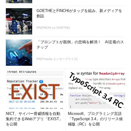
ものです。そのため、安易に削除してはいけません。通常、設定
済みのセキュリティ設定では、簡単にはエントリを削除できませ
GOETHEとFINCHIがタッグを組み、新メディアを
創設
ん。しかし、何らかの方法で削除すると、アプリの実行に影響が
出る可能性があります。
PR(FINCHI on GOETHE)
AppContainerに関連するSIDとしては、名前が付いたものとし
「プロンプトが面倒」の悲鳴を解消！ AI定着のス
て、次の2つのグループがあります。SIDは固定です。これらの
テップ
グループに対するアクセス権の設定は、Windows 8以降の標準イ
ンストールのあちこちで見つかります（後者は確かWindows 10
PR(ITmedia エンタープライズ)
Anniversary Update以降から）。
ALL APPLICATION PACKAGES
：S-1-15-2-1
制限された全てのアプリケーションパッケージ
：
S-1-15-2-2
NICT、サイバー脅威情報を自動
Microsoft、プログラミング言語
集約できるWebアプリ「EXIST」
「TypeScript 3.4」のリリース候
次に、AppContainer自身のSIDである「
AppContainer SID
」
を公開
補版（RC）を公開
があります。これは、「
Package SID
」と呼ばれることもありま