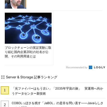
山市 良（やまいち りょう）
岩手県花巻市在住。Microsoft MVP：Cloud and Datacenter
Management（Oct 2008 - Sep 2016）。SIer、IT出版社、中堅
企業のシステム管理者を経て、フリーのテクニカルライター
に。Microsoft製品、テクノロジーを中心に、IT雑誌、Webサイ
トへの記事の寄稿、ドキュメント作成、事例取材などを手掛け
る。個人ブログは『
山市良のえぬなんとかわーるど
』。近著は
『
Windows Server 2016テクノロジ入門－完全版
』（日経BP
社）。
ブロックチェーンの実証実験に取
り組む国内企業20社の社名が公
開、その利用用途とは
Recommended by
Server & Storage 記事ランキング
「光ファイバーはもう古い」「2035年宇宙の旅」 実運用へ向か
うデータセンター新技術
COBOLっぽさを残す「JaBOL」の是非を問い直す――Javaらしさ