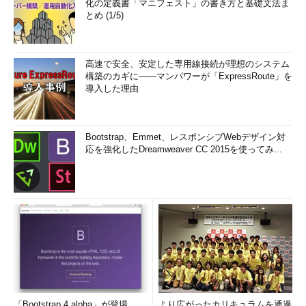
化の定義書「マニフェスト」の書き方と基礎文法ま
とめ (1/5)
画面5
Windows 7のIE 11の保護モードで保存したWebペー
高速で安全、安定した専用線接続が理想のシステム
ジ（左）と保護モードオフで保存したWebページ（右）のセ
構築のカギに――マンパワーが「ExpressRoute」を
キュリティ設定
導入した理由
「S-1-15-3ｰ」から始まるSIDは、現在はAppContainerのケー
パビリティSIDということになっていますが、Windows 8が登場
する以前から利用されていたようです。そして「S-1-15-3-
Bootstrap、Emmet、レスポンシブWebデザイン対
応を強化したDreamweaver CC 2015を使ってみ...
4096」のSIDを内部で利用していたのが、IEの「保護モード」だ
ったのです。
IEの保護モードは、機能や権限が制限されたサンドボックス環
境でWebサイトを開くという、現在のAppContainerと似た機能
を提供します。AppContainerの前身といってもよいかもしれま
せん。実際、「IE AppContainer」と呼ぶこともあったようで、
IE AppContainerへのアクセスを付与するためにこのSIDが出てき
ます。
「Bootstrap 4 alpha」が登場
より広がったカリキュラムを通過
AppContainersへのリソースアクセスの許可
（Internet