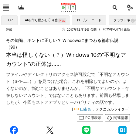
TOP
AIを作り動かし守り生かす
ロー/ノーコード
クラウドネイ
2025年4月7日 更新
連載
2017年12月19日 公開
その知識、ホントに正しい？ Windowsにまつわる都市伝説
（99）
本当は怪しくない（？）Windows 10の“不明なア
カウント”の正体は……
ファイルやディレクトリのアクセス許可設定で「不明なアカウン
ト（S-1-……）」を見つけた場合、これを削除してよいのか、よ
くないのか、悩むことはありませんか。「不明なアカウント＝存
在しないアカウント」ではないこともあります。前回も登場しま
したが、今回もストアアプリとケーパビリティの話です。
[
山市良
，テクニカルライター]
PC用表示
関連情報