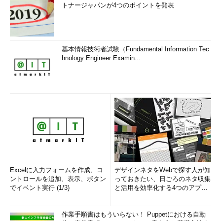
トナージャパンが4つのポイントを発表
画面4
Windows 10 Fall Creators UpdateのMicrosoft Edg
eのマニフェスト
基本情報技術者試験（Fundamental Information Tec
Windows 7にあった"不明なアカウント（S-1-15-3-
hnology Engineer Examin...
4096）"の正体は？
以前、Windows Vista／7で「不明なアカウント」がちょっと
した騒ぎになったことがあるようです。当時は気にも留めません
でしたが、本稿を執筆するに当たって目にすることになりまし
た。そのときの「不明なアカウント」騒ぎとは、「Internet
Explorer（IE）」でWebページをファイルに保存すると、「不明
なアカウント（S-1-15-3-4096）」に対するアクセス許可が設定
されるというものでした（
画面5
）。
Excelに入力フォームを作成、コ
デザインネタをWebで探す人が知
ントロールを追加、表示、ボタン
っておきたい、日ごろのネタ収集
でイベント実行 (1/3)
と活用を効率化する4つのアプリ
(1/3)
作業手順書はもういらない！ Puppetにおける自動