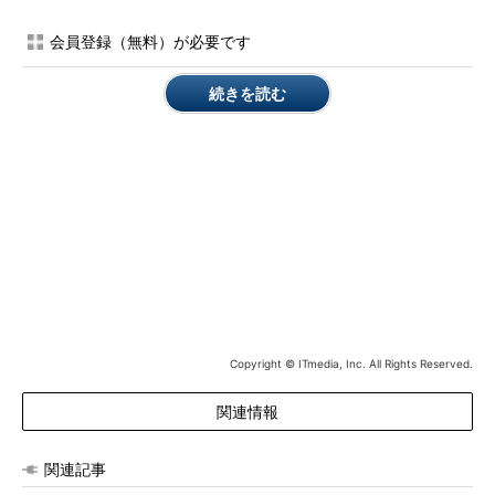
で16番目に作成された、以前は存在したユーザーまたはグループ
会員登録（無料）が必要です
であることが分かるからです。ローカルのユーザーまたはグルー
プのSIDは、次のような形式になります。
続きを読む
S-1-5-21-＜マシンSID＞-＜相対識別子（RID）＞
「
マシンSID
」は、コンピュータのセットアップ時に自動生成
されます。ビルトインのAdministratorのRID（Relative
Identifier：相対識別子）は「500」、GuestのRIDは「501」で固
定です。そして、ユーザーやグループのRIDは「
1000
」から順番
に使用されます。ですから、前出の
画面1
の例にある「1015」
は、16番目ということになります。家庭用のコンピュータであれ
ば、セットアップ時に使用したユーザーのRIDは、おそらく1000
Copyright © ITmedia, Inc. All Rights Reserved.
または1001の場合がほとんどでしょう。
関連情報
Windows Sysinternalsの「
PsGetSid
」ユーティリティーを使
用すると、これらのSIDを簡単に確認することができます（
画面
関連記事
2
）。