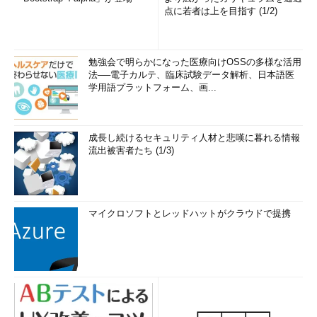
点に若者は上を目指す (1/2)
Explorer互換性クックブック）
Windows 7以前のIE環境では、保護モードでWebページを保存
した場合に、このSIDを含むアクセス権の設定が残ってしまう問
勉強会で明らかになった医療向けOSSの多様な活用
法──電子カルテ、臨床試験データ解析、日本語医
題があったようです。Windows 10のIEで同じことをしても、こ
学用語プラットフォーム、画...
のような結果にはなりませんでした。もちろん、これは単に
NTFSボリューム上のファイルに対するACEなので、このACEは
削除しても何の問題もありません。
成長し続けるセキュリティ人材と悲嘆に暮れる情報
流出被害者たち (1/3)
「電卓」にインターネット接続が必要なのか？
最後に、もう1つトリビアを。今回、幾つかのアプリのケーパ
ビリティを調べて気が付いたのですが、Windows 10になってス
マイクロソフトとレッドハットがクラウドで提携
トアアプリ化された（されてしまった）「電卓」アプリは、
Windows 10 Anniversary Updateまではケーパビリティを1つも
要求しませんでした。
しかし、Windows 10 Creators Updateになって「インターネ
ット接続（internetClient、S-1-15-3-1）」を使用するように変更
されていました（
画面6
）。これは、インターネット接続がない