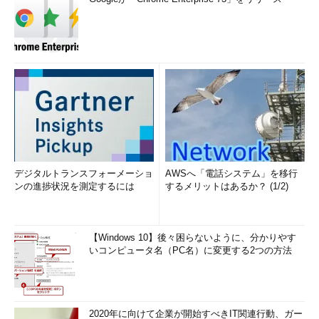
ということだと思います。上はケーパビリティの文字列から、下
はデバイスのGUID（Globally Unique Identifier）から生成されま
す。
前回
説明したように、アプリが使用するケーパビリティは、ア
プリのパッケージの「
マニフェスト（AppxManifest.xml）
」で
宣言されています。
画面4
は、Windows 10 Fall Creators Update
の「Microsoft Edge」のマニフェストです。これらは全て、最終
的にはケーパビリティSIDで識別されます。人が読める形式なの
は、このうち「＜Capability＞」と「＜uap:Capability＞」にある
5つだけです。
デジタルトランスフォーメーショ
AWSへ「電話システム」を移行
ンの進捗状況を測定するには
するメリットはあるか？ (1/2)
【Windows 10】後々困らないように、分かりやす
いコンピュータ名（PC名）に変更する2つの方法
2020年に向けて企業が開始すべきIT関連行動、ガー