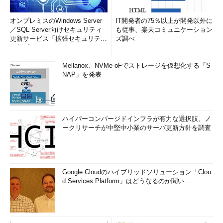
次に、既知の（Well-Known）ケーパビリティSIDがあります。
オンプレミスのWindows Server
IT開発者の75％以上が開発以外に
これは、Windows 8でAppContainerが導入されたときからある
／SQL Server向けセキュリティ
も従事、楽天コミュニケーション
もので、固定のSIDを持つ10個のケーパビリティが存在し、それ
更新サービス「拡張セキュリティ
ズ調べ
ぞれ名前を持っています（PsGetSidユーティリティーで調べる
更新プログ...
ことができます）。
Mellanox、NVMe-oFでストレージを仮想化する「S
NAP」を発表
インターネット接続
：S-1-15-3-1
インターネット接続（インターネットからの着信
接続など）
：S-1-15-3-2
ハイパーコンバージドインフラが有力な選択肢、ノ
ホームネットワークまたは社内ネットワーク
：
ークリサーチが中堅中小業のサーバ更新方針を調査
S-1-15-3-3
ピクチャライブラリ
：S-1-15-3-4
ビデオライブラリ
：S-1-15-3-5
Google Cloudのハイブリッドソリューション「Clou
ミュージックライブラリ
：S-1-15-3-6
d Services Platform」はどうなるのか聞い...
ドキュメントライブラリ
：S-1-15-3-7
Windows資格情報
：S-1-15-3-8
ソフトウェアやハードウェアの証明書またはスマ