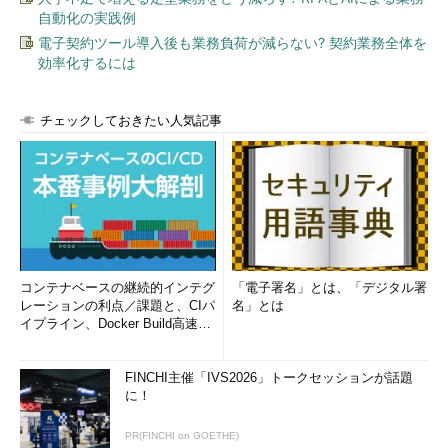
自動化の実践例
実は、このAppContainerには、非常に多くのSIDが関係してい
電子契約ツール導入後も業務負荷が減らない? 契約業務全体を
ます。以下の
画面3
はその一例です。これは、「タスクマネージ
効率化するには
ャー」から「Microsoft Solitaire Collection」アプリの実行ファ
イルのセキュリティ設定を参照したものです。ここにも「不明な
チェックしておきたい人気記事
アカウント」が出てきました。
コンテナベースの継続的インテグ
「電子署名」とは、「デジタル署
レーションの利点／課題と、CIパ
名」とは
イプライン、Docker Build高速化
のコツ (1/2...
画面3
ストアアプリの実行ファイルのセキュリティ設定に
FINCHI主催「IVS2026」トークセッションが話題
「不明なアカウント」が見つかる。でもこれは実在するSID
に！
この「不明なアカウント」は実際には不明ではなく、実在する
PR(FINCHI on GOETHE)