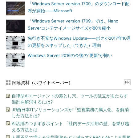
「Windows Server version 1709」のダウンロード配
布が開始――Microsoft
PsGetSid
（Windows Sysinternals）
「Windows Server version 1709」では、Nano
Serverコンテナイメージサイズが80％縮小
先行き不安なWindows Update――ボクが2017年10月
の更新をスキップした（できた）理由
Windows Server 2016の今後の“更新”が怖い
画面2
「PsGetSid」ユーティリティーを使用したSIDの調
関連資料（ホワイトペーパー）
PR
査（名前からSIDを取得することも可能）
自律型AIエージェントの落とし穴、ツールの乱立がもたらす
ストアアプリ（AppContainer）に関係するSID
混乱を解消するには?
前回（第98回『
売り子さんは知らない？ “Windows 10のス
JR西日本ITソリューションズが「監視業務の属人化」を解消
トア”の世界
』）では、ストア（Microsoft Store）の表示問題に
した方法とは?
関連して、サンドボックス環境「AppContainer」で動くストア
AI活用のつまずきポイント 「社内データ活用の壁」を乗り越
アプリとそのケーパビリティ（Capability）について説明しまし
える方法とは
た。
人手不足で増える定型業務をどう減らす? RPAとAIによる業務