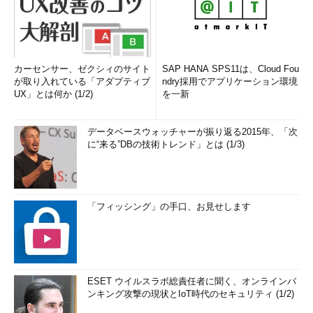
と電卓が動かないということではありません（位置情報を許可し
なくても、「マップ」を使えるのと同じ理屈）。でも、電卓でど
んな機能にインターネット接続を使うのでしょうか……。
カーセンサー、ゼクシィのサイト
SAP HANA SPS11は、Cloud Fou
新たに追加された「通貨」コンバーターが最新の為替レートを
が取り入れている「アダプティブ
ndry採用でアプリケーション環境
取得するために使用しているようです（読者からのご指摘、どう
UX」とは何か (1/2)
を一新
もありがとうございました）。
データベースウォッチャーが振り返る2015年、「次
に“来る”DBの技術トレンド」とは (1/3)
「フィッシング」の手口、お見せします
画面6
「電卓」アプリのマニフェスト。左はFall Creators
Updateのもの（Creators Updateも同様）、右はAnniversar
y Updateのもの
ESET ウイルスラボ総責任者に聞く、オンラインバ
筆者紹介
ンキング攻撃の現状とIoT時代のセキュリティ (1/2)