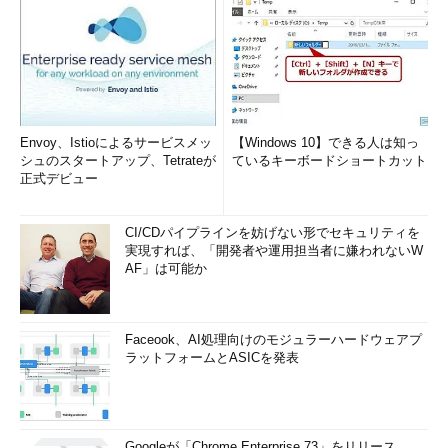
ートカード
：S-1-15-3-9
リムーバブル記憶域
：S-1-15-3-10
ケーパビリティは上記以外にもたくさん存在します。例えば、
Envoy、Istioによるサービスメッ
【Windows 10】できる人は知っ
カメラ、マイク、位置情報、無線（Wi-Fi）、電話機能など、
シュのスタートアップ、Tetrateが
ているキーボードショートカット
Windows 10のプライバシー設定にある機能やデバイス関連のも
正式デビュー
のがまだ出てきていません。これらのケーパビリティSIDは、次
のような形式になります。
CI/CDパイプラインを妨げない形でセキュリティを
実現すれば、「開発者や運用担当者に嫌われないW
AF」は可能か
S-1-15-3-＜ケーパビリティのRID＞
S-1-15-3-＜デバイスのRID＞
Faceook、AI処理向けのモジュラーハードウェアプ
ラットフォームとASICを発表
SIDはありますが、これらは名前を持ちません。ケーパビリテ
ィの機能やデバイスは今後も増えるでしょうから、既知の
（Well-Known）ケーパビリティから先は名前を付けなくなった
Googleが「Chrome Enterprise 73」をリリース