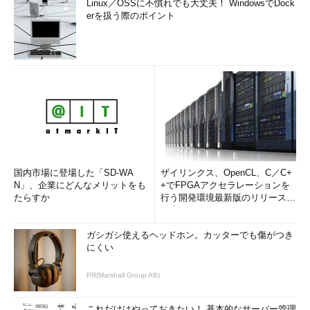
Linux／OSSに不慣れでも大丈夫！ WindowsでDock
erを扱う際のポイント
国内市場に登場した「SD-WA
ザイリンクス、OpenCL、C／C+
N」、企業にどんなメリットをも
+でFPGAアクセラレーションを
たらすか
行う開発環境最新版のリリースを
発表
ガシガシ使えるヘッドホン。カッターでも傷がつき
にくい
PR(Marshall Group AB)
これだけはやっておきたい！ 基本的なサーバー管理