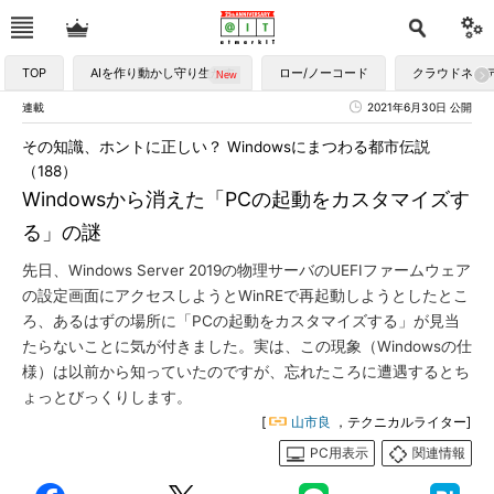
TOP
AIを作り動かし守り生かす
ロー/ノーコード
クラウドネイ
連載
2021年6月30日 公開
その知識、ホントに正しい？ Windowsにまつわる都市伝説
（188）
Windowsから消えた「PCの起動をカスタマイズす
る」の謎
先日、Windows Server 2019の物理サーバのUEFIファームウェア
の設定画面にアクセスしようとWinREで再起動しようとしたとこ
ろ、あるはずの場所に「PCの起動をカスタマイズする」が見当
たらないことに気が付きました。実は、この現象（Windowsの仕
様）は以前から知っていたのですが、忘れたころに遭遇するとち
ょっとびっくりします。
[
山市良
，テクニカルライター]
PC用表示
関連情報