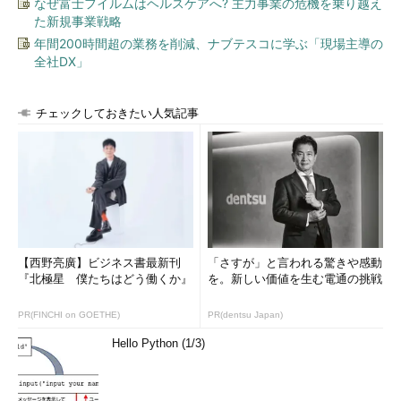
なぜ富士フイルムはヘルスケアへ? 主力事業の危機を乗り越え
た新規事業戦略
年間200時間超の業務を削減、ナブテスコに学ぶ「現場主導の
全社DX」
チェックしておきたい人気記事
【西野亮廣】ビジネス書最新刊
「さすが」と言われる驚きや感動
『北極星 僕たちはどう働くか』
を。新しい価値を生む電通の挑戦
PR(FINCHI on GOETHE)
PR(dentsu Japan)
Hello Python (1/3)