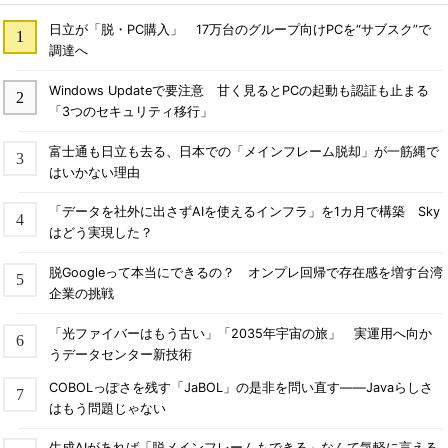
日立が「脱・PC購入」 17万台のグループ向けPCを“サブスク”で
調達へ
Windows Updateで要注意 甘く見るとPCの起動も認証も止まる
「3つのセキュリティ移行」
富士通も日立も去る、日本での「メインフレーム脱却」が一筋縄で
はいかない理由
「データを社外に出さずAIを使えるインフラ」を1カ月で構築 Sky
はどう実現した？
脱Googleって本当にできるの？ オンプレ回帰で存在感を増す台湾
企業の挑戦
「光ファイバーはもう古い」「2035年宇宙の旅」 実運用へ向か
うデータセンター新技術
COBOLっぽさを残す「JaBOL」の是非を問い直す――Javaらしさ
はもう問題じゃない
生成AIがあれば「脱メインフレームもできる」なんて気軽に言える