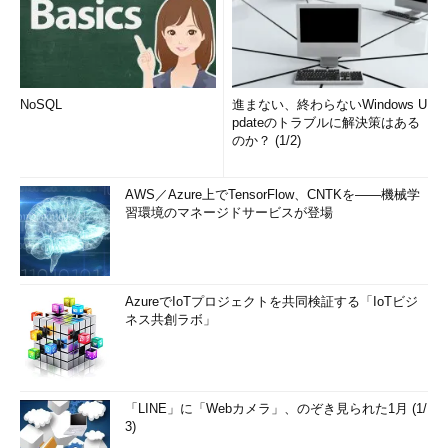
NoSQL
進まない、終わらないWindows U
pdateのトラブルに解決策はある
のか？ (1/2)
AWS／Azure上でTensorFlow、CNTKを――機械学
習環境のマネージドサービスが登場
AzureでIoTプロジェクトを共同検証する「IoTビジ
ネス共創ラボ」
「LINE」に「Webカメラ」、のぞき見られた1月 (1/
3)