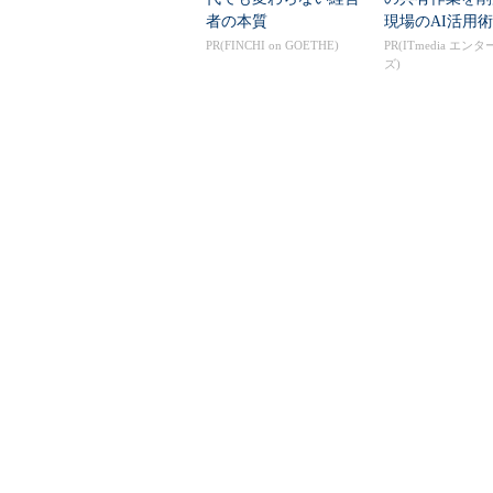
者の本質
現場のAI活用術
PR(FINCHI on GOETHE)
PR(ITmedia エン
ズ)