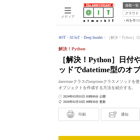
連載一覧
クラウド
メディア
AIを作
＠IT
AI IoT
Deep Insider
［解決！Python］日
解決！Python
［解決！Python］日付
ッドでdatetime型
datetimeクラスのstrptimeクラスメソ
オブジェクトを作成する方法を紹介する。
2024年03月01日 05時00分 公開
2026年02月10日 00時36分 更新
印刷
通知