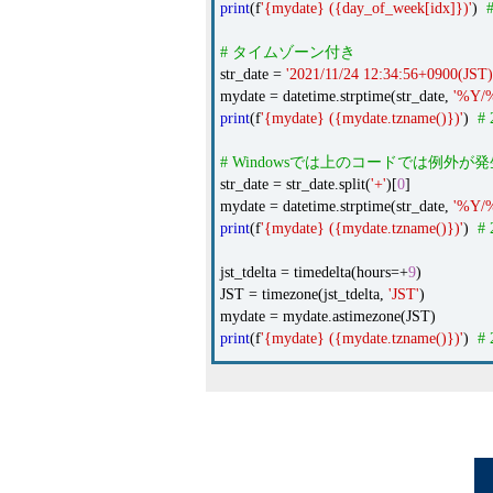
print
(f
'{mydate} ({day_of_week[idx]})'
)
# タイムゾーン付き
str_date =
'2021/11/24 12:34:56+0900(JST)
mydate = datetime.strptime(str_date,
'%Y/
print
(f
'{mydate} ({mydate.tzname()})'
)
# 
# Windowsでは上のコードでは例外
str_date = str_date.split(
'+'
)[
0
]
mydate = datetime.strptime(str_date,
'%Y/
print
(f
'{mydate} ({mydate.tzname()})'
)
# 
jst_tdelta = timedelta(hours=+
9
)
JST = timezone(jst_tdelta,
'JST'
)
mydate = mydate.astimezone(JST)
print
(f
'{mydate} ({mydate.tzname()})'
)
# 