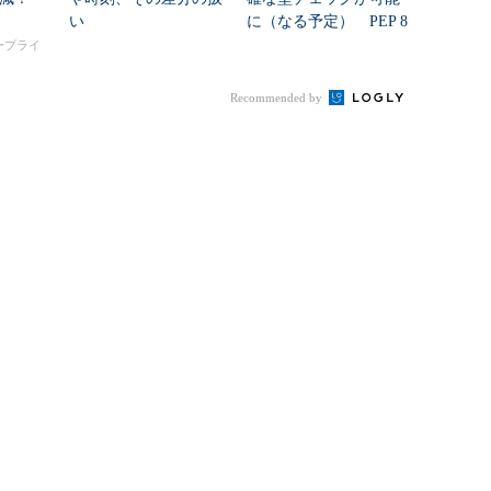
い
に（なる予定） PEP 8
00で導入される非交和
タープライ
基底とは？
Recommended by