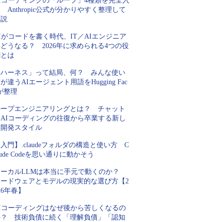
AIコーディングの「ループ」4種類を完全入
 Anthropic公式が分かりやすく整理して
解説
Iがコードを書く時代、IT／AIエンジニア
どうなる？ 2026年に求められる4つの役
割とは
「ハーネス」って結局、何？ みんな使い
が違うAIエージェント用語をHugging Fac
が整理
ループエンジニアリングとは？ チャット
とAIコーディングの往復から卒業する新し
い開発スタイル
入門】.claudeフォルダの構造と使い方 C
aude Codeを思い通りに動かそう
ローカルLLMは本当に手元で動くのか？
ハードウェアとモデルの現実的な選び方【2
26年春】
AIコーディングはなぜ後から苦しくなるの
か？ 技術負債に続く「理解負債」「認知