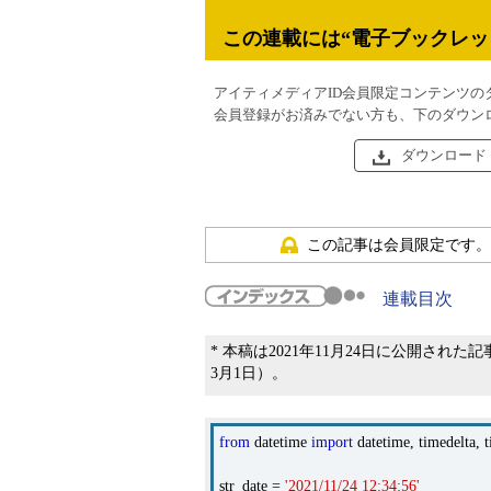
この連載には“電子ブックレッ
アイティメディアID会員限定コンテンツの
会員登録がお済みでない方も、下のダウン
ダウンロード
この記事は会員限定です。
連載目次
* 本稿は2021年11月24日に公開された記事
3月1日）。
from
datetime
import
datetime, timedelta, 
str_date =
'2021/11/24 12:34:56'