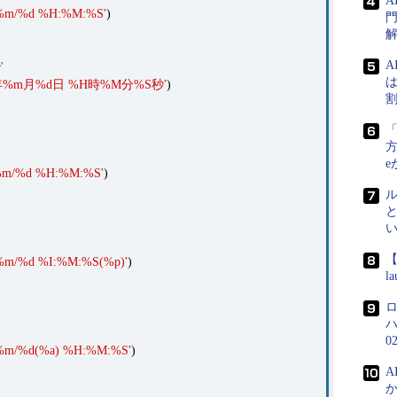
%m/%d %H:%M:%S'
)
門
A
'
は
年%m月%d日 %H時%M分%S秒'
)
方
e
%m/%d %H:%M:%S'
)
【
%m/%d %I:%M:%S(%p)'
)
l
0
%m/%d(%a) %H:%M:%S'
)