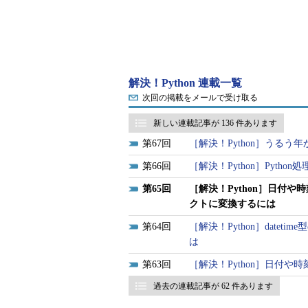
解決！Python 連載一覧
次回の掲載をメールで受け取る
新しい連載記事が 136 件あります
67
［解決！Python］うるう
66
［解決！Python］Pyth
65
［解決！Python］日付や時刻
クトに変換するには
64
［解決！Python］datet
は
63
［解決！Python］日付や
過去の連載記事が 62 件あります