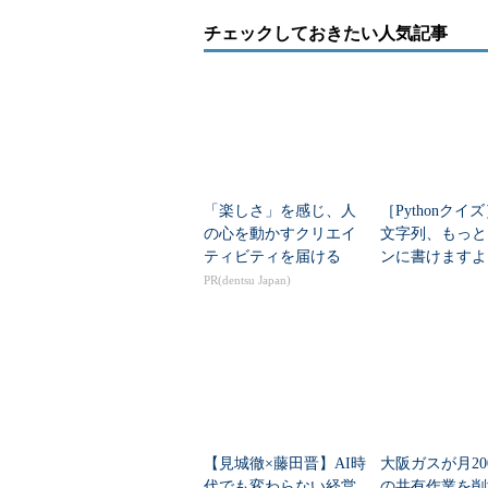
チェックしておきたい人気記事
「楽しさ」を感じ、人
［Pythonクイ
の心を動かすクリエイ
文字列、もっと
ティビティを届ける
ンに書けますよ
PR(dentsu Japan)
【見城徹×藤田晋】AI時
大阪ガスが月20
代でも変わらない経営
の共有作業を