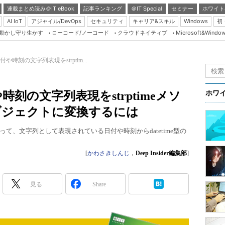
連載まとめ読み＠IT eBook
記事ランキング
＠IT Special
セミナー
ホワイト
AI IoT
アジャイル/DevOps
セキュリティ
キャリア&スキル
Windows
初
り動かし守り生かす
ローコード/ノーコード
クラウドネイティブ
Microsoft&Windo
Server & Storage
HTML5 + UX
付や時刻の文字列表現をstrptim...
Smart & Social
Coding Edge
や時刻の文字列表現をstrptimeメソ
ホワ
Java Agile
のオブジェクトに変換するには
Database Expert
ッドを使って、文字列として表現されている日付や時刻からdatetime型の
Linux ＆ OSS
Master of IP Networ
[
かわさきしんじ
，
Deep Insider編集部
]
Security & Trust
見る
Share
Test & Tools
Insider.NET
ブログ