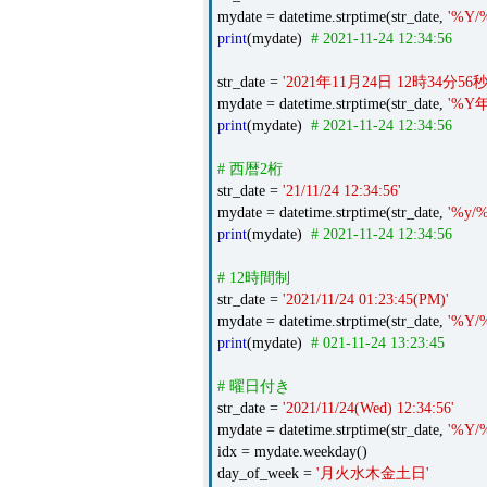
mydate = datetime.strptime(str_date,
'%Y/
print
(mydate)
# 2021-11-24 12:34:56
str_date =
'2021年11月24日 12時34分56秒
mydate = datetime.strptime(str_date,
'%Y
print
(mydate)
# 2021-11-24 12:34:56
# 西暦2桁
str_date =
'21/11/24 12:34:56'
mydate = datetime.strptime(str_date,
'%y/
print
(mydate)
# 2021-11-24 12:34:56
# 12時間制
str_date =
'2021/11/24 01:23:45(PM)'
mydate = datetime.strptime(str_date,
'%Y/
print
(mydate)
# 021-11-24 13:23:45
# 曜日付き
str_date =
'2021/11/24(Wed) 12:34:56'
mydate = datetime.strptime(str_date,
'%Y/
idx = mydate.weekday()
day_of_week =
'月火水木金土日'