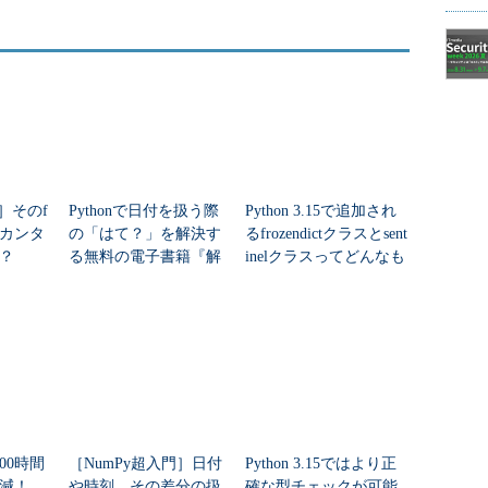
ズ］そのf
Pythonで日付を扱う際
Python 3.15で追加され
カンタ
の「はて？」を解決す
るfrozendictクラスとsent
？
る無料の電子書籍『解
inelクラスってどんなも
決！Python 日付デー
の？
タ編』
00時間
［NumPy超入門］日付
Python 3.15ではより正
削減！
や時刻、その差分の扱
確な型チェックが可能