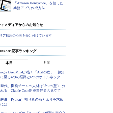
「Amazon Honeycode」を使った
業務アプリ作成方法
ティメディアからのお知らせ
リア採用の応募を受け付けています
p Insider 記事ランキング
月間
本日
oogle DeepMindが描く「AGIの次」 超知
能に至る4つの経路と6つのボトルネック
I時代、開発チームの人材は“5つの型”に分
れる Claude Code開発責任者の見立て
解決！Python］割り算の商と余りを求め
るには