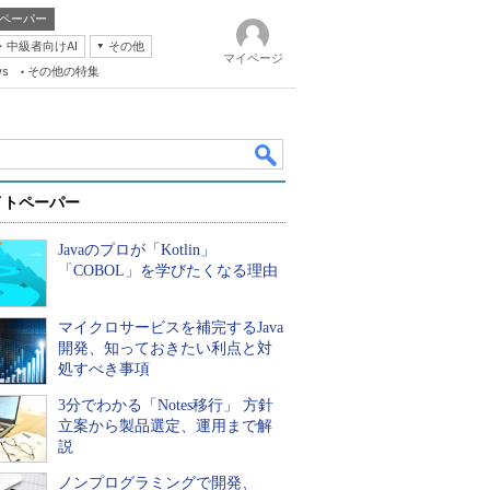
ペーパー
・中級者向けAI
その他
マイページ
ws
その他の特集
イトペーパー
Javaのプロが「Kotlin」
「COBOL」を学びたくなる理由
マイクロサービスを補完するJava
k
開発、知っておきたい利点と対
処すべき事項
3分でわかる「Notes移行」 方針
立案から製品選定、運用まで解
説
ノンプログラミングで開発、