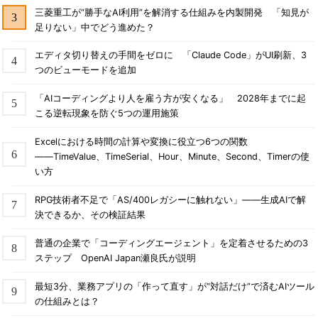
三菱重工が“勝手なAI利用”を解消する仕組みを内製開発 「知見が
足りない」中でどう進めた？
エディタ切り替えの手間をゼロに 「Claude Code」がUI刷新、3
つのビューモードを追加
「AIコーディングより人を雇う方が安くなる」 2028年までに起
こる逆転現象を防ぐ5つの運用施策
Excelにおける時間の計算や変換に役立つ6つの関数
――TimeValue、TimeSerial、Hour、Minute、Second、Timerの使
い方
RPG技術者不足で「AS/400レガシーに触れない」――生成AIで解
決できるか、その検証結果
普通の企業で「コーディングエージェント」を定着させるための3
ステップ OpenAI Japan瀬良氏が説明
最短3分、業務アプリの「作って直す」が“対話だけ”で済むAIツール
の仕組みとは？