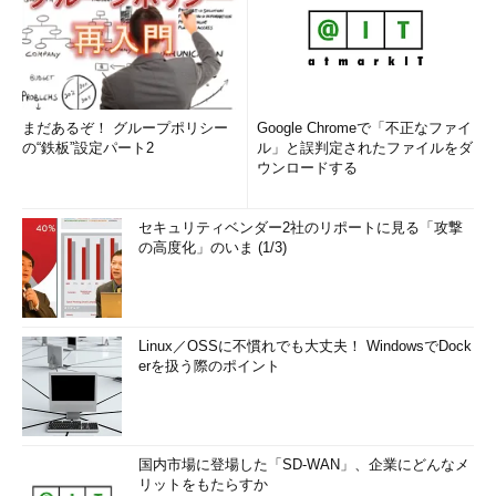
まだあるぞ！ グループポリシー
Google Chromeで「不正なファイ
の“鉄板”設定パート2
ル」と誤判定されたファイルをダ
ウンロードする
セキュリティベンダー2社のリポートに見る「攻撃
の高度化」のいま (1/3)
Linux／OSSに不慣れでも大丈夫！ WindowsでDock
erを扱う際のポイント
国内市場に登場した「SD-WAN」、企業にどんなメ
リットをもたらすか