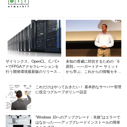
ザイリンクス、OpenCL、C／C+
未知の脅威に対抗するための「6
+でFPGAアクセラレーションを
原則」――ガートナー サミット
行う開発環境最新版のリリースを
から学ぶ、これからの情報セキュ
発表
リティ対策
これだけはやっておきたい！ 基本的なサーバー管理
に役立つグループポリシー設定
“Windows 10へのアップグレード：失敗”はエラーで
はなかった――アップグレードインストールの簡単