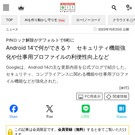
TOP
AIを作り動かし守り生かす
ロー/ノーコード
クラウドネイ
ニュース
2023年10月23日 公開
PINロック解除がデフォルトで6桁に
Android 14で何ができる？ セキュリティ機能強
化や仕事用プロファイルの利便性向上など
Googleは、Android 14の主な更新内容を公式ブログで紹介した。
セキュリティ、コンプライアンスに関わる機能や仕事用プロファ
イル機能などが強化された。
[＠IT]
PC用表示
関連情報
Share
Post
LINE
Hatena
この記事は会員限定です。
会員登録（無料）
すると全てご覧いただけ
ます。