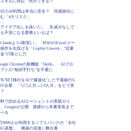
がスキルに対応 何ができる？
自社のAI利用は本当に安全？ 現場放任に
潜む「4大リスク」
「アイデア出しを抜いた」 生成AIなしで
最も不安になる業務といえば？
Claudeより4割安い」 M365のExcel/メー
操作を丸投げる「Copilot Cowork」“従量
金”の落とし穴
oogle Chromeの新機能「Skills」 AIプロ
プトの“毎回手打ち”を不要に
VB.NET移行をAIで爆速化”した千葉銀行G
IT企業 「12.5人月→2.0人月」をどう実
現？
無料で読めるAIエージェントの実践ガイ
、Googleが公開 基礎から本番実装まで
学べる
万9000人が利用するソフトバンクの「全社
RAG基盤」 構築の泥臭い舞台裏