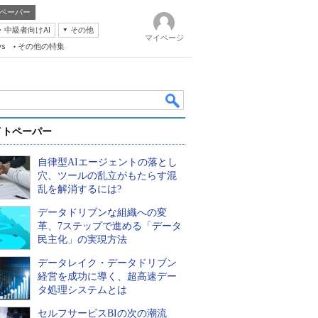
ペーパー
・中級者向けAI
その他
マイページ
ws
その他の特集
イトペーパー
自律型AIエージェントの落とし
穴、ツールの乱立がもたらす混
乱を解消するには?
データドリブンな組織への変
k
革、7ステップで進める「データ
民主化」の実現方法
データレイク・データドリブン
経営を成功に導く、超高速デー
タ処理システムとは
セルフサービスBIの次の潮流