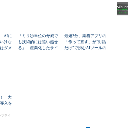
「AIに
「ミリ秒単位の脅威で
最短3分、業務アプリの
いけな
も技術的には追い越せ
「作って直す」が“対話
ではダメ
る」 産業化したサイ
だけ”で済むAIツールの
割」のア
バー攻撃に対抗するた
仕組みとは？
めの4つのポイント
！ 大
I導入を
タープライ