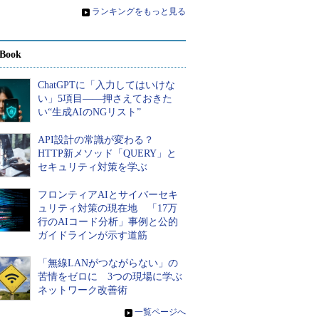
»
ランキングをもっと見る
Book
ChatGPTに「入力してはいけな
い」5項目――押さえておきた
い“生成AIのNGリスト”
API設計の常識が変わる？
HTTP新メソッド「QUERY」と
セキュリティ対策を学ぶ
フロンティアAIとサイバーセキ
ュリティ対策の現在地 「17万
行のAIコード分析」事例と公的
ガイドラインが示す道筋
「無線LANがつながらない」の
苦情をゼロに 3つの現場に学ぶ
ネットワーク改善術
»
一覧ページへ