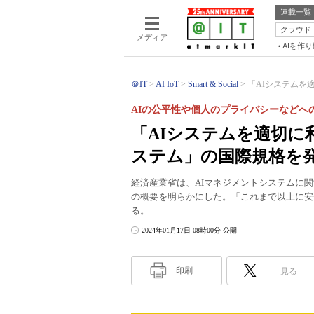
連載一覧
クラウド
メディア
AIを作
＠IT
AI IoT
Smart & Social
「AIシステムを
AIの公平性や個人のプライバシーなどへ
「AIシステムを適切
ステム」の国際規格を
経済産業省は、AIマネジメントシステムに関する
の概要を明らかにした。「これまで以上に安
る。
2024年01月17日 08時00分 公開
印刷
見る