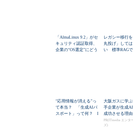
「AlmaLinux 9.2」がセ
レガシー移行を
キュリティ認証取得、
丸投げ」しては
企業の“OS選定”にどう
い 標準RAG
影響する？
な理由と「5分
プローチ
“応用情報が消える”っ
大阪ガスに学ぶ
て本当？ 「生成AIパ
手企業が生成A
スポート」って何？ I
成功させる理由
T資格の今を読む
PR(ITmedia エン
ズ)