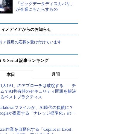
「ビッグデータディスカバリ」
が企業にもたらすもの
ティメディアからのお知らせ
リア採用の応募を受け付けています
rt & Social 記事ランキング
月間
本日
1人1AI」のアプローチは破綻する――チ
ームでAI共有時のセキュリティ問題を解決
するベストプラクティス
arkdownファイルが、AI時代の負債に？
oogleが提案する「ナレッジ標準化」の一
手
xcel作業を自動化する「Copilot in Excel」