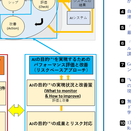
「
ル
課
G
ン
“
の
ド
1