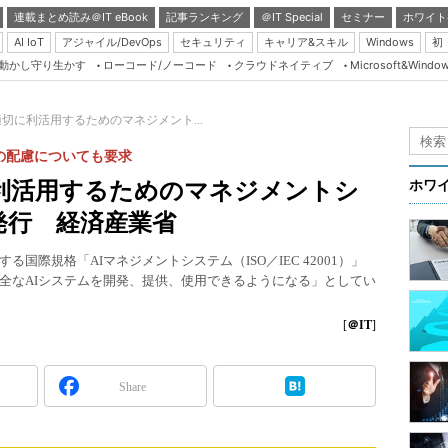
連載まとめ読み＠IT eBook
記事ランキング
＠IT Special
セミナー
ホワイト
AI IoT
アジャイル/DevOps
セキュリティ
キャリア&スキル
Windows
初
り動かし守り生かす
ローコード/ノーコード
クラウドネイティブ
Microsoft&Windo
Server & Storage
HTML5 + UX
適切に利活用するためのマネジメント...
Smart & Social
の配慮についても要求
Coding Edge
に利活用するためのマネジメントシ
ホワ
Java Agile
発行 経済産業省
Database Expert
国際規格「AIマネジメントシステム（ISO／IEC 42001）」
Linux ＆ OSS
全なAIシステムを開発、提供、使用できるようになる」としてい
Master of IP Networ
[
＠IT
]
Security & Trust
Test & Tools
Share
Insider.NET
ブログ