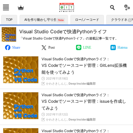
TOP
AIを作り動かし守り生かす
ロー/ノーコード
クラウドネイ
Visual Studio Codeで快適Pythonライフ
「Visual Studio Codeで快適Pythonライフ」の連載記事一覧です。
Share
Post
LINE
Hatena
Visual Studio Codeで快適Pythonライフ：
VS Codeでソースコード管理：GitLens拡張機
能を使ってみよう
2021年11月19日
かわさきしんじ,
Deep Insider編集部
Visual Studio Codeで快適Pythonライフ：
VS Codeでソースコード管理：issueを作成し
てみよう
2021年11月12日
かわさきしんじ,
Deep Insider編集部
Visual Studio Codeで快適Pythonライフ：