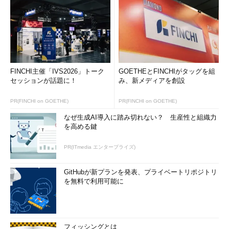
FINCHI主催「IVS2026」トーク
GOETHEとFINCHIがタッグを組
セッションが話題に！
み、新メディアを創設
PR(FINCHI on GOETHE)
PR(FINCHI on GOETHE)
なぜ生成AI導入に踏み切れない？ 生産性と組織力
を高める鍵
PR(ITmedia エンタープライズ)
GitHubが新プランを発表、プライベートリポジトリ
を無料で利用可能に
フィッシングとは