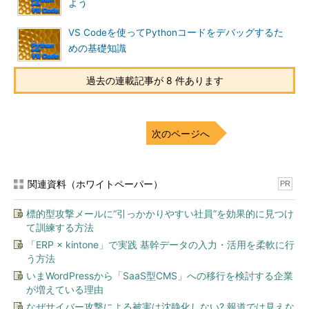
よう
VS Codeを使ってPythonコードをデバッグするた
めの基礎知識
過去の連載記事が 8 件あります
次のページへ
関連資料（ホワイトペーパー）
PR
標的型攻撃メールに“引っかかりやすい社員”を効果的に見つけ
て訓練する方法
「ERP × kintone」で実践 基幹データの入力・活用を柔軟に行
う方法
いまWordPressから「SaaS型CMS」への移行を検討する企業
が増えている理由
なぜサイバー攻撃による被害は沈静化しない? 報道では見えな