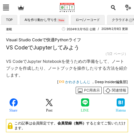
TOP
AIを作り動かし守り生かす
ロー/ノーコード
クラウドネイ
2026年2月9日 更新
連載
2024年3月15日 公開
Visual Studio Codeで快適Pythonライフ
VS CodeでJupyterしてみよう
（1/2 ページ）
VS CodeでJupyter Notebookを使うための準備をして、ノート
ブックを作成したり、ノートブックを操作したりする方法を紹介
します。
[
かわさきしんじ
，Deep Insider編集部]
PC用表示
関連情報
Share
Post
LINE
Hatena
この記事は会員限定です。
会員登録（無料）
すると全てご覧いただけ
ます。