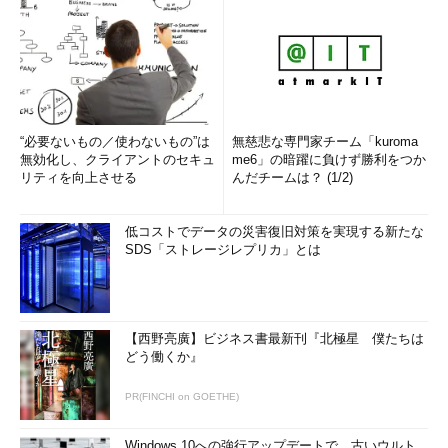
“必要ないもの／使わないもの”は
無慈悲な専門家チーム「kuroma
無効化し、クライアントのセキュ
me6」の暗躍に負けず勝利をつか
リティを向上させる
んだチームは？ (1/2)
低コストでデータの災害復旧対策を実現する新たな
SDS「ストレージレプリカ」とは
【西野亮廣】ビジネス書最新刊『北極星 僕たちは
どう働くか』
PR(FINCHI on GOETHE)
Windows 10への強行アップデートで、古いウルト