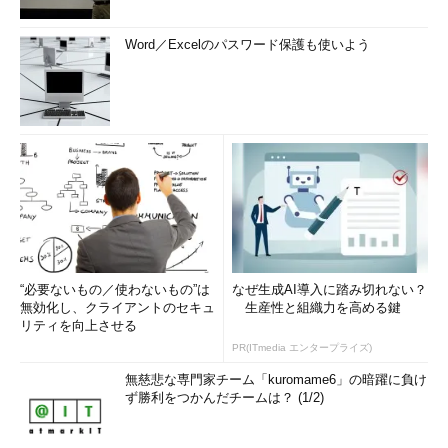
Word／Excelのパスワード保護も使いよう
“必要ないもの／使わないもの”は
なぜ生成AI導入に踏み切れない？
無効化し、クライアントのセキュ
生産性と組織力を高める鍵
リティを向上させる
PR(ITmedia エンタープライズ)
無慈悲な専門家チーム「kuromame6」の暗躍に負け
ず勝利をつかんだチームは？ (1/2)