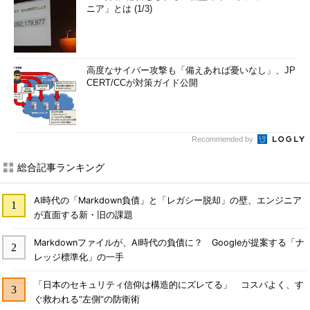
ニア」とは (1/3)
高度なサイバー攻撃も「備えあれば憂いなし」、JP
CERT/CCが対策ガイド公開
Recommended by
総合記事ランキング
AI時代の「Markdown負債」と「レガシー脱却」の壁、エンジニア
が直面する新・旧の課題
Markdownファイルが、AI時代の負債に？ Googleが提案する「ナ
レッジ標準化」の一手
「日本のセキュリティ信仰は構造的にズレてる」 コスパよく、す
ぐ救われる“左側”の防衛術