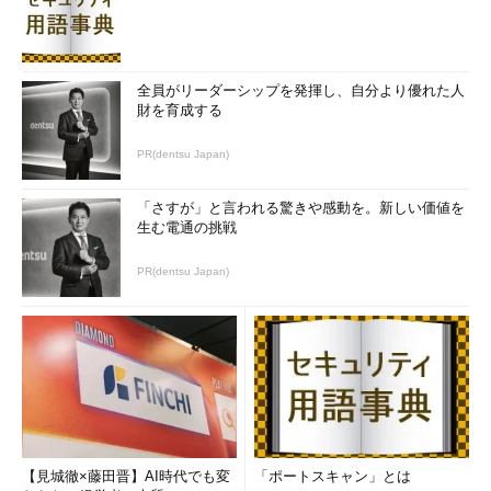
全員がリーダーシップを発揮し、自分より優れた人
財を育成する
PR(dentsu Japan)
「さすが」と言われる驚きや感動を。新しい価値を
生む電通の挑戦
PR(dentsu Japan)
【見城徹×藤田晋】AI時代でも変
「ポートスキャン」とは