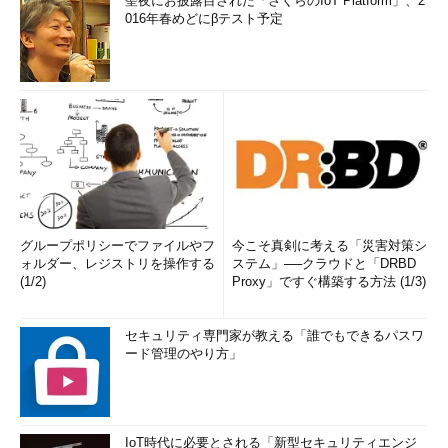
聖夜にお披露目された「さくらのIoT Platform」、2
016年春めどにβテスト予定
グループポリシーでファイルやフ
今こそ真剣に考える「災害対策シ
ォルダー、レジストリを操作する
ステム」──クラウドと「DRBD
(1/2)
Proxy」ですぐ構築する方法 (1/3)
セキュリティ専門家が教える「誰でもできるパスワ
ード管理のやり方」
IoT時代に必要とされる「新型セキュリティエンジ