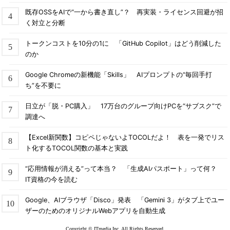
既存OSSをAIで“一から書き直し”？ 再実装・ライセンス回避が招
く対立と分断
トークンコストを10分の1に 「GitHub Copilot」はどう削減した
のか
Google Chromeの新機能「Skills」 AIプロンプトの“毎回手打
ち”を不要に
日立が「脱・PC購入」 17万台のグループ向けPCを“サブスク”で
調達へ
【Excel新関数】コピペじゃないよTOCOLだよ！ 表を一発でリス
ト化するTOCOL関数の基本と実践
“応用情報が消える”って本当？ 「生成AIパスポート」って何？
IT資格の今を読む
Google、AIブラウザ「Disco」発表 「Gemini 3」がタブ上でユー
ザーのためのオリジナルWebアプリを自動生成
Copyright © ITmedia Inc. All Rights Reserved.