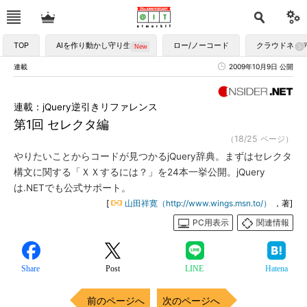
TOP
AIを作り動かし守り生かす
ロー/ノーコード
クラウドネイ
連載
2009年10月9日 公開
連載：jQuery逆引きリファレンス
第1回 セレクタ編
（18/25 ページ）
やりたいことからコードが見つかるjQuery辞典。まずはセレクタ
構文に関する「ＸＸするには？」を24本一挙公開。jQuery
は.NETでも公式サポート。
[
山田祥寛（http://www.wings.msn.to/）
，著]
PC用表示
関連情報
Share
Post
LINE
Hatena
前のページへ
次のページへ