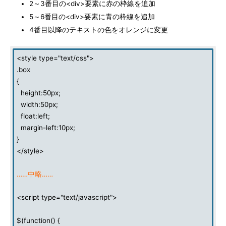
2～3番目の<div>要素に赤の枠線を追加
5～6番目の<div>要素に青の枠線を追加
4番目以降のテキストの色をオレンジに変更
<style type="text/css">
.box
{
height:50px;
width:50px;
float:left;
margin-left:10px;
}
</style>
……中略……
<script type="text/javascript">
$(function() {