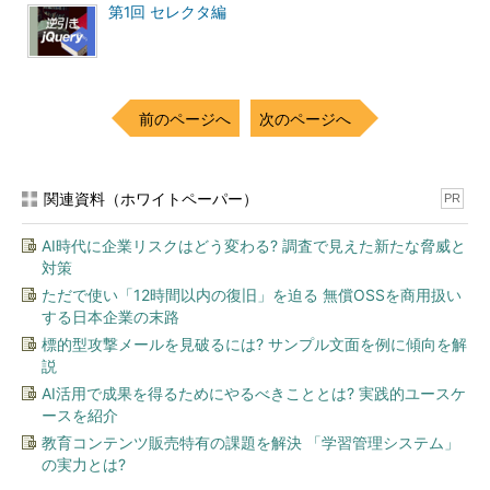
第1回 セレクタ編
前のページへ
次のページへ
関連資料（ホワイトペーパー）
PR
AI時代に企業リスクはどう変わる? 調査で見えた新たな脅威と
対策
ただで使い「12時間以内の復旧」を迫る 無償OSSを商用扱い
する日本企業の末路
標的型攻撃メールを見破るには? サンプル文面を例に傾向を解
説
AI活用で成果を得るためにやるべきこととは? 実践的ユースケ
ースを紹介
教育コンテンツ販売特有の課題を解決 「学習管理システム」
の実力とは?