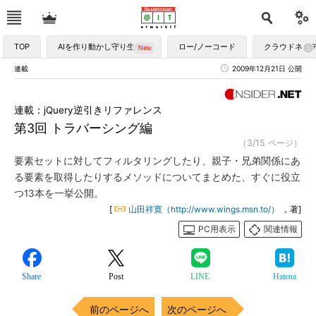
TOP
AIを作り動かし守り生かす
ロー/ノーコード
クラウドネイ
連載
2009年12月21日 公開
連載：jQuery逆引きリファレンス
第3回 トラバーシング編
（3/15 ページ）
要素セットに対してフィルタリングしたり、親子・兄弟関係にあ
る要素を取得したりするメソッドについてまとめた、すぐに役立
つ13本を一挙公開。
[
山田祥寛（http://www.wings.msn.to/）
，著]
PC用表示
関連情報
Share
Post
LINE
Hatena
前のページへ
次のページへ