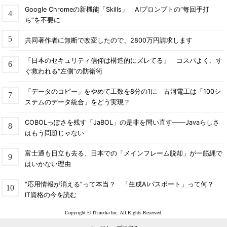
Google Chromeの新機能「Skills」 AIプロンプトの“毎回手打
ち”を不要に
共同著作者に無断で改変したので、2800万円請求します
「日本のセキュリティ信仰は構造的にズレてる」 コスパよく、す
ぐ救われる“左側”の防衛術
「データのコピー」をやめて工数を8分の1に 古河電工は「100シ
ステムのデータ統合」をどう実現？
COBOLっぽさを残す「JaBOL」の是非を問い直す――Javaらしさ
はもう問題じゃない
富士通も日立も去る、日本での「メインフレーム脱却」が一筋縄で
はいかない理由
“応用情報が消える”って本当？ 「生成AIパスポート」って何？
IT資格の今を読む
Copyright © ITmedia Inc. All Rights Reserved.