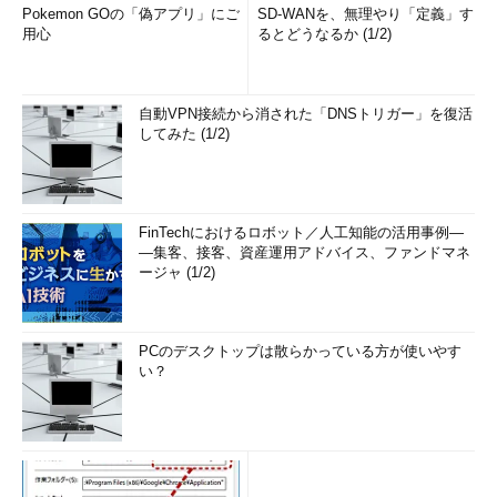
Pokemon GOの「偽アプリ」にご
SD-WANを、無理やり「定義」す
用心
るとどうなるか (1/2)
自動VPN接続から消された「DNSトリガー」を復活
してみた (1/2)
FinTechにおけるロボット／人工知能の活用事例―
―集客、接客、資産運用アドバイス、ファンドマネ
ージャ (1/2)
PCのデスクトップは散らかっている方が使いやす
い？