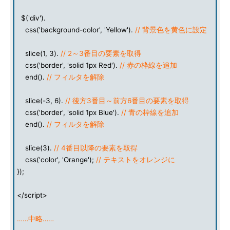
$('div').
css('background-color', 'Yellow').
// 背景色を黄色に設定
slice(1, 3).
// 2～3番目の要素を取得
css('border', 'solid 1px Red').
// 赤の枠線を追加
end().
// フィルタを解除
slice(-3, 6).
// 後方3番目～前方6番目の要素を取得
css('border', 'solid 1px Blue').
// 青の枠線を追加
end().
// フィルタを解除
slice(3).
// 4番目以降の要素を取得
css('color', 'Orange');
// テキストをオレンジに
});
</script>
……中略……