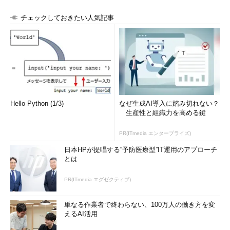
チェックしておきたい人気記事
Hello Python (1/3)
なぜ生成AI導入に踏み切れない？
生産性と組織力を高める鍵
PR(ITmedia エンタープライズ)
日本HPが提唱する“予防医療型”IT運用のアプローチ
とは
PR(ITmedia エグゼクティブ)
単なる作業者で終わらない、100万人の働き方を変
えるAI活用