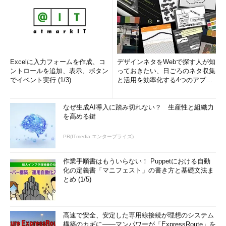
Excelに入力フォームを作成、コ
デザインネタをWebで探す人が知
ントロールを追加、表示、ボタン
っておきたい、日ごろのネタ収集
でイベント実行 (1/3)
と活用を効率化する4つのアプリ
(1/3)
なぜ生成AI導入に踏み切れない？ 生産性と組織力
を高める鍵
PR(ITmedia エンタープライズ)
作業手順書はもういらない！ Puppetにおける自動
化の定義書「マニフェスト」の書き方と基礎文法ま
とめ (1/5)
高速で安全、安定した専用線接続が理想のシステム
構築のカギに――マンパワーが「ExpressRoute」を