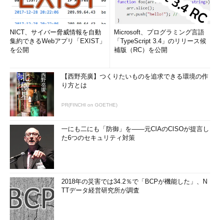
NICT、サイバー脅威情報を自動
Microsoft、プログラミング言語
集約できるWebアプリ「EXIST」
「TypeScript 3.4」のリリース候
を公開
補版（RC）を公開
【西野亮廣】つくりたいものを追求できる環境の作
り方とは
PR(FINCHI on GOETHE)
一にも二にも「防御」を――元CIAのCISOが提言し
た6つのセキュリティ対策
2018年の災害では34.2％で「BCPが機能した」、N
TTデータ経営研究所が調査