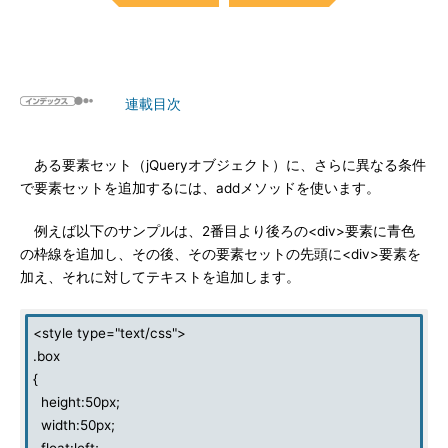
連載目次
ある要素セット（jQueryオブジェクト）に、さらに異なる条件
で要素セットを追加するには、addメソッドを使います。
例えば以下のサンプルは、2番目より後ろの<div>要素に青色
の枠線を追加し、その後、その要素セットの先頭に<div>要素を
加え、それに対してテキストを追加します。
<style type="text/css">
.box
{
height:50px;
width:50px;