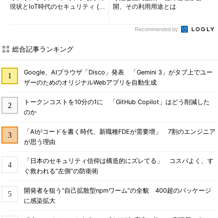
現状とIoT時代のセキュリティ (1/
開、その利用用途とは
2)
Recommended by
総合記事ランキング
Google、AIブラウザ「Disco」発表 「Gemini 3」がタブ上でユー
ザーのためのオリジナルWebアプリを自動生成
トークンコストを10分の1に 「GitHub Copilot」はどう削減した
のか
「AIがコードを書く時代、新職種FDEが需要増」 7割のエンジニア
が思う理由
「日本のセキュリティ信仰は構造的にズレてる」 コスパよく、す
ぐ救われる“左側”の防衛術
開発者を狙う“自己拡散型npmワーム”の全貌 400超のパッケージ
に感染拡大