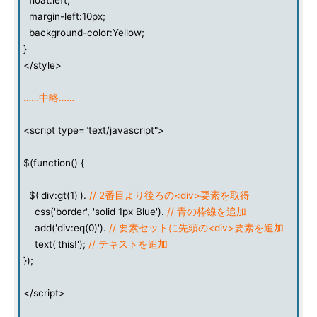
float:left;
margin-left:10px;
background-color:Yellow;
}
</style>
……中略……
<script type="text/javascript">
$(function() {
$('div:gt(1)').
// 2番目より後ろの<div>要素を取得
css('border', 'solid 1px Blue').
// 青の枠線を追加
add('div:eq(0)').
// 要素セットに先頭の<div>要素を追加
text('this!');
// テキストを追加
});
</script>