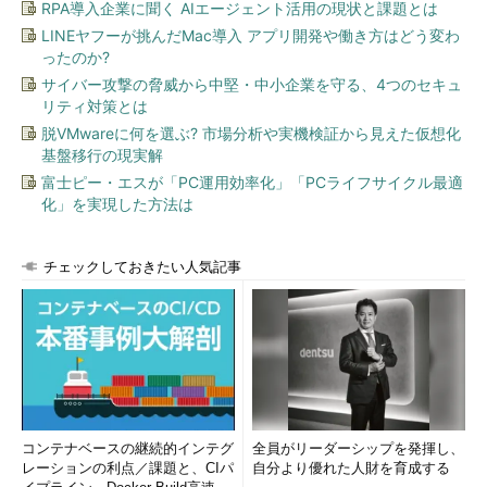
RPA導入企業に聞く AIエージェント活用の現状と課題とは
LINEヤフーが挑んだMac導入 アプリ開発や働き方はどう変わ
ったのか?
サイバー攻撃の脅威から中堅・中小企業を守る、4つのセキュ
リティ対策とは
脱VMwareに何を選ぶ? 市場分析や実機検証から見えた仮想化
基盤移行の現実解
富士ピー・エスが「PC運用効率化」「PCライフサイクル最適
化」を実現した方法は
チェックしておきたい人気記事
コンテナベースの継続的インテグ
全員がリーダーシップを発揮し、
レーションの利点／課題と、CIパ
自分より優れた人財を育成する