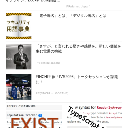
イプライン、Docker Build高速化
のコツ (1/2...
PR(dentsu Japan)
「電子署名」とは、「デジタル署名」とは
「さすが」と言われる驚きや感動を。新しい価値を
生む電通の挑戦
PR(dentsu Japan)
FINCHI主催「IVS2026」トークセッションが話題
に！
PR(FINCHI on GOETHE)