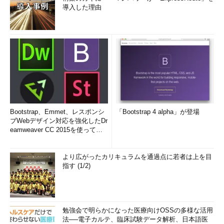
導入した理由
Bootstrap、Emmet、レスポンシ
「Bootstrap 4 alpha」が登場
ブWebデザイン対応を強化したDr
eamweaver CC 2015を使って
み...
より広がったカリキュラムを通過点に若者は上を目
指す (1/2)
勉強会で明らかになった医療向けOSSの多様な活用
法──電子カルテ、臨床試験データ解析、日本語医