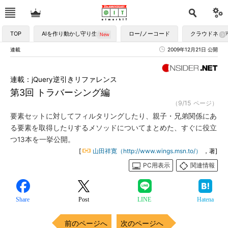
TOP
AIを作り動かし守り生かす
ロー/ノーコード
クラウドネイ
連載
2009年12月21日 公開
連載：jQuery逆引きリファレンス
第3回 トラバーシング編
（9/15 ページ）
要素セットに対してフィルタリングしたり、親子・兄弟関係にあ
る要素を取得したりするメソッドについてまとめた、すぐに役立
つ13本を一挙公開。
[
山田祥寛（http://www.wings.msn.to/）
，著]
PC用表示
関連情報
Share
Post
LINE
Hatena
前のページへ
次のページへ