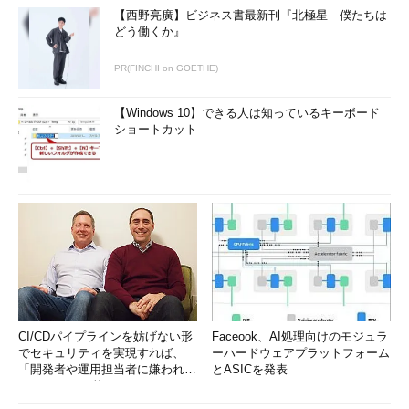
【西野亮廣】ビジネス書最新刊『北極星 僕たちは
どう働くか』
PR(FINCHI on GOETHE)
【Windows 10】できる人は知っているキーボード
ショートカット
CI/CDパイプラインを妨げない形
Faceook、AI処理向けのモジュラ
でセキュリティを実現すれば、
ーハードウェアプラットフォーム
「開発者や運用担当者に嫌われな
とASICを発表
いWAF」は可能か