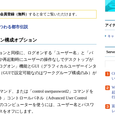
会員登録（無料）
すると全てご覧いただけます。
アイ
にまつわる都市伝説
キャ
グオン構成オプション
Ser
バージョンと同様に、ログオンする「ユーザー名」と「パ
や再起動時にユーザーの操作なしでデスクトップが
ログオン」機能とGUI（グラフィカルユーザーインタ
（GUIで設定可能なのはワークグループ構成のみ）が
C
い
W
ド、または「control userpassword2」コマンドを
ロールパネル（Advanced User Control
がこのコンピューターを使うには、ユーザー名とパスワ
スをオフにします。