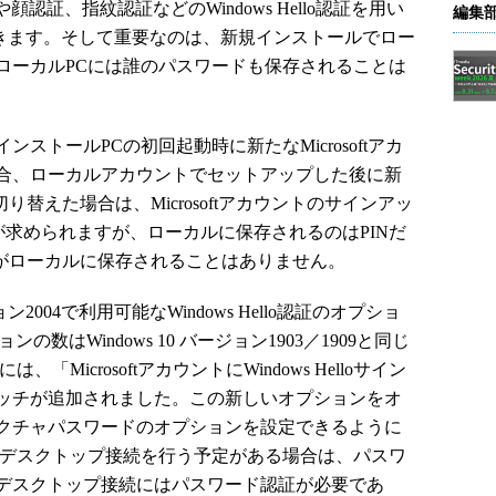
 Number）や顔認証、指紋認証などのWindows Hello認証を用い
編集
ができます。そして重要なのは、新規インストールでロー
ローカルPCには誰のパスワードも保存されることは
トールPCの初回起動時に新たなMicrosoftアカ
合、ローカルアカウントでセットアップした後に新
て切り替えた場合は、Microsoftアカウントのサインアッ
が求められますが、ローカルに保存されるのはPINだ
ウントがローカルに保存されることはありません。
ジョン2004で利用可能なWindows Hello認証のオプショ
ョンの数はWindows 10 バージョン1903／1909と同じ
には、「MicrosoftアカウントにWindows Helloサイン
ッチが追加されました。この新しいオプションをオ
クチャパスワードのオプションを設定できるように
トデスクトップ接続を行う予定がある場合は、パスワ
デスクトップ接続にはパスワード認証が必要であ