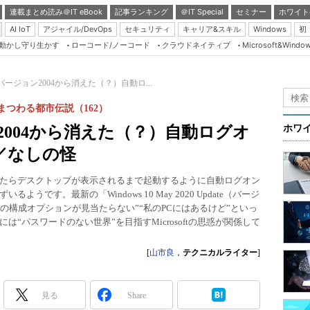
連載まとめ読み＠IT eBook
記事ランキング
＠IT Special
セミナー
ホワイト
AI IoT
アジャイル/DevOps
セキュリティ
キャリア&スキル
Windows
初
り動かし守り生かす
ローコード/ノーコード
クラウドネイティブ
Microsoft&Windo
Server & Storage
HTML5 + UX
10 バージョン2004から消えた（？）自動ロ...
Smart & Social
にまつわる都市伝説（162）
Coding Edge
ジョン2004から消えた（？）自動ログオ
ホワ
Java Agile
／なしの怪
Database Expert
たらデスクトップが表示されるまで起動するように自動ログオン
Linux ＆ OSS
です。最新の「Windows 10 May 2020 Update（バージ
、“その構成オプションが見当たらない”“私のPCにはあるけど”といっ
Master of IP Networ
“パスワードのない世界”を目指すMicrosoftの思惑が関係して
Security & Trust
[
山市良
，
テクニカルライター
]
Test & Tools
Insider.NET
見る
Share
ブログ