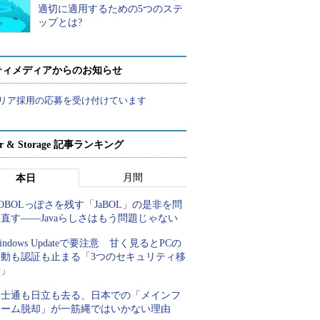
適切に適用するための5つのステ
ップとは?
ティメディアからのお知らせ
リア採用の応募を受け付けています
ver & Storage 記事ランキング
月間
本日
OBOLっぽさを残す「JaBOL」の是非を問
直す――Javaらしさはもう問題じゃない
indows Updateで要注意 甘く見るとPCの
起動も認証も止まる「3つのセキュリティ移
行」
富士通も日立も去る、日本での「メインフ
レーム脱却」が一筋縄ではいかない理由