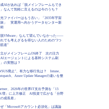
生成AIがあれば「脱メインフレームもでき
る」なんて気軽に言えるのは今のうち？
光ファイバーはもう古い」「2035年宇宙
の旅」 実運用へ向かうデータセンター新
技術
脱VMware」なんて望んでいなかった――
それでも考えざるを得ない人のための“3つ
筋道”
日立がメインフレームOS終了 次の注力
「AIエージェントによる基幹システム刷
新」の実態は？
WSUS廃止”、有力な移行先は？ Intune、
utopatch、Azure Update Managerの違いを整
理
artner、2026年の世界IT支出予測を「13.
5％増」に上方修正 AI投資で広がる「分野
間の成長差」
ぜ「Microsoftアカウント必須化」は議論