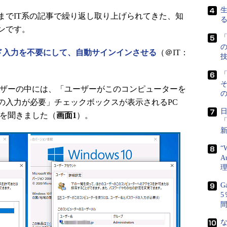
でIT系の記事で繰り返し取り上げられてきた、知
ンです。
「
スワード入力を不要にして、自動サインインさせる
（＠IT：
「
4のユーザーの中には、「ユーザーがこのコンピューターを
の
の入力が必要」チェックボックスが表示されるPC
声を聞きました（
画面1
）。
“
A
G
な