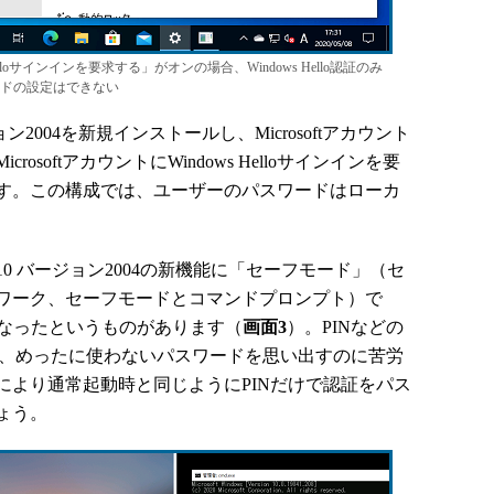
Helloサインインを要求する」がオンの場合、Windows Hello認証のみ
ドの設定はできない
ージョン2004を新規インストールし、Microsoftアカウント
softアカウントにWindows Helloサインインを要
す。この構成では、ユーザーのパスワードはローカ
10 バージョン2004の新機能に「セーフモード」（セ
ワーク、セーフモードとコマンドプロンプト）で
用可能になったというものがあります（
画面3
）。PINなどの
ていると、めったに使わないパスワードを思い出すのに苦労
により通常起動時と同じようにPINだけで認証をパス
ょう。