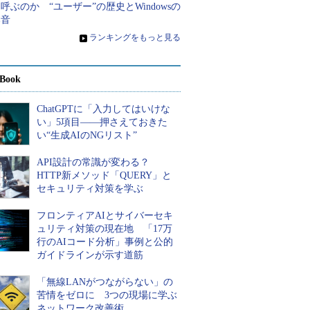
呼ぶのか “ユーザー”の歴史とWindowsの
本音
»
ランキングをもっと見る
Book
ChatGPTに「入力してはいけな
い」5項目――押さえておきた
い“生成AIのNGリスト”
API設計の常識が変わる？
HTTP新メソッド「QUERY」と
セキュリティ対策を学ぶ
フロンティアAIとサイバーセキ
ュリティ対策の現在地 「17万
行のAIコード分析」事例と公的
ガイドラインが示す道筋
「無線LANがつながらない」の
苦情をゼロに 3つの現場に学ぶ
ネットワーク改善術