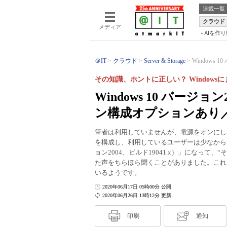
連載一覧
クラウド
メディア
AIを作
＠IT
クラウド
Server & Storage
Windows 
その知識、ホントに正しい？ Windows
Windows 10 バー
ン構成オプションあり
筆者は利用していませんが、電源をオンにし
を構成し、利用しているユーザーは少なからずいるよう
ョン2004、ビルド19041.x）」になって
た声をちらほら聞くことがありました。これには
いるようです。
2020年06月17日 05時00分 公開
2020年06月26日 13時12分 更新
印刷
通知