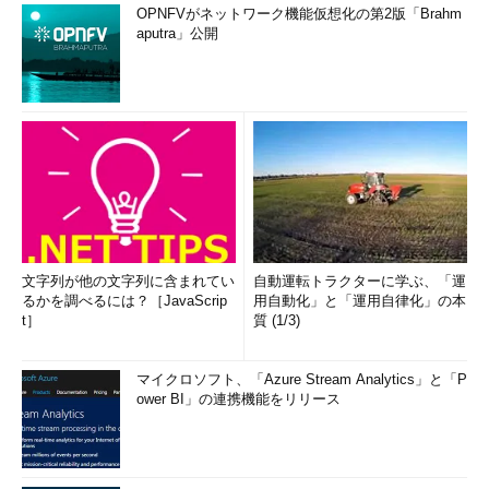
OPNFVがネットワーク機能仮想化の第2版「Brahm
aputra」公開
文字列が他の文字列に含まれてい
自動運転トラクターに学ぶ、「運
るかを調べるには？［JavaScrip
用自動化」と「運用自律化」の本
t］
質 (1/3)
マイクロソフト、「Azure Stream Analytics」と「P
ower BI」の連携機能をリリース