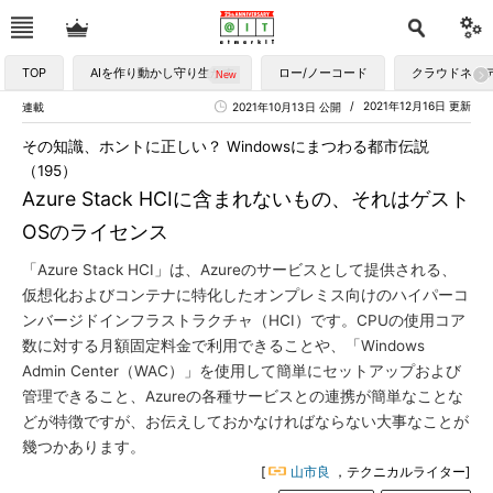
TOP
AIを作り動かし守り生かす
ロー/ノーコード
クラウドネイ
2021年12月16日 更新
連載
2021年10月13日 公開
その知識、ホントに正しい？ Windowsにまつわる都市伝説
（195）
Azure Stack HCIに含まれないもの、それはゲスト
OSのライセンス
「Azure Stack HCI」は、Azureのサービスとして提供される、
仮想化およびコンテナに特化したオンプレミス向けのハイパーコ
ンバージドインフラストラクチャ（HCI）です。CPUの使用コア
数に対する月額固定料金で利用できることや、「Windows
Admin Center（WAC）」を使用して簡単にセットアップおよび
管理できること、Azureの各種サービスとの連携が簡単なことな
どが特徴ですが、お伝えしておかなければならない大事なことが
幾つかあります。
[
山市良
，テクニカルライター]