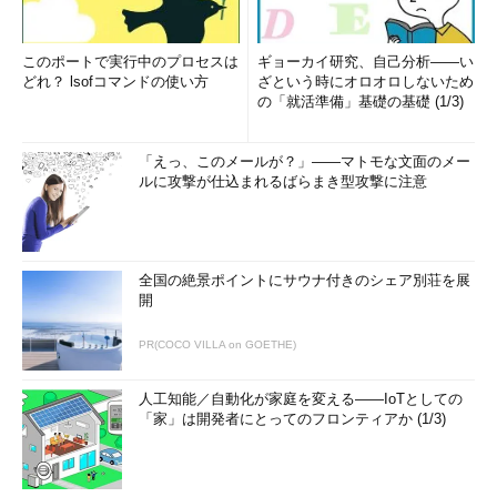
このポートで実行中のプロセスは
ギョーカイ研究、自己分析――い
どれ？ lsofコマンドの使い方
ざという時にオロオロしないため
の「就活準備」基礎の基礎 (1/3)
「えっ、このメールが？」――マトモな文面のメー
ルに攻撃が仕込まれるばらまき型攻撃に注意
全国の絶景ポイントにサウナ付きのシェア別荘を展
開
PR(COCO VILLA on GOETHE)
人工知能／自動化が家庭を変える――IoTとしての
「家」は開発者にとってのフロンティアか (1/3)