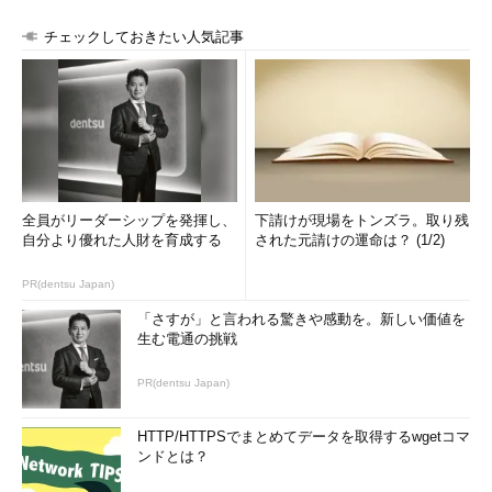
チェックしておきたい人気記事
全員がリーダーシップを発揮し、
下請けが現場をトンズラ。取り残
自分より優れた人財を育成する
された元請けの運命は？ (1/2)
PR(dentsu Japan)
「さすが」と言われる驚きや感動を。新しい価値を
生む電通の挑戦
PR(dentsu Japan)
HTTP/HTTPSでまとめてデータを取得するwgetコマ
ンドとは？