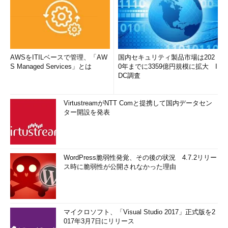
AWSをITILベースで管理、「AW
国内セキュリティ製品市場は202
S Managed Services」とは
0年までに3359億円規模に拡大 I
DC調査
VirtustreamがNTT Comと提携して国内データセン
ター開設を発表
WordPress脆弱性発覚、その後の状況 4.7.2リリー
ス時に脆弱性が公開されなかった理由
マイクロソフト、「Visual Studio 2017」正式版を2
017年3月7日にリリース