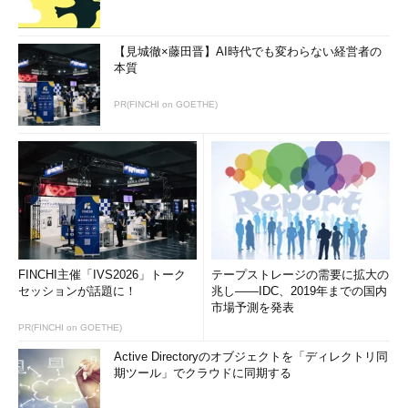
【見城徹×藤田晋】AI時代でも変わらない経営者の
本質
PR(FINCHI on GOETHE)
FINCHI主催「IVS2026」トーク
テープストレージの需要に拡大の
セッションが話題に！
兆し――IDC、2019年までの国内
市場予測を発表
PR(FINCHI on GOETHE)
Active Directoryのオブジェクトを「ディレクトリ同
期ツール」でクラウドに同期する