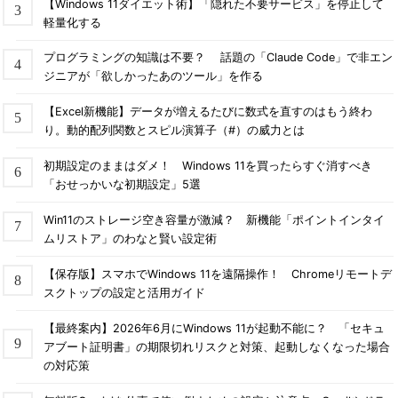
【Windows 11ダイエット術】「隠れた不要サービス」を停止して
軽量化する
プログラミングの知識は不要？ 話題の「Claude Code」で非エン
ジニアが「欲しかったあのツール」を作る
【Excel新機能】データが増えるたびに数式を直すのはもう終わ
り。動的配列関数とスピル演算子（#）の威力とは
初期設定のままはダメ！ Windows 11を買ったらすぐ消すべき
「おせっかいな初期設定」5選
Win11のストレージ空き容量が激減？ 新機能「ポイントインタイ
ムリストア」のわなと賢い設定術
【保存版】スマホでWindows 11を遠隔操作！ Chromeリモートデ
スクトップの設定と活用ガイド
【最終案内】2026年6月にWindows 11が起動不能に？ 「セキュ
アブート証明書」の期限切れリスクと対策、起動しなくなった場合
の対応策