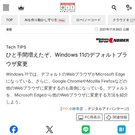
TOP
AIを作り動かし守り生かす
ロー/ノーコード
クラウドネイ
連載
2021年11月26日 公開
Tech TIPS
ひと手間増えたぞ、Windows 11のデフォルトブラ
ウザ変更
Windows 11では、デフォルトのWebブラウザがMicrosoft Edge
になっている。さらに、Google ChromeやMozilla Firefoxなどの
他のWebブラウザに変更するのも面倒になっている。デフォルト
を、Microsoft Edgeから他のWebブラウザに変更する方法を紹介
しよう。
[
小林章彦
，デジタルアドバンテージ]
PC用表示
関連情報