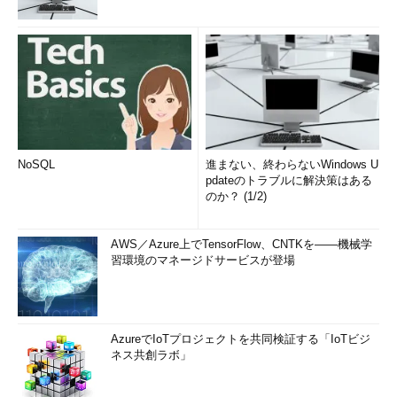
NoSQL
進まない、終わらないWindows U
pdateのトラブルに解決策はある
のか？ (1/2)
AWS／Azure上でTensorFlow、CNTKを――機械学
習環境のマネージドサービスが登場
AzureでIoTプロジェクトを共同検証する「IoTビジ
ネス共創ラボ」