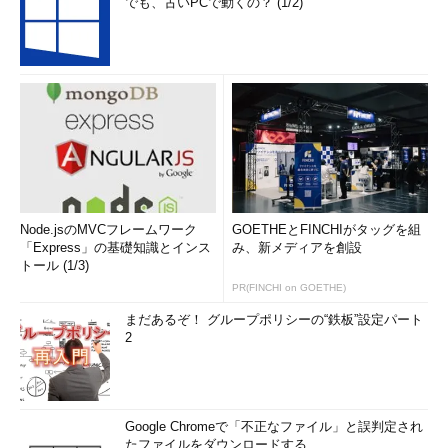
でも、古いPCで動くの？ (1/2)
Node.jsのMVCフレームワーク
GOETHEとFINCHIがタッグを組
「Express」の基礎知識とインス
み、新メディアを創設
トール (1/3)
PR(FINCHI on GOETHE)
まだあるぞ！ グループポリシーの“鉄板”設定パート
2
Google Chromeで「不正なファイル」と誤判定され
たファイルをダウンロードする