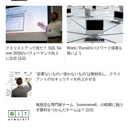
クエリストアって何だ？ SQL Se
Word／Excelのパスワード保護も
rver 2016のパフォーマンス向上
使いよう
に注目 (1/2)
“必要ないもの／使わないもの”は無効化し、クライ
アントのセキュリティを向上させる
無慈悲な専門家チーム「kuromame6」の暗躍に負け
ず勝利をつかんだチームは？ (1/2)