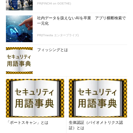
PR(FINCHI on GOETHE)
社内データを扱えないAIを卒業 アプリ横断検索で
一元化
PR(ITmedia エンタープライズ)
フィッシングとは
「ポートスキャン」とは
生体認証（バイオメトリクス認
証）とは