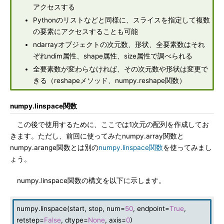
アクセスする
Pythonのリストなどと同様に、スライスを指定して複数
の要素にアクセスすることも可能
ndarrayオブジェクトの次元数、形状、全要素数はそれ
ぞれndim属性、shape属性、size属性で調べられる
全要素数が変わらなければ、その次元数や形状は変更で
きる（reshapeメソッド、numpy.reshape関数）
numpy.linspace関数
この後で使用するために、ここでは1次元の配列を作成してお
きます。ただし、前回に使ってみたnumpy.array関数と
numpy.arange関数とは別の
numpy.linspace関数
を使ってみまし
ょう。
numpy.linspace関数の構文を以下に示します。
numpy.linspace(start, stop, num=
50
, endpoint=
True
,
retstep=
False
, dtype=
None
, axis=
0
)