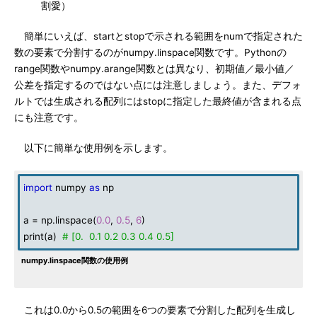
割愛）
簡単にいえば、startとstopで示される範囲をnumで指定された
数の要素で分割するのがnumpy.linspace関数です。Pythonの
range関数やnumpy.arange関数とは異なり、初期値／最小値／
公差を指定するのではない点には注意しましょう。また、デフォ
ルトでは生成される配列にはstopに指定した最終値が含まれる点
にも注意です。
以下に簡単な使用例を示します。
import
numpy
as
np
a = np.linspace(
0.0
,
0.5
,
6
)
print(a)
# [0. 0.1 0.2 0.3 0.4 0.5]
numpy.linspace関数の使用例
これは0.0から0.5の範囲を6つの要素で分割した配列を生成し