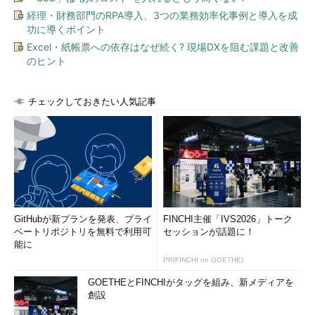
経理・財務部門のRPA導入、3つの業務効率化事例と導入を成
功に導くポイント
Excel・紙帳票への依存はなぜ続く? 現場DXを阻む課題と改善
のヒント
チェックしておきたい人気記事
GitHubが新プランを発表、プライ
FINCHI主催「IVS2026」トーク
ベートリポジトリを無料で利用可
セッションが話題に！
能に
PR(FINCHI on GOETHE)
GOETHEとFINCHIがタッグを組み、新メディアを
創設