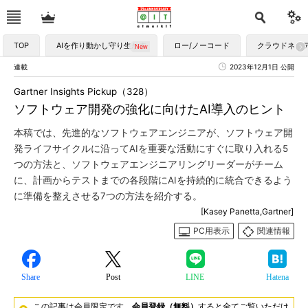
TOP
AIを作り動かし守り生かす
ロー/ノーコード
クラウドネイ
連載
2023年12月1日 公開
Gartner Insights Pickup（328）
ソフトウェア開発の強化に向けたAI導入のヒント
本稿では、先進的なソフトウェアエンジニアが、ソフトウェア開
発ライフサイクルに沿ってAIを重要な活動にすぐに取り入れる5
つの方法と、ソフトウェアエンジニアリングリーダーがチーム
に、計画からテストまでの各段階にAIを持続的に統合できるよう
に準備を整えさせる7つの方法を紹介する。
[Kasey Panetta,Gartner]
PC用表示
関連情報
Share
Post
LINE
Hatena
この記事は会員限定です。
会員登録（無料）
すると全てご覧いただけ