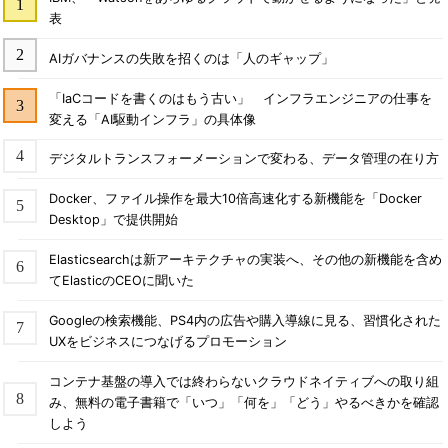
表
AIガバナンスの失敗を招くのは「人のギャップ」
「IaCコードを書くのはもう古い」 インフラエンジニアの仕事を
変える「AI駆動インフラ」の具体像
デジタルトランスフォーメーションで変わる、データ管理の在り方
Docker、ファイル操作を最大10倍高速化する新機能を「Docker
Desktop」で提供開始
Elasticsearchは新アーキテクチャの実装へ、その他の新機能を含め
てElasticのCEOに聞いた
Googleの検索機能、PS4内の広告や購入導線に見る、習慣化された
UXをビジネスにつなげるプロモーション
コンテナ基盤の導入では終わらないクラウドネイティブへの取り組
み、無料の電子書籍で「いつ」「何を」「どう」やるべきかを確認
しよう