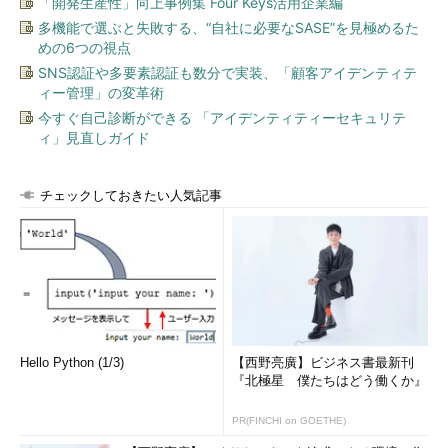
「開発生産性」向上事例集 Four Keys活用企業編
多機能で選ぶと失敗する、“自社に必要なSASE”を見極めるた
めの6つの視点
SNS認証や多要素認証も数分で実装、「顧客アイデンティテ
ィー管理」の変革術
今すぐ自己診断ができる 「アイデンティティーセキュリテ
ィ」見直しガイド
チェックしておきたい人気記事
Hello Python (1/3)
【西野亮廣】ビジネス書最新刊
『北極星 僕たちはどう働くか』
PR(FINCHI on GOETHE)