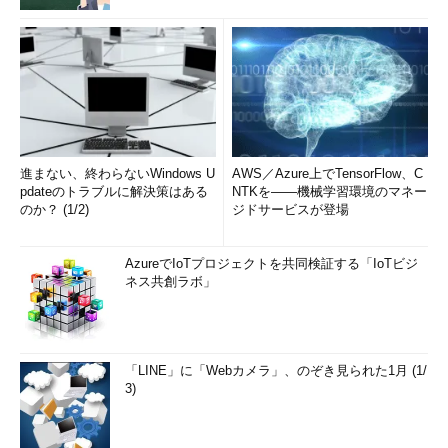
進まない、終わらないWindows U
AWS／Azure上でTensorFlow、C
pdateのトラブルに解決策はある
NTKを――機械学習環境のマネー
のか？ (1/2)
ジドサービスが登場
AzureでIoTプロジェクトを共同検証する「IoTビジ
ネス共創ラボ」
「LINE」に「Webカメラ」、のぞき見られた1月 (1/
3)