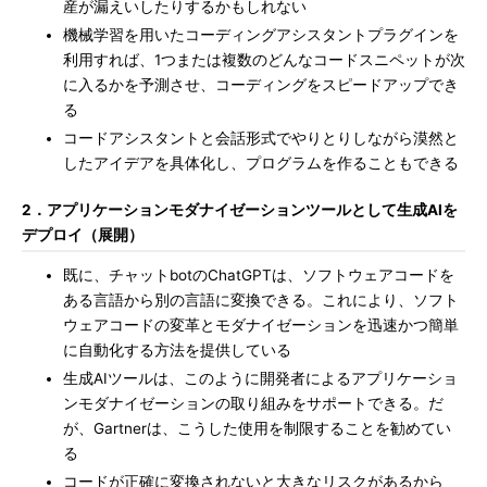
産が漏えいしたりするかもしれない
機械学習を用いたコーディングアシスタントプラグインを
利用すれば、1つまたは複数のどんなコードスニペットが次
に入るかを予測させ、コーディングをスピードアップでき
る
コードアシスタントと会話形式でやりとりしながら漠然と
したアイデアを具体化し、プログラムを作ることもできる
2．アプリケーションモダナイゼーションツールとして生成AIを
デプロイ（展開）
既に、チャットbotのChatGPTは、ソフトウェアコードを
ある言語から別の言語に変換できる。これにより、ソフト
ウェアコードの変革とモダナイゼーションを迅速かつ簡単
に自動化する方法を提供している
生成AIツールは、このように開発者によるアプリケーショ
ンモダナイゼーションの取り組みをサポートできる。だ
が、Gartnerは、こうした使用を制限することを勧めてい
る
コードが正確に変換されないと大きなリスクがあるから