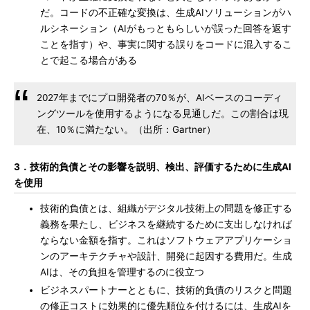
だ。コードの不正確な変換は、生成AIソリューションがハ
ルシネーション（AIがもっともらしいが誤った回答を返す
ことを指す）や、事実に関する誤りをコードに混入するこ
とで起こる場合がある
2027年までにプロ開発者の70％が、AIベースのコーディ
ングツールを使用するようになる見通しだ。この割合は現
在、10％に満たない。（出所：Gartner）
3．技術的負債とその影響を説明、検出、評価するために生成AI
を使用
技術的負債とは、組織がデジタル技術上の問題を修正する
義務を果たし、ビジネスを継続するために支出しなければ
ならない金額を指す。これはソフトウェアアプリケーショ
ンのアーキテクチャや設計、開発に起因する費用だ。生成
AIは、その負担を管理するのに役立つ
ビジネスパートナーとともに、技術的負債のリスクと問題
の修正コストに効果的に優先順位を付けるには、生成AIを