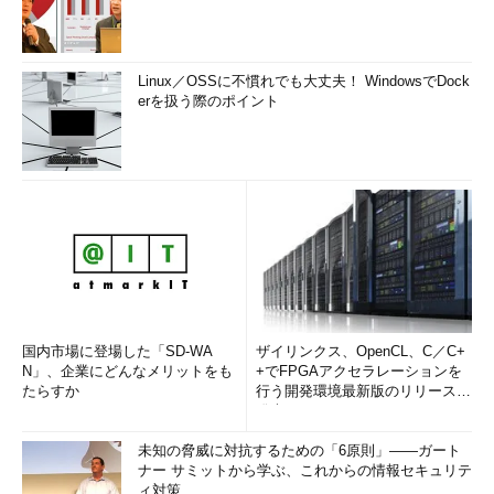
Linux／OSSに不慣れでも大丈夫！ WindowsでDock
erを扱う際のポイント
国内市場に登場した「SD-WA
ザイリンクス、OpenCL、C／C+
N」、企業にどんなメリットをも
+でFPGAアクセラレーションを
たらすか
行う開発環境最新版のリリースを
発表
未知の脅威に対抗するための「6原則」――ガート
ナー サミットから学ぶ、これからの情報セキュリテ
ィ対策