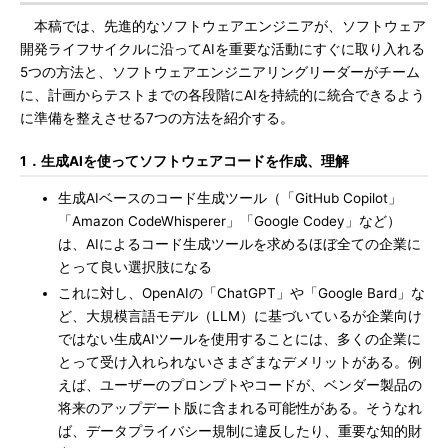
本稿では、先進的なソフトウェアエンジニアが、ソフトウェア
開発ライフサイクルに沿ってAIを重要な活動にすぐに取り入れる
5つの方法と、ソフトウェアエンジニアリングリーダーがチーム
に、計画からテストまでの各段階にAIを持続的に統合できるよう
に準備を整えさせる7つの方法を紹介する。
1．生成AIを使ってソフトウェアコードを作成、理解
生成AIベースのコード生成ツール（「GitHub Copilot」
「Amazon CodeWhisperer」「Google Codey」など）
は、AIによるコード生成ツールを求めるほぼ全ての企業に
とって良い選択肢になる
これに対し、OpenAIの「ChatGPT」や「Google Bard」な
ど、大規模言語モデル（LLM）に基づいているが企業向け
ではない生成AIツールを使用することには、多くの企業に
とって受け入れられないさまざまなデメリットがある。例
えば、ユーザーのプロンプトやコードが、ベンダー製品の
将来のアップデート版に含まれる可能性がある。そうなれ
ば、データプライバシー規制に違反したり、重要な知的財