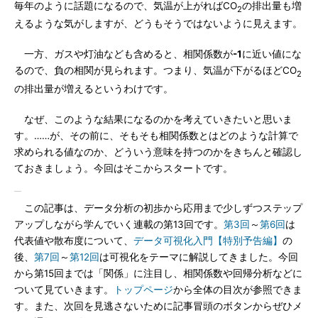
毎年のように話題になるので、気温が上がればCO
の排出量も増
2
えるような気がしますが、どうもそうではないように見えます。
一方、ガスや灯油なども含めると、相関係数が
-1
に近い値にな
るので、負の相関が見られます。つまり、気温が下がるほどCO
2
の排出量が増えるというわけです。
なぜ、このような結果になるのかを考えていきたいと思いま
す。……が、その前に、そもそも相関係数とはどのような計算で
求められる値なのか、どういう意味を持つのかをきちんと確認し
ておきましょう。今回はそこからスタートです。
この記事は、データ分析の初歩から応用まで少しずつステップ
アップしながら学んでいく連載の第13回です。
第3回
～
第6回
は
代表値や散布度について、
データ可視化入門【特別予告編】
の
後、
第7回
～
第12回
は可視化をテーマに解説してきました。今回
から第15回までは「関係」に注目し、相関係数や回帰分析などに
ついて見ていきます。
トップページ
から全体の目次が参照できま
す。また、次回を見逃さないために記事冒頭のボタンからぜひメ