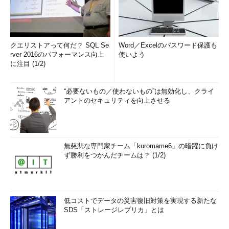
クエリストアって何だ？ SQL Se
Word／Excelのパスワード保護も
rver 2016のパフォーマンス向上
使いよう
に注目 (1/2)
“必要ないもの／使わないもの”は無効化し、クライ
アントのセキュリティを向上させる
無慈悲な専門家チーム「kuromame6」の暗躍に負け
ず勝利をつかんだチームは？ (1/2)
低コストでデータの災害復旧対策を実現する新たな
SDS「ストレージレプリカ」とは