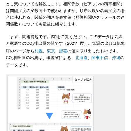
とし穴についても解説します。相関係数（ピアソンの積率相関）
は間隔尺度の変数同士で使われますが、順序尺度や名義尺度の場
合に使われる、関係の強さを表す値（順位相関やクラメールの連
関係数）についても最後に紹介します。
まず、問題提起です。図1をご覧ください。このデータは気温
と家庭でのCO
排出量の値です（2021年度）。気温の出典は気象
2
庁のページから
札幌
、
東京
、
那覇
の値を取り出したものです。
CO
排出量の出典は、環境省による、
北海道
、
関東甲信
、
沖縄
の
2
データです。