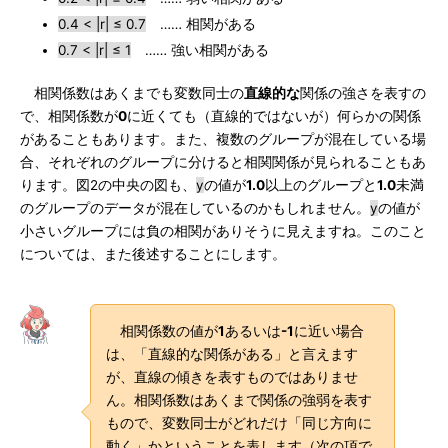
0.4 < |r| ≤ 0.7
…… 相関がある
0.7 < |r| ≤ 1
…… 強い相関がある
相関係数はあくまでも変数同士の
直線的な
関係の強さを表すの
で、相関係数が
0
に近くても（直線的ではないが）何らかの関係
があることもあります。また、複数のグループが混在している場
合、それぞれのグループに分けると相関関係が見られることもあ
ります。図2の中央の図も、
y
の値が
1.0
以上のグループと
1.0
未満
のグループのデータが混在しているのかもしれません。
y
の値が
小さいグループには負の相関がありそうに見えますね。このこと
については、また後述することにします。
相関係数の値が
1
あるいは
-1
に近い場合
は、「直線的な関係がある」と言えます
が、直線の傾きを表すものではありませ
ん。相関係数はあくまで関係の強弱を表す
もので、変数同士がどれだけ「同じ方向に
動く」かということを表します（次の項で