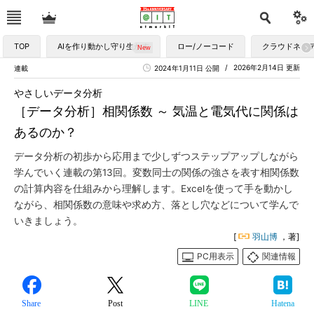
TOP
AIを作り動かし守り生かす
ロー/ノーコード
クラウドネイ
2026年2月14日 更新
連載
2024年1月11日 公開
やさしいデータ分析
［データ分析］相関係数 ～ 気温と電気代に関係は
あるのか？
データ分析の初歩から応用まで少しずつステップアップしながら
学んでいく連載の第13回。変数同士の関係の強さを表す相関係数
の計算内容を仕組みから理解します。Excelを使って手を動かし
ながら、相関係数の意味や求め方、落とし穴などについて学んで
いきましょう。
[
羽山博
，著]
PC用表示
関連情報
Share
Post
LINE
Hatena