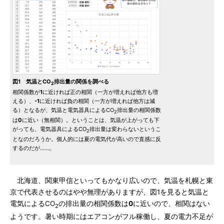
図1 気温とCO
排出量の関係を調べる
2
相関係数が
1
に近ければ正の相関（一方が増えれば他方も増
える）、
-1
に近ければ負の相関（一方が増えれば他方は減
る）となるが、気温と電気器具によるCO
排出量の相関係数
2
は
0
に近い（無相関）。ということは、気温が上がっても下
がっても、電気器具によるCO
排出量は変わらないというこ
2
となのだろうか。個人的には夏の電気代が高いので直感に反
するのだが……。
北海道、関東甲信といってもかなり広いので、気温を札幌と東
京で代表させるのはやや無理がありますが、図1を見ると気温と
電気によるCO
の排出量の相関係数は
0
に近いので、相関はない
2
ようです。暑い時期にはエアコンがフル稼働し、夏の電力不足が