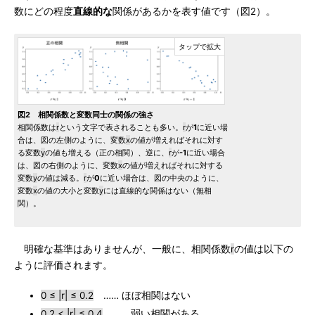
数にどの程度
直線的な
関係があるかを表す値です（図2）。
図2 相関係数と変数同士の関係の強さ
相関係数は
r
という文字で表されることも多い。
r
が
1
に近い場
合は、図の左側のように、変数
x
の値が増えればそれに対す
る変数
y
の値も増える（正の相関）、逆に、
r
が
-1
に近い場合
は、図の右側のように、変数
x
の値が増えればそれに対する
変数
y
の値は減る。
r
が
0
に近い場合は、図の中央のように、
変数
x
の値の大小と変数
y
には直線的な関係はない（無相
関）。
明確な基準はありませんが、一般に、相関係数
r
の値は以下の
ように評価されます。
0 ≤ |r| ≤ 0.2
…… ほぼ相関はない
0.2 < |r| ≤ 0.4
…… 弱い相関がある