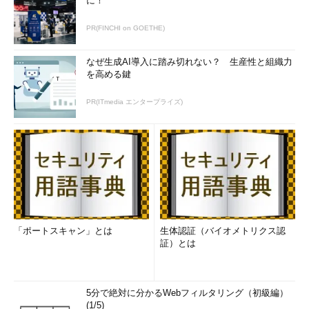
に！
PR(FINCHI on GOETHE)
なぜ生成AI導入に踏み切れない？ 生産性と組織力
を高める鍵
PR(ITmedia エンタープライズ)
「ポートスキャン」とは
生体認証（バイオメトリクス認
証）とは
5分で絶対に分かるWebフィルタリング（初級編）
(1/5)