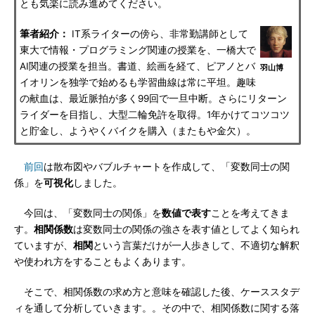
とも気楽に読み進めてください。
筆者紹介：
IT系ライターの傍ら、非常勤講師として
東大で情報・プログラミング関連の授業を、一橋大で
AI関連の授業を担当。書道、絵画を経て、ピアノとバ
羽山博
イオリンを独学で始めるも学習曲線は常に平坦。趣味
の献血は、最近脈拍が多く99回で一旦中断。さらにリターン
ライダーを目指し、大型二輪免許を取得。1年かけてコツコツ
と貯金し、ようやくバイクを購入（またもや金欠）。
前回
は散布図やバブルチャートを作成して、「変数同士の関
係」を
可視化
しました。
今回は、「変数同士の関係」を
数値で表す
ことを考えてきま
す。
相関係数
は変数同士の関係の強さを表す値としてよく知られ
ていますが、
相関
という言葉だけが一人歩きして、不適切な解釈
や使われ方をすることもよくあります。
そこで、相関係数の求め方と意味を確認した後、ケーススタデ
ィを通して分析していきます。。その中で、相関係数に関する落