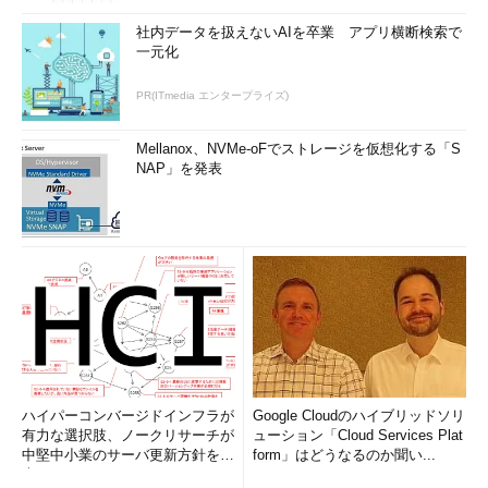
社内データを扱えないAIを卒業 アプリ横断検索で
一元化
PR(ITmedia エンタープライズ)
Mellanox、NVMe-oFでストレージを仮想化する「S
NAP」を発表
ハイパーコンバージドインフラが
Google Cloudのハイブリッドソリ
有力な選択肢、ノークリサーチが
ューション「Cloud Services Plat
中堅中小業のサーバ更新方針を調
form」はどうなるのか聞い...
査