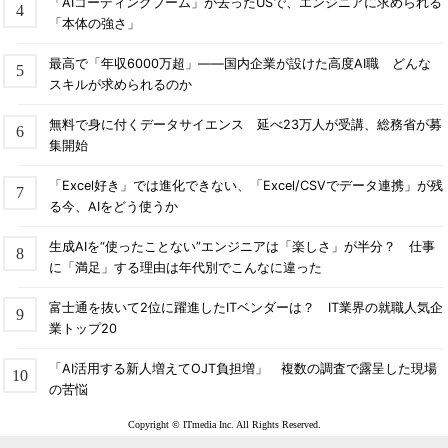
「AIコーディングブーム」が去ったUSで、エンジニアに求められる
「本体の強さ」
最高で「年収6000万超」――国内企業が設けた高度AI職 どんな
スキルが求められるのか
無料で身に付くデータサイエンス 延べ23万人が受講、総務省が募
集開始
「Excel好き」では進化できない、「Excel/CSVでデータ連携」が残
る今、AIをどう使うか
生成AIを“使ったことない”エンジニアは「楽しさ」が半分？ 仕事
に「満足」する理由は年代別でこんなに違った
富士通を抜いて2位に躍進したITベンダーは？ IT業界の就職人気企
業トップ20
「AI活用する新人増えてOJT負担増」 複数の調査で露呈した現場
の苦悩
Copyright © ITmedia Inc. All Rights Reserved.