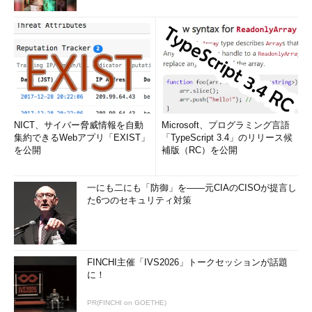
NICT、サイバー脅威情報を自動
Microsoft、プログラミング言語
集約できるWebアプリ「EXIST」
「TypeScript 3.4」のリリース候
を公開
補版（RC）を公開
一にも二にも「防御」を――元CIAのCISOが提言し
た6つのセキュリティ対策
FINCHI主催「IVS2026」トークセッションが話題
に！
PR(FINCHI on GOETHE)