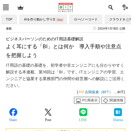
TOP
AIを作り動かし守り生かす
ロー/ノーコード
クラウドネイ
連載
2024年1月18日 公開
ビジネスパーソンのためのIT用語基礎解説
よく耳にする「BI」とは何か 導入手順や注意点
を把握しよう
IT用語の基礎の基礎を、初学者や非エンジニアにも分かりやすく
解説する本連載、第16回は「BI」です。ITエンジニアの学習、エ
ンジニアと協業する業務部門の仲間や経営層への解説にご活用く
ださい。
[
古閑俊廣（BFT）
，＠IT]
PC用表示
関連情報
Share
Post
LINE
Hatena