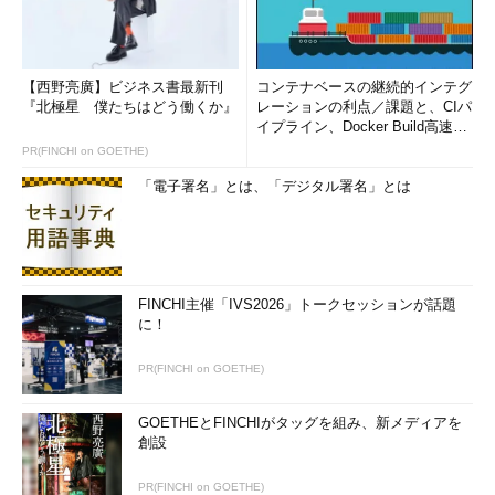
【西野亮廣】ビジネス書最新刊
コンテナベースの継続的インテグ
『北極星 僕たちはどう働くか』
レーションの利点／課題と、CIパ
イプライン、Docker Build高速化
のコツ (1/2...
PR(FINCHI on GOETHE)
「電子署名」とは、「デジタル署名」とは
FINCHI主催「IVS2026」トークセッションが話題
に！
PR(FINCHI on GOETHE)
GOETHEとFINCHIがタッグを組み、新メディアを
創設
PR(FINCHI on GOETHE)