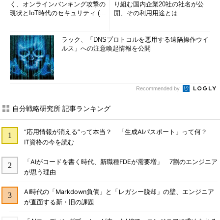
く、オンラインバンキング攻撃の
り組む国内企業20社の社名が公
現状とIoT時代のセキュリティ (1/
開、その利用用途とは
2)
ラック、「DNSプロトコルを悪用する遠隔操作ウイ
ルス」への注意喚起情報を公開
Recommended by
自分戦略研究所 記事ランキング
“応用情報が消える”って本当？ 「生成AIパスポート」って何？
IT資格の今を読む
「AIがコードを書く時代、新職種FDEが需要増」 7割のエンジニア
が思う理由
AI時代の「Markdown負債」と「レガシー脱却」の壁、エンジニア
が直面する新・旧の課題