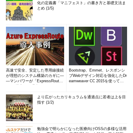
化の定義書「マニフェスト」の書き方と基礎文法ま
とめ (1/5)
高速で安全、安定した専用線接続
Bootstrap、Emmet、レスポンシ
が理想のシステム構築のカギに―
ブWebデザイン対応を強化したDr
―マンパワーが「ExpressRout
eamweaver CC 2015を使って
e」を導入した理由
み...
より広がったカリキュラムを通過点に若者は上を目
指す (1/2)
勉強会で明らかになった医療向けOSSの多様な活用