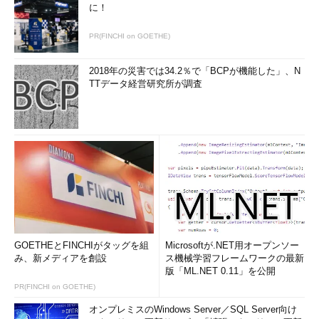
に！
PR(FINCHI on GOETHE)
2018年の災害では34.2％で「BCPが機能した」、N
TTデータ経営研究所が調査
GOETHEとFINCHIがタッグを組
Microsoftが.NET用オープンソー
み、新メディアを創設
ス機械学習フレームワークの最新
版「ML.NET 0.11」を公開
PR(FINCHI on GOETHE)
オンプレミスのWindows Server／SQL Server向け