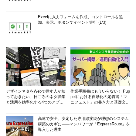
Excelに入力フォームを作成、コントロールを追
加、表示、ボタンでイベント実行 (1/3)
デザインネタをWebで探す人が知
作業手順書はもういらない！ Pup
っておきたい、日ごろのネタ収集
petにおける自動化の定義書「マ
と活用を効率化する4つのアプリ
ニフェスト」の書き方と基礎文法
(1/3)
まとめ (1/5)
高速で安全、安定した専用線接続が理想のシステム
構築のカギに――マンパワーが「ExpressRoute」を
導入した理由