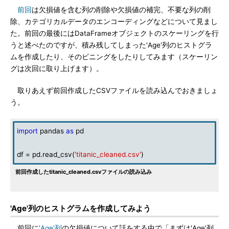
前回
は欠損値を含む列の削除や欠損値の補完、不要な列の削
除、カテゴリカルデータのエンコーディングなどについて見まし
た。前回の最後にはDataFrameオブジェクトのスケーリングを行
うと述べたのですが、積み残してしまった'Age'列のヒストグラ
ムを作成したり、そのビニングをしたりしてみます（スケーリン
グは次回に取り上げます）。
取りあえず前回作成したCSVファイルを読み込んでおきましょ
う。
import
pandas
as
pd
df = pd.read_csv(
'titanic_cleaned.csv'
)
前回作成したtitanic_cleaned.csvファイルの読み込み
'Age'列のヒストグラムを作成してみよう
前回に
'Age'列
の欠損値について話をする中で「まずは'Age'列