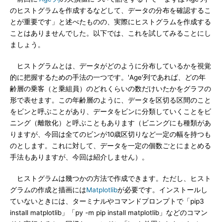
のヒストグラムを作成するなどして、データの分布を確認するこ
とが重要です」と述べたものの、実際にヒストグラムを作成する
ことはありませんでした。以下では、これを試してみることにし
ましょう。
ヒストグラムとは、データがどのように分布しているかを視覚
的に把握するための手法の一つです。'Age'列であれば、どの年
齢層の乗客（と乗組員）のどれくらいの数だけいたかをグラフの
形で表せます。この年齢層のように、データを区切る区間のこと
をビンと呼ぶことがあり、データをビンに分類していくことをビ
ニング（離散化）と呼ぶこともあります（ビニングにも種類があ
りますが、今回は全てのビンが10歳区切りなど一定の幅を持つも
のとします。これに対して、データを一定の個数ごとにまとめる
手法もありますが、今回は紹介しません）。
ヒストグラムは幾つかの方法で作成できます。ただし、ヒスト
グラムの作成と描画には
Matplotlib
が必要です。インストールし
ていないときには、ターミナルやコマンドプロンプトで「pip3
install matplotlib」「py -m pip install matplotlib」などのコマン