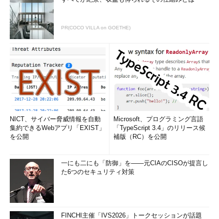
PR(COCO VILLA on GOETHE)
NICT、サイバー脅威情報を自動
Microsoft、プログラミング言語
集約できるWebアプリ「EXIST」
「TypeScript 3.4」のリリース候
を公開
補版（RC）を公開
一にも二にも「防御」を――元CIAのCISOが提言し
た6つのセキュリティ対策
FINCHI主催「IVS2026」トークセッションが話題