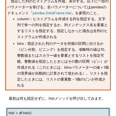
指定した列のヒストグラムを作成、表示する。以下に一部の
パラメーターを挙げる。全パラメーターについてはpandasの
ドキュメント「
pandas.DataFrame.hist
」を参照のこと。
column：ヒストグラムを作成する列を指定する。文字
列で単一の列を指定するか、列インデックス名を要素と
するリストを指定する。指定しなかった場合は全列のヒ
ストグラムが作成される
bins：指定された列のデータを何個の区間に分けるか
（ビン分割、ビニング）を指定する。省略時の値は10。
整数値またはスカラー値を要素とするリストを指定可
能。整数値を指定したときにはその数の区間（ビン）が
作成される（このときには、binsパラメーターの値＋1個
の境界値が自動的に計算されて使われる）。リストを指
定したときには、リストの要素数－1個のビンが作成さ
れる
最初は何も指定せずに、histメソッドを呼び出してみます。
hist = df.hist()