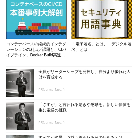
コンテナベースの継続的インテグ
「電子署名」とは、「デジタル署
レーションの利点／課題と、CIパ
名」とは
イプライン、Docker Build高速化
のコツ (1/2...
全員がリーダーシップを発揮し、自分より優れた人
財を育成する
PR(dentsu Japan)
「さすが」と言われる驚きや感動を。新しい価値を
生む電通の挑戦
PR(dentsu Japan)
すべてが絶景、収益も得られるその仕組みとは