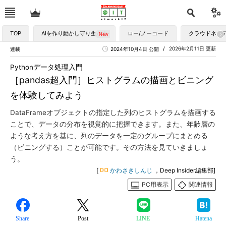
TOP
AIを作り動かし守り生かす
ロー/ノーコード
クラウドネイ
2026年2月11日 更新
連載
2024年10月4日 公開
Pythonデータ処理入門
［pandas超入門］ヒストグラムの描画とビニング
を体験してみよう
DataFrameオブジェクトの指定した列のヒストグラムを描画する
ことで、データの分布を視覚的に把握できます。また、年齢層の
ような考え方を基に、列のデータを一定のグループにまとめる
（ビニングする）ことが可能です。その方法を見ていきましょ
う。
[
かわさきしんじ
，Deep Insider編集部]
PC用表示
関連情報
Share
Post
LINE
Hatena