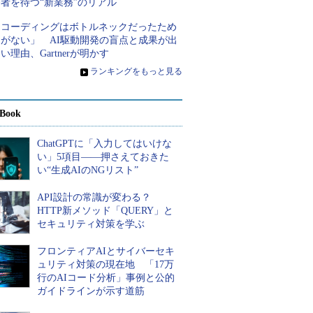
者を待つ“新業務”のリアル
「コーディングはボトルネックだったため
しがない」 AI駆動開発の盲点と成果が出
い理由、Gartnerが明かす
»
ランキングをもっと見る
Book
ChatGPTに「入力してはいけな
い」5項目――押さえておきた
い“生成AIのNGリスト”
API設計の常識が変わる？
HTTP新メソッド「QUERY」と
セキュリティ対策を学ぶ
フロンティアAIとサイバーセキ
ュリティ対策の現在地 「17万
行のAIコード分析」事例と公的
ガイドラインが示す道筋