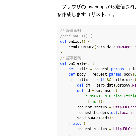
ブラウザのJavaScriptから送
を作成します（
リスト5
）。
// 記事返却
//def onGET() {
def
 onList
()
{
    sendJSONData
(
zero
.
data
.
Manager
.
}
// 記事投稿
def
 onCreate
()
{
def
 title 
=
 request
.
params
.
titl
def
 body 
=
 request
.
params
.
body
[
if
(
title 
!=
null
&&
 title
.
size
def
 dm 
=
 zero
.
data
.
groovy
.
M
def
 id 
=
 dm
.
insert
(
"INSERT INTO blog (titl
,[
'id'
]);
        request
.
status 
=
HttpURLCon
        request
.
headers
.
out
.
Locatio
        sendJSONData
(
dm
);
}
else
{
        request
.
status 
=
HttpURLCon
}