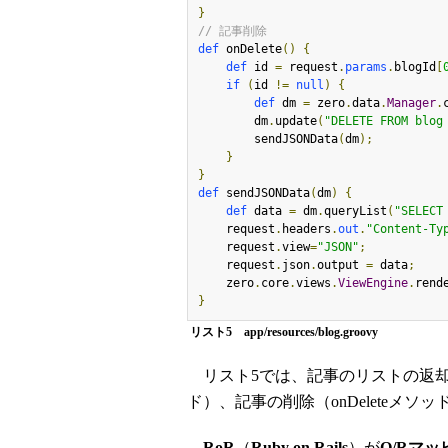
}
// 記事削除
def
 onDelete
()
{
def
 id 
=
 request
.
params
.
blogId
[
if
(
id 
!=
null
)
{
def
 dm 
=
 zero
.
data
.
Manager
.
        dm
.
update
(
"DELETE FROM blog
        sendJSONData
(
dm
);
}
}
def
 sendJSONData
(
dm
)
{
def
 data 
=
 dm
.
queryList
(
"SELECT
    request
.
headers
.
out
.
"Content-Ty
    request
.
view
=
"JSON"
;
    request
.
json
.
output 
=
 data
;
    zero
.
core
.
views
.
ViewEngine
.
rend
}
リスト5 app/resources/blog.groovy
リスト5では、記事のリストの返却（on
ド）、記事の削除（onDeleteメソ
RoR
（
Ruby on Rails
）が
O/Rマッ