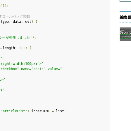
n"
});
出すコールバック関数
編集
(
type
,
 data
,
 evt
)
{
ラーが発生しました'
);
a
.
length
;
 i
++)
{
'
"'
:right;width:100px;">'
"checkbox" name="posts" value="'
b>'
e>'
(
"articleList"
).
innerHTML 
=
 list
;
{