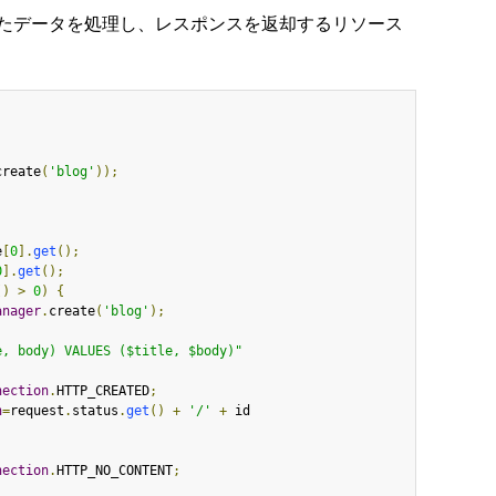
信されたデータを処理し、レスポンスを返却するリソース
create
(
'blog'
));
e
[
0
].
get
();
0
].
get
();
()
>
0
)
{
anager
.
create
(
'blog'
);
e, body) VALUES ($title, $body)"
nection
.
HTTP_CREATED
;
n
=
request
.
status
.
get
()
+
'/'
+
 id

nection
.
HTTP_NO_CONTENT
;