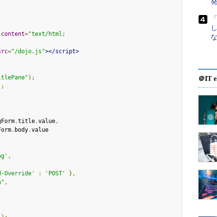
発
content
=
"text/html;

な
src
=
"/dojo.js"
></script>
itlePane"
);
＠IT e
);
gForm
.
title
.
value
,
Form
.
body
.
value

og'
,
d-Override'
:
'POST'
},
n"
,