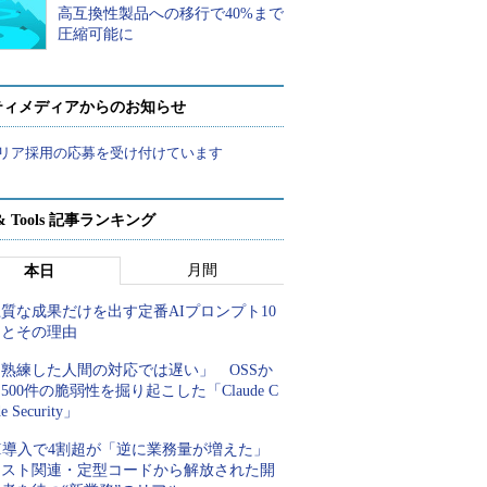
高互換性製品への移行で40%まで
圧縮可能に
ティメディアからのお知らせ
リア採用の応募を受け付けています
t & Tools 記事ランキング
月間
本日
質な成果だけを出す定番AIプロンプト10
例とその理由
「熟練した人間の対応では遅い」 OSSか
500件の脆弱性を掘り起こした「Claude C
de Security」
AI導入で4割超が「逆に業務量が増えた」
テスト関連・定型コードから解放された開