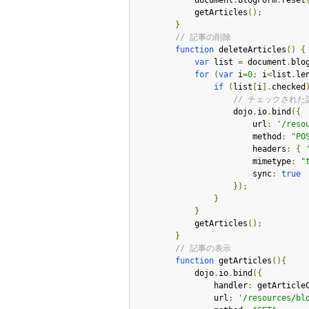
            document
.
blogForm
.
reset
            getArticles
();
}
// 記事の削除
function
 deleteArticles
()
{
var
 list 
=
 document
.
blo
for
(
var
 i
=
0
;
 i
<
list
.
le
if
(
list
[
i
].
checked
// チェックされた
                    dojo
.
io
.
bind
({
                        url
:
'/reso
                        method
:
"PO
                        headers
:
{
                        mimetype
:
"
                        sync
:
true
});
}
}
            getArticles
();
}
// 記事の表示
function
 getArticles
(){
            dojo
.
io
.
bind
({
                handler
:
 getArticle
                url
:
'/resources/bl