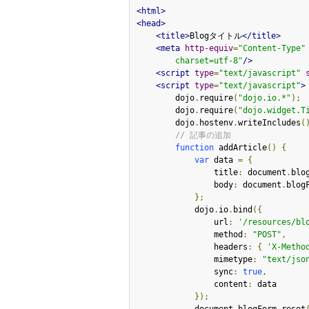
<html>
<head>
<title>
Blogタイトル
</title>
<meta
http-equiv
=
"Content-Type"
        charset=utf-8"
/>
<script
type
=
"text/javascript"
<script
type
=
"text/javascript"
>
        dojo
.
require
(
"dojo.io.*"
);
        dojo
.
require
(
"dojo.widget.T
        dojo
.
hostenv
.
writeIncludes
(
// 記事の追加
function
 addArticle
()
{
var
 data 
=
{
                title
:
 document
.
blo
                body
:
 document
.
blog
};
            dojo
.
io
.
bind
({
                url
:
'/resources/bl
                method
:
"POST"
,
                headers
:
{
'X-Metho
                mimetype
:
"text/jso
                sync
:
true
,
                content
:
 data

});