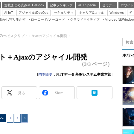
連載まとめ読み＠IT eBook
記事ランキング
＠IT Special
セミナー
ホワイト
AI IoT
アジャイル/DevOps
セキュリティ
キャリア&スキル
Windows
初
り動かし守り生かす
ローコード/ノーコード
クラウドネイティブ
Microsoft&Windo
Server & Storage
HTML5 + UX
ect Zeroでスクリプト＋Ajaxのアジャイル開発：...
Smart & Social
Coding Edge
クリプト＋Ajaxのアジャイル開発
ホワ
Java Agile
（3/3 ページ）
Database Expert
[
岡本隆史
，
NTTデータ 基盤システム事業本部
]
Linux ＆ OSS
Master of IP Networ
見る
Share
Security & Trust
Test & Tools
へ
1
|
2
|
3
Insider.NET
ブログ