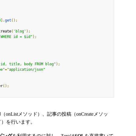
0
].
get
();
create
(
'blog'
);
 WHERE id = $id"
);
 id, title, body FROM blog"
);
pe"
=
"application/json"
er
();
Listメソッド）、記事の投稿（onCreateメソッ
ッド）を行います。
ピング
を利用するのに対し、Zeroは
SQL
を直接書いて