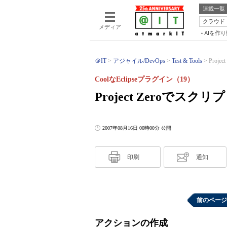
連載一覧
クラウド
メディア
AIを作
＠IT
アジャイル/DevOps
Test & Tools
Proj
CoolなEclipseプラグイン（19）
Project Zeroでス
2007年08月16日 00時00分 公開
印刷
通知
前のページ
アクションの作成