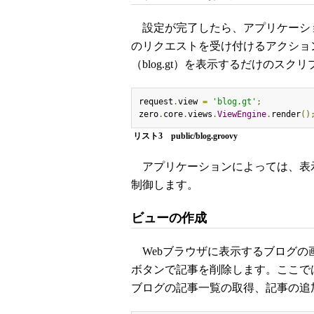
設定が完了したら、アプリケーショ
のリクエストを受け付けるアクショ
（blog.gt）を表示するだけのスク
request
.
view 
=
'blog.gt'
;
zero
.
core
.
views
.
ViewEngine
.
render
()
リスト3 public/blog.groovy
アプリケーションによっては、表
制御します。
ビューの作成
Webブラウザに表示するブログの
ボタンで記事を削除します。ここでは
ブログの記事一覧の取得、記事の追