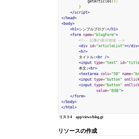
            getArticles
();
}
</script>
</head>
<body>
<h1>
シンプルブログ:
</h1>
<form
name
=
"blogForm"
>
<!-- 記事の表示領域 -->
<div
id
=
"articleList"
></div
<hr>
        タイトル:
<br
/>
<input
type
=
"text"
id
=
"titl
        本文:
<br>
<textarea
cols
=
"50"
name
=
"b
<input
type
=
"button"
onClic
<input
type
=
"button"
onClic
value
=
"削除"
>
</form>
</body>
</html>
リスト4 app/views/blog.gt
リソースの作成