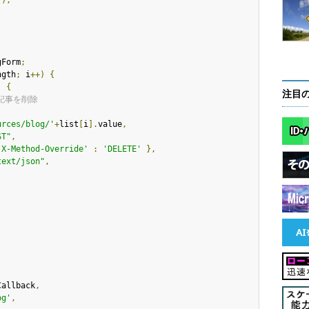
();
gForm
;
ngth
;
 i
++)
{
)
{
注目
記事を削除
urces/blog/'
+
list
[
i
].
value
,
ST"
,
'X-Method-Override'
:
'DELETE'
},
text/json"
,
Callback
,
og'
,