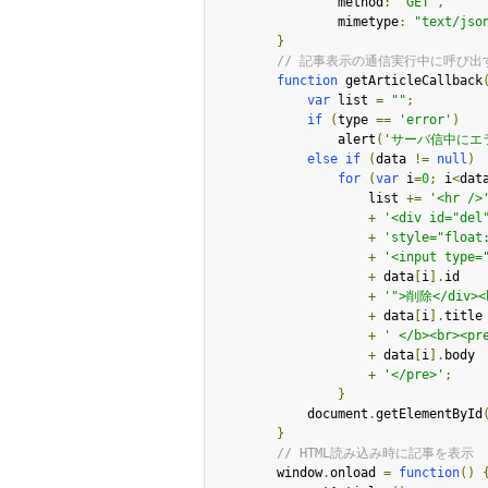
                method
:
"GET"
,
                mimetype
:
"text/jso
}
// 記事表示の通信実行中に呼び
function
 getArticleCallback
var
 list 
=
""
;
if
(
type 
==
'error'
)
                alert
(
'サーバ信中にエ
else
if
(
data 
!=
null
)
for
(
var
 i
=
0
;
 i
<
dat
                    list 
+=
'<hr />
+
'<div id="del
+
'style="float
+
'<input type=
+
 data
[
i
].
id

+
'">削除</div><
+
 data
[
i
].
title

+
' </b><br><pr
+
 data
[
i
].
body

+
'</pre>'
;
}
            document
.
getElementById
}
// HTML読み込み時に記事を表示
        window
.
onload 
=
function
()