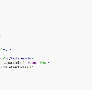
>
e"
><br>
ody"
></textarea><br>
k
=
"
addArticle
()
"
value
=
"投稿"
>
k
=
"
deleteArticles
()
"