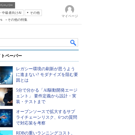
ペーパー
・中級者向けAI
その他
マイページ
ws
その他の特集
イトペーパー
レガシー環境の刷新が思うよう
に進まない? モダナイズを阻む要
因とは
5分で分かる「AI駆動開発エージ
k
ェント」 要件定義から設計・実
装・テストまで
オープンソースで拡大するサプ
ライチェーンリスク、6つの質問
で対応策を考察
RDBの重いランニングコスト、