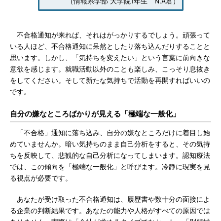
（情報系学部 大学院1年生 N.A君）
不合格通知が来れば、それはがっかりするでしょう。頑張って
いる人ほど、不合格通知に呆然としたり落ち込んだりすることと
思います。しかし、「気持ちを変えたい」という言葉に前向きな
意欲を感じます。就職活動以外のことも楽しみ、こっそり息抜き
をしてください。そして新たな気持ちで活動を再開すればいいの
です。
自分の嫌なところばかりが見える「極端な一般化」
「不合格」通知に落ち込み、自分の嫌なところだけに着目し始
めていませんか。暗い気持ちのまま自己分析をすると、その気持
ちを反映して、悲観的な自己分析になってしまいます。認知療法
では、この傾向を「極端な一般化」と呼びます。冷静に現実を見
る視点が必要です。
あなたが受け取った不合格通知は、履歴書や数十分の面接によ
る企業の判断結果です。あなたの能力や人格がすべての原因では