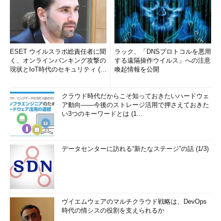
ESET ウイルスラボ総責任者に聞
ラック、「DNSプロトコルを悪用
く、オンラインバンキング攻撃の
する遠隔操作ウイルス」への注意
現状とIoT時代のセキュリティ (1/
喚起情報を公開
2)
クラウド時代だからこそ知っておきたいハードウェ
ア動向――今後のストレージ活用で押さえておきた
い3つのキーワードとは (1...
データセンターに訪れる“新たなステージ”の話 (1/3)
ヴイエムウェアのマルチクラウド戦略は、DevOps
時代の情シスの役割を支えられるか