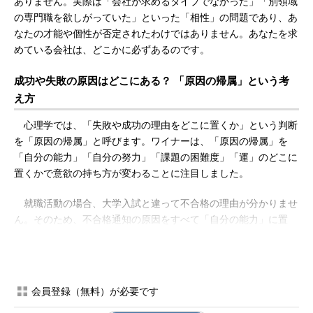
ありません。実際は「会社が求めるタイプでなかった」「別領域
の専門職を欲しがっていた」といった「相性」の問題であり、あ
なたの才能や個性が否定されたわけではありません。あなたを求
めている会社は、どこかに必ずあるのです。
成功や失敗の原因はどこにある？ 「原因の帰属」という考
え方
心理学では、「失敗や成功の理由をどこに置くか」という判断
を「原因の帰属」と呼びます。ワイナーは、「原因の帰属」を
「自分の能力」「自分の努力」「課題の困難度」「運」のどこに
置くかで意欲の持ち方が変わることに注目しました。
就職活動の場合、大学入試と違って不合格の理由が分かりませ
ん。そのため、不合格通知の原因をすべて「自分の能力」に置
き、人格や能力まで否定されたと考えてしまいがちです。まず
は、この考え方を変えてみましょう。
不合格の原因が分からない⇒「原因は自分？」
会員登録（無料）が必要です
と考える