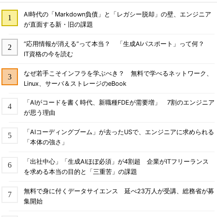
AI時代の「Markdown負債」と「レガシー脱却」の壁、エンジニア
が直面する新・旧の課題
“応用情報が消える”って本当？ 「生成AIパスポート」って何？
IT資格の今を読む
なぜ若手こそインフラを学ぶべき？ 無料で学べるネットワーク、
Linux、サーバ＆ストレージのeBook
「AIがコードを書く時代、新職種FDEが需要増」 7割のエンジニア
が思う理由
「AIコーディングブーム」が去ったUSで、エンジニアに求められる
「本体の強さ」
「出社中心」「生成AIほぼ必須」が4割超 企業がITフリーランス
を求める本当の目的と「三重苦」の課題
無料で身に付くデータサイエンス 延べ23万人が受講、総務省が募
集開始