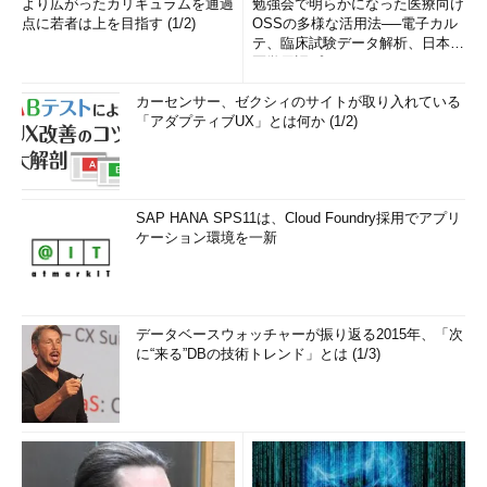
より広がったカリキュラムを通過
勉強会で明らかになった医療向け
点に若者は上を目指す (1/2)
OSSの多様な活用法──電子カル
テ、臨床試験データ解析、日本語
医学用語プラットフォーム、画...
カーセンサー、ゼクシィのサイトが取り入れている
「アダプティブUX」とは何か (1/2)
SAP HANA SPS11は、Cloud Foundry採用でアプリ
ケーション環境を一新
データベースウォッチャーが振り返る2015年、「次
に“来る”DBの技術トレンド」とは (1/3)