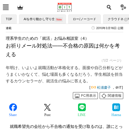
TOP
AIを作り動かし守り生かす
ロー/ノーコード
クラウドネイ
連載
2010年3月16日 公開
理系学生のための「就活」お悩み相談室（4）
お祈りメール対処法――不合格の原因は何かを考
える
（1/2 ページ）
年明け、いよいよ就職活動が本格化する。面接や自己分析などが
うまくいかなくて、悩む場面も多くなるだろう。学生相談を担当
するカウンセラーが、就活生の悩みに答える。
[
松浦慶子
，＠IT]
PC用表示
関連情報
Share
Post
LINE
Hatena
就職希望先の会社から不合格の通知を受け取るのは、誰にとっ