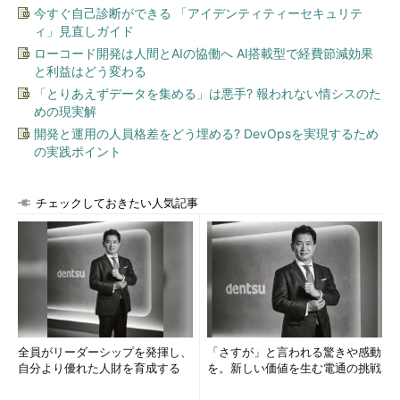
今すぐ自己診断ができる 「アイデンティティーセキュリテ
ィ」見直しガイド
ローコード開発は人間とAIの協働へ AI搭載型で経費節減効果
と利益はどう変わる
「とりあえずデータを集める」は悪手? 報われない情シスのた
めの現実解
開発と運用の人員格差をどう埋める? DevOpsを実現するため
の実践ポイント
チェックしておきたい人気記事
全員がリーダーシップを発揮し、
「さすが」と言われる驚きや感動
自分より優れた人財を育成する
を。新しい価値を生む電通の挑戦