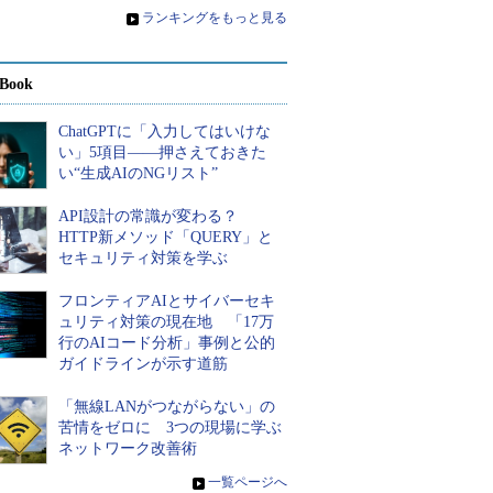
»
ランキングをもっと見る
Book
ChatGPTに「入力してはいけな
い」5項目――押さえておきた
い“生成AIのNGリスト”
API設計の常識が変わる？
HTTP新メソッド「QUERY」と
セキュリティ対策を学ぶ
フロンティアAIとサイバーセキ
ュリティ対策の現在地 「17万
行のAIコード分析」事例と公的
ガイドラインが示す道筋
「無線LANがつながらない」の
苦情をゼロに 3つの現場に学ぶ
ネットワーク改善術
»
一覧ページへ