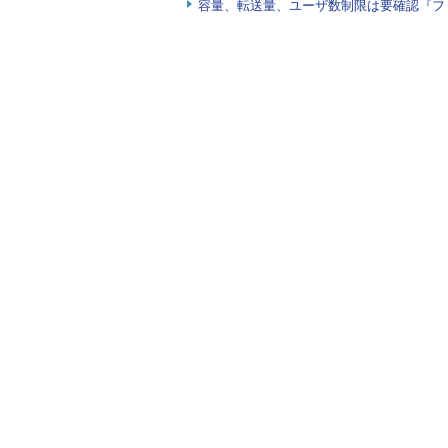
容量、転送量、ユーザ数制限は要確認『フ