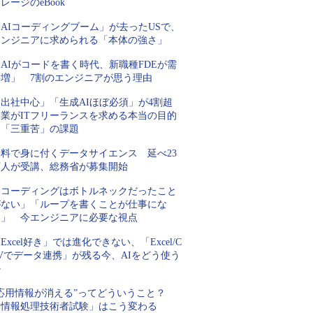
レージのeBook
AIコーディングブーム」が去ったUSで、
エンジニアに求められる「本体の強さ」
AIがコードを書く時代、新職種FDEが需
要増」 7割のエンジニアが思う理由
「出社中心」「生成AIほぼ必須」が4割超
企業がITフリーランスを求める本当の目的
と「三重苦」の課題
無料で身に付くデータサイエンス 延べ23
万人が受講、総務省が募集開始
「コーディングはボトルネックだったこと
がない」「ループを書くことが仕事にな
る」 今エンジニアに必要な視点
Excel好き」では進化できない、「Excel/C
Vでデータ連携」が残る今、AIをどう使う
か
“応用情報が消える”ってどういうこと？
「情報処理技術者試験」はこう変わる