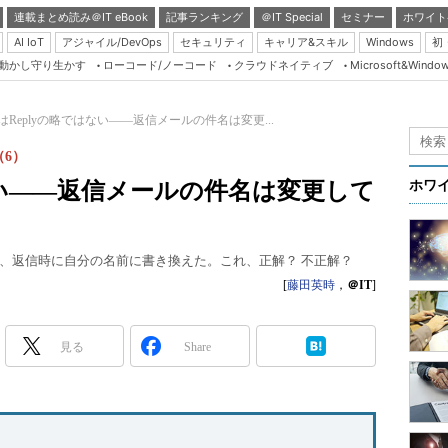
連載まとめ読み＠IT eBook
記事ランキング
＠IT Special
セミナー
ホワイト
AI IoT
アジャイル/DevOps
セキュリティ
キャリア&スキル
Windows
初
り動かし守り生かす
ローコード/ノーコード
クラウドネイティブ
Microsoft&Windo
Server & Storage
HTML5 + UX
:はReplyの略ではない――返信メールの件名は変更...
Smart & Social
6）
Coding Edge
はない――返信メールの件名は変更して
ホワ
Java Agile
Database Expert
、返信時に自分の名前に書き換えた。これ、正解？ 不正解？
Linux ＆ OSS
[
藤田英時
，
＠IT
]
Master of IP Networ
Security & Trust
見る
Share
Test & Tools
Insider.NET
ブログ