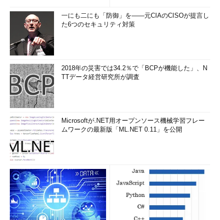
一にも二にも「防御」を――元CIAのCISOが提言し
た6つのセキュリティ対策
2018年の災害では34.2％で「BCPが機能した」、N
TTデータ経営研究所が調査
Microsoftが.NET用オープンソース機械学習フレー
ムワークの最新版「ML.NET 0.11」を公開