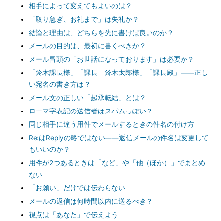
相手によって変えてもよいのは？
「取り急ぎ、お礼まで」は失礼か？
結論と理由は、どちらを先に書けば良いのか？
メールの目的は、最初に書くべきか？
メール冒頭の「お世話になっております」は必要か？
「鈴木課長様」「課長 鈴木太郎様」「課長殿」――正し
い宛名の書き方は？
メール文の正しい「起承転結」とは？
ローマ字表記の送信者はスパムっぽい？
同じ相手に違う用件でメールするときの件名の付け方
Re:はReplyの略ではない――返信メールの件名は変更して
もいいのか？
用件が2つあるときは「など」や「他（ほか）」でまとめ
ない
「お願い」だけでは伝わらない
メールの返信は何時間以内に送るべき？
視点は「あなた」で伝えよう