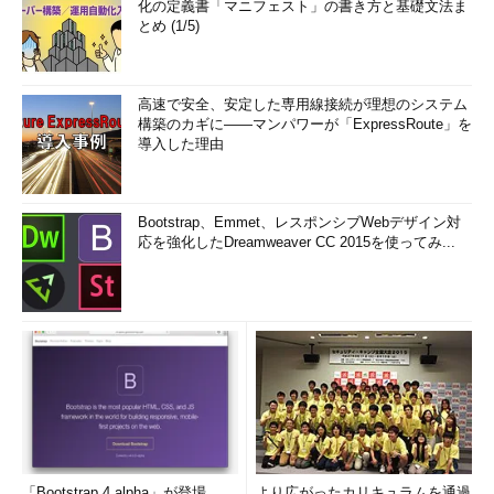
化の定義書「マニフェスト」の書き方と基礎文法ま
とめ (1/5)
高速で安全、安定した専用線接続が理想のシステム
構築のカギに――マンパワーが「ExpressRoute」を
導入した理由
Bootstrap、Emmet、レスポンシブWebデザイン対
応を強化したDreamweaver CC 2015を使ってみ...
「Bootstrap 4 alpha」が登場
より広がったカリキュラムを通過