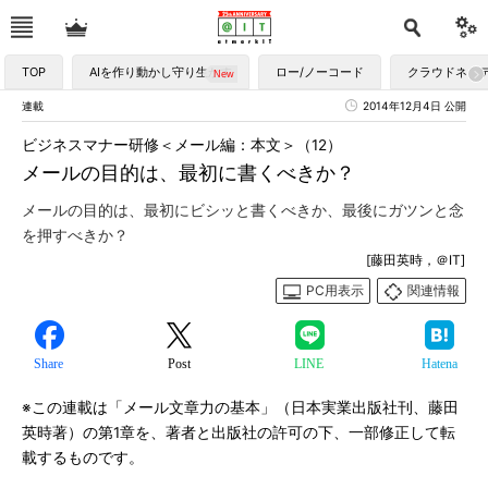
TOP
AIを作り動かし守り生かす
ロー/ノーコード
クラウドネイ
連載
2014年12月4日 公開
ビジネスマナー研修＜メール編：本文＞（12）
メールの目的は、最初に書くべきか？
メールの目的は、最初にビシッと書くべきか、最後にガツンと念
を押すべきか？
[藤田英時，＠IT]
PC用表示
関連情報
Share
Post
LINE
Hatena
※この連載は「メール文章力の基本」（日本実業出版社刊、藤田
英時著）の第1章を、著者と出版社の許可の下、一部修正して転
載するものです。