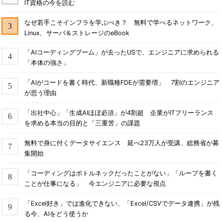
IT資格の今を読む
なぜ若手こそインフラを学ぶべき？ 無料で学べるネットワーク、
Linux、サーバ＆ストレージのeBook
「AIコーディングブーム」が去ったUSで、エンジニアに求められる
「本体の強さ」
「AIがコードを書く時代、新職種FDEが需要増」 7割のエンジニア
が思う理由
「出社中心」「生成AIほぼ必須」が4割超 企業がITフリーランス
を求める本当の目的と「三重苦」の課題
無料で身に付くデータサイエンス 延べ23万人が受講、総務省が募
集開始
「コーディングはボトルネックだったことがない」「ループを書く
ことが仕事になる」 今エンジニアに必要な視点
「Excel好き」では進化できない、「Excel/CSVでデータ連携」が残
る今、AIをどう使うか