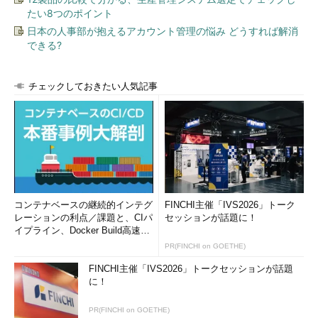
たい8つのポイント
日本の人事部が抱えるアカウント管理の悩み どうすれば解消
できる?
チェックしておきたい人気記事
コンテナベースの継続的インテグ
FINCHI主催「IVS2026」トーク
レーションの利点／課題と、CIパ
セッションが話題に！
イプライン、Docker Build高速化
のコツ (1/2...
PR(FINCHI on GOETHE)
FINCHI主催「IVS2026」トークセッションが話題
に！
PR(FINCHI on GOETHE)